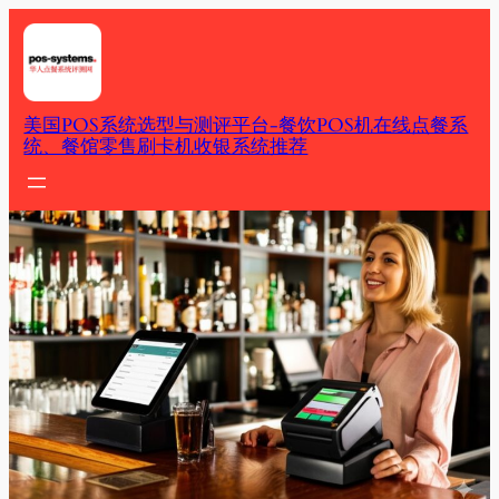
Skip
to
content
美国POS系统选型与测评平台-餐饮POS机在线点餐系
统、餐馆零售刷卡机收银系统推荐