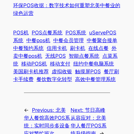
环保POS收据：数字技术如何重塑北美中餐业的
绿色运营
POS机
POS点餐系统
POS系统
uServePOS
系统
中餐pos机
中餐会员管理
中餐聚合接单
中餐预约系统
信用卡机
刷卡机
在线点餐
外
卖中餐pos机
无线POS
智能点餐系统
点菜系
统
移动POS机
移动支付
纽约中餐电脑系统
美国刷卡机推荐
虚拟收银
触摸屏POS
餐厅刷
卡手续费
餐饮数字化转型
高效中餐管理系统
←
Previous:
北美
Next:
节日高峰
华人餐馆高效POS系
从容应对：北美
统：实时同步多设备
华人餐厅POS系
应对繁忙班次
统升级指南
→