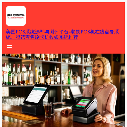
Skip
to
content
美国POS系统选型与测评平台-餐饮POS机在线点餐系
统、餐馆零售刷卡机收银系统推荐