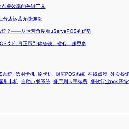
动点餐效率的关键工具
统让分店运营无缝连接
？——从运营角度看uServePOS的优势
e POS 如何真正帮到你省钱、省心、赚更多
OS系统
信用卡机
刷卡机
厨房POS系统
在线点餐
外卖餐馆
国刷卡机
自助点餐系统
餐厅刷卡手续费
餐饮行业pos系