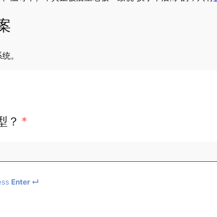
案
系统。
型？
*
ess
Enter ↵