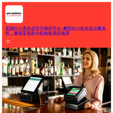
Skip
to
content
美国POS系统选型与测评平台-餐饮POS机在线点餐系
统、餐馆零售刷卡机收银系统推荐