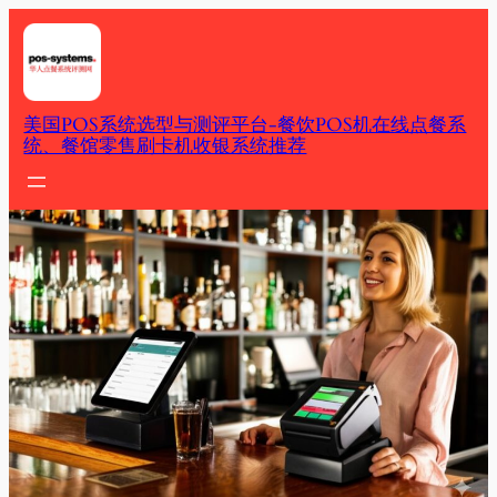
Skip
to
content
美国POS系统选型与测评平台-餐饮POS机在线点餐系
统、餐馆零售刷卡机收银系统推荐