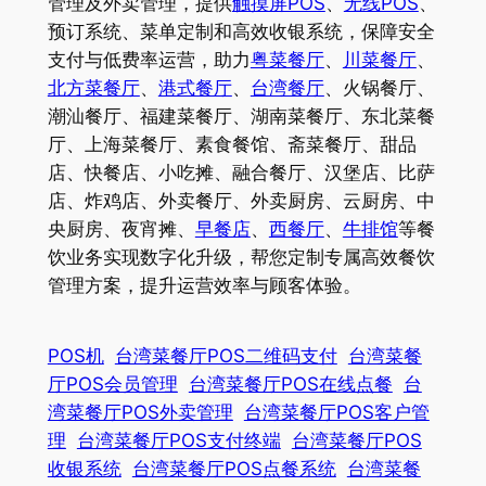
管理及外卖管理，提供
触摸屏POS
、
无线POS
、
预订系统、菜单定制和高效收银系统，保障安全
支付与低费率运营，助力
粤菜餐厅
、
川菜餐厅
、
北方菜餐厅
、
港式餐厅
、
台湾餐厅
、火锅餐厅、
潮汕餐厅、福建菜餐厅、湖南菜餐厅、东北菜餐
厅、上海菜餐厅、素食餐馆、斋菜餐厅、甜品
店、快餐店、小吃摊、融合餐厅、汉堡店、比萨
店、炸鸡店、外卖餐厅、外卖厨房、云厨房、中
央厨房、夜宵摊、
早餐店
、
西餐厅
、
牛排馆
等餐
饮业务实现数字化升级，帮您定制专属高效餐饮
管理方案，提升运营效率与顾客体验。
POS机
台湾菜餐厅POS二维码支付
台湾菜餐
厅POS会员管理
台湾菜餐厅POS在线点餐
台
湾菜餐厅POS外卖管理
台湾菜餐厅POS客户管
理
台湾菜餐厅POS支付终端
台湾菜餐厅POS
收银系统
台湾菜餐厅POS点餐系统
台湾菜餐