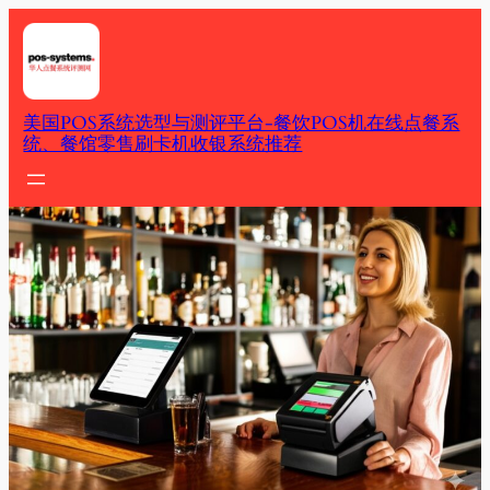
Skip
to
content
美国POS系统选型与测评平台-餐饮POS机在线点餐系
统、餐馆零售刷卡机收银系统推荐