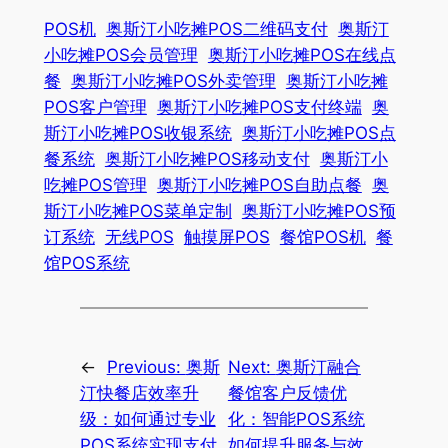
POS机
奥斯汀小吃摊POS二维码支付
奥斯汀
小吃摊POS会员管理
奥斯汀小吃摊POS在线点
餐
奥斯汀小吃摊POS外卖管理
奥斯汀小吃摊
POS客户管理
奥斯汀小吃摊POS支付终端
奥
斯汀小吃摊POS收银系统
奥斯汀小吃摊POS点
餐系统
奥斯汀小吃摊POS移动支付
奥斯汀小
吃摊POS管理
奥斯汀小吃摊POS自助点餐
奥
斯汀小吃摊POS菜单定制
奥斯汀小吃摊POS预
订系统
无线POS
触摸屏POS
餐馆POS机
餐
馆POS系统
←
Previous:
奥斯
Next:
奥斯汀融合
汀快餐店效率升
餐馆客户反馈优
级：如何通过专业
化：智能POS系统
POS系统实现支付
如何提升服务与效