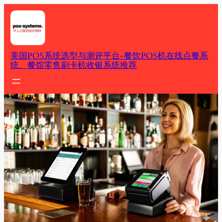
Skip
to
content
美国POS系统选型与测评平台-餐饮POS机在线点餐系
统、餐馆零售刷卡机收银系统推荐