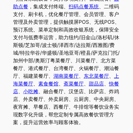
助点餐
，集成支付终端、
扫码点餐系统
、二维码
支付、刷卡机，优化餐厅管理、会员管理、客户
管理及外卖管理，提供触摸屏POS、无线POS、
预订系统、菜单定制和高效收银系统，保障安全
支付与低费率运营，助力纽约/旧金山/洛杉矶/休
斯顿/芝加哥/波士顿/泽西市/达拉斯/西雅图/费
城/特拉华谷/华盛顿/圣地亚哥/橙县/萨克拉门托/
加州中部/奥斯汀粤菜餐厅、川菜餐厅、北方菜
餐厅、港式餐厅、台湾餐厅、火锅餐厅、潮汕餐
厅、福建菜餐厅、
湖南菜餐厅
、
东北菜餐厅
、
上
海菜餐厅
、
素食餐馆
、
斋菜餐厅
、
甜品店
、
快餐
店
、
小吃摊
、融合餐厅、汉堡店、比萨店、炸鸡
店、外卖餐厅、外卖厨房、云厨房、中央厨房、
夜宵摊、早餐店、西餐厅、牛排馆等餐饮业务实
现数字化升级，帮您定制专属高效餐饮管理方
案，提升运营效率与顾客体验。