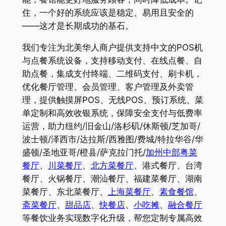
住，一个好的系统应该是稳定、易用且安全的
——这才是长期成功的基石。
我们专注为北美华人商户提供支持中文的POS机
与点餐系统设备，支持移动支付、在线点餐、自
助点餐，集成支付终端、二维码支付、刷卡机，
优化餐厅管理、会员管理、客户管理及外卖管
理，提供触摸屏POS、无线POS、预订系统、菜
单定制和高效收银系统，保障安全支付与低费率
运营，助力纽约/旧金山/洛杉矶/休斯顿/芝加哥/
波士顿/泽西市/达拉斯/西雅图/费城/特拉华谷/华
盛顿/圣地亚哥/橙县/萨克拉门托/
加州中部粤菜
餐厅
、
川菜餐厅
、
北方菜餐厅
、港式餐厅、台湾
餐厅、火锅餐厅、潮汕餐厅、福建菜餐厅、湖南
菜餐厅、东北菜餐厅、
上海菜餐厅
、
素食餐馆
、
斋菜餐厅
、
甜品店
、
快餐店
、
小吃摊
、
融合餐厅
等餐饮业务实现数字化升级，帮您定制专属高效