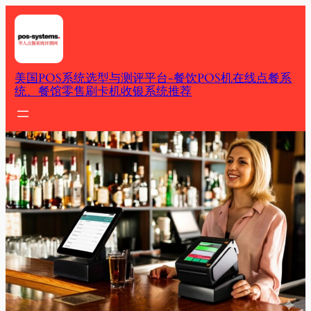
Skip
to
content
美国POS系统选型与测评平台-餐饮POS机在线点餐系
统、餐馆零售刷卡机收银系统推荐