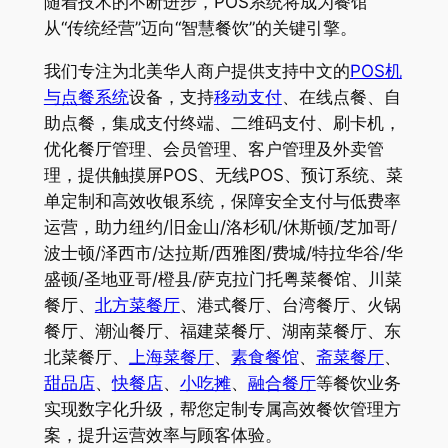
随着技术的不断进步，POS系统将成为餐馆
从“传统经营”迈向“智慧餐饮”的关键引擎。
我们专注为北美华人商户提供支持中文的
POS机
与点餐系统
设备，支持
移动支付
、在线点餐、自
助点餐，集成支付终端、二维码支付、刷卡机，
优化餐厅管理、会员管理、客户管理及外卖管
理，提供触摸屏POS、无线POS、预订系统、菜
单定制和高效收银系统，保障安全支付与低费率
运营，助力纽约/旧金山/洛杉矶/休斯顿/芝加哥/
波士顿/泽西市/达拉斯/西雅图/费城/特拉华谷/华
盛顿/圣地亚哥/橙县/萨克拉门托粤菜餐馆、川菜
餐厅、
北方菜餐厅
、港式餐厅、台湾餐厅、火锅
餐厅、潮汕餐厅、福建菜餐厅、湖南菜餐厅、东
北菜餐厅、
上海菜餐厅
、
素食餐馆
、
斋菜餐厅
、
甜品店
、
快餐店
、
小吃摊
、
融合餐厅
等餐饮业务
实现数字化升级，帮您定制专属高效餐饮管理方
案，提升运营效率与顾客体验。