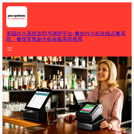
Skip
to
content
美国POS系统选型与测评平台-餐饮POS机在线点餐系
统、餐馆零售刷卡机收银系统推荐