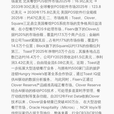
场速览 北美餐饮POS软件市场2025年：16.9亿美元 →
2033年30亿美元 全球餐饮POS软件市场2025年：123.8
亿美元 → 2030年175.8亿美元 美国POS软件行业规模
2025年：约47亿美元 二、市场格局：Toast、Clover、
Square三足鼎立美国餐馆POS系统市场的竞争格局日益清
晰。在小型餐厅POS卡处理市场，Fiserv旗下的Clover占
据约20%的市场份额，覆盖约17.5万个商户点位；金融科
技公司Toast紧随其后，占有约17%的市场份额，覆盖约
14.5万个位置；Block旗下的Square以约13%的份额位列
第三。 Toast于2025年净增约3万个点位，其服务地点总
数已达约16.4万个。公司FY2025营收达61.5亿美元，净利
润3.42亿美元，自由现金流6.08亿美元。近期，Toast进
一步拓展大型连锁餐厅业务，与拥有约500家门店的披萨
连锁Hungry Howie’s签署全系合作协议，通过Toast IQ提
供AI驱动的数据分析服务。 与此同时，Fiserv正通过
Clover Reserve产品瞄准高端正餐市场。Clover Reserve
结合AI驱动的移动POS技术，可处理多道菜时序管理、餐
厅动线控制等复杂功能。自2012年First Data收购Clover
技术以来，Clover设备销量已突破400万台。 在大型连锁
餐厅市场，Oracle Hospitality（Micros）、NCR Voyix等
传统玩家仍占据主导地位。整体来看，行业CR3与CR10集