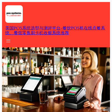
Skip
to
content
美国POS系统选型与测评平台-餐饮POS机在线点餐系
统、餐馆零售刷卡机收银系统推荐