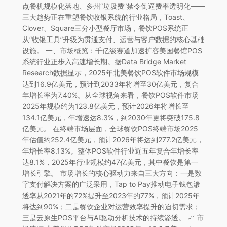
点餐机规模化落地、多州“垃圾费”禁令倒逼费率透明化——
三大趋势正在重塑餐饮收银系统的行业格局，Toast、
Clover、Square三分小型餐厅市场，餐饮POS系统正
从“收银工具”升级为贯通支付、运营与客户数据的核心基础
设施。 一、市场概览：千亿级赛道加速扩容美国餐馆POS
系统行业正步入高速增长期。据Data Bridge Market
Research数据显示，2025年北美餐饮POS软件市场规模
达到16.9亿美元，预计到2033年将增至30亿美元，复合
年增长率为7.40%。从全球视角来看，餐饮POS软件市场
2025年规模约为123.8亿美元，预计2026年将增长至
134.1亿美元，年增速达8.3%，到2030年更将突破175.8
亿美元。 在终端市场层面，全球餐饮POS终端市场2025
年估值约252.4亿美元，预计2026年将达到277.2亿美元，
年增长率8.13%。整体POS软件行业近五年复合年增长率
达8.1%，2025年行业规模约47亿美元，其中餐饮是第一
增长引擎。 市场增长的核心驱动力来自三大方向：一是数
字支付解决方案的广泛采用，Tap to Pay推动电子钱包渗
透率从2021年的72%提升至2023年的77%，预计2025年
将达到90%；二是餐饮企业对运营效率提升的迫切需求；
三是云原生POS平台与AI驱动分析技术的持续渗透。 📈 市