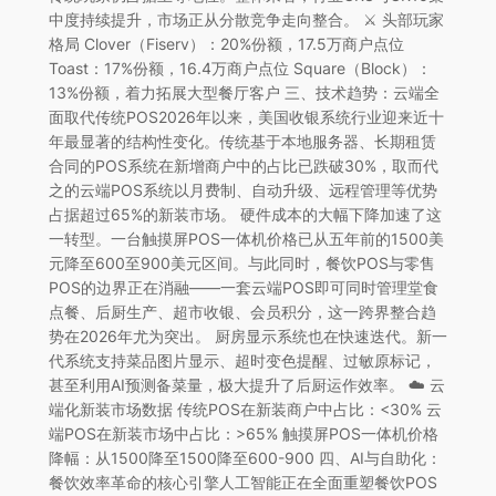
中度持续提升，市场正从分散竞争走向整合。 ⚔️ 头部玩家
格局 Clover（Fiserv）：20%份额，17.5万商户点位
Toast：17%份额，16.4万商户点位 Square（Block）：
13%份额，着力拓展大型餐厅客户 三、技术趋势：云端全
面取代传统POS2026年以来，美国收银系统行业迎来近十
年最显著的结构性变化。传统基于本地服务器、长期租赁
合同的POS系统在新增商户中的占比已跌破30%，取而代
之的云端POS系统以月费制、自动升级、远程管理等优势
占据超过65%的新装市场。 硬件成本的大幅下降加速了这
一转型。一台触摸屏POS一体机价格已从五年前的1500美
元降至600至900美元区间。与此同时，餐饮POS与零售
POS的边界正在消融——一套云端POS即可同时管理堂食
点餐、后厨生产、超市收银、会员积分，这一跨界整合趋
势在2026年尤为突出。 厨房显示系统也在快速迭代。新一
代系统支持菜品图片显示、超时变色提醒、过敏原标记，
甚至利用AI预测备菜量，极大提升了后厨运作效率。 ☁️ 云
端化新装市场数据 传统POS在新装商户中占比：<30% 云
端POS在新装市场中占比：>65% 触摸屏POS一体机价格
降幅：从1500降至1500降至600-900 四、AI与自助化：
餐饮效率革命的核心引擎人工智能正在全面重塑餐饮POS