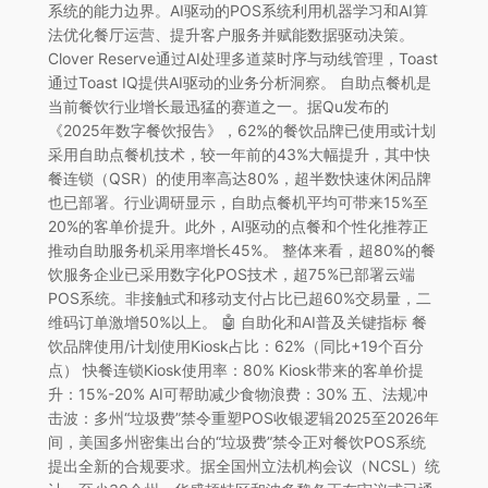
系统的能力边界。AI驱动的POS系统利用机器学习和AI算
法优化餐厅运营、提升客户服务并赋能数据驱动决策。
Clover Reserve通过AI处理多道菜时序与动线管理，Toast
通过Toast IQ提供AI驱动的业务分析洞察。 自助点餐机是
当前餐饮行业增长最迅猛的赛道之一。据Qu发布的
《2025年数字餐饮报告》，62%的餐饮品牌已使用或计划
采用自助点餐机技术，较一年前的43%大幅提升，其中快
餐连锁（QSR）的使用率高达80%，超半数快速休闲品牌
也已部署。行业调研显示，自助点餐机平均可带来15%至
20%的客单价提升。此外，AI驱动的点餐和个性化推荐正
推动自助服务机采用率增长45%。 整体来看，超80%的餐
饮服务企业已采用数字化POS技术，超75%已部署云端
POS系统。非接触式和移动支付占比已超60%交易量，二
维码订单激增50%以上。 🤖 自助化和AI普及关键指标 餐
饮品牌使用/计划使用Kiosk占比：62%（同比+19个百分
点） 快餐连锁Kiosk使用率：80% Kiosk带来的客单价提
升：15%-20% AI可帮助减少食物浪费：30% 五、法规冲
击波：多州“垃圾费”禁令重塑POS收银逻辑2025至2026年
间，美国多州密集出台的“垃圾费”禁令正对餐饮POS系统
提出全新的合规要求。据全国州立法机构会议（NCSL）统