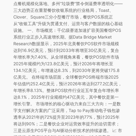
点餐机规模化落地、多州“垃圾费”禁令倒逼费率透明化——
三大趋势正在重塑餐饮收银系统的行业格局，Toast、
Clover、Square三分小型餐厅市场，餐饮POS系统正
从“收银工具”升级为贯通支付、运营与客户数据的核心基础
设施。 一、市场概览：千亿级赛道加速扩容美国餐馆POS
系统行业正步入高速增长期。据Data Bridge Market
Research数据显示，2025年北美餐饮POS软件市场规模
达到16.9亿美元，预计到2033年将增至30亿美元，复合
年增长率为7.40%。从全球视角来看，餐饮POS软件市场
2025年规模约为123.8亿美元，预计2026年将增长至
134.1亿美元，年增速达8.3%，到2030年更将突破175.8
亿美元。 在终端市场层面，全球餐饮POS终端市场2025
年估值约252.4亿美元，预计2026年将达到277.2亿美元，
年增长率8.13%。整体POS软件行业近五年复合年增长率
达8.1%，2025年行业规模约47亿美元，其中餐饮是第一
增长引擎。 市场增长的核心驱动力来自三大方向：一是数
字支付解决方案的广泛采用，Tap to Pay推动电子钱包渗
透率从2021年的72%提升至2023年的77%，预计2025年
将达到90%；二是餐饮企业对运营效率提升的迫切需求；
三是云原生POS平台与AI驱动分析技术的持续渗透。 📈 市