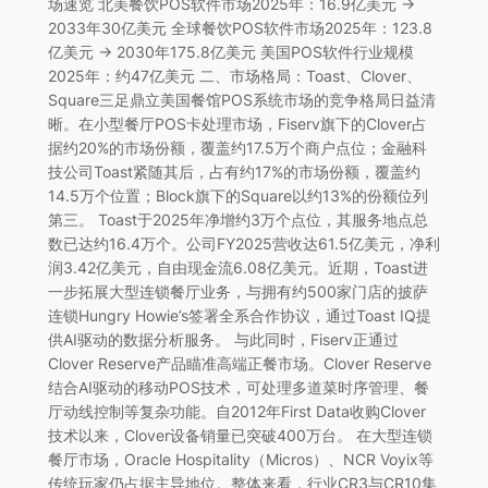
场速览 北美餐饮POS软件市场2025年：16.9亿美元 →
2033年30亿美元 全球餐饮POS软件市场2025年：123.8
亿美元 → 2030年175.8亿美元 美国POS软件行业规模
2025年：约47亿美元 二、市场格局：Toast、Clover、
Square三足鼎立美国餐馆POS系统市场的竞争格局日益清
晰。在小型餐厅POS卡处理市场，Fiserv旗下的Clover占
据约20%的市场份额，覆盖约17.5万个商户点位；金融科
技公司Toast紧随其后，占有约17%的市场份额，覆盖约
14.5万个位置；Block旗下的Square以约13%的份额位列
第三。 Toast于2025年净增约3万个点位，其服务地点总
数已达约16.4万个。公司FY2025营收达61.5亿美元，净利
润3.42亿美元，自由现金流6.08亿美元。近期，Toast进
一步拓展大型连锁餐厅业务，与拥有约500家门店的披萨
连锁Hungry Howie’s签署全系合作协议，通过Toast IQ提
供AI驱动的数据分析服务。 与此同时，Fiserv正通过
Clover Reserve产品瞄准高端正餐市场。Clover Reserve
结合AI驱动的移动POS技术，可处理多道菜时序管理、餐
厅动线控制等复杂功能。自2012年First Data收购Clover
技术以来，Clover设备销量已突破400万台。 在大型连锁
餐厅市场，Oracle Hospitality（Micros）、NCR Voyix等
传统玩家仍占据主导地位。整体来看，行业CR3与CR10集