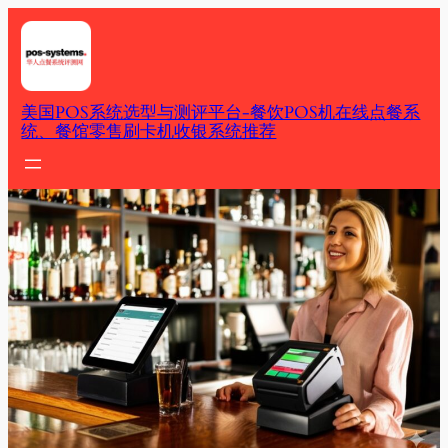
Skip
to
content
美国POS系统选型与测评平台-餐饮POS机在线点餐系
统、餐馆零售刷卡机收银系统推荐