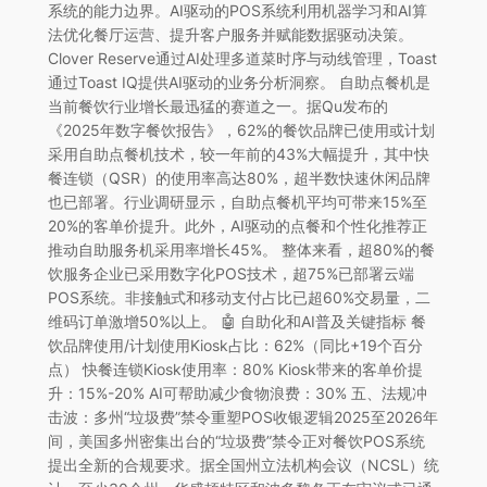
系统的能力边界。AI驱动的POS系统利用机器学习和AI算
法优化餐厅运营、提升客户服务并赋能数据驱动决策。
Clover Reserve通过AI处理多道菜时序与动线管理，Toast
通过Toast IQ提供AI驱动的业务分析洞察。 自助点餐机是
当前餐饮行业增长最迅猛的赛道之一。据Qu发布的
《2025年数字餐饮报告》，62%的餐饮品牌已使用或计划
采用自助点餐机技术，较一年前的43%大幅提升，其中快
餐连锁（QSR）的使用率高达80%，超半数快速休闲品牌
也已部署。行业调研显示，自助点餐机平均可带来15%至
20%的客单价提升。此外，AI驱动的点餐和个性化推荐正
推动自助服务机采用率增长45%。 整体来看，超80%的餐
饮服务企业已采用数字化POS技术，超75%已部署云端
POS系统。非接触式和移动支付占比已超60%交易量，二
维码订单激增50%以上。 🤖 自助化和AI普及关键指标 餐
饮品牌使用/计划使用Kiosk占比：62%（同比+19个百分
点） 快餐连锁Kiosk使用率：80% Kiosk带来的客单价提
升：15%-20% AI可帮助减少食物浪费：30% 五、法规冲
击波：多州“垃圾费”禁令重塑POS收银逻辑2025至2026年
间，美国多州密集出台的“垃圾费”禁令正对餐饮POS系统
提出全新的合规要求。据全国州立法机构会议（NCSL）统