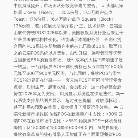
中度持续提升，市场正从分散竞争走向整合。 ⚔️ 头部玩家
格局 Clover（Fiserv）：20%份额，17.5万商户点位
Toast：17%份额，16.4万商户点位 Square（Block）：
13%份额，着力拓展大型餐厅客户 三、技术趋势：云端全
面取代传统POS2026年以来，美国收银系统行业迎来近十
年最显著的结构性变化。传统基于本地服务器、长期租赁
合同的POS系统在新增商户中的占比已跌破30%，取而代
之的云端POS系统以月费制、自动升级、远程管理等优势
占据超过65%的新装市场。 硬件成本的大幅下降加速了这
一转型。一台触摸屏POS一体机价格已从五年前的1500美
元降至600至900美元区间。与此同时，餐饮POS与零售
POS的边界正在消融——一套云端POS即可同时管理堂食
点餐、后厨生产、超市收银、会员积分，这一跨界整合趋
势在2026年尤为突出。 厨房显示系统也在快速迭代。新一
代系统支持菜品图片显示、超时变色提醒、过敏原标记，
甚至利用AI预测备菜量，极大提升了后厨运作效率。 ☁️ 云
端化新装市场数据 传统POS在新装商户中占比：<30% 云
端POS在新装市场中占比：>65% 触摸屏POS一体机价格
降幅：从1500降至1500降至600-900 四、AI与自助化：
餐饮效率革命的核心引擎人工智能正在全面重塑餐饮POS