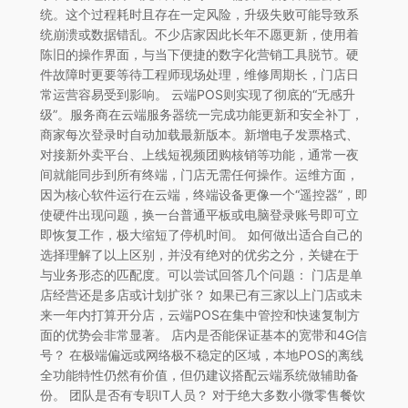
统。这个过程耗时且存在一定风险，升级失败可能导致系
统崩溃或数据错乱。不少店家因此长年不愿更新，使用着
陈旧的操作界面，与当下便捷的数字化营销工具脱节。硬
件故障时更要等待工程师现场处理，维修周期长，门店日
常运营容易受到影响。 云端POS则实现了彻底的“无感升
级”。服务商在云端服务器统一完成功能更新和安全补丁，
商家每次登录时自动加载最新版本。新增电子发票格式、
对接新外卖平台、上线短视频团购核销等功能，通常一夜
间就能同步到所有终端，门店无需任何操作。运维方面，
因为核心软件运行在云端，终端设备更像一个“遥控器”，即
使硬件出现问题，换一台普通平板或电脑登录账号即可立
即恢复工作，极大缩短了停机时间。 如何做出适合自己的
选择理解了以上区别，并没有绝对的优劣之分，关键在于
与业务形态的匹配度。可以尝试回答几个问题： 门店是单
店经营还是多店或计划扩张？ 如果已有三家以上门店或未
来一年内打算开分店，云端POS在集中管控和快速复制方
面的优势会非常显著。 店内是否能保证基本的宽带和4G信
号？ 在极端偏远或网络极不稳定的区域，本地POS的离线
全功能特性仍然有价值，但仍建议搭配云端系统做辅助备
份。 团队是否有专职IT人员？ 对于绝大多数小微零售餐饮