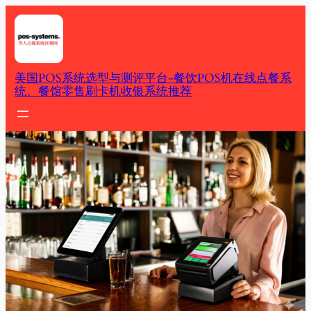
Skip
to
content
美国POS系统选型与测评平台-餐饮POS机在线点餐系
统、餐馆零售刷卡机收银系统推荐