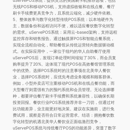
uServePOS系统：提供灵活的美国刷卡机推荐选项，包括
无线POS和移动POS机，支持虚拟收银和在线点餐。餐厅
刷卡手续费更具竞争力，且系统云端化，减少硬件依赖。
5、整体效率与数字化转型传统POS系统：以本地硬件为
主，数据备份和远程访问不便，难以适应餐饮数字化转型
的需求。uServePOS系统：采用云-based架构，支持远程
监控库存和销售报告。通过触摸屏POS和智能点餐系统，
实现全流程自动化，帮助餐馆从传统运营转向数据驱动模
式。在实际应用中，一家位于纽约的华人自助餐厅使用
uServePOS后，发现订单处理时间缩短了30%，而会员复
购率提升了20%。这体现了现代POS在高效餐馆管理系统
中的优势。选择POS系统时的注意事项在北美华人餐饮
业，选择POS系统时，应优先考虑业务规模和顾客群体。
例如，小型外卖店可注重移动POS机和在线点餐功能，而
大型餐厅则需强有力的预约系统和会员管理。无论选择哪
种，都要评估餐厅刷卡手续费和系统兼容性，以确保长期
投资回报。餐饮行业POS系统推荐并非一刀切，但通过对
比功能差异，业主能更好地决策。建议在实施前，进行免
费试用，观察是否符合日常运营需求。结语：拥抱餐饮数
字化转型的机遇北美华人餐饮业正面临激烈竞争，
uServePOS系统与传统餐厅POS的功能差异，突显了数字