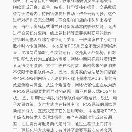
模式。在网络暂时中断时，收银终端会切换至本地缓存，
继续完成开台、点单、结账、打印等核心操作。交易数据
暂存于终端内，待网络恢复后自动上传至云端同步。这个
过程对操作员完全透明，不会影响门店的排队和出餐节
奏。当然，离线模式通常只能保障基本的收银功能，无法
进行会员积分查询、线上券核销等需要实时联网的操作，
持续时间也因终端存储空间而受限，一般建议在半小时到
数小时内恢复网络。 本地部署POS则完全不受外部网络约
束，局域网通畅即可全功能运行，这是其天然优势。但对
于以移动支付为主的国内市场，网络中断同样意味着消费
者无法使用微信、支付宝等在线付款，断网带来的影响并
不仅限于收银软件本身。因此，更务实的做法是为门店配
备4G/5G备用网络，无论使用云端还是本地POS，都能有
效避免断网停业。从这个角度看，网络依赖性正在成为所
有POS系统需要共同面对的命题，而不独是云端POS的短
板。 五、后期维护与功能升级软件会不断迭代，税法、电
子发票政策、支付方式也在持续变化，POS系统的后续更
新维护能力，直接决定了它的使用寿命。 本地部署POS的
升级依赖技术人员现场操作。每当有新版功能或政策调
整，往往需要与服务商约定时间，通过远程或上门打补
丁、更新包的方式完成，有时甚至需要重新安装整套系