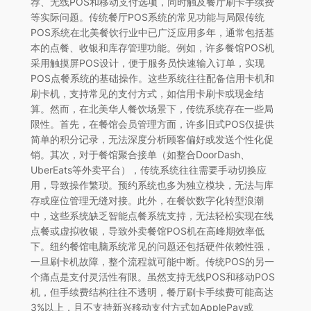
荐、无线POS和移动支付选项，同时触及餐厅刷卡手续费
等实际问题。传统餐厅POS系统的常见功能与局限传统
POS系统在北美餐饮行业中已广泛应用多年，通常包括基
本的点餐、收银和库存管理功能。例如，许多餐馆POS机
采用触摸屏POS设计，便于服务员快速输入订单，实现
POS点餐系统的基础操作。这些系统往往配备信用卡机和
刷卡机，支持常见的支付方式，如信用卡刷卡或现金结
算。然而，在北美华人餐饮场景下，传统系统存在一些局
限性。首先，在餐馆会员管理方面，许多旧式POS仅提供
简单的积分记录，无法深度分析顾客偏好或发送个性化促
销。其次，对于餐馆聚合接单（如整合DoorDash、
UberEats等外卖平台），传统系统往往需要手动切换应
用，导致操作繁琐。预约系统也多为独立模块，无法与库
存或座位管理无缝对接。此外，在餐饮数字化转型浪潮
中，这些系统缺乏智能点餐系统支持，无法轻松实现在线
点餐或虚拟收银，导致外卖餐馆POS机在高峰期效率低
下。纽约餐馆电脑系统常见的问题还包括硬件依赖性强，
一旦刷卡机故障，整个流程就可能中断。传统POS的另一
个痛点是支付灵活性有限。虽然支持无线POS和移动POS
机，但手续费结构往往不透明，餐厅刷卡手续费可能高达
3%以上，且不支持新兴移动支付方式如ApplePay或