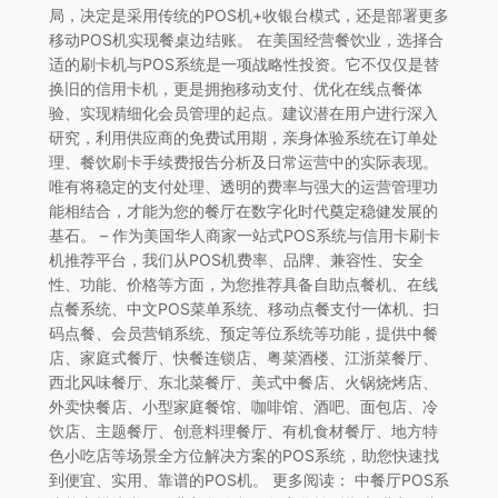
局，决定是采用传统的POS机+收银台模式，还是部署更多
移动POS机实现餐桌边结账。 在美国经营餐饮业，选择合
适的刷卡机与POS系统是一项战略性投资。它不仅仅是替
换旧的信用卡机，更是拥抱移动支付、优化在线点餐体
验、实现精细化会员管理的起点。建议潜在用户进行深入
研究，利用供应商的免费试用期，亲身体验系统在订单处
理、餐饮刷卡手续费报告分析及日常运营中的实际表现。
唯有将稳定的支付处理、透明的费率与强大的运营管理功
能相结合，才能为您的餐厅在数字化时代奠定稳健发展的
基石。 – 作为美国华人商家一站式POS系统与信用卡刷卡
机推荐平台，我们从POS机费率、品牌、兼容性、安全
性、功能、价格等方面，为您推荐具备自助点餐机、在线
点餐系统、中文POS菜单系统、移动点餐支付一体机、扫
码点餐、会员营销系统、预定等位系统等功能，提供中餐
店、家庭式餐厅、快餐连锁店、粤菜酒楼、江浙菜餐厅、
西北风味餐厅、东北菜餐厅、美式中餐店、火锅烧烤店、
外卖快餐店、小型家庭餐馆、咖啡馆、酒吧、面包店、冷
饮店、主题餐厅、创意料理餐厅、有机食材餐厅、地方特
色小吃店等场景全方位解决方案的POS系统，助您快速找
到便宜、实用、靠谱的POS机。 更多阅读： 中餐厅POS系