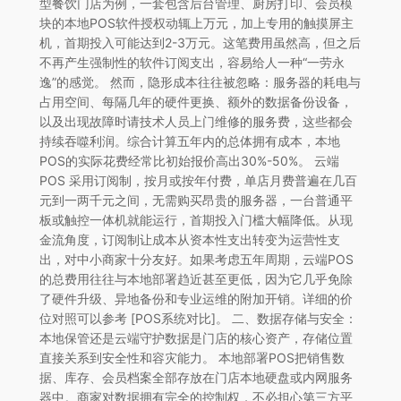
型餐饮门店为例，一套包含后台管理、厨房打印、会员模
块的本地POS软件授权动辄上万元，加上专用的触摸屏主
机，首期投入可能达到2-3万元。这笔费用虽然高，但之后
不再产生强制性的软件订阅支出，容易给人一种“一劳永
逸”的感觉。 然而，隐形成本往往被忽略：服务器的耗电与
占用空间、每隔几年的硬件更换、额外的数据备份设备，
以及出现故障时请技术人员上门维修的服务费，这些都会
持续吞噬利润。综合计算五年内的总体拥有成本，本地
POS的实际花费经常比初始报价高出30%-50%。 云端
POS 采用订阅制，按月或按年付费，单店月费普遍在几百
元到一两千元之间，无需购买昂贵的服务器，一台普通平
板或触控一体机就能运行，首期投入门槛大幅降低。从现
金流角度，订阅制让成本从资本性支出转变为运营性支
出，对中小商家十分友好。如果考虑五年周期，云端POS
的总费用往往与本地部署趋近甚至更低，因为它几乎免除
了硬件升级、异地备份和专业运维的附加开销。详细的价
位对照可以参考 [POS系统对比]。 二、数据存储与安全：
本地保管还是云端守护数据是门店的核心资产，存储位置
直接关系到安全性和容灾能力。 本地部署POS把销售数
据、库存、会员档案全部存放在门店本地硬盘或内网服务
器中。商家对数据拥有完全的控制权，不必担心第三方平