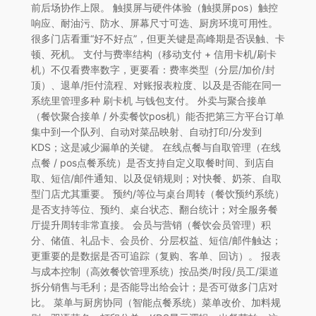
前后场协作上限。 触摸屏与硬件体验（触摸屏pos）触控
响应、耐油污、防水、屏幕尺寸可选、厨房环境可用性。
很多门店看重“好不好点”，但更关键是高峰期是否误触、卡
顿、死机。 支付与费率结构（移动支付 + 信用卡机/刷卡
机）不仅看费率数字，更要看：费率类型（分层/加价/封
顶）、退单/拒付流程、对账报表粒度、以及是否能在同一
系统里管理多种 刷卡机 与钱包支付。 外卖与聚合接单
（餐饮聚合接单 / 外卖餐饮pos机）能否把第三方平台订单
集中到一个队列、自动对菜品映射、自动打印/分发到
KDS；这是减少漏单的关键。 在线点餐与自取管理（在线
点餐 / pos点餐系统）是否支持自定义取餐时间、到店自
取、短信/邮件通知、以及促销规则；对快餐、奶茶、自取
型门店尤其重要。 预约/等位与桌台周转（餐饮预约系统）
是否支持等位、预约、桌台状态、翻台统计；对全服务餐
厅提升周转非常直接。 会员与营销（餐饮会员管理）积
分、储值、礼品卡、会员价、分层权益、短信/邮件触达；
更重要的是数据是否可追踪（复购、客单、回访）。 报表
与成本控制（高效餐饮管理系统）按品类/时段/员工/渠道
拆分销售与毛利；是否能导出给会计；是否可做多门店对
比。 菜单与厨房协同（智能点餐系统）菜单改价、加料规