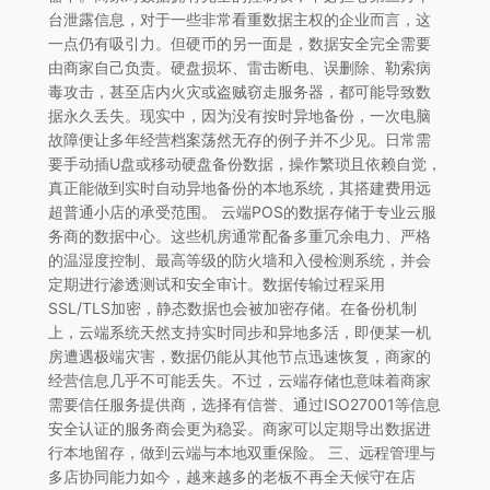
台泄露信息，对于一些非常看重数据主权的企业而言，这
一点仍有吸引力。但硬币的另一面是，数据安全完全需要
由商家自己负责。硬盘损坏、雷击断电、误删除、勒索病
毒攻击，甚至店内火灾或盗贼窃走服务器，都可能导致数
据永久丢失。现实中，因为没有按时异地备份，一次电脑
故障便让多年经营档案荡然无存的例子并不少见。日常需
要手动插U盘或移动硬盘备份数据，操作繁琐且依赖自觉，
真正能做到实时自动异地备份的本地系统，其搭建费用远
超普通小店的承受范围。 云端POS的数据存储于专业云服
务商的数据中心。这些机房通常配备多重冗余电力、严格
的温湿度控制、最高等级的防火墙和入侵检测系统，并会
定期进行渗透测试和安全审计。数据传输过程采用
SSL/TLS加密，静态数据也会被加密存储。在备份机制
上，云端系统天然支持实时同步和异地多活，即便某一机
房遭遇极端灾害，数据仍能从其他节点迅速恢复，商家的
经营信息几乎不可能丢失。不过，云端存储也意味着商家
需要信任服务提供商，选择有信誉、通过ISO27001等信息
安全认证的服务商会更为稳妥。商家可以定期导出数据进
行本地留存，做到云端与本地双重保险。 三、远程管理与
多店协同能力如今，越来越多的老板不再全天候守在店