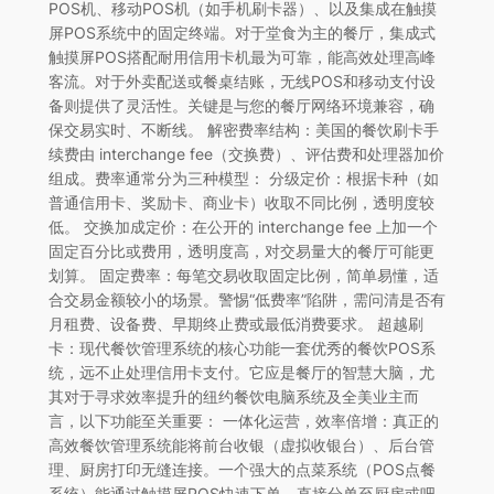
POS机、移动POS机（如手机刷卡器）、以及集成在触摸
屏POS系统中的固定终端。对于堂食为主的餐厅，集成式
触摸屏POS搭配耐用信用卡机最为可靠，能高效处理高峰
客流。对于外卖配送或餐桌结账，无线POS和移动支付设
备则提供了灵活性。关键是与您的餐厅网络环境兼容，确
保交易实时、不断线。 解密费率结构：美国的餐饮刷卡手
续费由 interchange fee（交换费）、评估费和处理器加价
组成。费率通常分为三种模型： 分级定价：根据卡种（如
普通信用卡、奖励卡、商业卡）收取不同比例，透明度较
低。 交换加成定价：在公开的 interchange fee 上加一个
固定百分比或费用，透明度高，对交易量大的餐厅可能更
划算。 固定费率：每笔交易收取固定比例，简单易懂，适
合交易金额较小的场景。警惕“低费率”陷阱，需问清是否有
月租费、设备费、早期终止费或最低消费要求。 超越刷
卡：现代餐饮管理系统的核心功能一套优秀的餐饮POS系
统，远不止处理信用卡支付。它应是餐厅的智慧大脑，尤
其对于寻求效率提升的纽约餐饮电脑系统及全美业主而
言，以下功能至关重要： 一体化运营，效率倍增：真正的
高效餐饮管理系统能将前台收银（虚拟收银台）、后台管
理、厨房打印无缝连接。一个强大的点菜系统（POS点餐
系统）能通过触摸屏POS快速下单，直接分单至厨房或吧