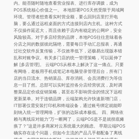
内。能否随时随地查看营业报表、进行库存调拨，成为
POS系统核心价值之一。 本地部署POS天然受限于局域网
环境。管理者想查看实时营业额，要么回到店里打开电
脑，要么通过远程桌面的方式连接到店内主机。这种方式
不仅操作延迟大，而且依赖于店内有稳定的公网IP，安全
风险较高。对于多店经营的品牌，本地POS往往意味着各
分店之间的数据彼此隔绝，需要每日手动汇总报表，再通
过社交软件反复传输，不仅效率低下，还极易出现版本错
乱和对账争议。有关多门店的统一管理策略，可以延伸了
解 [多店管理]。 云端POS从根本上解决了这一痛点。只要
有网络，老板用手机或笔记本电脑登录管理后台，所有门
店的当日流水、热销菜品、库存消耗、会员消费行为等信
息一目了然。总部可以实时监控各分店经营状况，及时调
整菜品定价或促销策略，甚至在不影响营业的情况下远程
更新菜单。对于连锁品牌，云端架构允许快速新增门店，
IT部署仅需安装打印机和终端设备，通过账号绑定就能即
刻纳入统一管理网络，扩张的边际成本极低。 四、网络依
赖与离线应对能力“万一断网了，云端POS是不是就彻底瘫
痪了？”这是许多商家对云系统最大的顾虑。 早期云端POS
确实存在这个问题，但如今主流的产品几乎都配备了离线