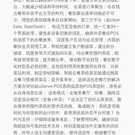
台，大幅减少错误和等待时间。 全渠道订单聚合：在在线
点餐和外卖平台主导的时代，餐饮聚合接单功能必不可
少。理想的系统能将来自自家网站、第三方平台（如Uber
Eats, DoorDash）、电话乃至堂食的订单，统一汇集到一
个界面处理，避免多设备切换的混乱，确保外卖餐饮POS
机场景下的出餐效率。 深度客户互动与会员管理：内置的
餐饮会员管理工具，帮助您建立客户数据库，通过积分、
储值、优惠券等方式激励回头客。结合餐饮预约系统，能
有效管理客流，提升翻台率。 驱动数字化转型：餐饮数字
化转型是必然趋势。这包括利用系统数据优化库存、分析
菜品利润、制定营销策略。智能点餐系统甚至能通过顾客
点餐习惯推荐菜品，提升客单价。 选择适合您餐厅的解决
方案在评估如uServe POS系统或其他POS系统时，请务必
从自身场景出发： 业务模式：全服务餐厅、快餐、咖啡店
还是混合模式（堂食+外卖）？这决定了你对点菜系统、聚
合接单和预约系统的需求优先级。 集成能力：系统是否能
轻松与你现有的会计软件、薪资系统或外卖平台对接？ 合
约与支持：仔细阅读服务条款，了解费用结构。确保供应
商能提供可靠的技术支持，特别是能提供中文服务的供应
商，对华人业主沟通更高效。 硬件适应性：根据餐厅布