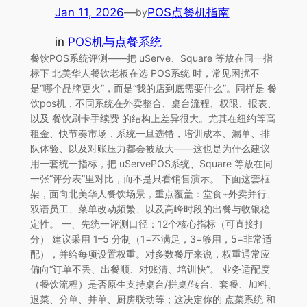
Jan 11, 2026
—
POS点餐机指南
by
in
POS机与点餐系统
餐饮POS系统评测——把 uServe、Square 等放在同一指
标下 北美华人餐饮老板在选 POS系统 时，常见困扰不
是“哪个品牌更火”，而是“我的店到底需要什么”。同样是 餐
饮pos机，不同系统在外卖整合、桌台流程、权限、报表、
以及 餐饮刷卡手续费 的结构上差异很大。尤其在纽约等高
租金、快节奏市场，系统一旦选错，培训成本、漏单、排
队体验、以及对账压力都会被放大——这也是为什么建议
用一套统一指标，把 uServePOS系统、Square 等放在同
一张“评分表”里对比，而不是只看销售演示。 下面这套框
架，面向北美华人餐饮场景，重点覆盖：堂食+外卖并行、
双语员工、菜单改动频繁、以及高峰时段的出餐与收银稳
定性。 一、先统一评测口径：12个核心指标（可直接打
分） 建议采用 1–5 分制（1=不满足，3=够用，5=非常适
配），并给每项设置权重。对多数餐厅来说，权重通常应
偏向“订单不丢、出餐顺、对账清、培训快”。 业务适配度
（餐饮流程）是否原生支持桌台/拼桌/转台、套餐、加料、
退菜、分单、并单、厨房联动等；这决定你的 点菜系统 和