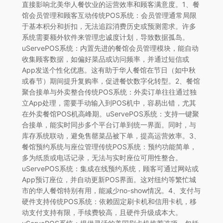
直接影响北美华人餐饮业的运营效率和顾客满意度。1、餐
馆会员管理和顾客互动传统POS系统：会员管理通常局限
于基本积分和折扣，无法追踪消费历史或预测需求。许多
系统需要额外软件来管理忠诚度计划，导致数据孤岛。
uServePOS系统：内置先进的餐馆会员管理模块，能自动
收集顾客数据，如偏好菜品或访问频率，并通过短信或
App发送个性化优惠。这有助于华人餐馆在节日（如中秋
或春节）期间提升复购率，促进餐饮数字化转型。2、餐馆
聚合接单与外卖整合传统POS系统：外卖订单往往通过独
立App处理，需要手动输入到POS机中，容易出错，尤其
在外卖餐馆POS机高峰期。uServePOS系统：支持一键聚
合接单，能实时同步多个平台订单到统一界面。同时，与
库存系统联动，避免售罄菜品被下单，提高运营效率。3、
餐馆预约系统与座位管理传统POS系统：预约功能简单，
多为纸质或电话记录，无法与实时座位可用性整合。
uServePOS系统：集成在线预约系统，顾客可通过网站或
App预订座位，并自动更新POS界面。这对纽约等繁忙城
市的华人餐馆特别有用，能减少no-show情况。4、支付与
硬件支持传统POS系统：依赖固定刷卡机和信用卡机，移
动支付支持有限，手续费较高，且硬件升级成本大。