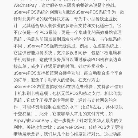
WeChatPay，这对服务华人顾客的餐馆来说是个挑战。
uServePOS系统的创新功能概述uServePOS系统作为一款
针对北美市场的现代解决方案，专为中小型餐饮企业设
计，尤其适合华人餐饮业的多语言支持和文化适应性。它
不仅仅是一个POS系统，更是一个集成化的高效餐馆管理
系统，涵盖从前端点菜到后端分析的全链条。与传统系统
不同，uServePOS强调无缝集成。例如，在点菜系统上，
它提供智能点餐系统，支持多设备同步，包括平板电脑和
手机端操作。这使得服务员可以通过移动POS机在桌边直
接点单，减少了往返厨房的时间。针对外卖业务，
uServePOS支持餐馆聚合接单功能，能自动整合多个平台
的订单，避免了手动录入的错误。在支付方面，
uServePOS内置虚拟收银和在线点餐模块，支持多种信用
卡机和刷卡机选项，包括无线POS和移动支付。相比传统
系统，它优化了餐厅刷卡手续费，通过与支付网关的合
作，可能将费用控制在更低的水平（如2%左右，具体取决
于交易量）。此外，它兼容华人常用的支付方式，如
Alipay或UnionPay，进一步提升了针对北美华人顾客的便
利性。关键功能对比：uServePOSvs、传统POS为了更清
晰地展示差异，我们从几个核心维度进行对比。这些功能