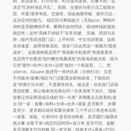
则、双语菜名、打印分单、KDS显示逻辑、出餐节拍；这
决定“忙的时候乱不乱”。 权限、交接班与审计员工权限分
层、作废/退单审批、交接班、现金抽屉对账、操作日志；
这决定内控能力。 稳定性与离线能力（无线pos）网络抖
动时是否能继续开单、断网后如何同步、移动终端的漫游
稳定性；这对“高峰不掉链子”非常关键。 实施、培训与支
持（纽约等高强度门店）上手时间、中文培训资源、远程
支持速度、故障替换流程。很多门店会把这一项视为“隐形
成本”。 这套指标既适用于“美国刷卡机推荐”类搜索需求，
也适用于你要选“纽约餐饮电脑系统”的落地采购决策，因为
它把“硬件+软件+支付+运营”放到一个框架里。 二、把
uServe、Square 放进同一张对比表（示例打法） 注意：
不同版本/套餐/地区与门店配置会影响表现，下面给的
是“评测方法示例”，不是硬性排名。做法是：你先按门店场
景设权重，再让每家供应商在同一任务清单下演示。 指标
你要让供应商现场完成的“同一任务” 评测要点点菜系统/桌
台 同一桌：套餐+加料+分单+合并+退菜 是否顺手、步骤
是否少、是否易出错外卖聚合接单 三个平台订单进来后统
一改菜、加急、分发KDS 是否自动映射、是否漏打/漏显在
线点餐 自取下单+指定到店时间+改订单 是否可控、提醒
是否清晰支付与对账 同一笔交易：拆单支付+退单+打印/