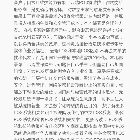
商户，日常IT维护能力有限，云端POS将维护工作转交给
服务商，是更省心的选择。 对数据主权的敏感度有多高？
如果出于商业保密需求必须将数据限定在内部网络，并愿
意投入相应的备份和安全管理成本，本地部署是合理的方
案。 在很多实际部署场景中，混合形态也逐渐兴起：核心
交易采用云端POS，门店内额外部署一个本地备份节点，
以获得两全其美的效果。这种灵活度恰恰是技术进步带给
实体商业的福祉。 云端POS和本地POS区别 不再是简单的
技术代差，而是不同经营理念与管理需求的外化。本地部
署像自己购置保险柜，钥匙在自己手中，但需要自己加固
门窗；云端POS更像将财物存入专业金库，享受极高标准
的安防，但要把信任交付给服务商。看清了各自在成本、
安全、远程管理、网络依赖和后期维护上的真实面目，就
能放下对概念的迷信，回归到对经营效率的根本追求。无
论最后选择哪一条路径，让系统为生意服务，而不是让人
被系统拖着走，才是数字化转型的真正目的。 想了解更多
POS系统相关知识？欢迎阅读我们的中文POS系统、餐饮
POS系统和零售POS系统相关文章。 更多阅读： POS系
统和传统收银机有什么区别？商家选型指南 美国中文POS
系统适合哪些华人商家？功能与场景分析 中英文双语POS
系统如何降低员工培训和操作难度？ 云端POS系统需要一