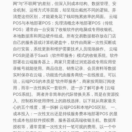
网”与“不联网”的差别，但深入到成本结构、数据管理、安
全机制、运维方式等层面，却呈现出截然不同的逻辑。弄
清楚这些区别，才能避免花了钱却拖累效率的局面。 云端
POS与本地部署POS：先理清概念本地部署POS（传统
POS）通常由一台安装了收银软件的电脑或专用收银机、
本地数据库和周边硬件组成。所有交易数据都存放在门店
自己的服务器或计算机硬盘中，软件由商家一次性买断或
自行安装，系统更新和维护需要技术人员现场操作。 云端
POS则是基于SaaS（软件即服务）模式的收银系统。软件
部署在云端服务器上，商家只需通过浏览器或专用应用登
录账号就能使用。商品信息、销售记录、会员资料等数据
实时保存在云端，功能迭代由服务商统一在线推送。可以
说，云端POS的本质是“软件即服务”，商家按周期订阅使
用，而非一次性购买一套软件。进一步了解可参考 [云端
POS系统]。 两者并非简单的代际替换关系，而是在资源投
入、控制权和使用弹性上的路线选择。以下就从商家最关
心的五个维度，逐一拆解 云端POS和本地POS区别。 一、
成本投入：一次性支出还是持续服务费本地部署POS 的显
性成本包括软件授权费、服务器或高端收银主机、数据库
授权等，通常需要一次性支付一笔可观的费用。以一个中