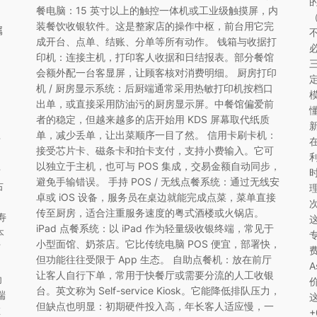
餐电脑：15 英寸以上的触控一体机或工业级触摸屏，内
（
装餐饮收银软件。这是整家店的操作中枢，前台用它完
属
成开台、点单、结账、分单等所有动作。 钱箱与收据打
印机：连接主机，打印客人收据和日结报表。部分餐馆
会额外配一台客显屏，让顾客核对消费明细。 厨房打印
机 / 厨房显示系统：后厨端通常采用热敏打印机按档口
出单，或直接采用防油污的厨房显示屏。中餐馆偏爱前
者的稳定，但越来越多的店开始用 KDS 屏幕取代纸质
单，减少丢单，让出菜顺序一目了然。 信用卡刷卡机：
卡
接受芯片卡、磁条卡和拍卡支付，支持小费输入。它可
以独立于主机，也可与 POS 集成，交易金额自动同步，
卡
避免手输错误。 手持 POS / 无线点餐系统：通过无线安
右
卓或 iOS 设备，服务员在桌边就能完成点菜，菜单直接
传至厨房，适合注重服务速度的粤式酒楼或火锅店。
寿
iPad 点餐系统：以 iPad 作为轻量级收银终端，常见于
本
小型面馆、奶茶店。它比传统电脑 POS 便宜，部署快，
下
但功能往往受限于 App 生态。 自助点餐机：放在前厅
让客人自行下单，常用于快餐厅或需要分流的人工收银
功
台。英文称为 Self-service Kiosk。它能降低排队压力，
端
这
但缺点也明显：初期硬件投入高，年长客人适应慢，一
在