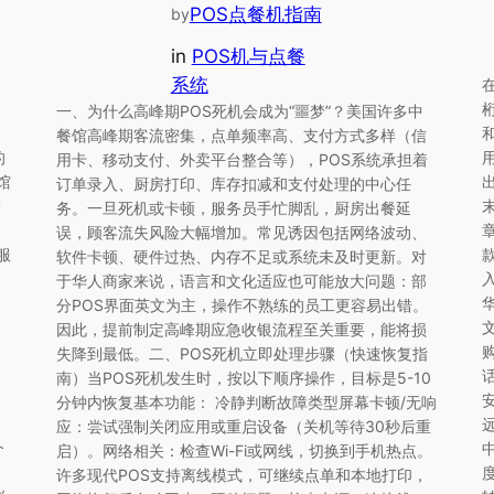
POS点餐机指南
by
in
POS机与点餐
系统
一、为什么高峰期POS死机会成为“噩梦”？美国许多中
不
餐馆高峰期客流密集，点单频率高、支付方式多样（信
的
用卡、移动支付、外卖平台整合等），POS系统承担着
馆
订单录入、厨房打印、库存扣减和支付处理的中心任
一
务。一旦死机或卡顿，服务员手忙脚乱，厨房出餐延
：
误，顾客流失风险大幅增加。常见诱因包括网络波动、
服
软件卡顿、硬件过热、内存不足或系统未及时更新。对
于华人商家来说，语言和文化适应也可能放大问题：部
分POS界面英文为主，操作不熟练的员工更容易出错。
因此，提前制定高峰期应急收银流程至关重要，能将损
失降到最低。二、POS死机立即处理步骤（快速恢复指
南）当POS死机发生时，按以下顺序操作，目标是5-10
分钟内恢复基本功能： 冷静判断故障类型屏幕卡顿/无响
应：尝试强制关闭应用或重启设备（关机等待30秒后重
个
启）。网络相关：检查Wi-Fi或网线，切换到手机热点。
许多现代POS支持离线模式，可继续点单和本地打印，