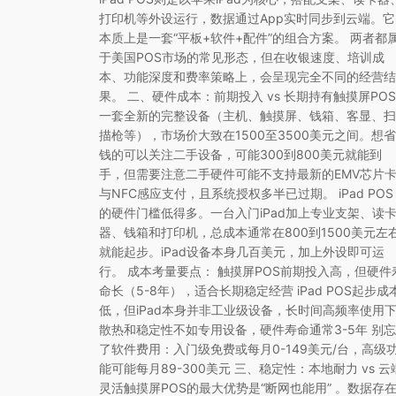
打印机等外设运行，数据通过App实时同步到云端。它
本质上是一套“平板+软件+配件”的组合方案。 两者都
于美国POS市场的常见形态，但在收银速度、培训成
本、功能深度和费率策略上，会呈现完全不同的经营结
果。 二、硬件成本：前期投入 vs 长期持有触摸屏POS
一套全新的完整设备（主机、触摸屏、钱箱、客显、扫
描枪等），市场价大致在1500至3500美元之间。想省
钱的可以关注二手设备，可能300到800美元就能到
手，但需要注意二手硬件可能不支持最新的EMV芯片
与NFC感应支付，且系统授权多半已过期。 iPad POS
的硬件门槛低得多。一台入门iPad加上专业支架、读
器、钱箱和打印机，总成本通常在800到1500美元左
就能起步。iPad设备本身几百美元，加上外设即可运
行。 成本考量要点： 触摸屏POS前期投入高，但硬件
命长（5-8年），适合长期稳定经营 iPad POS起步成
低，但iPad本身并非工业级设备，长时间高频率使用
散热和稳定性不如专用设备，硬件寿命通常3-5年 别忘
了软件费用：入门级免费或每月0-149美元/台，高级
能可能每月89-300美元 三、稳定性：本地耐力 vs 云
灵活触摸屏POS的最大优势是“断网也能用” 。数据存