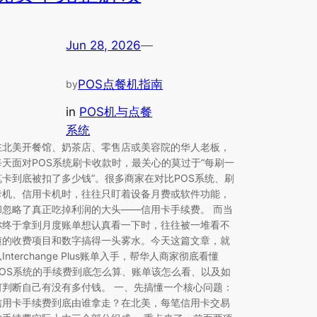
Jun 28, 2026
—
POS点餐机指南
by
in
POS机与点餐
系统
在北美开餐馆、奶茶店、零售店或美容院的华人老板，
每天面对POS系统刷卡收款时，最关心的莫过于“每刷一
笔卡到底被扣了多少钱”。很多商家在对比POS系统、刷
卡机、信用卡机时，往往只盯着设备月费或软件功能，
却忽略了真正吃掉利润的大头——信用卡手续费。 而当
你终于拿到月度账单想认真看一下时，往往被一堆看不
懂的收费项目和数字搞得一头雾水。今天这篇文章，就
Interchange Plus账单入手，帮华人商家彻底看懂
POS系统的手续费到底怎么算、账单该怎么看、以及如
何判断自己有没有多付钱。 一、先搞懂一个核心问题：
信用卡手续费到底由谁拿走？在北美，每笔信用卡交易