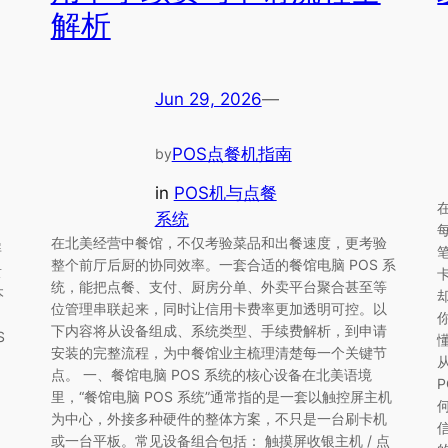
解析
Jun 29, 2026
—
POS点餐机指南
by
in
POS机与点餐
系统
在北美经营中餐馆，不仅考验菜品和出餐速度，更考验
屏
整个前厅后厨的协同效率。一套合适的餐馆电脑 POS 系
贵
统，能把点餐、支付、厨房分单、外卖平台聚合甚至等
本
位管理串联起来，同时让信用卡费率更加透明可控。以
下内容将从设备组成、系统类型、手续费解析，到申请
S
安装的完整流程，为中餐馆业主梳理清楚每一个关键节
从
点。 一、餐馆电脑 POS 系统的核心设备在北美语境
里，“餐馆电脑 POS 系统”通常指的是一套以触控屏主机
为中心，外接多种硬件的整体方案，不只是一台刷卡机
或一台平板。常见设备组合包括： 触摸屏收银主机 / 点
、