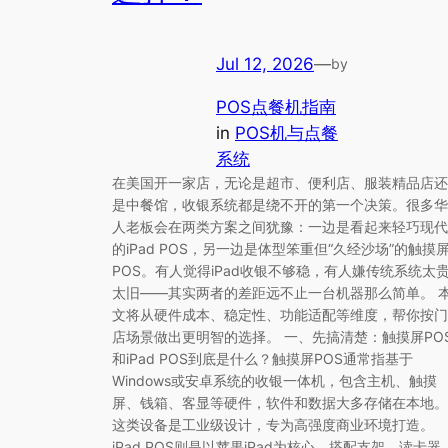
Jul 12, 2026
—
by
POS点餐机指南
in
POS机与点餐
系统
在美国开一家店，无论是超市、便利店、服装精品店还
是中餐馆，收银系统都是绕不开的第一个决策。很多华
人老板会在两类方案之间犹豫：一边是看起来轻巧现代
的iPad POS，另一边是体型笨重但“久经沙场”的触摸
POS。有人觉得iPad收银不够稳，有人嫌传统系统太
太旧——其实两者的差距远不止一台机器那么简单。 
文将从硬件成本、稳定性、功能适配等维度，帮你按门
店场景做出更明智的选择。 一、先搞清楚：触摸屏PO
和iPad POS到底是什么？触摸屏POS通常指基于
Windows或安卓系统的收银一体机，包含主机、触摸
屏、钱箱、客显等硬件，软件和数据大多存储在本地。
这类设备是工业级设计，专为高强度商业环境打造。
iPad POS则是以苹果iPad为核心，搭配支架、读卡器