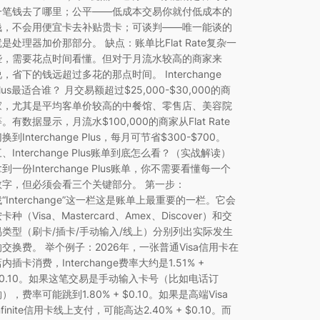
一笔钱去了哪里；公平——低成本交易你就付低成本的
钱，不会用便宜卡去补贴贵卡；可谈判——唯一能谈的
就是处理器加价那部分。 缺点：账单比Flat Rate复杂一
些，需要花点时间看懂。但对于月流水较高的商家来
说，省下的钱远超过多花的那点时间。 Interchange
lus最适合谁？ 月交易额超过$25,000-$30,000的商
家，尤其是平均客单价较高的中餐馆、零售店、美容院
。有数据显示，月流水$100,000的商家从Flat Rate
换到Interchange Plus，每月可节省$300-$700。
、Interchange Plus账单到底怎么看？（实战解读）
到一份Interchange Plus账单，你不需要看懂每一个
数字，但必须会看三个关键部分。 第一步：
找“Interchange”这一栏这是账单上最重要的一栏。它会
卡种（Visa、Mastercard、Amex、Discover）和交
易类型（刷卡/插卡/手动输入/线上）分别列出实际发生
的交换费。 举个例子：2026年，一张普通Visa信用卡在
内插卡消费，Interchange费率大约是1.51% +
$0.10。如果这笔交易是手动输入卡号（比如电话订
），费率可能跳到1.80% + $0.10。如果是高端Visa
nfinite信用卡线上支付，可能高达2.40% + $0.10。而