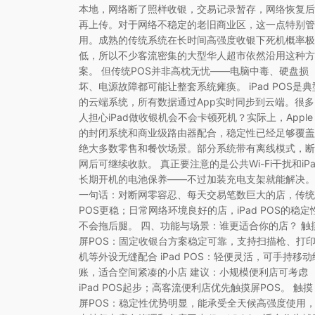
本地，网络断了照样收银，交易记录暂存，网络恢复后
再上传。对于网络不稳定的老旧商业区，这一点特别管
用。成熟的传统系统在长时间高强度收银下死机概率极
低，所以不少客流密集的大型华人超市依然沿用这种方
案。 但传统POS并非高枕无忧——电脑中毒、硬盘损
坏、电源故障都可能让整套系统瘫痪。 iPad POS是典
的云端系统，所有数据通过App实时同步到云端。很多
人担心iPad做收银机会不会卡顿死机？实际上，Apple
的封闭系统和商业级路由器配合，稳定性已经足够覆盖
绝大多数零售和餐饮场景。部分系统带有离线模式，断
网后可继续收款。 真正要注意的是公共Wi-Fi干扰和iPa
长期开机的电池保养——不过加装充电支架就能解决。
一句话：对断网零容忍、每天交易笔数巨大的店，传统
POS更稳；日常网络环境良好的店，iPad POS的稳定
不会拖后腿。 四、功能与场景：谁更适合你的店？ 触
屏POS：固定收银台方案稳定可靠，支持扫描枪、打
机等外设无缝配合 iPad POS：轻便灵活，可手持移动
账，适合空间紧凑的小店 建议：小规模便利店可考虑
iPad POS起步；高客流便利店优先触摸屏POS。 触摸
屏POS：稳定性优势明显，能承受全天候高强度使用