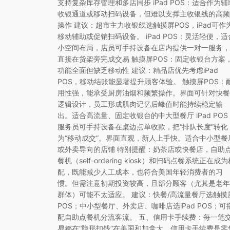
支持复杂库存管理和多店同步 iPad POS：适合作为辅
收银通道或移动扫码设备，但难以支撑主收银线的高频
操作 建议：超市主力收银线选触摸屏POS，iPad可作
移动辅助或促销扫码设备。 iPad POS：灵活轻便，适
小空间布局，店员可手持设备在店内提供一对一服务，
直接在货架旁完成交易 触摸屏POS：固定收银台方案
功能全面但缺乏移动性 建议：精品店优先考虑iPad
POS，移动结账能显著提升顾客体验。 触摸屏POS：
用性强，能承受厨房油烟和频繁操作。界面可针对快餐
逻辑设计，员工形成肌肉记忆后峰值时能持续稳定输
出。适合高流量、固定收银台的中大型餐厅 iPad POS
服务员可手持设备在桌边点单收款，把“排队长度”转化
为“移动成交”。界面直观，新人上手快。适合中小型餐
或外卖导向的店铺 特别提醒：奶茶店或快餐店，自助
餐机（self-ordering kiosk）和扫码点餐系统正在成
配，既能减少人工成本，也符合美国年轻消费者的习
惯。但需注意初期投资较高，且部分顾客（尤其是老年
群体）可能不太适应。 建议：快餐/高流量餐厅选触摸
POS；中小型餐厅、外卖店、咖啡店选iPad POS；可
配自助点餐机分流客流。 五、信用卡手续费：每一笔
易都在“隐形扣钱”在美国和加拿大，信用卡手续费是零