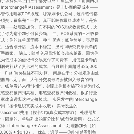
的手续费实际上由三个部分组成： 重点来了：前面两项
Interchange和Assessment）是非协商的硬成本——
不管你用哪家POS系统、哪家刷卡机公司，这两笔钱都
必须交，费率完全一样。真正影响你最终成本的，是第
三项——处理器加价。而不同的POS系统收费模式，决
定了你为这个加价付多少钱。 二、POS系统的三种收费
模式：你的账单属于哪一种？ 优点：账单简单，容易看
懂。适合刚开店、流水不稳定、没时间研究复杂账单的
新手商家。 缺点：随着交易量增长会越来越贵。因为你
在为低成本的借记卡交易支付了高费率，用便宜卡种的
利润去补贴了贵卡种的成本。当月刷卡额超过$25,000
时，Flat Rate往往不再划算。 问题在于：分档规则由处
理器自己定，而且大部分交易最终会被归入最贵的档
次。账单看起来很“专业”，实际上你根本搞不清楚为什么
这笔交易被归到高档、那笔交易被归到低档。很多行业
专家建议远离这种定价模式。 实际发生的Interchange
费用（按卡组织真实成本收取） 实际发生的
Assessment费用（按卡组织真实成本收取） 处理器加
价（固定的、单独列出的百分比和/或每笔费用） 公式长
样：Interchange + Assessment + 处理器加价（如
+0.30% + $0.10）。 优点：透明——你能清楚看到每