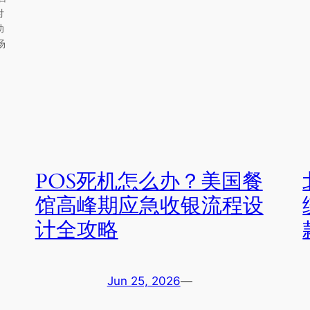
付
动
场
POS死机怎么办？美国餐
馆高峰期应急收银流程设
计全攻略
Jun 25, 2026
—