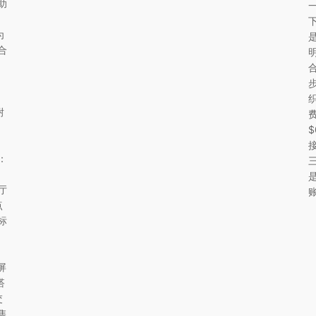
助
一
为
合
合
，
步
耐
费
：
三
是
厅
点
为标
屏
搭
交
售