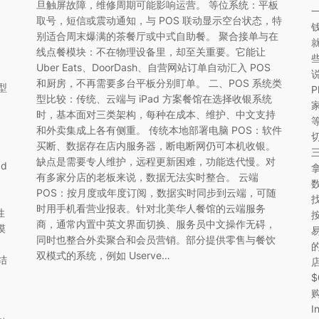
旦触屏故障，维修周期可能影响运营。 等位系统：平板
取号，短信或震动通知，与 POS 联动显示空台状态，特
别适合周末爆满的茶餐厅或中式自助餐。 聚合接单与在
线点餐模块：不在物理设备里，却至关重要。它能让
Uber Eats、DoorDash、自营网站订单自动汇入 POS
和厨房，不再需要多台平板分别盯单。 二、POS 系统类
型
P
型比较：传统、云端与 iPad 方案餐馆在选择收银系统
时，基本面对三类架构，每种在成本、维护、中文支持
等
和外卖集成上各有侧重。 传统本地部署电脑 POS：软件
切
买断、数据存在店内服务器，断电断网仍可本机收银。
三
缺点是需要专人维护，远程更新困难，功能迭代慢。对
d
拿
有多家分店的老板来说，数据无法实时整合。 云端
POS：按月度或年度订阅，数据实时同步到云端，可随
时用手机看营业报表。针对北美华人餐馆的云端服务
性
按
商，通常内置中英文界面切换、服务员中文操作无碍，
摸
同时也整合外卖聚合和会员营销。部分提供零售与餐饮
印
双模式的系统，例如 Userve…
结
店
购
，
I