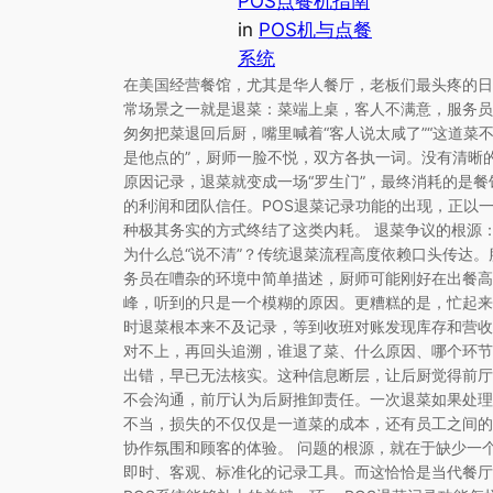
POS点餐机指南
in
POS机与点餐
系统
在美国经营餐馆，尤其是华人餐厅，老板们最头疼的日
常场景之一就是退菜：菜端上桌，客人不满意，服务员
匆匆把菜退回后厨，嘴里喊着“客人说太咸了”“这道菜
是他点的”，厨师一脸不悦，双方各执一词。没有清晰
原因记录，退菜就变成一场“罗生门”，最终消耗的是餐
的利润和团队信任。POS退菜记录功能的出现，正以
种极其务实的方式终结了这类内耗。 退菜争议的根源
为什么总“说不清”？传统退菜流程高度依赖口头传达。
务员在嘈杂的环境中简单描述，厨师可能刚好在出餐高
峰，听到的只是一个模糊的原因。更糟糕的是，忙起来
时退菜根本来不及记录，等到收班对账发现库存和营收
对不上，再回头追溯，谁退了菜、什么原因、哪个环节
出错，早已无法核实。这种信息断层，让后厨觉得前厅
不会沟通，前厅认为后厨推卸责任。一次退菜如果处理
不当，损失的不仅仅是一道菜的成本，还有员工之间的
协作氛围和顾客的体验。 问题的根源，就在于缺少一
即时、客观、标准化的记录工具。而这恰恰是当代餐厅