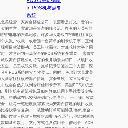
POS点餐机指南
in
POS机与点餐
系统
在北美经营一家舞台搭建公司，表面看是灯光、音响与
桁架的生意，背后却是复杂的现金流、多变的人员权限
和密密麻麻的账单记录。许多华人老板在初期往往直接
用个人账户收款，或者选一台简单的刷卡机了事，直到
出现项目款被挪动、员工错收漏收、对账花掉大半个周
末时，才意识到一套安全的POS系统有多重要。 这篇文
章就以舞台搭建公司特有的业务场景为切口，从项目收
款安全、员工权限分级、账单记录防篡改三个方面，深
入分析POS系统的安全性要点。同时，考虑到大量北美
华人商家往往横跨舞台搭建、宴会餐饮、零售等业态，
文中也会自然关联到餐厅信用卡费率、美国POS系统选
购、刷卡机申请流程以及如何降低信用卡手续费等实务
话题，帮助你在比较和评测时少走弯路。 一、项目收款
安全：让每一笔进度款都落袋为安舞台搭建的项目收款
远比餐饮零售复杂。一笔活动订单可能涉及“签约定金－
中期进度款－尾款－增项附加费”多个环节，付款时间跨
度数周甚至数月，支付方式包含信用卡、借记卡、ACH