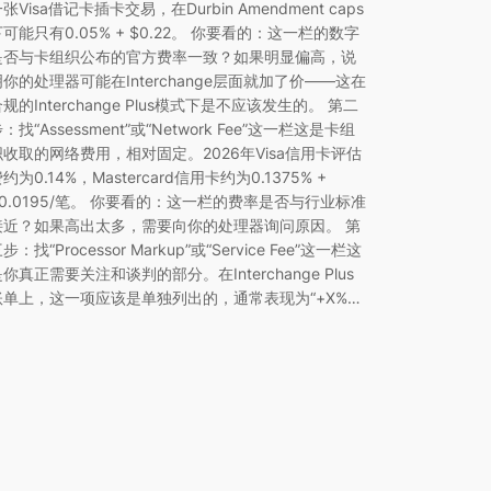
张Visa借记卡插卡交易，在Durbin Amendment caps
下可能只有0.05% + $0.22。 你要看的：这一栏的数字
是否与卡组织公布的官方费率一致？如果明显偏高，说
明你的处理器可能在Interchange层面就加了价——这在
规的Interchange Plus模式下是不应该发生的。 第二
：找“Assessment”或“Network Fee”这一栏这是卡组
织收取的网络费用，相对固定。2026年Visa信用卡评估
约为0.14%，Mastercard信用卡约为0.1375% +
$0.0195/笔。 你要看的：这一栏的费率是否与行业标准
接近？如果高出太多，需要向你的处理器询问原因。 第
步：找“Processor Markup”或“Service Fee”这一栏这
你真正需要关注和谈判的部分。在Interchange Plus
账单上，这一项应该是单独列出的，通常表现为“+X%…