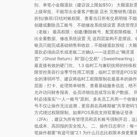
扣、单笔小金额退款（建议设上限如$50） 大额退款
上级审批、不能导出全量客户数据 店长 完整销售/退款
折扣/换班/日结对账权限、查看当日所有交易明细 不能
创建或删除员工账号、不能修改系统级设置 系统管理
（老板） 最高权限：创建/删除账号、配置权限模板、
出全量数据、修改系统设置 无 这四层架构不是摆设。
银员只能完成基础销售和收款，不能碰退款按钮；大额
退款必须由店长或老板二次确认——这是防止“幽灵退
货”（Ghost Return）和“甜心交易”（Sweethearting）
最直接有效的硬门坎。 1.3 临时工与兼职技师的特殊权
限管控美容行业季节性用工明显，临时工管理是POS
全的薄弱环节。建议将临时工权限限制在最基本的操作
层面：打卡、处理简单销售、查看基础服务信息，绝不
允许访问财务报表、会员详细信息或导出客户数据。 
时必须落实“一人一账号”原则。多名员工共用一个收银
号不仅让操作无法追溯，更容易在高峰期被“共享密码”
方式绕过权限限制。如果POS系统支持双重验证登录
（2FA），建议为所有管理员和店长账号强制开启，这
低成本、高回报的安全投入。 二、操作日志审计：每
笔操作都要“有迹可循”2.1 为什么日志比权限本身更重