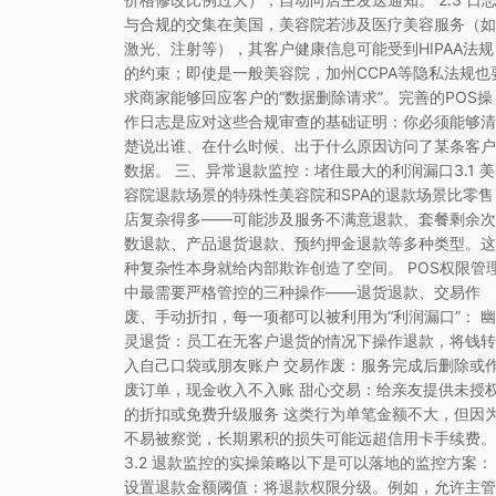
与合规的交集在美国，美容院若涉及医疗美容服务（如
激光、注射等），其客户健康信息可能受到HIPAA法规
的约束；即使是一般美容院，加州CCPA等隐私法规也
求商家能够回应客户的“数据删除请求”。完善的POS操
作日志是应对这些合规审查的基础证明：你必须能够清
楚说出谁、在什么时候、出于什么原因访问了某条客户
数据。 三、异常退款监控：堵住最大的利润漏口3.1 美
容院退款场景的特殊性美容院和SPA的退款场景比零售
店复杂得多——可能涉及服务不满意退款、套餐剩余次
数退款、产品退货退款、预约押金退款等多种类型。这
种复杂性本身就给内部欺诈创造了空间。 POS权限管
中最需要严格管控的三种操作——退货退款、交易作
废、手动折扣，每一项都可以被利用为“利润漏口”： 幽
灵退货：员工在无客户退货的情况下操作退款，将钱转
入自己口袋或朋友账户 交易作废：服务完成后删除或
废订单，现金收入不入账 甜心交易：给亲友提供未授
的折扣或免费升级服务 这类行为单笔金额不大，但因
不易被察觉，长期累积的损失可能远超信用卡手续费。
3.2 退款监控的实操策略以下是可以落地的监控方案：
设置退款金额阈值：将退款权限分级。例如，允许主管