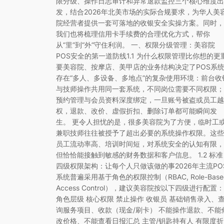
限分级、操作日志审计和异常退款监控三个核心维度出
发，结合2026年北美市场的实际合规要求，为华人美
院经营者提供一套可落地的收银安全实操方案。同时，
我们也将梳理信用卡手续费的合理优化方式，帮你
从“里”到“外”守住利润。 一、权限分级管理：美容院
POS安全的第一道防线1.1 为什么权限管理比你想的更
要美容院、按摩店、美甲店的业务结构决定了POS系
存在“多人、多设备、多地点”的复杂使用环境：前台收
与技师操作共用同一套系统，不同岗位需要不同权限；
预约管理与会员资料深度绑定，一旦账号被盗或员工越
权，退款、改价、虚假折扣、删除订单都可能瞬间发
生。 更令人担忧的是，很多美容院为了方便，临时工
兼职技师往往被授予了超出必要的系统操作权限。这些
员工流动率高、培训时间短，对系统安全的认知有限，
但恰恰能接触到敏感的财务数据和客户信息。 1.2 标准
四级权限架构：让每个人只做该做的事2026年主流PO
系统普遍采用基于角色的权限控制（RBAC, Role-Base
Access Control），建议美容院按以下四级进行配置：
角色层级 核心权限 禁止操作 收银员 基础销售录入、
询服务项目、收款（现金/刷卡） 不能操作退款、不能
改价格、不能查看日报汇总 主管/钥匙持有人 有限度折