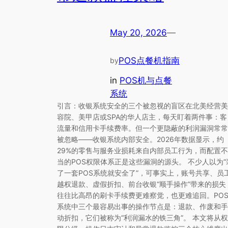
May 20, 2026
—
POS点餐机指南
by
in
POS机与点餐
系统
引言：收银系统安全的三个被忽视的盲区在北美经营美
容院、美甲店或SPA的华人店主，每天盯着两件事：客
流量和信用卡手续费率。但一个更隐蔽的利润漏洞常常
被忽略——收银系统内部安全。2026年数据显示，约
29%的零售与服务业损耗来自内部员工行为，而配置不
当的POS权限体系正是这些漏洞的源头。 不少人以为“
了一套POS系统就安全了”，可事实上，账号共享、员
越权退款、虚假折扣、前台收银“顺手操作”带来的损失
往往比高昂的刷卡手续费更难察觉，也更难追回。PO
系统中三个最容易出事的操作节点是：退款、作废和手
动折扣，它们被称为“利润漏水的铁三角”。 本文将从权