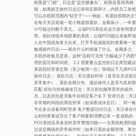
权限是“门锁”，日志是“监控摄像头”。权限设置得再精
细，如果缺乏操作日志记录和定期审计，内部员工依然
可以在权限范围内“钻空子”——例如，有退款权限的主
在每天关店前做一笔小额虚假退款，金额虽小，一年累
计可能达到数千美元。 云端POS系统在这方面有明显
势。相比传统本地部署的系统，云端POS能让老板即
人在中国或加拿大出差，打开手机就能实时查看每一笔
敏感操作日志——谁在什么时候做了什么、金额多少、
关联的收银员是谁。这种“远程可见性”大幅减少了内部
理的盲区和时间差。 2.2 需要重点监控的日志类型建议
美容院经营者定期（至少每周一次）审阅以下几类PO
操作日志： 退款日志：关注退款时间（是否在关店前
异常集中）、退款金额分布、退款操作人是否与其权限
匹配 折扣与价格修改日志：关注折扣频率异常的操作
员，以及折扣是否集中在特定客户名下 登录日志：关
非常规时间段的系统登录（如深夜或休息日）、同一账
号在多台设备同时登录 客户数据访问日志：关注谁在
么时间查看或导出了客户档案和消费记录 一套成熟的
POS系统应具备实时异常警报功能——当系统检测到
过设定阈值的异常操作时（如单日退款金额突增、单次
价格修改比例过大），自动向店主发送通知。 2.3 日