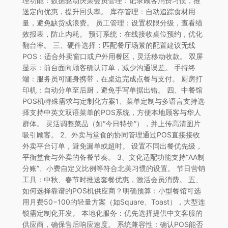
理功能：数据驱动决策会员管理：记录顾客消费习惯，推
送定向优惠，提升回头率。 库存管理：自动追踪食材用
量，避免缺货或浪费。 员工管理：设置权限分级，查看绩
效报表，防止内耗。 预订系统：在线接收桌位预约，优化
翻台率。 三、硬件选择：匹配餐厅场景的配置建议无线
POS：适合外卖窗口或户外用餐区，灵活移动收款。 双屏
显示：前台面向顾客确认订单，减少沟通误差。 手持终
端：服务员可随身携带，在桌边完成点餐与支付。 厨房打
印机：自动分单至后厨，避免手写单据出错。 四、中餐馆
POS机特殊需求与定制化方案1、菜单定制与多语言支持选
择支持中英文双语菜单的POS系统，方便本地顾客与华人
群体。 灵活调整菜品（如“今日特价”），并上传高清图片
吸引顾客。 2、外卖与堂食的协同管理通过POS直接接收
外卖平台订单，避免漏单或超时。 设置不同出餐优先级，
平衡堂食与外卖的备餐节奏。 3、文化适配功能支持“AA制
分账”、小费自定义比例等符合北美习惯的设置。 节日营销
工具：中秋、春节时推送套餐优惠，激活会员消费。 五、
如何选择靠谱的POS机供应商？明确预算：小型餐馆可选
用月费50−100的轻量方案（如Square、Toast），大型连
锁需定制化开发。 本地化服务：优先选择提供中文客服的
供应商，确保售后响应速度。 系统兼容性：确认POS能否