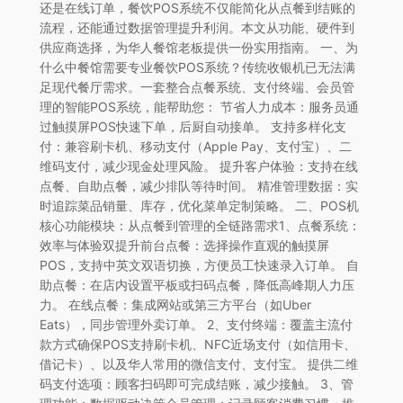
还是在线订单，餐饮POS系统不仅能简化从点餐到结账的
流程，还能通过数据管理提升利润。本文从功能、硬件到
供应商选择，为华人餐馆老板提供一份实用指南。 一、为
什么中餐馆需要专业餐饮POS系统？传统收银机已无法满
足现代餐厅需求。一套整合点餐系统、支付终端、会员管
理的智能POS系统，能帮助您： 节省人力成本：服务员通
过触摸屏POS快速下单，后厨自动接单。 支持多样化支
付：兼容刷卡机、移动支付（Apple Pay、支付宝）、二
维码支付，减少现金处理风险。 提升客户体验：支持在线
点餐、自助点餐，减少排队等待时间。 精准管理数据：实
时追踪菜品销量、库存，优化菜单定制策略。 二、POS机
核心功能模块：从点餐到管理的全链路需求1、点餐系统：
效率与体验双提升前台点餐：选择操作直观的触摸屏
POS，支持中英文双语切换，方便员工快速录入订单。 自
助点餐：在店内设置平板或扫码点餐，降低高峰期人力压
力。 在线点餐：集成网站或第三方平台（如Uber
Eats），同步管理外卖订单。 2、支付终端：覆盖主流付
款方式确保POS支持刷卡机、NFC近场支付（如信用卡、
借记卡）、以及华人常用的微信支付、支付宝。 提供二维
码支付选项：顾客扫码即可完成结账，减少接触。 3、管