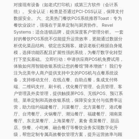
对接现有设备（如老式打印机）或第三方软件（会计系
统）。 安全认证：检查是否通过PCI-DSS认证，保障支付
数据安全。 六、北美热门餐饮POS系统推荐Toast：专为
餐饮业设计，强项在于菜单定制与厨房协作。 Revel
Systems：适合连锁品牌，提供深度客户管理分析。 一套
好的餐饮POS系统不仅能提升运营效率，更能通过数据分
析优化菜品结构、锁定忠实顾客。建议老板们根据自身规
模，选择功能匹配且扩展性强的系统，为餐厅数字化转型
打下坚实基础。 立即行动：申请供应商POS机免费试用，
体验如何用智能收银系统让您的餐馆“降本增效”！ 我们专
注为北美华人商户提供支持中文的POS机与点餐系统设
备，支持移动支付、在线点餐、自助点餐，集成支付终
端、二维码支付、刷卡机，优化餐厅管理、会员管理、客
户管理及外卖管理，提供触摸屏POS、无线POS、预订系
统、菜单定制和高效收银系统，保障安全支付与低费率运
营，助力纽约福建餐厅、川菜餐厅、北方菜餐厅、港式餐
厅、台湾餐厅、火锅餐厅、潮汕餐厅、福建餐厅、湖南菜
餐厅、东北菜餐厅、上海菜餐厅、素食 斋菜餐厅、甜品
店、快餐、小吃摊、融合餐厅等餐饮业务实现数字化升
级，帮您定制专属高效餐饮管理方案，提升运营效率与顾