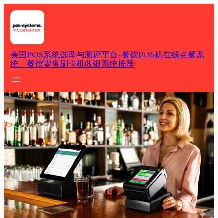
Skip
to
content
美国POS系统选型与测评平台-餐饮POS机在线点餐系
统、餐馆零售刷卡机收银系统推荐