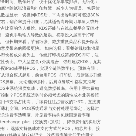
准备时间、瓶颈环节，便于优化菜单或排班。无纸化：
彻底消除纸张浪费和打印故障，减少人为错误。 实际效
果数据显示，切换到KDS后，平均出餐时间可缩短30%
左右，翻台率提升明显，尤其适合高峰期订单量大或外
卖占比高的华人餐馆。KDS还能与在线点餐平台无缝对
接，避免手动输入导致的延误。初期投入虽高于打印
机，但长期来看，节省纸张、减少重做菜品和提升顾客
满意度带来的回报更快。 如何选择：看餐馆规模和流量
小型快餐或外卖为主：传统打印机或简易KDS即可，注
重性价比。中大型堂食+外卖混合：强烈建议KDS，尤其
搭配iPad或手持POS，实现全链路数字化。预算有限：
可从混合模式起步，前台用POS+打印机，后厨逐步升级
KDS屏幕。 无论选择哪种，后厨点餐软件都应支持与
POS主系统深度集成，避免数据孤岛。信用卡手续费如
何控制？POS系统选购时必须考虑的隐性成本北美餐馆
信用卡交易占比高，手续费往往占营收的2-3%，直接挤
压薄利空间。POS系统通常与支付处理器绑定，选择时
需关注费率透明度。常见费率结构包括固定费率和
nterchange-plus（交换费+加成）。降低费用的实用方
法有： 选择支持低成本支付方式的POS，如芯片卡、接
触less移动支付或借记卡，这些费率通常低于信用卡。