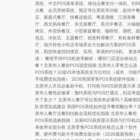
系统、中文POS菜单系统、移动点餐支付一体机、扫
点餐、会员营销系统、预定等位系统等功能，提供中餐
店、家庭式餐厅、快餐连锁店、粤菜酒楼、江浙菜餐
厅、西北风味餐厅、东北菜餐厅、美式中餐店、火锅烧
烤店、外卖快餐店、小型家庭餐馆、咖啡馆、酒吧、面
包店、冷饮店、主题餐厅、创意料理餐厅、有机食材餐
厅、地方特色小吃店等场景全方位解决方案的POS系
统，助您快速找到便宜、实用、靠谱的POS机。 更多
读： 餐馆手持POS机效率解析：哪些门店适合移动点
餐？北美华人餐饮POS选型指南 北美华人零售怎么选
POS系统？云端VS本地系统全方位对比（成本、功能
手续费优化指南） 2026美国零售POS系统硬件指南：
北美华人开店必备刷卡机、打印机与KDS厨房显示屏 
美华人餐馆必修课：预约系统与POS打通后，到店率
升了多少？ 北美华人餐厅等位系统有必要吗？高峰期
队管理实战建议 美国POS系统如何提升餐馆翻台率？
美华人餐厅点餐到结账全流程优化指南 北美华人餐馆
POS系统选购指南：后厨KDS厨房显示系统与打印机
单效率全面分析 北美零售POS系统价格怎么算？软件
费、硬件费与刷卡手续费全面分析（2026最新指南） 