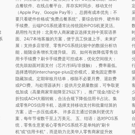
点餐软件、在线点餐平台、库存实时同步、移动支付
（Apple Pay、Google Pay等）。总拥有成本优先：不
要只看硬件价格或“免费点餐系统”，要综合软件、硬件和
手续费。云端POS系统通常比传统国外POS机更灵活。
虑
易用性与支持：北美华人商家建议选择支持中英双语界
系
面、24/7本地客服的方案，便于员工快速上手。未来扩
展：支持多店管理、零售POS系统比较中的数据分析功
付
，
能，能随业务增长无缝升级。 四、如何有效降低零售信
用卡手续费？刷卡手续费是可控成本，优化空间很大：
优先鼓励面对面支付（芯片/扫码/非接触），费率最低。
选择透明的interchange-plus定价模式，避免固定费率
隐藏加成。定期审核月结单，移除不必要月费、退款费
或PCI费。与处理器谈判：提供月交易量数据，可争取更
低加成（高量商家常能降至2%以下）。推广现金/借记卡
折扣或ACH大额转账，合法合规下降低信用卡占比。集
成零售POS信用卡机，选择支持移动支付和批量结算的
方案，进一步压低成本。 许多店主通过切换到更优方
荐
案，每年节省数千至上万美元。 五、结语：选对POS系
功
统，零售生意更省心零售POS系统不是单纯的“刷卡
机”或“信用卡机”，而是助力北美华人零售商家提升效