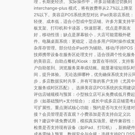
理，长期更经济。 实际操作中，许多店铺通过切换到
interchange-plus 模式，将有效费率从2.7%以上降至
2%以下。美容店POS系统类型对比 iPad美容店系统：
轻便、成本低，适合小型或中型店铺。许多方案支持平
板支架、打印机和卡读器，快速部署。优点是界面友
好，移动性强；缺点是屏幕较小，大店可能需额外硬
件。电脑桌面系统：更稳定，适合多用户同时操作或复
杂库存管理。部分结合iPad作为辅助。移动/手持POS
技师携带设备在服务区处理支付，适合强调个性化服务
的美容店。自助点餐机/Kiosk：放置在等待区，支持客
户自助签到、浏览服务菜单或结账。能显著缩短排队时
间，提升体验。 无论选择哪种，优先确保系统支持云
步，多店数据实时共享，并有可靠的客户支持（尤其中
文服务或时区匹配）。选择美容店POS系统的实用建
评估店铺规模与预算：小型独立店可从免费或低月费起
步（如基础预约+支付组合）；成长中或多店店铺需考
可扩展性。重点测试核心功能：预约是否与支付无缝对
接？会员管理是否直观？小费添加是否支持自定义比
例？建议申请免费试用，模拟真实场景。硬件兼容性：
检查是否支持现有设备（如iPad、打印机），新购硬
成本需纳入预算。数据安全与合规：选择支持PCI DSS