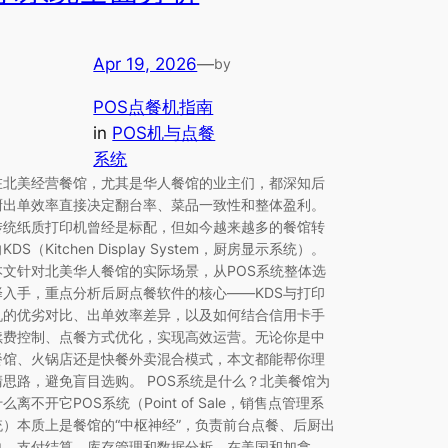
Apr 19, 2026
—
by
POS点餐机指南
in
POS机与点餐
系统
在北美经营餐馆，尤其是华人餐馆的业主们，都深知后
厨出单效率直接决定翻台率、菜品一致性和整体盈利。
传统纸质打印机曾经是标配，但如今越来越多的餐馆转
KDS（Kitchen Display System，厨房显示系统）。
本文针对北美华人餐馆的实际场景，从POS系统整体选
择入手，重点分析后厨点餐软件的核心——KDS与打印
机的优劣对比、出单效率差异，以及如何结合信用卡手
续费控制、点餐方式优化，实现高效运营。无论你是中
餐馆、火锅店还是快餐外卖混合模式，本文都能帮你理
清思路，避免盲目选购。 POS系统是什么？北美餐馆为
么离不开它POS系统（Point of Sale，销售点管理系
统）本质上是餐馆的“中枢神经”，负责前台点餐、后厨出
单、支付结算、库存管理和数据分析。在美国和加拿