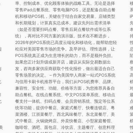
码
率、控制成本、优化顾客体验的战略工具。无论是选择
零售iPad点餐系统、零售电脑POS，还是配备自助点餐
机和移动POS机，关键在于结合自家交易量、店铺类型
和长期规划，计算真实总成本。建议先列出需求清单
（如是否需要扫码点餐、零售后厨点餐软件或等位系
统），再对比不同方案的演示版。技术在不断进步，
2026年的POS系统已高度云端化和移动化，能帮助您轻
阅
松应对美国零售市场的竞争。及早评估、理性选择，让
POS系统真正成为生意增长的助力，而不是额外负担。
如果您正计划升级或新开店，建议从实际交易数据出
与
发，咨询多家供应商获取个性化报价，做出最适合自己
零售场景的决定。 – 作为美国华人商家一站式POS系统
北
与信用卡刷卡机推荐平台，我们从POS机费率、品牌、
提
兼容性、安全性、功能、价格等方面，为您推荐具备自
排
助点餐机、在线点餐系统、中文POS菜单系统、移动点
北
餐支付一体机、扫码点餐、会员营销系统、预定等位系
统等功能，提供中餐店、家庭式餐厅、快餐连锁店、粤
出
菜酒楼、江浙菜餐厅、西北风味餐厅、东北菜餐厅、美
式中餐店、火锅烧烤店、外卖快餐店、小型家庭餐馆、
美
咖啡馆、酒吧、面包店、冷饮店、主题餐厅、创意料理