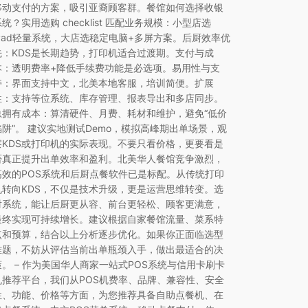
移动支付的方案，吸引亚裔顾客群。餐馆如何选择收银
系统？实用选购 checklist 匹配业务规模：小型店选
iPad轻量系统，大店选稳定电脑+多屏方案。后厨效率优
先：KDS是长期趋势，打印机适合过渡期。支付与成
本：透明费率+降低手续费功能是必选项。易用性与支
持：界面支持中文，北美本地客服，培训简便。扩展
性：支持等位系统、库存管理、报表导出和多店同步。
总拥有成本：算清硬件、月费、耗材和维护，避免“低价
陷阱”。 建议实地测试Demo，模拟高峰期出单场景，观
察KDS或打印机的实际表现。不要只看价格，更要看是
否真正提升出单效率和盈利。北美华人餐馆竞争激烈，
高效的POS系统和后厨点餐软件已是标配。从传统打印
机转向KDS，不仅是技术升级，更是运营思维转变。选
对系统，能让后厨更从容、前台更轻松、顾客更满意，
最终实现可持续增长。建议根据自家餐馆流量、菜系特
点和预算，结合以上分析逐步优化。如果你正面临选型
难题，不妨从评估当前出单瓶颈入手，做出最适合的决
策。 – 作为美国华人商家一站式POS系统与信用卡刷卡
机推荐平台，我们从POS机费率、品牌、兼容性、安全
性、功能、价格等方面，为您推荐具备自助点餐机、在