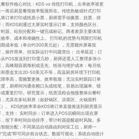
点餐软件核心对比：KDS vs 传统打印机，出单效率谁更
胜一筹后厨是餐馆效率瓶颈所在。传统热敏或针式打印
机将订单打印成纸质小票，厨师需手动撕票、挂票、排
序；而KDS则通过大屏实时显示订单，支持颜色区分、
计时器、站别分配和一键完成标记。两者差异主要体现
在效率、成本和准确性上。 打印机的优势与局限打印机
初期成本低（单台约300美元起），无需额外屏幕投
资，操作简单。但实际运行中问题突出： 出单延迟：订
单从POS发送到打印需几秒，厨师还需人工整理多张小
票，高峰期容易堆积或丢失。纸张与维护成本：每月纸
张和墨盒支出20-50美元不等，高温厨房环境下打印机
故障率高，需频繁更换。效率瓶颈：无法实时跟踪订单
进度，厨师间沟通依赖口头或纸笔，容易出现漏单、错
单或重复打印。研究显示，纸质流程会拖慢整体出餐时
间，尤其在多站厨房（如炒锅区、凉菜区、火锅底料
区）。 KDS的效率革命KDS将订单直接推送到厨房显示
屏，支持： 实时同步：订单进入POS后瞬间出现在屏
幕，按下单时间自动排序，带计时器提醒超时风险。多
站智能分配：不同菜品自动路由到对应工位，厨师一
键“完成”即可同步前台状态。数据可视化：系统自动统计