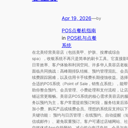
Apr 19, 2026
—
by
POS点餐机指南
in
POS机与点餐
系统
在北美经营美容店（包括美甲、护肤、按摩或综合
spa），收银系统不再只是简单的刷卡工具。它直接影
日常效率、客户体验和利润空间。许多华人美容店老板
面临共同挑战：高峰期排队结账、预约管理混乱、会员
续费跟踪困难，以及信用卡手续费长期侵蚀收益。选择
合适的POS系统（Point of Sale，销售点系统），能帮
助你整合预约、会员管理、小费处理和支付流程，让店
铺运营更顺畅。美容店POS系统的核心需求美容店的
务以预约为主，客户常需提前预订时段，服务结束后添
加小费、购买产品或续费会员。理想的系统应支持以下
关键功能： 预约与日历管理：在线预约、自动提醒（
信或邮件）、避免双重预订。客户可通过店铺网站、社
交媒体或App自助预约，减少前台电话负担。会员与忠