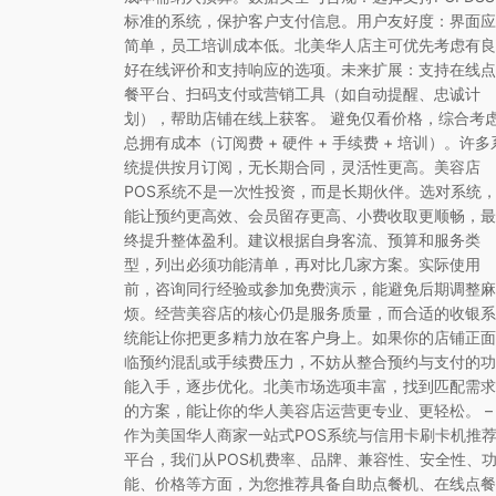
标准的系统，保护客户支付信息。用户友好度：界面应
简单，员工培训成本低。北美华人店主可优先考虑有良
好在线评价和支持响应的选项。未来扩展：支持在线点
餐平台、扫码支付或营销工具（如自动提醒、忠诚计
划），帮助店铺在线上获客。 避免仅看价格，综合考
总拥有成本（订阅费 + 硬件 + 手续费 + 培训）。许多
统提供按月订阅，无长期合同，灵活性更高。美容店
POS系统不是一次性投资，而是长期伙伴。选对系统
能让预约更高效、会员留存更高、小费收取更顺畅，最
终提升整体盈利。建议根据自身客流、预算和服务类
型，列出必须功能清单，再对比几家方案。实际使用
前，咨询同行经验或参加免费演示，能避免后期调整麻
烦。经营美容店的核心仍是服务质量，而合适的收银系
统能让你把更多精力放在客户身上。如果你的店铺正面
临预约混乱或手续费压力，不妨从整合预约与支付的功
能入手，逐步优化。北美市场选项丰富，找到匹配需求
的方案，能让你的华人美容店运营更专业、更轻松。 –
作为美国华人商家一站式POS系统与信用卡刷卡机推
平台，我们从POS机费率、品牌、兼容性、安全性、
能、价格等方面，为您推荐具备自助点餐机、在线点餐