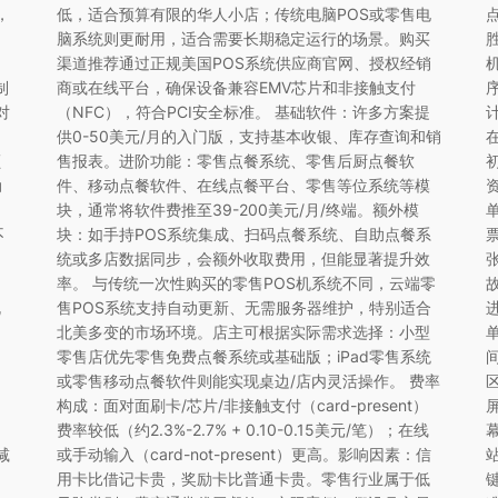
，
低，适合预算有限的华人小店；传统电脑POS或零售电
脑系统则更耐用，适合需要长期稳定运行的场景。购买
渠道推荐通过正规美国POS系统供应商官网、授权经销
制
商或在线平台，确保设备兼容EMV芯片和非接触支付
对
（NFC），符合PCI安全标准。 基础软件：许多方案提
供0-50美元/月的入门版，支持基本收银、库存查询和销
额
售报表。进阶功能：零售点餐系统、零售后厨点餐软
动
件、移动点餐软件、在线点餐平台、零售等位系统等模
块，通常将软件费推至39-200美元/月/终端。额外模
不
块：如手持POS系统集成、扫码点餐系统、自助点餐系
统或多店数据同步，会额外收取费用，但能显著提升效
率。 与传统一次性购买的零售POS机系统不同，云端零
规
售POS系统支持自动更新、无需服务器维护，特别适合
北美多变的市场环境。店主可根据实际需求选择：小型
零售店优先零售免费点餐系统或基础版；iPad零售系统
或零售移动点餐软件则能实现桌边/店内灵活操作。 费率
构成：面对面刷卡/芯片/非接触支付（card-present）
费率较低（约2.3%-2.7% + 0.10-0.15美元/笔）；在线
减
或手动输入（card-not-present）更高。影响因素：信
用卡比借记卡贵，奖励卡比普通卡贵。零售行业属于低