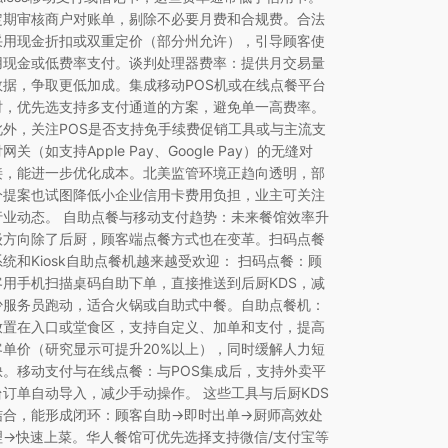
定期审核商户对账单，剔除不必要月费和合规费。合法
采用现金折扣或双重定价（部分州允许），引导顾客使
用现金或低费率支付。谈判处理器费率：提供月交易量
数据，争取更低加成。集成移动POS机或在线点餐平台
时，优先选支持多支付通道的方案，避免单一高费率。
此外，关注POS是否支持免手续费促销工具或与主流支
网关（如支持Apple Pay、Google Pay）的无缝对
接，能进一步优化成本。北美监管环境正趋向透明，部
分提案也试图降低小企业信用卡费用负担，业主可关注
行业动态。 自助点餐与移动支付趋势：未来餐馆效率升
级方向除了后厨，顾客端点餐方式也在变革。扫码点餐
系统和Kiosk自助点餐机越来越受欢迎： 扫码点餐：顾
客用手机扫描桌码自助下单，直接推送到后厨KDS，减
少服务员跑动，适合火锅或自助式中餐。自助点餐机：
放置在入口或堂食区，支持自定义、加单和支付，提高
客单价（研究显示可提升20%以上），同时缓解人力短
缺。移动支付与在线点餐：与POS集成后，支持外卖平
台订单自动导入，减少手动操作。 这些工具与后厨KDS
结合，能形成闭环：顾客自助→即时出单→厨师高效处
理→快速上菜。华人餐馆可优先选择支持微信/支付宝等