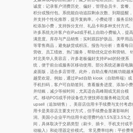
诚度：记录客户消费历史、偏好，管理会员卡、套餐、
积分或预付包。系统能自动追踪剩余次数、到期提醒，
并支持个性化推荐，提升复购率。小费处理：服务后轻
松添加小费，支持拆分支付、礼品卡和多种支付方式。
许多系统允许客户在iPad或手机上自助小费输入，提
满意度。库存与产品销售：实时跟踪护肤品、美甲用品
等零售商品，避免缺货或积压。报告与分析：查看每日
营收、员工绩效、热门服务，帮助优化定价和营销。 
对北美华人美容店，许多老板偏好支持iPad的轻便系
统，便于前台或服务区移动使用。部分系统还兼容电脑
桌面版，适合多店管理。此外，自助点餐/结账功能越
越受欢迎。例如，通过iPad自助 kiosk（自助终端）或
手机扫码，客户可自助签到、查看服务进度、添加小费
并结账，减少等候时间，尤其适合高峰期或无前台模
式。移动POS或手持设备也方便技师在服务椅边完成
upsell（追加销售）。美容店信用卡手续费与支付考虑
用卡是美容店主要支付方式，但手续费会显著影响利
润。美国小企业平均信用卡处理费约在1.5%至3.5%之
间，具体取决于交易类型（刷卡、插卡、手机支付或手
动输入）和处理器定价模式。 常见费率结构：平价费