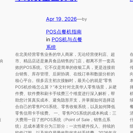
Apr 19, 2026
—
by
POS点餐机指南
in
POS机与点餐
系统
在北美经营零售业务的华人商家，无论经营便利店、超
响
市、精品店还是兼具食品销售的门店，都离不开一套高
效的POS系统。它不仅是简单的收银工具，更是连接前
台销售、库存管理、后厨协调、在线订单和数据分析的
向
核心平台。很多店主初次接触时，最关心的就是“零售
POS机价格怎么算？”本文针对北美华人零售场景，从硬
件费、软件费和刷卡手续费三个维度进行深入解析，帮
服
助您计算真实成本、避免隐形开支，并掌握如何选择适
合自己的零售POS系统、零售收银系统，以及如何降低
零售信用卡手续费。 一、零售POS系统的成本构成：三
短
大费用一目了然POS系统（Point of Sale，销售点系
什
统）总成本通常分为三部分：一次性硬件投入、持续的
软件订阅，以及按交易量收取的支付手续费。2026年北