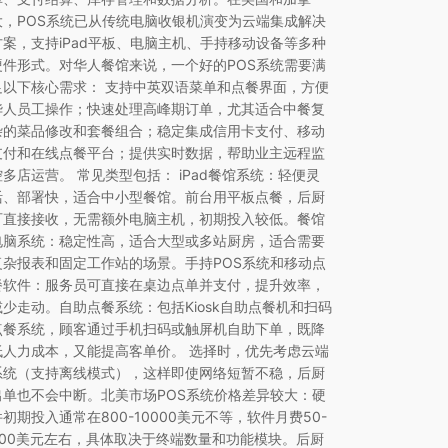
大，POS系统已从传统电脑收银机演变为云端集成解决
方案，支持iPad平板、电脑主机、手持移动设备等多种
硬件形式。对华人餐馆来说，一个好的POS系统需要满
足以下核心需求： 支持中英双语菜单和点餐界面，方便
华人员工操作；快速处理高峰期订单，尤其适合中餐复
杂的菜品修改和套餐组合；稳定集成信用卡支付、移动
支付和在线点餐平台；提供实时数据，帮助业主远程监
控多店运营。 常见类型包括： iPad餐馆系统：轻便灵
活、部署快，适合中小型餐馆。前台用平板点餐，后厨
可直接接收，无需额外电脑主机，初期投入较低。餐馆
电脑系统：稳定性高，适合大型或多站厨房，适合需要
复杂报表和固定工作站的场景。手持POS系统和移动点
餐软件：服务员可直接在桌边点单并支付，提升效率，
减少走动。自助点餐系统：包括Kiosk自助点餐机和扫码
点餐系统，顾客通过手机扫码或触屏机自助下单，既降
低人力成本，又能提高客单价。 选择时，优先考虑云端
系统（支持离线模式），这样即使网络短暂不稳，后厨
出单也不会中断。北美市场POS系统价格差异较大：硬
件初期投入通常在800-10000美元不等，软件月费50-
300美元左右，具体取决于终端数量和功能模块。后厨