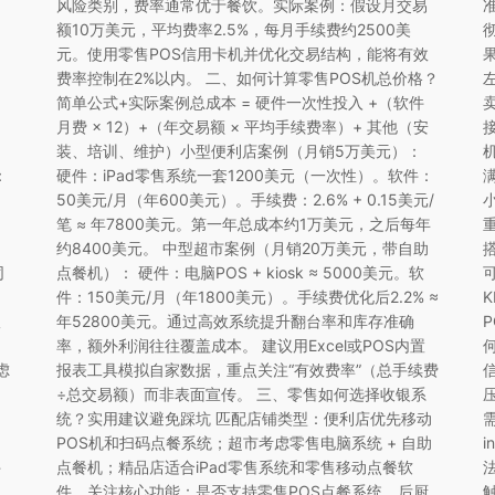
风险类别，费率通常优于餐饮。实际案例：假设月交易
额10万美元，平均费率2.5%，每月手续费约2500美
元。使用零售POS信用卡机并优化交易结构，能将有效
费率控制在2%以内。 二、如何计算零售POS机总价格？
简单公式+实际案例总成本 = 硬件一次性投入 +（软件
月费 × 12）+（年交易额 × 平均手续费率）+ 其他（安
装、培训、维护）小型便利店案例（月销5万美元）：
：
硬件：iPad零售系统一套1200美元（一次性）。软件：
50美元/月（年600美元）。手续费：2.6% + 0.15美元/
笔 ≈ 年7800美元。第一年总成本约1万美元，之后每年
约8400美元。 中型超市案例（月销20万美元，带自助
同
点餐机）： 硬件：电脑POS + kiosk ≈ 5000美元。软
件：150美元/月（年1800美元）。手续费优化后2.2% ≈
议
年52800美元。通过高效系统提升翻台率和库存准确
率，额外利润往往覆盖成本。 建议用Excel或POS内置
虑
报表工具模拟自家数据，重点关注“有效费率”（总手续费
÷总交易额）而非表面宣传。 三、零售如何选择收银系
统？实用建议避免踩坑 匹配店铺类型：便利店优先移动
POS机和扫码点餐系统；超市考虑零售电脑系统 + 自助
i
件
点餐机；精品店适合iPad零售系统和零售移动点餐软
件。关注核心功能：是否支持零售POS点餐系统、后厨