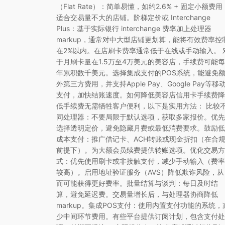
（Flat Rate）：简单易懂，如约2.6% + 固定小额费用
适合交易量不大的店铺。阶梯定价或 Interchange
Plus：基于实际银行 interchange 费率加上处理器
markup，通常对中大型店铺更划算，能将有效费率控
在2%以内。在店刷卡费率通常低于在线或手动输入。 
于月刷卡量在1.5万至4万美元的美容店，手续费可能每
年累积数千美元。选择集成支付的POS系统，能避免
外第三方费用，并支持Apple Pay、Google Pay等移
支付，加快结账速度。如何降低美容店信用卡手续费降
低手续费无需牺牲客户便利，以下是实用方法： 比较
同处理器：不要局限于默认选项，获取多家报价。优先
选择透明定价，避免隐藏月费或最低消费要求。鼓励低
成本支付：推广借记卡、ACH转账或现金折扣（在合
前提下）。为大额会员续费提供转账选项。优化交易方
式：优先使用刷卡或非接触支付，减少手动输入（费率
较高）。启用地址验证服务（AVS）降低欺诈风险，从
而可能获得更好费率。批量结算与谈判：每日及时结
算，避免延迟费。交易量增长后，与处理器协商降低
markup。集成POS支付：使用内置支付功能的系统，
少中间环节费用。有些平台提供订阅计划，包含支付处