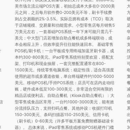
美市场主流云端POS方案，初始总成本大多在0-2000美
元之间，之后每月软件费0-200美元不等，刷卡手续费
则占交易额的2%-3.5%。实际总拥有成本（TCO）取决
于店铺规模、交易量和功能需求。小型零售店每月销售5
高
万美元左右，一套基础POS系统一年下来可能只需几千
美元；中大型门店若增加自助点餐机或多终端联动，成
本会相应上升，但效率提升往往能快速回本。 基础零售
针
POS机/刷卡机：一台平板或专用终端加蓝牙刷卡器，成
本约300-800美元。iPad零售系统特别受欢迎，搭配支
架、打印机和现金抽屉，一套完整配置通常在800-
来
1500美元。传统零售电脑系统：稳定性强，适合高强度
使用的超市或多通道收银，单台终端硬件约1000-5000
美元。移动POS机/手持POS系统：店员可在店内走动结
账，硬件成本低至100-300美元，非常适合空间有限的
精品店或便利店。自助点餐机（Kiosk自助点餐机）：大
信
型零售或食品区常用，一台约1000-3000美元，能有效
分流排队压力，支持扫码点餐。其他外设：收据打印机
150-300美元、条码扫描器150-250美元、信用卡机
（刷卡机）0-60美元（许多平板方案免费附赠基础读卡
率
器）。 总体来说，iPad零售系统或移动POS机硬件门槛