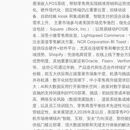
逐渐嵌入POS系统，帮助零售商实现精准营销和运营
化。硬件现代化：固定终端仍占重要位置，但移动设
备、自助结账 kiosk 和集成称重、智能支付的混合设备
需求上升。 主要市场参与者美国市场竞争激烈，领先
业包括： Square（Block, Inc.）：以简易移动POS闻
名，深受小微零售商欢迎。Lightspeed Commerce：
注全渠道零售解决方案。NCR Corporation 和 Toast
提供综合硬件+软件平台，尤其在连锁零售和餐饮交叉
域强势。Shopify：凭借电商背景，在线上线下整合方
优势明显。其他重要玩家还有Oracle、Fiserv、Verifon
等。 这些公司通过并购、产品迭代和生态合作持续扩
份额，前五大供应商占据显著市场集中度。机遇与挑战
并存机遇：数字化转型浪潮下，中小零售商升级需求巨
大；AI和大数据应用打开新增长空间；政策对数字基础
设施的支持间接利好POS部署。挑战：初始投资成本
高、网络安全风险（数据泄露隐患）、遗留系统集成难
度，以及员工培训阻力。零售商需平衡技术先进性与运
营稳定性。未来展望进入2026年及以后，美国零售PO
机市场将继续向“智能、互联、安全”方向演进。那些能
供低门槛云部署、强大数据洞察和无缝支付体验的解决