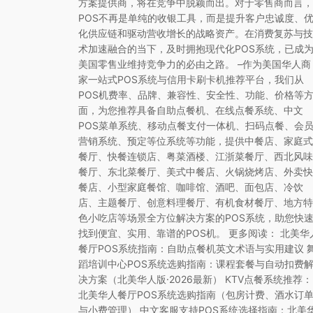
方案提供商，将在竞争中脱颖而出。对于零售商而言，
POS不再是单纯的收银工具，而是提升客户忠诚度、
化供应链和驱动营收增长的战略资产。在消费复苏与技
术加速融合的当下，及时拥抱现代化POS系统，已成
美国零售业维持竞争力的必由之路。 –作为美国华人商
家一站式POS系统与信用卡刷卡机推荐平台，我们从
POS机费率、品牌、兼容性、安全性、功能、价格等
面，为您推荐具备自助点餐机、在线点餐系统、中文
POS菜单系统、移动点餐支付一体机、扫码点餐、会
营销系统、预定等位系统等功能，提供中餐店、家庭式
餐厅、快餐连锁店、粤菜酒楼、江浙菜餐厅、西北风味
餐厅、东北菜餐厅、美式中餐店、火锅烧烤店、外卖快
餐店、小型家庭餐馆、咖啡馆、酒吧、面包店、冷饮
店、主题餐厅、创意料理餐厅、有机食材餐厅、地方特
色小吃店等场景全方位解决方案的POS系统，助您快
找到便宜、实用、靠谱的POS机。 更多阅读： 北美华
餐厅POS系统指南：自助点餐机英文术语与实用建议 
蹈培训中心POS系统选购指南：课程套餐与自动扣费
决方案（北美华人版·2026最新） KTV点餐系统推荐：
北美华人餐厅POS系统选购指南（包房计费、酒水订
与小费管理） 中文客服支持POS系统选择指南：北美