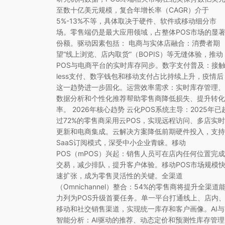
至数十亿美元规模，复合年增长率（CAGR）介于
5%-13%不等，具体取决于硬件、软件或移动细分市
场。零售端仍是最大应用领域，占整体POS市场的显
份额。驱动因素包括： 电商与实体店融合：消费者期
望“线上浏览、店内取货”（BOPIS）等无缝体验，推动
POS与电商平台的实时库存同步。数字支付普及：接
less支付、数字钱包和移动支付占比持续上升，疫情后
这一趋势进一步固化。运营效率需求：实时库存管理、
数据分析和个性化推荐帮助零售商降低损失、提升转化
率。 2026年核心趋势 云化POS系统主导：2025年已
过72%的零售商采用云POS，实现远程访问、多店实时
更新和电商集成。云解决方案降低前期硬件投入，支持
SaaS订阅模式，深受中小企业青睐。移动
POS（mPOS）兴起：销售人员可在店内任何位置完成
交易，减少排队，提升客户体验。移动POS市场规模
速扩张，成为零售灵活性的关键。全渠道
（Omnichannel）整合：54%的零售商将提升全渠道
力列为POS升级首要任务。单一平台打通线上、店内
移动和社交销售渠道，实现统一库存和客户画像。AI与
智能分析：AI驱动的推荐、动态定价和预测性库存管理