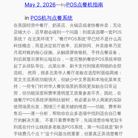
May 2, 2026
—
POS点餐机指南
by
in
POS机与点餐系统
在美国经营中餐厅、奶茶店、火锅店或者快餐外卖，无论
店铺大小，迟早都会碰到一个问题：到底该选哪一套POS
系统？ 在北美环境下，“餐厅POS系统”早已经不是什么高
科技概念，而是决定前厅效率、后厨协同、外卖接单乃至
月底对账的核心设施。从触摸屏收银机、手持点餐设备，
到后厨显示屏和云端后台，一套完整的餐饮POS系统串联
起了从排队等位、点菜出单、刷卡支付到报表明细的全部
流程。 然而，很多北美华人餐厅老板在选型时面临两难：
英文主流系统功能强大，但缺少中文界面和本地化菜单支
持；一些专门针对华人餐饮场景的系统更加贴合日常运
营，但功能深度和费率透明度又质量参差不齐。因此，在
做餐厅POS系统评测和比较时，有必要从华人商家的实际
使用场景出发，围绕三个最关键的维度——功能、费率和
售后——逐一分析，帮助你在众多选项中找到适合自己餐
厅的解决方案。 不要只看费率数字，先搞清楚你每笔划卡
到底在付什么钱很多老板选POS系统，第一句话就是“刷卡
手续费几个点？”这个问题当然重要，但要真正弄清楚餐厅