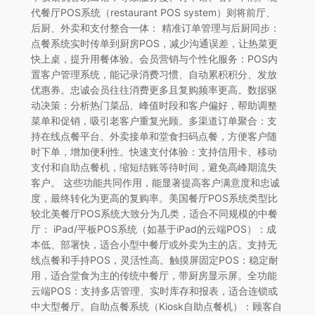
代餐厅POS系统（restaurant POS system）则将前厅、
后厨、外卖和支付整合一体： 精准订单管理与后厨同步：
点餐系统实时传单到厨房POS，减少沟通误差，让热菜更
快上桌，提升用餐体验。会员营销与个性化服务：POS内
置客户管理系统，能记录消费习惯、自动累积积分、发放
优惠券。忠诚会员往往消费更多且复购频率更高。数据驱
动决策：分析热门菜品、峰值时段和客户偏好，帮助调整
菜单和促销，吸引老客户重复光顾。多渠道订单聚合：支
持在线点餐平台、外卖接单和堂食扫码点餐，方便客户随
时下单，增加便利性。快速支付体验：支持信用卡、移动
支付和自助点餐机，缩短结账等待时间，避免高峰期流失
客户。 这些功能共同作用，能显著提高客户满意度和忠诚
度，最终转化为更高的复购率。美国餐厅POS系统类型比
较北美餐厅POS系统大致分为几类，适合不同规模的中餐
厅： iPad/平板POS系统（如基于iPad的云端POS）：成
本低、部署快，适合小型中餐厅或外卖为主的店。支持无
线点餐和手持POS，灵活性高。触摸屏固定POS：稳定耐
用，适合堂食为主的传统中餐厅，带厨房显示屏。全功能
云端POS：支持多店管理、实时库存和报表，适合连锁或
中大型餐厅。自助点餐系统（Kiosk自助点餐机）：顾客自