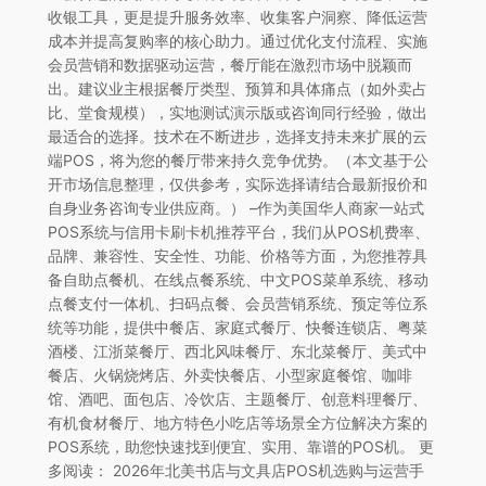
收银工具，更是提升服务效率、收集客户洞察、降低运营
成本并提高复购率的核心助力。通过优化支付流程、实施
会员营销和数据驱动运营，餐厅能在激烈市场中脱颖而
出。建议业主根据餐厅类型、预算和具体痛点（如外卖占
比、堂食规模），实地测试演示版或咨询同行经验，做出
最适合的选择。技术在不断进步，选择支持未来扩展的云
端POS，将为您的餐厅带来持久竞争优势。（本文基于公
开市场信息整理，仅供参考，实际选择请结合最新报价和
自身业务咨询专业供应商。） –作为美国华人商家一站式
POS系统与信用卡刷卡机推荐平台，我们从POS机费率、
品牌、兼容性、安全性、功能、价格等方面，为您推荐具
备自助点餐机、在线点餐系统、中文POS菜单系统、移动
点餐支付一体机、扫码点餐、会员营销系统、预定等位系
统等功能，提供中餐店、家庭式餐厅、快餐连锁店、粤菜
酒楼、江浙菜餐厅、西北风味餐厅、东北菜餐厅、美式中
餐店、火锅烧烤店、外卖快餐店、小型家庭餐馆、咖啡
馆、酒吧、面包店、冷饮店、主题餐厅、创意料理餐厅、
有机食材餐厅、地方特色小吃店等场景全方位解决方案的
POS系统，助您快速找到便宜、实用、靠谱的POS机。 更
多阅读： 2026年北美书店与文具店POS机选购与运营手