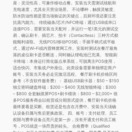
座：灵活性高，可兼作移动点餐。安装当天需测试续航和
充电速度，尤其全天营业场景。 不论哪种，触摸灵敏度、
防水防油性都是需当场验证的关键点，后厨环境还要注意
抗蒸汽能力。 传统磁条/芯片/NFC终端：通过USB或串口
连接POS，需要安装当天配对，并运行一笔1美元的测试交
易，确认刷卡、插芯片、拍卡（Contactless）三种方式都
能顺利读取。 无线POS/移动POS机：手握手柄式或平板
式，通过Wi-Fi或内置蜂窝网工作。安装时测试在餐厅最角
落的桌位刷卡是否断连，同时确认锂电池已充满。 智能刷
卡终端：本身运行简化版点单系统，可脱离主POS使用，
适合快闪、市集或户外座位。此类设备需要单独绑定商户
账号，安装当天务必走完激活流程。 餐厅刷卡机价格区间
参考（不含软件服务费）： 基础USB刷卡器：$50 – $150
独立密码键盘终端：$200 – $400 无线智能终端：$300
– $800 全套触摸屏POS+刷卡模块：$800 – $2,000+ 很
多POS服务商会以租赁或分期形式提供，餐厅刷卡机价格
最终要看是买断、租赁还是包含在月费中。安装当天须确
认设备归属与售后更换政策。 四、账号：支付处理、员工
权限与费率设备点亮只是第一步，没有开通支付和员工账
号，POS就是一块昂贵的砖头。 合格费率（Qualified