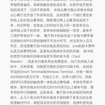
率都明显偏高，高峰期极容易造成压单。在新开或升级系
统的语境下，已经不再推荐。 在线点餐与预点单整合很多
点心餐厅也开放了外卖和自提。这就需要一个能打通堂食
和线上的在线点餐系统。顾客通过网上点餐系统提前下
单，到店即取，堂食桌上扫码也可进入同一套菜单后台。
这样线上线下的库存、菜单和价格都能统一管理，避免手
工维护带来的不一致。 餐厅刷卡机如何选？价格与费率避
坑指南任何POS系统都绕不开支付环节。对北美华人店主
而言，弄清楚餐厅刷卡机价格及类型对比、pos机刷卡费率
以及总体费用结构，是避免后期成本失控的关键。 刷卡机
的类型与价格区间移动场景常用的读卡器（Card
Reader），很多支付服务商会免费提供，但只支持插入或
拍卡，没有屏幕。功能更完整的无线POS刷卡机，也就是
常说的Smart Terminal或Wireless Terminal，价格一般在
200到800美元不等，可独立工作，自带小票打印。而集
成到POS系统的触摸屏一体机或点餐电脑，本身自带刷卡
模块，硬件价格从600美元到1500美元以上都有可能，通
常和软件订阅捆绑。总的来说，餐厅刷卡机价格区间跨度
很大，从几十美元的手机外接读卡器到两千多美元的全套
双屏触控POS，都是真实存在的市场报价。选择时更应该