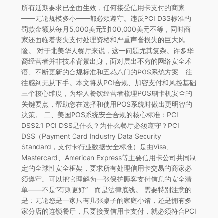
所有延期要求已全面生效，任何接受信用卡支付的商家
——无论规模多小——都必须遵守。违反PCI DSS标准的
罚款金额从每月5,000美元到100,000美元不等，同时商
家还面临着丧失支付处理资格和严重声誉损失的巨大风
险。 对于北美华人餐厅来说，这一问题尤其复杂。许多华
裔经营者并非技术背景出身，面对层出不穷的网络安全术
语、不断更新的合规标准和五花八门的POS系统方案，往
往感到无从下手。本文将从PCI合规、加密支付和风控基础
三个核心维度，为华人餐饮经营者梳理POS刷卡机安全的
关键要点，帮助您在选择和使用POS系统时做出更明智的
决策。 二、美国POS系统安全合规的核心标准：PCI
DSS2.1 PCI DSS是什么？为什么餐厅必须遵守？PCI
DSS（Payment Card Industry Data Security
Standard，支付卡行业数据安全标准）是由Visa、
Mastercard、American Express等主要信用卡公司共同制
定的全球性安全框架，要求所有处理信用卡交易的商家必
须遵守。可以把它理解为一张保护顾客支付信息的安全清
单——不是“有则更好”，而是法律底线。 需要特别注意的
是：无论您是一家只有几张桌子的家庭小馆，还是拥有多
家分店的连锁餐厅，只要接受信用卡支付，就必须符合PCI