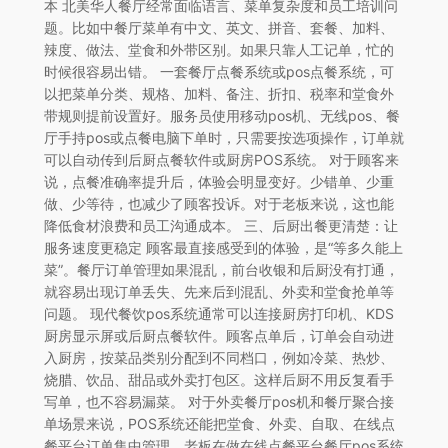
本 北美华人餐厅经常面临语言、菜单复杂度和员工培训问
题。比如中餐厅菜单有中文、英文、拼音、套餐、加料、
辣度、做法、堂食和外带区别。如果只靠人工记单，忙的
时候很容易出错。 一套餐厅点餐系统或pos点餐系统，可
以把菜单分类、规格、加料、备注、折扣、税率和堂食外
带规则提前设置好。服务员使用移动pos机、无线pos、餐
厅手持pos或点餐电脑下单时，只需要按选项操作，订单就
可以自动传到后厨点餐软件或厨房POS系统。 对于顾客来
说，点餐准确率提升后，体验会明显变好。少错单、少重
做、少等待，也减少了顾客投诉。对于老板来说，这也能
降低食材浪费和员工沟通成本。 三、后厨出餐更清楚：让
服务速度更稳定 顾客最直接感受到的体验，是“等多久能上
菜”。餐厅订单管理如果混乱，前台收银和后厨没有打通，
就容易出现订单丢失、先来后到混乱、外卖和堂食抢单等
问题。 现代餐饮pos系统通常可以连接厨房打印机、KDS
厨房显示屏或后厨点餐软件。顾客点单后，订单会自动进
入厨房，按菜品类别分配到不同档口，例如冷菜、热炒、
烧腊、饮品、甜品或外卖打包区。这样后厨不用反复看手
写单，也不容易漏菜。 对于外卖餐厅pos机和餐厅聚合接
单场景来说，POS系统还能把堂食、外卖、自取、在线点
餐平台订单集中管理。老板在做在线点餐平台餐厅pos系统