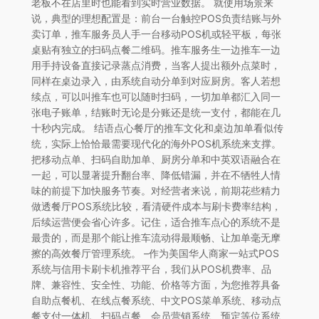
老板不在店里时也能看到实时营业数据。 就使用场景来
说，典型的理想配置是：前台一台触控POS负责结账与外
卖订单，推车服务员人手一台移动POS机或轻平板，每张
桌贴有独立的扫码点餐二维码。推车服务生一边推车一边
用手持设备直接记录蒸点消费，当客人提出额外点菜时，
同样在桌边录入，由系统自动分单到对应厨房。客人若想
续点，可以叫推车也可以随时扫码，一切加单都汇入同一
张电子账单，结账时无论是分账还是统一支付，都能在几
十秒内完成。 结语点心餐厅的推车文化和桌边加单看似传
统，实际上恰恰最需要现代化的海外POS机系统来支撑。
把移动点单、扫码自助加单、厨房分单和中英双语融合在
一起，可以显著提升翻台率、降低错漏，并在不牺牲人情
味的前提下加快服务节奏。对经营者来说，前期花些精力
做透餐厅POS系统比较，看清硬件成本与刷卡费率结构，
后续运营便会省心许多。记住，适合推车点心的系统不是
最贵的，而是那个能让推车流动得最顺畅、让加单毫无摩
擦的高效餐厅管理系统。 –作为美国华人商家一站式POS
系统与信用卡刷卡机推荐平台，我们从POS机费率、品
牌、兼容性、安全性、功能、价格等方面，为您推荐具备
自助点餐机、在线点餐系统、中文POS菜单系统、移动点
餐支付一体机、扫码点餐、会员营销系统、预定等位系统