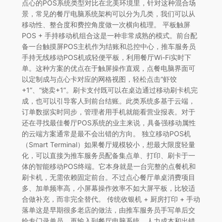
点心的POS系统类型对比在北美环境里，针对这种混合场
景，常见的餐厅电脑系统架构可以分为几类，我们可以从
移动性、整合度和费控角度做一次横向梳理。 平板触屏
POS + 手持移动机组合这是一种非常成熟的模式。前台配
备一台触摸屏POS主机作为结账和总控中心，推车服务员
手持无线移动POS机或轻便平板，利用餐厅Wi-Fi实时下
单。这种方案的优点在于触屏操作直观，点餐电脑界面可
以定制成与点心卡对应的网格视图，轻松点击“虾饺
+1”、“烧卖+1”。刷卡支付既可以在桌边通过移动刷卡机完
成，也可以引导客人到前台结账。此类系统多基于云端，
订单数据实时同步，管理者用手机就能看营业报表。对于
还在寻找最佳餐厅POS系统的业主来说，具备强移动属性
的云端方案通常是最不会出错的方向。 独立移动POS机
（Smart Terminal）如果餐厅规模较小，想最大限度轻量
化，可以直接为推车服务员配备集点单、打印、刷卡于一
体的智能移动POS终端。它本身就是一台完整的点餐机和
刷卡机，无需依赖固定前台。不过点心餐厅单桌消费项目
多、加单频率高，小屏幕操作效率不如大屏平板，比较适
合做补充，而非完全替代。 传统收银机 + 厨房打印 + 手动
落单这是早期很多老店的做法，由推车服务员手写单后交
给专门录单员，再输入到餐厅电脑系统。人力成本和出错