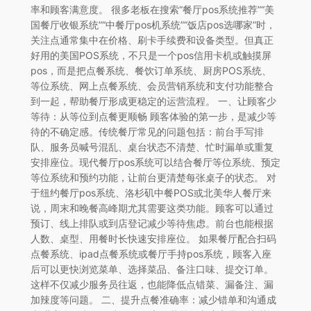
率和顾客满意度。 很多老板在搜索“餐厅pos系统推荐”“美
国餐厅收银系统”“中餐厅pos机系统”“饭店pos选哪家”时，
关注点通常集中在价格、刷卡手续费和设备类型。但真正
好用的美国POS系统，不只是一个pos信用卡机或触摸屏
pos，而是把点餐系统、餐饮订单系统、厨房POS系统、
等位系统、网上点餐系统、会员营销系统和支付功能整合
到一起，帮助餐厅形成更稳定的运营流程。 一、让顾客少
等待：从等位到点餐更顺畅 顾客体验的第一步，是减少等
待的不确定感。传统餐厅常见的问题包括：前台手写排
队、服务员喊号混乱、桌台状态不清楚、忙时漏单或重复
安排座位。现代餐厅pos系统可以结合餐厅等位系统、预定
等位系统和预约功能，让前台更清楚每张桌子的状态。 对
于纽约餐厅pos系统、洛杉矶中餐POS或北美华人餐厅来
说，周末和晚餐高峰期尤其需要这类功能。顾客可以通过
预订、线上排队或到店登记减少等待焦虑。前台也能根据
人数、桌型、用餐时长快速安排座位。 如果餐厅配合扫码
点餐系统、ipad点餐系统或餐厅手持pos系统，顾客入座
后可以更快浏览菜单、选择菜品、备注口味、提交订单。
这样不仅减少服务员往返，也能降低点错菜、漏备注、漏
加辣度等问题。 二、提升点餐准确率：减少错单和沟通成