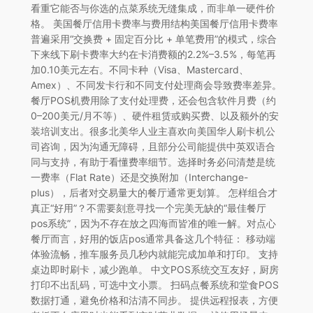
看重它能否与你选的点菜系统无缝集成，而非单一硬件价
格。 美国餐厅信用卡费率与费用结构美国餐厅信用卡费率
普遍采用“交换费 + 固定百分比 + 单笔费用”的模式，综合
下来线下刷卡费率大约在卡消费额的2.2%–3.5%，每笔再
加0.10美元左右。不同卡种（Visa、Mastercard、
Amex）、不同发卡行和不同支付处理商会导致费率差异。
餐厅POS机费用除了支付处理费，还会包含软件月费（约
0–200美元/月不等）、硬件租赁或购买费、以及额外的安
装培训支出。很多北美华人业主喜欢向美国华人刷卡机公
司咨询，因为沟通无障碍，且部分公司能提供中英双语合
同与支持，有助于看懂费率细节。选择时务必问清楚是统
一费率（Flat Rate）还是交换附加（Interchange-
plus），后者对交易量大的餐厅通常更划算。 怎样组合才
真正“好用”？不需要刻意寻找一个完美无缺的“最佳餐厅
pos系统”，因为不存在放之四海而皆准的唯一解。对点心
餐厅而言，好用的饭店pos通常具备这几个特征： 移动端
体验流畅，推车服务员几秒内就能完成加单和打印。 支持
桌边即时刷卡，减少跑单。 中文POS系统交互友好，厨房
打印不出乱码，可选中文小票。 扫码点餐系统和堂食POS
数据打通，避免价格和沽清不同步。 提供远程报表，方便