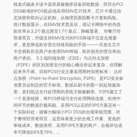
线老式磁条卡读卡器容易被侧录设备窃取数据，而符合PCI
DSS标准的POS机必须采用EMV芯片技术。芯片卡通过动
态加密和双向认证机制，从物理层面阻断卡片复制风险。
统计数据显示，在EMV技术普及后，借记卡网络中的伪造
欺诈率从3.2个基点降至1.7个基点，降幅显著。 对餐厅经
营者而言，升级支持EMV支付的POS终端不仅是合规要
求，更是降低欺诈责任转移风险的手段——一旦发生芯片
卡交易欺诈且商户未使用EMV终端，欺诈损失的责任将由
商户承担。 3.2 端到端加密（E2EE）与点对点加密
（P2PE）的区别加密支付的核心概念听起来复杂，但理解
起来并不难。目前POS行业主要采用两种加密标准： 点对
点加密（Point-to-Point Encryption, P2PE） 是PCI安全标
准委员会制定的官方标准。数据从刷卡的那一刻起就被加
密，直到抵达支付处理商的系统才能被解密。P2PE建立了
一个直接链路，将POS终端与支付处理网络连接，杜绝中
间环节的数据拦截风险。采用PCI认证的P2PE方案还有一
个实际好处：能够大幅缩小PCI DSS的合规审核范围，对
于餐馆经营者而言，这意味着更少的合规工作量、更低的
审核成本。数据表明，采用P2PE方案的商户，合规评估成
本可降低69%至79%。…