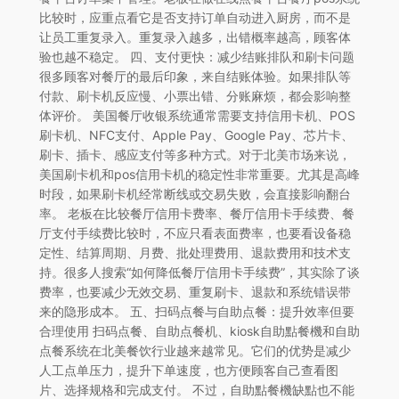
比较时，应重点看它是否支持订单自动进入厨房，而不是
让员工重复录入。重复录入越多，出错概率越高，顾客体
验也越不稳定。 四、支付更快：减少结账排队和刷卡问题
很多顾客对餐厅的最后印象，来自结账体验。如果排队等
付款、刷卡机反应慢、小票出错、分账麻烦，都会影响整
体评价。 美国餐厅收银系统通常需要支持信用卡机、POS
刷卡机、NFC支付、Apple Pay、Google Pay、芯片卡、
刷卡、插卡、感应支付等多种方式。对于北美市场来说，
美国刷卡机和pos信用卡机的稳定性非常重要。尤其是高峰
时段，如果刷卡机经常断线或交易失败，会直接影响翻台
率。 老板在比较餐厅信用卡费率、餐厅信用卡手续费、餐
厅支付手续费比较时，不应只看表面费率，也要看设备稳
定性、结算周期、月费、批处理费用、退款费用和技术支
持。很多人搜索“如何降低餐厅信用卡手续费”，其实除了谈
费率，也要减少无效交易、重复刷卡、退款和系统错误带
来的隐形成本。 五、扫码点餐与自助点餐：提升效率但要
合理使用 扫码点餐、自助点餐机、kiosk自助點餐機和自助
点餐系统在北美餐饮行业越来越常见。它们的优势是减少
人工点单压力，提升下单速度，也方便顾客自己查看图
片、选择规格和完成支付。 不过，自助點餐機缺點也不能