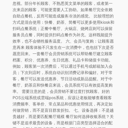
忽视。部分年长顾客、不熟悉英文菜单的顾客，或者第一
次来店的顾客，可能更需要人工协助。如果餐厅完全依赖
自助点餐机，反而可能造成服务冷淡的感觉。 比较理想的
方式是混合使用：快餐、奶茶、简餐可以更多使用kiosk和
扫码点餐系统；正餐中餐厅、火锅店、烧烤店则可以保留
服务员点餐，同时提供扫码点餐作为补充。这样既能提升
效率，也不会牺牲服务温度。 六、会员与复购：让顾客愿
意再来 顾客体验不只发生在一次消费中，也包括下次是否
愿意回来。一套餐厅会员营销系统可以帮助餐厅建立顾客
档案、积分、优惠券、生日优惠、礼品卡和储值卡功能。
例如，顾客第一次消费后，可以通过手机号或邮箱加入会
员；下次到店时，系统自动识别消费记录和偏好。对于常
客，餐厅可以发送优惠券、节日活动或新品提醒。对于中
餐厅、奶茶店和快餐店来说，会员系统可以有效提高复购
率。 需要注意的是，会员营销不要过度打扰顾客。好的
POS云端系统或雲端pos系統，应该让老板能够查看顾客
消费频率、客单价、常点菜品和优惠使用情况，再决定如
何做营销，而不是盲目群发折扣。 七、设备选择：不是越
贵越好，而是要匹配餐厅规模 餐厅如何选择收银系统？关
键不是追求最贵的设备，而是根据门店类型选择适合的配