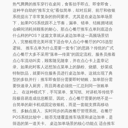
热气腾腾的推车穿行在桌间，食客抬手即点、即拿即食，
这种半自助的“推车文化”看似简单，却对后厨、前厅和收银
系统提出了非常复杂的协同要求。尤其是在桌边加单场景
下，如果POS系统跟不上节奏，漏单、错单、结账拥堵就
会瞬间消耗掉顾客的耐心。那点心餐厅推车点单到底适合
什么样的POS？这篇文章就从桌边加单这一高频场景切
入，完整梳理北美环境下适合华人点心中餐厅的POS选型
逻辑。 推车点单为什么需要一套专门的思路？传统的广式
点心餐厅大多不采用“落单—传菜”的固定流程。服务员推着
点心车流动叫卖，顾客随见随拿，并在点心卡上盖章记
录。如果此时客人还想加点菜单上的肠粉、烧腊、炒菜或
特制饮品，就要叫住服务员进行桌边加单。这就出现了典
型的多轨并行：推车即食部分需要即时销账，加单部分需
要快速录入厨房，而且两者必须统一汇总到同一张账单
上。 在这种模式下，手写菜单、复写纸、对讲机等传统手
段极容易造成信息断层。因此，点心餐厅需要的绝不是一
台简单的刷卡机或固定收银机，而是一套能支撑高移动
性、多触点接入、实时同步的高效餐厅管理系统。在餐厅
POS系统比较中，能否无缝覆盖推车场景和桌边加单，是
筛选的第一道关卡。 桌边加单场景的核心功能点 适合推车