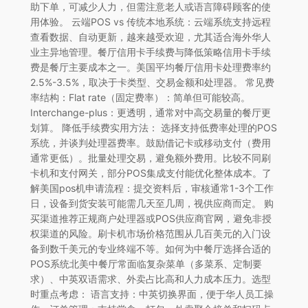
助下单，可减少人力，但需注意老人或语言障碍顾客的使
用体验。 云端POS vs 传统本地系统：云端系统支持远程
查看数据、自动更新，越来越受欢迎，尤其适合海外华人
业主异地管理。餐厅信用卡手续费与降低策略信用卡手续
费是餐厅主要成本之一。美国平均餐厅信用卡处理费率约
2.5%-3.5%，取决于卡类型、交易金额和处理器。 常见费
率结构：Flat rate（固定费率）：简单但可能较高。
Interchange-plus：更透明，通常对中高交易量的餐厅更
划算。 降低手续费实用方法： 选择支持低费率处理的POS
系统，并谈判处理器费率。鼓励借记卡或移动支付（费用
通常更低）。批量处理交易，避免额外费用。比较不同刷
卡机和支付网关，部分POS集成支付能优化整体成本。了
解美国pos机申请流程：提交资料后，审核通常1-3个工作
日，设备到货安装可能需几天至几周，视供应商而定。 购
买渠道推荐正规商户处理器或POS供应商官网，避免非授
权渠道的风险。刷卡机市场价格范围从几百美元的入门设
备到数千美元的专业终端不等。如何为中餐厅选择合适的
POS系统北美中餐厅常面临复杂菜单（多菜系、定制要
求）、中英双语需求、外卖占比高和人力成本压力。选型
时重点考虑： 语言支持：中英切换界面，便于华人员工操