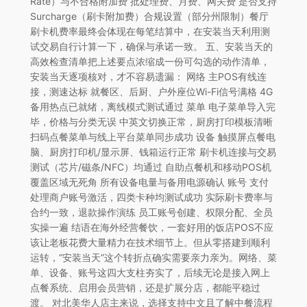
Rate）与不合格附加费 批处理费、月费、网关费 是否支持
Surcharge（刷卡附加费）合规设置（部分州限制）餐厅
刷卡机费率最终会体现在每笔结算中，在安装当天利用测
试交易自行计算一下，确保与承诺一致。 五、安装当天的
高效检查清单把上述要点浓缩成一份可勾选的动作清单，
安装当天逐项核对，才不容易遗漏： 网络 主POS有线连
接，测速达标 就餐区、后厨、户外座位Wi-Fi信号满格 4G
备用热点已就绪，离线模式测试通过 菜单 电子菜单导入完
毕，价格与分类无误 中英文切换正常，厨房打印模板清晰
扫码点餐菜单与线上平台菜单同步成功 设备 触摸屏点餐电
脑、厨房打印机/显示屏、钱箱运行正常 刷卡机连接与交易
测试（芯片/磁条/NFC）均通过 自助点餐机和移动POS机
覆盖区域无死角 所有设备电量与备用电源确认 账号 支付
处理商户账号激活，四类卡种均测试成功 实际刷卡费率与
合约一致，退款操作演练 员工账号创建、权限分配、全员
实操一遍 结语在海外经营餐饮，一套好用的饭店POS不应
该让老板花费大量精力在技术细节上。但从零搭建到顺利
运转，“安装当天”这个转折点确实需要亲力亲为。网络、菜
单、设备、账号这四大支柱夯实了，后续无论是接入网上
点餐系统、启用会员营销，还是扩展分店，都能平稳过
渡。 对北美华人店主来说，选择支持中文且了解中餐流程