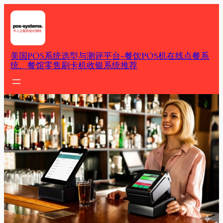
Skip
to
content
美国POS系统选型与测评平台-餐饮POS机在线点餐系
统、餐馆零售刷卡机收银系统推荐