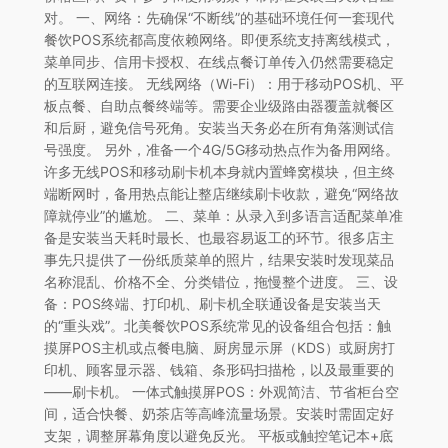
对。 一、网络：先确保“不断线”的基础环境任何一套现代
餐饮POS系统都高度依赖网络。即便系统支持离线模式，
菜单同步、信用卡授权、在线点餐订单传入仍然需要稳定
的互联网连接。 无线网络（Wi-Fi）：用于移动POS机、平
板点餐、自助点餐终端等。需要企业级路由器覆盖就餐区
和后厨，避免信号死角。安装当天务必在所有角落测试信
号强度。 另外，准备一个4G/5G移动热点作为备用网络。
许多无线POS和移动刷卡机本身就内置蜂窝模块，但主终
端断网时，备用热点能让整店继续刷卡收款，避免“网络故
障就停业”的尴尬。 二、菜单：从录入到多语言适配菜单准
备是安装当天耗时最长、也最容易返工的环节。很多店主
事先只提供了一份纸质菜单的照片，结果安装时发现菜品
名称混乱、价格不全、分类错位，拖慢整个进度。 三、设
备：POS终端、打印机、刷卡机全联通设备是安装当天
的“重头戏”。北美餐饮POS系统常见的设备组合包括：触
摸屏POS主机或点餐电脑、厨房显示屏（KDS）或厨房打
印机、顾客显示器、钱箱、条形码扫描枪，以及最重要的
——刷卡机。 一体式触摸屏POS：外观简洁、节省柜台空
间，适合快餐、奶茶店等高峰流量场景。安装时需固定好
支架，调整屏幕角度以避免反光。 平板或触控笔记本+底