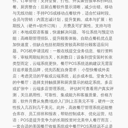
作。订单管理：支持堂食、打包、外卖聚合接单和扫码点
餐。厨房整合：后厨点餐软件显示清晰，减少出错。移动
与无线功能：手持POS或移动点餐软件，适合忙碌时段。
会员与营销：内置忠诚计划，提升复购。成本与扩展：初
期投入（硬件+软件订阅）、月费及可扩展性。支持与培
训：本地或双语客服，快速解决问题。 等位系统与预定功
能：高峰期管理排队，提升顾客体验。自助点餐机优点是
加快速度，但缺点包括初期投资较高和部分顾客适应问
题。POS机申请流程：一般在线提交业务信息、银行资料
等，审核周期短则当天，长则数日；设备到货安装时长依
类型而定，云端系统更快。餐厅POS系统选购建议无需盲
目追求最贵品牌，优先匹配自身需求： 小型快餐或外卖
店：考虑灵活的平板或云端系统，起步成本低。堂食为主
的中餐厅：选择支持触摸屏和厨房显示的稳定系统。多店
或扩张中：云端多店管理系统。 评估时可查看用户真实评
测，关注易用性、可靠性、集成能力和客服质量。价格方
面，软件月费从免费/低价入门到上百美元不等，硬件一次
性投入几百到几千美元。此外，高效餐厅管理系统还能整
合库存、员工排班和报表，帮助控制成本、优化运营。结
语：POS是提升竞争力的长期投资对北美华人餐厅而言，
一套合适的美国餐厅收银系统或中餐厅POS系统远不止是