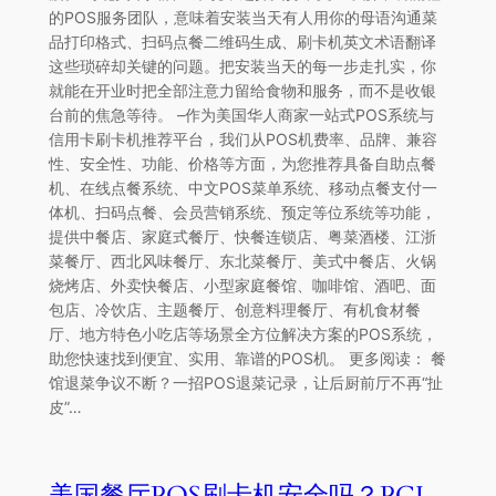
的POS服务团队，意味着安装当天有人用你的母语沟通菜
品打印格式、扫码点餐二维码生成、刷卡机英文术语翻译
这些琐碎却关键的问题。把安装当天的每一步走扎实，你
就能在开业时把全部注意力留给食物和服务，而不是收银
台前的焦急等待。 –作为美国华人商家一站式POS系统与
信用卡刷卡机推荐平台，我们从POS机费率、品牌、兼容
性、安全性、功能、价格等方面，为您推荐具备自助点餐
机、在线点餐系统、中文POS菜单系统、移动点餐支付一
体机、扫码点餐、会员营销系统、预定等位系统等功能，
提供中餐店、家庭式餐厅、快餐连锁店、粤菜酒楼、江浙
菜餐厅、西北风味餐厅、东北菜餐厅、美式中餐店、火锅
烧烤店、外卖快餐店、小型家庭餐馆、咖啡馆、酒吧、面
包店、冷饮店、主题餐厅、创意料理餐厅、有机食材餐
厅、地方特色小吃店等场景全方位解决方案的POS系统，
助您快速找到便宜、实用、靠谱的POS机。 更多阅读： 餐
馆退菜争议不断？一招POS退菜记录，让后厨前厅不再“扯
皮”…
美国餐厅POS刷卡机安全吗？PCI