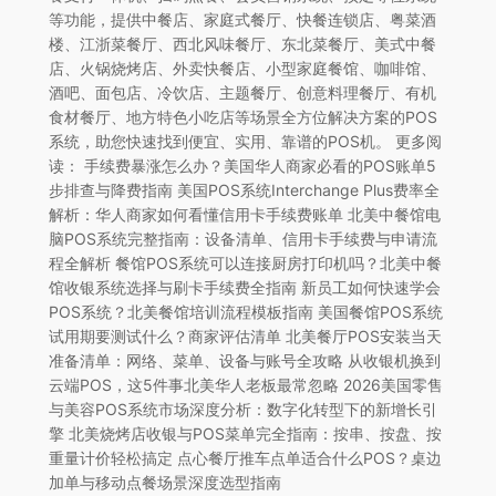
等功能，提供中餐店、家庭式餐厅、快餐连锁店、粤菜酒
楼、江浙菜餐厅、西北风味餐厅、东北菜餐厅、美式中餐
店、火锅烧烤店、外卖快餐店、小型家庭餐馆、咖啡馆、
酒吧、面包店、冷饮店、主题餐厅、创意料理餐厅、有机
食材餐厅、地方特色小吃店等场景全方位解决方案的POS
系统，助您快速找到便宜、实用、靠谱的POS机。 更多阅
读： 手续费暴涨怎么办？美国华人商家必看的POS账单5
步排查与降费指南 美国POS系统Interchange Plus费率全
解析：华人商家如何看懂信用卡手续费账单 北美中餐馆电
脑POS系统完整指南：设备清单、信用卡手续费与申请流
程全解析 餐馆POS系统可以连接厨房打印机吗？北美中餐
馆收银系统选择与刷卡手续费全指南 新员工如何快速学会
POS系统？北美餐馆培训流程模板指南 美国餐馆POS系统
试用期要测试什么？商家评估清单 北美餐厅POS安装当天
准备清单：网络、菜单、设备与账号全攻略 从收银机换到
云端POS，这5件事北美华人老板最常忽略 2026美国零售
与美容POS系统市场深度分析：数字化转型下的新增长引
擎 北美烧烤店收银与POS菜单完全指南：按串、按盘、按
重量计价轻松搞定 点心餐厅推车点单适合什么POS？桌边
加单与移动点餐场景深度选型指南