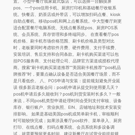
置。 小型中餐厅或家庭式饭店，可以选择一台触摸屏
pos、一个pos信用卡机、厨房打印机和基础餐厅收银系
统。快餐店、奶茶店或外带店，可以增加扫码点餐、kiosk
自助点餐机、移动pos机和网上点餐系统。中大型餐厅则更
适合配置餐厅电脑系统、无线点餐系统pos、厨房POS系
统、会员系统、库存管理和多终端同步。 在查看餐厅pos
机价格、刷卡机市场价格范围、刷卡机价格及类型对比
时，老板要同时考虑软件月费、硬件费用、支付手续费、
安装培训、售后支持和合同条款。刷卡机购买渠道可以包
括POS服务商、支付处理公司、品牌官方渠道或授权代理
商。搜索“刷卡机购买渠道推荐”“美国刷卡机推荐”“pos机品
牌推荐”时，要重点确认设备是否适合美国餐厅场景，而不
是只看低价。 八、POS申请与安装：提前规划避免开业延
误 很多新店老板会问：pos机申请从提交到使用要几天？
pos机申请后多久能收到？pos机到货安装时长多久？一般
来说，不同pos机类型申请处理时间会受到支付审核、设备
库存、银行账户、营业执照、EIN、店铺地址和技术安装安
排影响。 如果是基础美国pos机或简单刷卡机，审核顺利
时可能较快完成；如果涉及餐厅pos软件、菜单录入、厨房
打印、在线点餐、扫码点餐系统、会员系统和多设备调
试，就需要预留更多时间。建议新餐厅在试营业前提前规