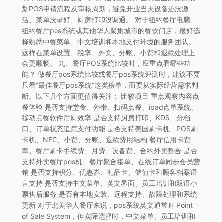
划POS申请流程及审核周期，避免开业当天设备还没激
活、菜单没录好、厨房打印没调通。 对于纽约餐厅电脑、
纽约餐厅pos系统或其他华人聚集城市的餐饮门店，最好选
择熟悉中餐菜单、中文培训和本地支付环境的服务团队。
这样在菜单设置、税率、外卖、分账、小费和退款处理上
会更顺畅。 九、餐厅POS系统比较时，应重点看哪些功
能？ 做餐厅pos系统比较或餐厅pos系统评测时，建议不要
只看“最佳餐厅pos系统”这类榜单，而要从实际经营需求判
断。以下几个方面更值得关注： 比较项目 重点观察内容点
餐体验 是否支持堂食、外带、扫码点餐、ipad点单系统、
移动点餐软件后厨效率 是否支持厨房打印、KDS、分档
口、订单状态追踪支付功能 是否支持美国刷卡机、POS刷
卡机、NFC、小费、分账、退款费用结构 餐厅信用卡费
率、餐厅刷卡手续费、月费、设备费、合约外卖整合 是否
支持外卖餐厅pos机、餐厅聚合接单、在线订单同步会员营
销 是否支持积分、优惠券、礼品卡、储值卡和顾客档案语
言支持 是否支持中文菜单、英文界面、员工培训和双语小
票售后服务 是否有本地安装、远程支持、故障处理和系统
更新 对于北美华人餐厅来说，pos系統英文通常叫 Point
of Sale System，但实际选择时，中文菜单、员工培训和