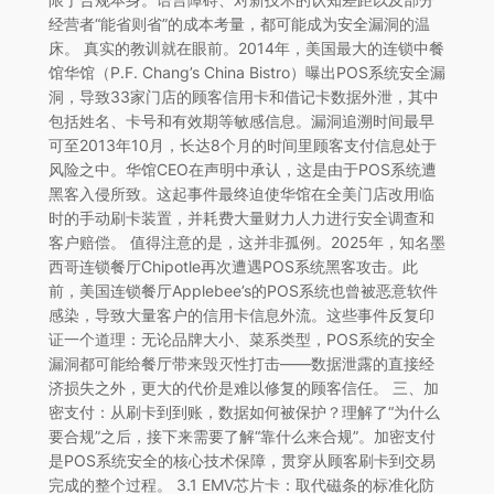
经营者“能省则省”的成本考量，都可能成为安全漏洞的温
床。 真实的教训就在眼前。2014年，美国最大的连锁中餐
馆华馆（P.F. Chang’s China Bistro）曝出POS系统安全漏
洞，导致33家门店的顾客信用卡和借记卡数据外泄，其中
包括姓名、卡号和有效期等敏感信息。漏洞追溯时间最早
可至2013年10月，长达8个月的时间里顾客支付信息处于
风险之中。华馆CEO在声明中承认，这是由于POS系统遭
黑客入侵所致。这起事件最终迫使华馆在全美门店改用临
时的手动刷卡装置，并耗费大量财力人力进行安全调查和
客户赔偿。 值得注意的是，这并非孤例。2025年，知名墨
西哥连锁餐厅Chipotle再次遭遇POS系统黑客攻击。此
前，美国连锁餐厅Applebee’s的POS系统也曾被恶意软件
感染，导致大量客户的信用卡信息外流。这些事件反复印
证一个道理：无论品牌大小、菜系类型，POS系统的安全
漏洞都可能给餐厅带来毁灭性打击——数据泄露的直接经
济损失之外，更大的代价是难以修复的顾客信任。 三、加
密支付：从刷卡到到账，数据如何被保护？理解了“为什么
要合规”之后，接下来需要了解“靠什么来合规”。加密支付
是POS系统安全的核心技术保障，贯穿从顾客刷卡到交易
完成的整个过程。 3.1 EMV芯片卡：取代磁条的标准化防