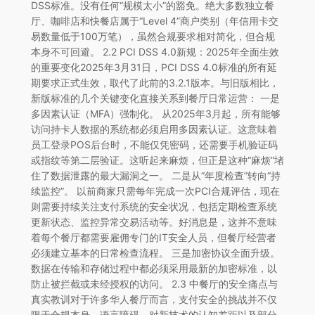
DSS标准。没有任何“规模太小”的豁免。绝大多数独立餐
厅、咖啡店和快餐店属于“Level 4”商户类别（年信用卡交
易数量低于100万笔），虽然合规要求相对简化，但合规
本身不可回避。 2.2 PCI DSS 4.0新规：2025年全面生效
的重要变化2025年3月31日，PCI DSS 4.0标准的所有延
期要求正式生效，取代了此前的3.2.1版本。与旧版相比，
新版标准的几个关键变化直接关系到餐厅日常运营： 一是
多因素认证（MFA）强制化。 从2025年3月起，所有能够
访问持卡人数据的系统都必须启用多因素认证。这意味着
员工登录POS后台时，不能仅凭密码，还需要手机验证码
或指纹等第二层验证。这听起来麻烦，但正是这种“麻烦”堵
住了数据泄露的最大漏洞之一。 二是从“年度检查”转向“持
续监控”。 以前商家只需每年完成一次PCI合规评估，现在
则需要持续关注支付系统的安全状况，包括定期检查系统
更新状态、监控异常交易活动等。好消息是，这并不意味
着每个餐厅都需要雇佣专门的IT安全人员，但餐厅经营者
必须建立基本的日常检查流程。 三是加密协议全面升级。
数据在传输和存储过程中都必须采用最新的加密标准，以
防止被拦截或未经授权的访问。 2.3 中餐厅的安全痛点与
真实教训对于许多华人餐厅而言，支付安全的挑战并不仅
限于合规本身。语言障碍、对新技术的认知差距以及部分