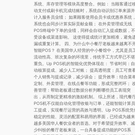
系统、库存管理等模块高度整合。例如： 当顾客通过
动支付或刷卡机完成结账时，系统自动识别订单来源并
计入服务员业绩； 如果顾客使用会员卡或优惠券系统
系统也会同步计算实际贡献金额； 在外卖管理或无线
POS终端中下单的业绩，同样会自动汇入提成数据，
受设备或渠道影响。 这使得提成统计更加精准，避免
漏或重复计算。 四、为什么中小餐厅老板越来越离不
智能POS？ 在美国华人经营的中小餐馆中，尤其是员
流动性高、班次复杂的环境里，传统手工方式早已不堪
重负。Up POS机的智能化优势体现在： 节省时间：自
动核算提成、减少人工对账； 提高透明度：员工可查
个人销售与提成记录，减少误会； 提升效率：结合菜
定制、外卖管理、在线点餐等功能，形成完整闭环； 
善管理：帮助老板通过数据分析判断哪些员工表现突
出，从而制定更精准的激励机制。 综上所述，现代餐
POS机不仅能自动化管理收银与订单，还能智能计算
工提成，实现餐厅运营的高效与透明。Up POS系统凭
稳定的性能、灵活的配置和易用的界面，已经成为越来
越多美国华人餐饮业者的首选。对于希望提升效率、减
少纠纷的餐厅老板来说，一台具备提成功能的POS系