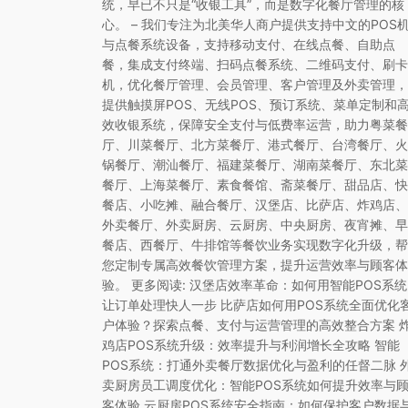
统，早已不只是“收银工具”，而是数字化餐厅管理的核
心。 – 我们专注为北美华人商户提供支持中文的POS
与点餐系统设备，支持移动支付、在线点餐、自助点
餐，集成支付终端、扫码点餐系统、二维码支付、刷卡
机，优化餐厅管理、会员管理、客户管理及外卖管理，
提供触摸屏POS、无线POS、预订系统、菜单定制和
效收银系统，保障安全支付与低费率运营，助力粤菜餐
厅、川菜餐厅、北方菜餐厅、港式餐厅、台湾餐厅、火
锅餐厅、潮汕餐厅、福建菜餐厅、湖南菜餐厅、东北菜
餐厅、上海菜餐厅、素食餐馆、斋菜餐厅、甜品店、快
餐店、小吃摊、融合餐厅、汉堡店、比萨店、炸鸡店、
外卖餐厅、外卖厨房、云厨房、中央厨房、夜宵摊、早
餐店、西餐厅、牛排馆等餐饮业务实现数字化升级，帮
您定制专属高效餐饮管理方案，提升运营效率与顾客体
验。 更多阅读: 汉堡店效率革命：如何用智能POS系统
让订单处理快人一步 比萨店如何用POS系统全面优化
户体验？探索点餐、支付与运营管理的高效整合方案 
鸡店POS系统升级：效率提升与利润增长全攻略 智能
POS系统：打通外卖餐厅数据优化与盈利的任督二脉 
卖厨房员工调度优化：智能POS系统如何提升效率与
客体验 云厨房POS系统安全指南：如何保护客户数据