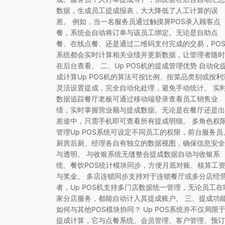
数据，生成员工提成报表，大大降低了人工计算的误
差。 例如，当一名服务员通过触摸屏POS录入顾客点
餐，系统会自动将订单与该员工绑定。无论是自助点
餐、在线点餐、还是通过二维码支付完成的交易，PO
系统都会实时计算相关业绩并更新数据，让管理者随时
在后台查看。 二、Up POS机的提成管理优势 自动化
成计算Up POS机的算法可按比例、按菜品类别或按利
灵活设置提成，完全自动化处理，避免手动统计。 实
数据追踪餐厅老板可通过移动端登录查看员工销售业
绩，实时掌握营业额与提成数据。无论是在餐厅还是出
差途中，只需手机即可查看所有提成明细。 多角色权
管理Up POS系统可设定不同员工的权限，前台服务员
厨房后厨、经理各自有独立的数据视图，确保信息安全
与透明。 与收银系统无缝整合提成数据自动与收银系
统、餐饮POS统计模块同步，方便月底对账、核算工
与奖金。 多店连锁同步支持对于连锁餐厅或多分店经
者，Up POS机支持多门店数据统一管理，无论员工在
家分店服务，都能自动计入其提成账户。 三、提成功
如何与其他POS模块协同？ Up POS系统并不仅局限
提成计算，它与点餐系统、会员管理、客户管理、预订