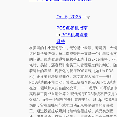
Oct 5, 2025
—
by
POS点餐机指南
in
POS机与点餐
系统
在美国的中小型餐厅中，无论是中餐馆、寿司店、火锅
店还是快餐连锁，员工提成管理一直是一个让老板头疼
的问题。传统做法通常依赖手工统计或Excel表格，不
耗时、易错，还容易引发员工与管理层之间的纠纷。随
着科技的发展，现代化的餐厅POS系统（如 Up POS
机）正逐渐解决这些痛点。本文将深入探讨——餐厅
POS系统能不能自动计算员工提成？以及Up POS系统
在这一领域带来的智能化变革。 一、餐厅POS系统如
实现员工提成自动计算？ 现代餐厅POS系统不仅仅是“
银机”，而是一个完整的餐厅管理平台。以 Up POS系
为例，它在结账环节就能自动记录每笔销售的责任员
工。通过设置提成规则（如销售额提成、菜品类别提
成、服务员个人订单提成等），系统会在后台自动汇总