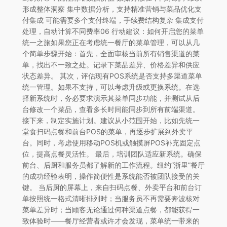
形成整体洞察 集中数据分析，支持精准营销与菜品优化支
付集成 可能需要多个支付终端，手续费结构复杂 集成支付
处理，自动计算不同费率06 行动建议：如何开启您的菜单
统一之旅如果您正在考虑统一餐厅的菜单管理，可以从几
个简单步骤开始：首先，全面审核当前所有销售渠道的菜
单，找出不一致之处。记录下菜品差异、价格差异和供应
状态差异。 其次，评估现有POS系统是否支持多渠道菜单
统一管理。如果不支持，可以考虑升级或更换系统。在选
择新系统时，务必要求演示其菜单同步功能，并测试从后
台修改一个菜品，查看多长时间能同步到所有前端渠道。
接下来，制定实施计划。建议从小范围开始，比如先统一
堂食扫码点餐和前台POS的菜单，再逐步扩展到外卖平
台。同时，考虑使用移动POS机或触摸屏POS补充固定点
位，提高点餐灵活性。 最后，培训团队适应新系统。确保
前台、后厨和服务员都了解新的工作流程。纽约“浙里”餐厅
的成功经验表明，操作简便性是系统能否被团队接受的关
键。 当后厨的屏幕上，来自扫码点餐、外卖平台和前台订
单按照统一格式清晰排列时；当服务员不再需要奔波核对
菜单差异时；当顾客无论通过何种渠道点餐，都能获得一
致体验时——餐厅经营者或许才会发现，菜单统一带来的