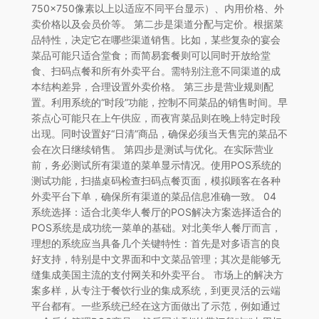
750×750像素以上以适应不同平台显示）、内用价格、外
卖价格以及会员价等。 第二步是渠道分配与定价。根据菜
品特性，决定它在哪些渠道销售。比如，某些复杂的宴会
菜品可能只适合堂食；而简易套餐则可以同时开放给堂
食、扫码点餐和所有外卖平台。需特别注意不同渠道的成
本结构差异，合理设置外卖价格。 第三步是营业规则配
置。利用系统的“时段”功能，控制不同菜品的销售时间。早
茶点心可能只在上午供应，而夜宵菜品则在晚上特定时段
出现。同时设置好“日清”商品，确保必须当天售完的菜品不
会在次日继续销售。 第四步是测试与优化。在实际营业
前，务必测试所有渠道的菜单显示情况。使用POS系统的
测试功能，扫描桌码检查扫码点餐页面，模拟顾客在各种
外卖平台下单，确保所有渠道的菜品信息准确一致。 04
系统选择：适合北美华人餐厅的POS解决方案选择适合的
POS系统是成功统一菜单的基础。对北美华人餐厅而言，
理想的系统应当具备几个关键特性：首先是对多语言的良
好支持，特别是中文界面和中文菜品管理；其次是能够无
缝集成美国主流的支付网关和外卖平台。 市场上的解决方
案多样，从专注于餐饮行业的集成系统，到更灵活的云端
平台都有。一些系统已经在这方面做出了示范，例如通过