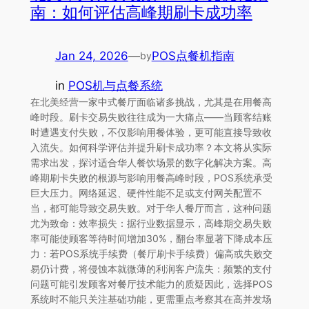
南：如何评估高峰期刷卡成功率
Jan 24, 2026
—
POS点餐机指南
by
in
POS机与点餐系统
在北美经营一家中式餐厅面临诸多挑战，尤其是在用餐高
峰时段。刷卡交易失败往往成为一大痛点——当顾客结账
时遭遇支付失败，不仅影响用餐体验，更可能直接导致收
入流失。如何科学评估并提升刷卡成功率？本文将从实际
需求出发，探讨适合华人餐饮场景的数字化解决方案。高
峰期刷卡失败的根源与影响用餐高峰时段，POS系统承受
巨大压力。网络延迟、硬件性能不足或支付网关配置不
当，都可能导致交易失败。对于华人餐厅而言，这种问题
尤为致命：效率损失：据行业数据显示，高峰期交易失败
率可能使顾客等待时间增加30%，翻台率显著下降成本压
力：若POS系统手续费（餐厅刷卡手续费）偏高或失败交
易仍计费，将侵蚀本就微薄的利润客户流失：频繁的支付
问题可能引发顾客对餐厅技术能力的质疑因此，选择POS
系统时不能只关注基础功能，更需重点考察其在高并发场