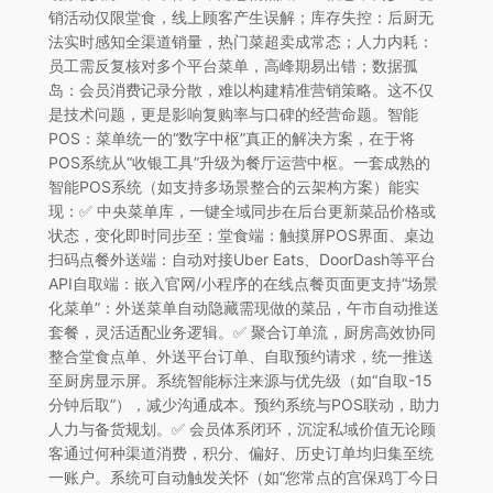
销活动仅限堂食，线上顾客产生误解；库存失控：后厨无
法实时感知全渠道销量，热门菜超卖成常态；人力内耗：
员工需反复核对多个平台菜单，高峰期易出错；数据孤
岛：会员消费记录分散，难以构建精准营销策略。这不仅
是技术问题，更是影响复购率与口碑的经营命题。智能
POS：菜单统一的“数字中枢”真正的解决方案，在于将
POS系统从“收银工具”升级为餐厅运营中枢。一套成熟的
智能POS系统（如支持多场景整合的云架构方案）能实
现：✅ 中央菜单库，一键全域同步在后台更新菜品价格或
状态，变化即时同步至：堂食端：触摸屏POS界面、桌边
扫码点餐外送端：自动对接Uber Eats、DoorDash等平台
API自取端：嵌入官网/小程序的在线点餐页面更支持“场景
化菜单”：外送菜单自动隐藏需现做的菜品，午市自动推送
套餐，灵活适配业务逻辑。✅ 聚合订单流，厨房高效协同
整合堂食点单、外送平台订单、自取预约请求，统一推送
至厨房显示屏。系统智能标注来源与优先级（如“自取-15
分钟后取”），减少沟通成本。预约系统与POS联动，助力
人力与备货规划。✅ 会员体系闭环，沉淀私域价值无论顾
客通过何种渠道消费，积分、偏好、历史订单均归集至统
一账户。系统可自动触发关怀（如“您常点的宫保鸡丁今日