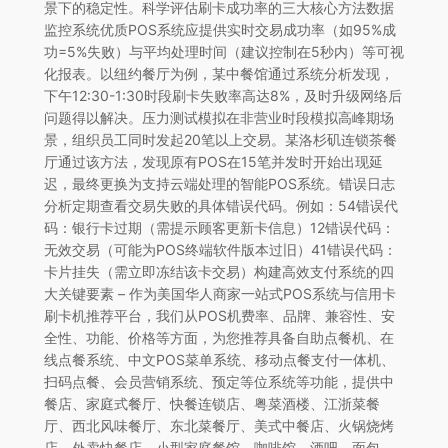
景下的稳定性。科学评估刷卡成功率的三大核心方法数据
监控系统优质POS系统应提供实时交易成功率（如95%成
功=5%失败）与平均处理时间（建议控制在5秒内）等可视
化报表。以纽约餐厅为例，某中餐馆通过系统分析发现，
下午12:30-1:30时段刷卡失败率高达8%，及时升级网络后
问题得以解决。压力测试模拟在非营业时段模拟高峰期场
景，组织员工同时发起20笔以上交易。某洛杉矶连锁茶餐
厅通过该方法，发现原有POS在15笔并发时开始出现延
迟，最终更换为支持云端处理的智能POS系统。错误日志
分析定期查看交易失败的具体错误代码。例如：54错误代
码：银行卡过期（需提示顾客更新卡信息）12错误代码：
无效交易（可能为POS终端软件版本过旧）41错误代码：
卡片挂失（需立即冻结该卡交易）构建高效支付系统的四
大关键要素 – 作为美国华人商家一站式POS系统与信用卡
刷卡机推荐平台，我们从POS机费率、品牌、兼容性、安
全性、功能、价格等方面，为您推荐具备自助点餐机、在
线点餐系统、中文POS菜单系统、移动点餐支付一体机、
扫码点餐、会员营销系统、预定等位系统等功能，提供中
餐店、家庭式餐厅、快餐连锁店、粤菜酒楼、江浙菜餐
厅、西北风味餐厅、东北菜餐厅、美式中餐店、火锅烧烤
店、外卖快餐店、小型家庭餐馆、咖啡馆、酒吧、面包