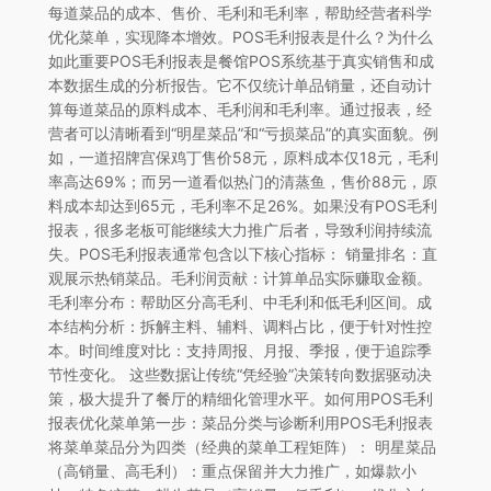
每道菜品的成本、售价、毛利和毛利率，帮助经营者科学
优化菜单，实现降本增效。POS毛利报表是什么？为什么
如此重要POS毛利报表是餐馆POS系统基于真实销售和成
本数据生成的分析报告。它不仅统计单品销量，还自动计
算每道菜品的原料成本、毛利润和毛利率。通过报表，经
营者可以清晰看到“明星菜品”和“亏损菜品”的真实面貌。例
如，一道招牌宫保鸡丁售价58元，原料成本仅18元，毛利
率高达69%；而另一道看似热门的清蒸鱼，售价88元，原
料成本却达到65元，毛利率不足26%。如果没有POS毛利
报表，很多老板可能继续大力推广后者，导致利润持续流
失。POS毛利报表通常包含以下核心指标： 销量排名：直
观展示热销菜品。毛利润贡献：计算单品实际赚取金额。
毛利率分布：帮助区分高毛利、中毛利和低毛利区间。成
本结构分析：拆解主料、辅料、调料占比，便于针对性控
本。时间维度对比：支持周报、月报、季报，便于追踪季
节性变化。 这些数据让传统“凭经验”决策转向数据驱动决
策，极大提升了餐厅的精细化管理水平。如何用POS毛利
报表优化菜单第一步：菜品分类与诊断利用POS毛利报表
将菜单菜品分为四类（经典的菜单工程矩阵）： 明星菜品
（高销量、高毛利）：重点保留并大力推广，如爆款小