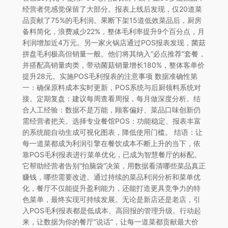
经营者凭感觉保留了大部分。报表上线后发现，仅20道菜
品贡献了75%的毛利润。果断下架15道低效菜品后，厨房
备料简化，浪费减少22%，整体毛利率提升9个百分点，月
利润增加近4万元。另一家火锅店通过POS报表发现，菌菇
拼盘毛利极高但销量一般。他们将其纳入“必点推荐”套餐，
并搭配高销量肉类，带动菌菇销量增长180%，整体客单价
提升28元。实施POS毛利报表的注意事项 数据准确性第
一：确保原料成本实时更新，POS系统与后厨领料系统对
接。定期复盘：建议每周查看周报，每月做深度分析。结
合人工经验：数据不是万能，顾客偏好、菜品口味创新仍
需经营者把关。选择专业餐馆POS：功能稳定、报表丰富
的系统能自动生成可视化图表，降低使用门槛。 结语：让
每一道菜都成为利润引擎在餐饮成本不断上升的当下，依
靠POS毛利报表进行菜单优化，已成为智慧餐厅的标配。
它帮助经营者告别“拍脑袋”决策，用数据看清哪些菜品真正
赚钱，哪些需要改进。通过持续的菜品利润分析和菜单优
化，餐厅不仅能提升盈利能力，还能打造更具竞争力的特
色菜单，最终实现可持续发展。无论是新店还是老店，引
入POS毛利报表都是低成本、高回报的管理升级。行动起
来，让数据为你的餐厅“说话”，让每一道菜都贡献最大价