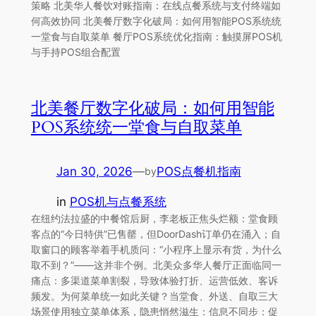
策略 北美华人餐饮对账指南：在线点餐系统与支付终端如
何高效协同 北美餐厅数字化破局：如何用智能POS系统统
一堂食与自取菜单 餐厅POS系统优化指南：触摸屏POS机
与手持POS组合配置
北美餐厅数字化破局：如何用智能
POS系统统一堂食与自取菜单
Jan 30, 2026
—
POS点餐机指南
by
in
POS机与点餐系统
在纽约法拉盛的中餐馆后厨，李老板正焦头烂额：堂食顾
客点的“今日特供”已售罄，但DoorDash订单仍在涌入；自
取窗口的顾客举着手机质问：“小程序上显示有货，为什么
取不到？”——这并非个例。北美众多华人餐厅正面临同一
痛点：多渠道菜单割裂，导致体验打折、运营低效、客诉
频发。为何菜单统一如此关键？当堂食、外送、自取三大
场景使用独立菜单体系，隐患悄然滋生：信息不同步：促