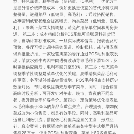
炒、特色凉菜。耕牛菜品（高销量、低毛利）：优化方向
是提升售价或降低成本，例如更换更便宜的替代原料或调
整份量。谜题菜品（低销量、高毛利）：通过搭配销售、
故事营销或套餐组合提高曝光。狗类菜品（低销量、低毛
利）：果断下架或大幅调整，避免占用菜单空间和厨房资
源。 第二步：成本精细分析POS系统可关联原料进货记
录，自动计算标准成本。一旦实际成本偏高，报表会及时
预警。餐厅可据此调整采购渠道、控制损耗，或与供应商
谈判批量折扣。一家经营川菜的餐厅通过POS毛利报表发
现，某款水煮牛肉因牛肉进价波动导致毛利下滑15%，及
时更换供应商后，毛利率回升至58%。第三步：动态菜单
调整季节性调整是菜单优化的关键。夏季清爽菜品毛利可
能更高，冬季滋补菜品销量激增。POS毛利报表支持历史
数据对比，帮助老板提前规划季节菜单。同时，结合销售
高峰时段分析，可开发针对午市、晚市、宵夜的不同套
餐，提升翻台率和客单价。第四步：定价策略优化报表显
示毛利率低于35%的菜品应重点关注。合理提价、增加配
菜或改为小份售卖，都是有效手段。同时，高毛利菜品可
适当让利做引流，搭配低毛利但高流量的主食，形成互
补。真实案例：数据驱动的菜单革命某中型中式餐厅月销
售额28万元，使用POS毛利报表前，菜单上80多道菜品，