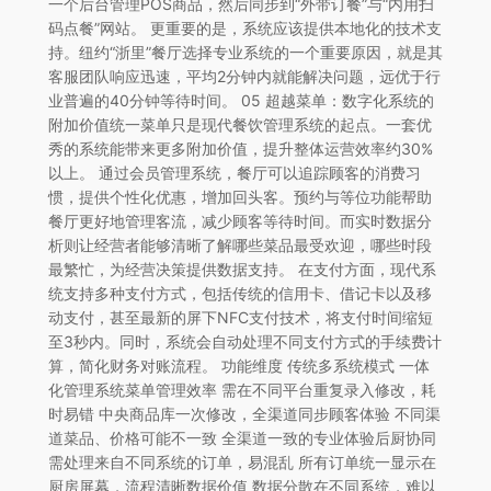
一个后台管理POS商品，然后同步到“外带订餐”与“内用扫
码点餐”网站。 更重要的是，系统应该提供本地化的技术支
持。纽约“浙里”餐厅选择专业系统的一个重要原因，就是其
客服团队响应迅速，平均2分钟内就能解决问题，远优于行
业普遍的40分钟等待时间。 05 超越菜单：数字化系统的
附加价值统一菜单只是现代餐饮管理系统的起点。一套优
秀的系统能带来更多附加价值，提升整体运营效率约30%
以上。 通过会员管理系统，餐厅可以追踪顾客的消费习
惯，提供个性化优惠，增加回头客。预约与等位功能帮助
餐厅更好地管理客流，减少顾客等待时间。而实时数据分
析则让经营者能够清晰了解哪些菜品最受欢迎，哪些时段
最繁忙，为经营决策提供数据支持。 在支付方面，现代系
统支持多种支付方式，包括传统的信用卡、借记卡以及移
动支付，甚至最新的屏下NFC支付技术，将支付时间缩短
至3秒内。同时，系统会自动处理不同支付方式的手续费计
算，简化财务对账流程。 功能维度 传统多系统模式 一体
化管理系统菜单管理效率 需在不同平台重复录入修改，耗
时易错 中央商品库一次修改，全渠道同步顾客体验 不同渠
道菜品、价格可能不一致 全渠道一致的专业体验后厨协同
需处理来自不同系统的订单，易混乱 所有订单统一显示在
厨房屏幕，流程清晰数据价值 数据分散在不同系统，难以