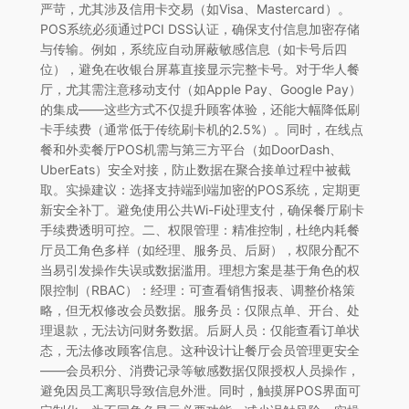
严苛，尤其涉及信用卡交易（如Visa、Mastercard）。
POS系统必须通过PCI DSS认证，确保支付信息加密存储
与传输。例如，系统应自动屏蔽敏感信息（如卡号后四
位），避免在收银台屏幕直接显示完整卡号。对于华人餐
厅，尤其需注意移动支付（如Apple Pay、Google Pay）
的集成——这些方式不仅提升顾客体验，还能大幅降低刷
卡手续费（通常低于传统刷卡机的2.5%）。同时，在线点
餐和外卖餐厅POS机需与第三方平台（如DoorDash、
UberEats）安全对接，防止数据在聚合接单过程中被截
取。实操建议：选择支持端到端加密的POS系统，定期更
新安全补丁。避免使用公共Wi-Fi处理支付，确保餐厅刷卡
手续费透明可控。二、权限管理：精准控制，杜绝内耗餐
厅员工角色多样（如经理、服务员、后厨），权限分配不
当易引发操作失误或数据滥用。理想方案是基于角色的权
限控制（RBAC）：经理：可查看销售报表、调整价格策
略，但无权修改会员数据。服务员：仅限点单、开台、处
理退款，无法访问财务数据。后厨人员：仅能查看订单状
态，无法修改顾客信息。这种设计让餐厅会员管理更安全
——会员积分、消费记录等敏感数据仅限授权人员操作，
避免因员工离职导致信息外泄。同时，触摸屏POS界面可