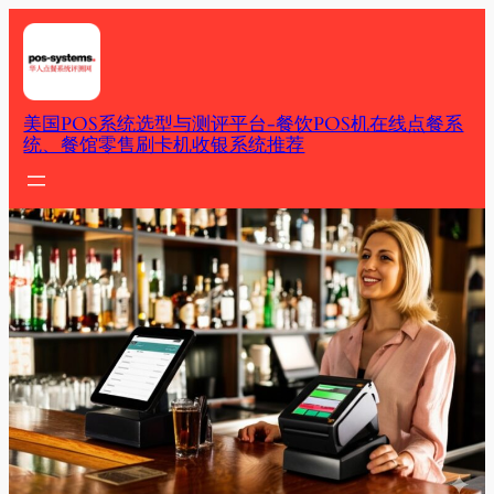
Skip
to
content
美国POS系统选型与测评平台-餐饮POS机在线点餐系
统、餐馆零售刷卡机收银系统推荐