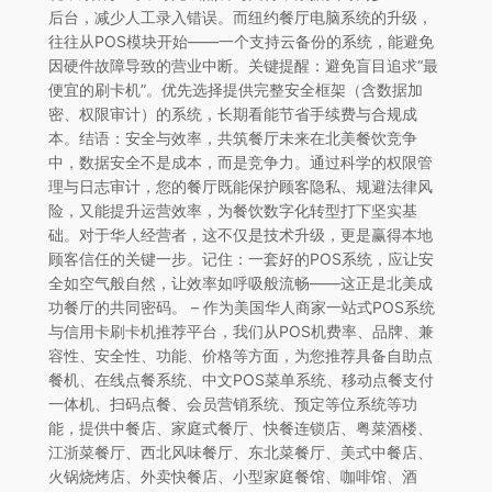
后台，减少人工录入错误。而纽约餐厅电脑系统的升级，
往往从POS模块开始——一个支持云备份的系统，能避免
因硬件故障导致的营业中断。关键提醒：避免盲目追求“最
便宜的刷卡机”。优先选择提供完整安全框架（含数据加
密、权限审计）的系统，长期看能节省手续费与合规成
本。结语：安全与效率，共筑餐厅未来在北美餐饮竞争
中，数据安全不是成本，而是竞争力。通过科学的权限管
理与日志审计，您的餐厅既能保护顾客隐私、规避法律风
险，又能提升运营效率，为餐饮数字化转型打下坚实基
础。对于华人经营者，这不仅是技术升级，更是赢得本地
顾客信任的关键一步。记住：一套好的POS系统，应让安
全如空气般自然，让效率如呼吸般流畅——这正是北美成
功餐厅的共同密码。 – 作为美国华人商家一站式POS系统
与信用卡刷卡机推荐平台，我们从POS机费率、品牌、兼
容性、安全性、功能、价格等方面，为您推荐具备自助点
餐机、在线点餐系统、中文POS菜单系统、移动点餐支付
一体机、扫码点餐、会员营销系统、预定等位系统等功
能，提供中餐店、家庭式餐厅、快餐连锁店、粤菜酒楼、
江浙菜餐厅、西北风味餐厅、东北菜餐厅、美式中餐店、
火锅烧烤店、外卖快餐店、小型家庭餐馆、咖啡馆、酒