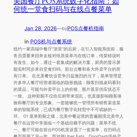
美国餐厅POS系统数字化指南：如
何统一堂食扫码与在线点餐菜单
Jan 28, 2026
—
POS点餐机指南
by
in
POS机与点餐系统
纽约一家高端中餐厅“浙里”的后厨，在引入智能系统前，服
务员需要来回奔走核对纸质菜单与在线订单，传菜错误时
有发生。如今，通过一套集成的解决方案，厨房的显示屏
能实时同步来自堂食扫码、前台点餐和各大外卖平台的所
有订单。 在北美餐饮业竞争日益激烈的当下，菜单管理是
许多华人餐厅经营者面临的隐形挑战：顾客扫描桌码看到
的菜品，可能与外卖平台上的价格、图片甚至供应状态不
一致。 这种割裂不仅给后厨带来混乱，也直接影响顾客体
验和餐厅的专业形象。一套能够统一管理所有销售渠道菜
单的智能系统，已成为餐厅数字化转型中不可或缺的一
环。 01 菜单割裂之痛，北美中餐运营的普遍困境北美华人
餐厅在运营中常面临一个基础但棘手的问题：菜单不统
一。餐厅可能在前台POS机里设置了一套菜单，在扫码点
餐页面用了另一套，而对接Uber Eats、DoorDash等外卖