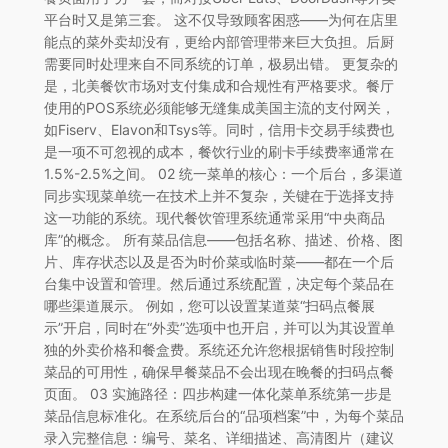
平台时又是第三套。 这不仅导致顾客困惑——为何在店里
能点的菜外卖却没有，更给内部管理带来巨大负担。后厨
需要同时处理来自不同系统的订单，极易出错。 更复杂的
是，北美餐饮市场对支付集成和合规性有严格要求。餐厅
使用的POS系统必须能够无缝集成美国主流的支付网关，
如Fiserv、Elavon和Tsys等。同时，信用卡交易手续费也
是一项不可忽视的成本，餐饮行业的刷卡手续费率通常在
1.5%-2.5%之间。 02 统一菜单的核心：一个后台，多渠道
同步实现菜单统一在技术上并不复杂，关键在于选择支持
这一功能的系统。现代餐饮管理系统通常采用“中央商品
库”的概念。 所有菜品信息——包括名称、描述、价格、图
片、库存状态以及是否为时价菜或临时菜——都在一个后
台集中设置和管理。然后通过系统配置，决定每个菜品在
哪些渠道展示。 例如，您可以设置某道菜“扫码点餐展
示”开启，同时在“外卖”选项中也开启，并可以为其设置单
独的外卖价格和餐盒费。系统还允许您根据销售时段控制
菜品的可用性，确保早餐菜品不会出现在晚餐的扫码点餐
页面。 03 实施路径：四步构建一体化菜单系统第一步是
菜品信息标准化。在系统后台的“品项档案”中，为每个菜品
录入完整信息：编号、菜名、详细描述、高清图片（建议