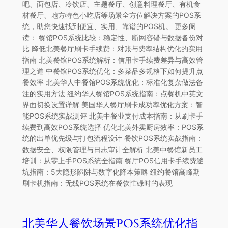
吧、面包店、冷饮店、主题餐厅、创意料理餐厅、有机食
材餐厅、地方特色小吃店等场景全方位解决方案的POS系
统，助您快速找到便宜、实用、靠谱的POS机。 更多阅
读： 餐馆POS系统比较：稳定性、断网容错与数据备份对
比 降低北美餐厅刷卡手续费：对账与费率结构优化的实用
指南 北美餐馆POS系统解析：信用卡手续费差异与高效管
理之道 中餐馆POS系统优化：多菜品多规格下如何提升点
餐效率 北美华人中餐馆POS系统优化：标准化复杂做法备
注的实用方法 纽约华人餐馆POS系统指南：点餐机中英文
界面切换设置详解 美国华人餐厅刷卡成功率优化方案：智
能POS系统实战测评 北美中餐业支付成本指南：从刷卡手
续费到高效POS系统选择 优化北美外卖厨房效率：POS系
统的出单优先级与打包流程设计 餐饮POS系统实战指南：
数据安全、权限管理与日志审计全解析 北美中餐馆新员工
培训：从零上手POS系统全指南 餐厅POS信用卡手续费避
坑指南：5大隐形陷阱与数字化降本策略 纽约餐馆高峰期
刷卡机指南：无线POS系统在餐饮忙碌时的表现
北美华人餐饮场景POS系统优化指