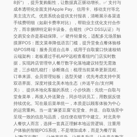
8折”），提升复购黏性，让数据真正驱动增长。✅ 支付与
成本透明化全面支持Apple Pay、信用卡、移动支付等北
美主流方式。优质系统会提供支付报表，清晰展示各渠道
手续费明细（如刷卡费率对比），帮助业主优化支付合作
方，而非捆绑特定刷卡设备。合规性（PCI DSS认证）与
交易安全亦是基础保障。✅ 硬件轻量化，适配多元场景触
摸屏POS：图文菜单降低语言门槛，提升堂食点餐体验移
动POS终端：服务员巡台点单，或用于自取窗口快速核销
云端架构：老板通过手机APP远程查看纽约门店实时数
据，实现跨店管理华人餐厅数字化落地建议转型无需激
进，三步稳扎稳打：诊断痛点：梳理当前菜单更新流程、
订单来源、会员管理短板；选型关键：优先考虑支持中英
双语界面、深度对接北美本地生态（外送平台/支付网
关）、提供本地化客服的系统；小步快跑：先统一自取与
堂食菜单，再接入外送聚合，同步培训员工，用数据反馈
持续优化。写在最后菜单统一，本质是以顾客体验为中心
的运营重构。当一道“麻婆豆腐”在堂食、外送、自取场景中
呈现一致的信息与品质，信任便在细节中建立。对北美华
人餐饮人而言，选择一套真正理解本地运营逻辑、注重用
户体验的智能POS系统，不是增加成本，而是为餐厅装
上“数字引擎”——让效率提升，让服务升温，让生意在数字