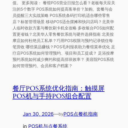
值。 更多阅读： 餐馆POS营业日报怎么看？老板每天应关
注的5个数字 POS系统如何提高客单价？加购、套餐与会
员提醒三大实战策略 POS系统条码打印机适合哪些零售
店？标签管理场景 移动POS适合摆摊和快闪店吗？北美华
人临时收款方案与餐饮刷卡机全攻略 多收银台POS如何配
置更省钱？北美华人零售餐饮系统与硬件选择指南 北美按
摩店如何杜绝员工私单？巧用POS权限与预约记录锁住每
笔营收 哪些菜品赚钱？POS毛利报表助力餐馆菜单优化 足
疗店POS系统如何管理预约、项目和员工提成？ 足浴按摩
预约系统如何减少爽约和提高排班效率？ 美容院POS系统
如何管理预约、会员和客户档案？
餐厅POS系统优化指南：触摸屏
POS机与手持POS组合配置
Jan 30, 2026
—
POS点餐机指南
by
in
POS机与点餐系统