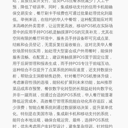
站，直接点菜并支付。这类POS点餐系统减少了人工干
预，降低了错误率。同时，集成移动支付的信用卡机能确
保交易安全，餐厅刷卡手续费也可通过批量处理优化到最
低。举例来说，在纽约的华人中餐馆，这种配置能应对周
末高峰的外卖需求，让运营更高效。移动POS机在实际场
景中的应用手持POS机是触摸屏POS的完美补充，尤其在
空间有限的餐厅环境中。服务员手持设备即可完成点菜、
结账和会员登记，无需反复往返收银台。这对北美华人餐
饮场景特别实用，如处理大型宴会或户外用餐时，能保持
服务流畅。在配置上，建议将触摸屏POS置于固定位置，
用于后厨管理和报表生成，而手持POS专注于前端互动。
这种组合不仅提升了点菜系统的响应速度，还支持数据分
析，帮助业主洞察销售趋势。针对餐厅POS机整体升级，
考虑兼容性强的选项，能轻松扩展到未来功能，如AI推荐
菜品或库存预警。餐饮数字化转型的长期益处转向数字化
并非一蹴而就，但通过合适的POS系统，华人餐厅能显著
降低运营成本。高效餐厅管理系统能自动化库存追踪，减
少浪费；智能点餐系统则通过数据驱动决策，提升菜单优
化。特别是在美国市场，集成刷卡机和移动支付的系统，
能符合本地法规，确保合规运营。最终，选择POS系统
时，优先考虑用户友好型设计，避免复杂培训。针对纽约