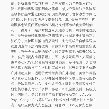
察：分析高峰与低谷时段，合理安排人力与备货库存预
警：根据销售数据预测食材需求，减少浪费与缺货风险某
连锁餐饮品牌通过数据分析调整菜单后，食材浪费率降低
约18%，同时顾客满意度提升12%。四、会员与营销：构
建顾客忠诚度闭环移动POS机将支付环节转化为营销触
点：一键开卡：结账时快速录入顾客信息，同步赠送优惠
券，提升会员转化率积分动态管理：根据消费金额自动计
算积分，支持即时抵扣离店营销：支付完成后自动推送满
意度调查与下次消费优惠，有效填补非高峰时段空桌实践
表明，整合会员系统的餐馆，顾客复购率平均提升20%以
上，会员消费占比显著增加。五、多场景应用：拓展服务
边界移动POS机的便携特性使其适用于多种场景：外卖现
场结算：配送员可在送达时完成支付，提升外卖服务体验
户外活动支持：适用于餐馆举办的户外活动、美食节等临
时场景多点位服务：大型餐馆可在不同区域设置移动服务
点，分散客流压力六、支付多元化：满足北美顾客支付习
惯北美顾客支付方式多样，移动POS机全面支持：传统支
付：信用卡、借记卡刷卡与插卡支付移动支付：Apple
Pay、Google Pay等NFC非接触式支付扫码支付：支持主
流二维码支付方式安全合规：符合PCI DSS支付安全标