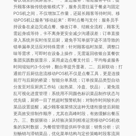
升顾客体验传统收银模式下，服务员需往返于餐桌与固定
POS机之间，不仅增加工作量，还延长顾客等待时间。移
动POS机让服务”移动起来”：即时点餐与支付：服务员手
持设备在桌边完成点餐、修改订单、结账全流程，顾客无
需起身或等待，卡不离身更安全减少沟通误差：订单直接
录入系统并实时传至后厨，避免手写单据字迹不清导致的
错单漏单灵活应对特殊需求：针对顾客临时加菜、调整口
味等需求，可即时在设备上操作，无需返回收银台某餐饮
集团实践数据显示，采用桌边点餐支付后，平均每桌服务
时间缩短约3-5分钟，翻台率提升显著。二、后厨联动：打
通前厅后厨信息流移动POS机不仅是点餐工具，更是连接
前厅与后厨的桥梁：智能分单系统：订单按菜品类型自动
分发至对应厨房工作站（如热菜、冷盘、饮品），避免混
乱可视化进度管理：系统用不同颜色标识菜品制作状态与
优先级，厨师一目了然超时预警机制：对制作时间较长的
菜品设置提醒，减少顾客催菜情况这种无缝衔接使后厨能
更高效安排制作顺序，尤其在高峰时段，有效缓解出餐压
力。三、数据驱动：从经验决策到精准运营移动POS机收
集的实时数据，为餐馆管理提供科学依据：销售分析：识
别畅销与滞销菜品，优化菜单结构与定价策略时段客流洞