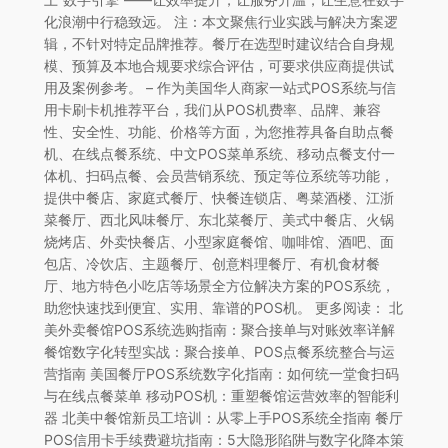
化浪潮中行稳致远。 注：本文聚焦行业实践与解决方案逻
辑，不针对特定品牌推荐。餐厅在选型时建议结合自身规
模、预算及本地合规要求综合评估，可要求供应商提供试
用及案例参考。 – 作为美国华人商家一站式POS系统与信
用卡刷卡机推荐平台，我们从POS机费率、品牌、兼容
性、安全性、功能、价格等方面，为您推荐具备自助点餐
机、在线点餐系统、中文POS菜单系统、移动点餐支付一
体机、扫码点餐、会员营销系统、预定等位系统等功能，
提供中餐店、家庭式餐厅、快餐连锁店、粤菜酒楼、江浙
菜餐厅、西北风味餐厅、东北菜餐厅、美式中餐店、火锅
烧烤店、外卖快餐店、小型家庭餐馆、咖啡馆、酒吧、面
包店、冷饮店、主题餐厅、创意料理餐厅、有机食材餐
厅、地方特色小吃店等场景全方位解决方案的POS系统，
助您快速找到便宜、实用、靠谱的POS机。 更多阅读： 北
美外卖餐馆POS系统选购指南：聚合接单与对账效率详解
餐馆数字化转型实战：聚合接单、POS点餐系统整合与运
营指南 美国餐厅POS系统数字化指南：如何统一堂食扫码
与在线点餐菜单 移动POS机：重塑餐馆运营效率的智能利
器 北美中餐馆新员工培训：从零上手POS系统全指南 餐厅
POS信用卡手续费避坑指南：5大隐形陷阱与数字化降本策