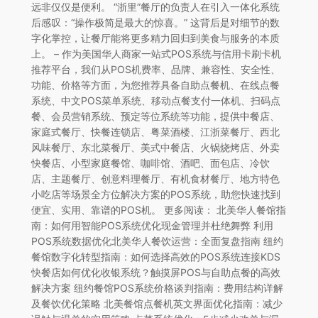
远非仅仅是便利。 “浙里”餐厅的负责人在引入一体化系统
后感叹：“操作极简是最大的惊喜。” 这背后是对细节的数
字化掌控，让餐厅能将更多精力回归到美食与服务的本质
上。 – 作为美国华人商家一站式POS系统与信用卡刷卡机
推荐平台，我们从POS机费率、品牌、兼容性、安全性、
功能、价格等方面，为您推荐具备自助点餐机、在线点餐
系统、中文POS菜单系统、移动点餐支付一体机、扫码点
餐、会员营销系统、预定等位系统等功能，提供中餐店、
家庭式餐厅、快餐连锁店、粤菜酒楼、江浙菜餐厅、西北
风味餐厅、东北菜餐厅、美式中餐店、火锅烧烤店、外卖
快餐店、小型家庭餐馆、咖啡馆、酒吧、面包店、冷饮
店、主题餐厅、创意料理餐厅、有机食材餐厅、地方特色
小吃店等场景全方位解决方案的POS系统，助您快速找到
便宜、实用、靠谱的POS机。 更多阅读： 北美华人餐馆指
南：如何用智能POS系统优化现金管理并杜绝舞弊 利用
POS系统数据优化北美华人餐饮运营：全面复盘指南 纽约
餐馆数字化转型指南：如何选择高效的POS系统连接KDS
快餐店如何优化收银系统？触摸屏POS与自助点餐的高效
解决方案 纽约餐馆POS系统价格谈判指南：费用结构详解
及餐饮优化策略 北美餐馆点餐机英文界面优化指南：减少