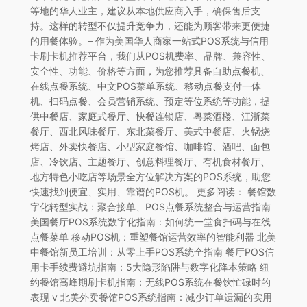
等地的华人业主，建议从本地供应商入手，确保售后支
持。这样的转型不仅提升竞争力，还能为顾客带来更便捷
的用餐体验。– 作为美国华人商家一站式POS系统与信用
卡刷卡机推荐平台，我们从POS机费率、品牌、兼容性、
安全性、功能、价格等方面，为您推荐具备自助点餐机、
在线点餐系统、中文POS菜单系统、移动点餐支付一体
机、扫码点餐、会员营销系统、预定等位系统等功能，提
供中餐店、家庭式餐厅、快餐连锁店、粤菜酒楼、江浙菜
餐厅、西北风味餐厅、东北菜餐厅、美式中餐店、火锅烧
烤店、外卖快餐店、小型家庭餐馆、咖啡馆、酒吧、面包
店、冷饮店、主题餐厅、创意料理餐厅、有机食材餐厅、
地方特色小吃店等场景全方位解决方案的POS系统，助您
快速找到便宜、实用、靠谱的POS机。 更多阅读： 餐馆数
字化转型实战：聚合接单、POS点餐系统整合与运营指南
美国餐厅POS系统数字化指南：如何统一堂食扫码与在线
点餐菜单 移动POS机：重塑餐馆运营效率的智能利器 北美
中餐馆新员工培训：从零上手POS系统全指南 餐厅POS信
用卡手续费避坑指南：5大隐形陷阱与数字化降本策略 纽
约餐馆高峰期刷卡机指南：无线POS系统在餐饮忙碌时的
表现 v 北美外卖餐馆POS系统指南：减少订单遗漏的实用