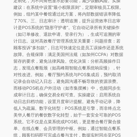
定制化，为不同角色显示必要功能，减少误触风险。实操
建议：在系统中设置“最小权限原则”，定期审核员工权限。
例如，纽约某中餐馆通过此方案，将内部数据错误率降低
了70%。三、日志审计：透明追溯，提升运营效率日志审
计是POS系统的“隐形守护者”。它自动记录所有关键操作
（如订单修改、退款申请、登录行为），生成可追溯的审
计日志。这对高效餐厅管理系统至关重要：问题排查：若
顾客投诉“多扣款”，日志可快速定位是员工误操作还是系统
故障。合规保障：满足美国州法规（如加州CCPA）对数据
留存的要求，避免法律风险。优化决策：分析高频操作日
志，发现点餐瓶颈（如高峰期智能点餐系统响应慢），针
对性改进。例如，餐厅预约系统与POS集成后，预约取消
记录会自动记入日志，避免因沟通不畅导致的资源浪费。
而移动POS机在户外活动（如市集摆摊）中，也能同步生
成审计日志，确保交易全程可查。实操建议：启用系统自
动日志归档功能，设置月度审计提醒。避免手动记录，降
低人为疏漏。数字化转型：POS系统是引擎，而非终点北
美华人餐厅的餐饮数字化转型，始于一套安全可靠的POS
系统。它不仅是点菜系统或POS机，更是整合餐厅聚合接
单、在线点餐、会员管理的中枢。例如，通过智能点餐系
统，顾客扫码即可完成点餐与支付，数据实时同步至POS