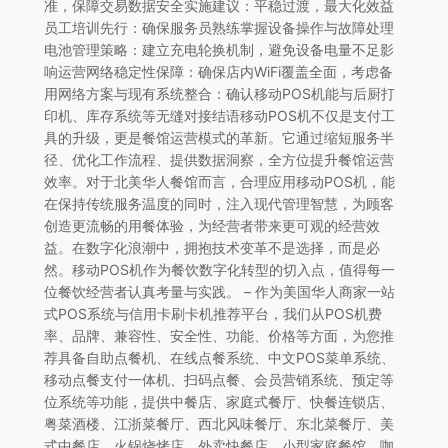
准，保障交易数据安全实施建议：平稳过渡，最大化效益
员工培训先行：确保服务员熟练掌握设备操作与故障处理
电池管理策略：建立充电轮换机制，避免设备电量不足影
响运营网络稳定性保障：确保店内WiFi覆盖全面，考虑备
用网络方案与现有系统整合：确认移动POS机能与后厨打
印机、库存系统等无缝对接结语移动POS机不仅是支付工
具的升级，更是餐馆运营模式的革新。它通过缩短服务半
径、优化工作流程、提供数据洞察，全方位提升餐馆运营
效率。对于北美华人餐馆而言，合理应用移动POS机，能
在保持传统服务温度的同时，注入现代管理智慧，为顾客
创造更流畅的用餐体验，为经营者带来更可观的经营效
益。在数字化浪潮中，拥抱技术变革不是选择，而是必
然。移动POS机作为餐饮数字化转型的切入点，值得每一
位餐饮经营者认真考量与实践。 – 作为美国华人商家一站
式POS系统与信用卡刷卡机推荐平台，我们从POS机费
率、品牌、兼容性、安全性、功能、价格等方面，为您推
荐具备自助点餐机、在线点餐系统、中文POS菜单系统、
移动点餐支付一体机、扫码点餐、会员营销系统、预定等
位系统等功能，提供中餐店、家庭式餐厅、快餐连锁店、
粤菜酒楼、江浙菜餐厅、西北风味餐厅、东北菜餐厅、美
式中餐店、火锅烧烤店、外卖快餐店、小型家庭餐馆、咖