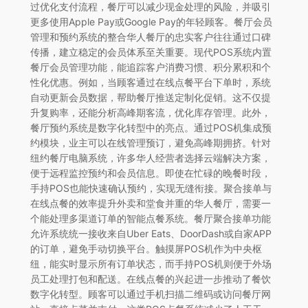
过优化支付流程，餐厅可以减少现金处理的风险，并吸引
更多使用Apple Pay或Google Pay的年轻顾客。餐厅会员
管理和预约系统的整合华人餐厅的忠实客户往往通过口碑
传播，建立稳定的会员体系至关重要。现代POS系统内置
餐厅会员管理功能，能追踪客户消费习惯、积分累积和个
性化优惠。例如，当顾客通过在线点餐平台下单时，系统
自动更新会员数据，帮助餐厅推送定制化促销。这不仅提
升复购率，还能分析高峰期客流，优化库存管理。此外，
餐厅预约系统是数字化转型中的亮点。通过POS机集成预
约模块，业主可以在线管理预订，避免高峰期拥挤。针对
纽约餐厅电脑系统，许多华人经营者选择云端解决方案，
便于远程监控预约和会员信息。即使在忙碌的晚餐时段，
手持POS也能快速确认预约，实现无缝衔接。聚合接单与
在线点餐的效率提升外卖和堂食并重的华人餐厅，需要一
个能处理多渠道订单的智能点餐系统。餐厅聚合接单功能
允许系统统一接收来自Uber Eats、DoorDash或自家APP
的订单，避免手动切换平台。触摸屏POS机作为中央枢
纽，能实时显示所有订单状态，而手持POS机则便于外场
员工处理打包和配送。在线点餐的兴起进一步推动了餐饮
数字化转型。顾客可以通过手机扫描二维码或访问餐厅网