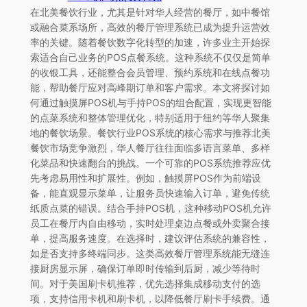
在北美餐饮行业，尤其是针对华人经营的餐厅，如中餐馆
或融合菜系场所，高效的餐厅管理系统已成为提升运营效
率的关键。随着餐饮数字化转型的加速，许多业主开始探
索适合自己业务的POS点餐系统。这种系统不仅仅是简单
的收银工具，还能整合会员管理、预约系统和在线点餐功
能，帮助餐厅应对高峰期订单和客户需求。本文将探讨如
何通过触摸屏POS机与手持POS的组合配置，实现更智能
的点菜系统和整体管理优化，特别适用于纽约等华人聚集
地的餐饮场景。餐饮行业POS系统的核心需求与推荐北美
餐饮市场竞争激烈，华人餐厅往往面临多语言菜单、多样
化菜品和快速翻台的挑战。一个可靠的POS系统推荐应优
先考虑易用性和扩展性。例如，触摸屏POS作为前端设
备，能直观显示菜单，让服务员快速输入订单，避免传统
纸质点菜的错误。结合手持POS机，这种移动POS机允许
员工在餐厅内自由移动，实时处理桌边点餐或外卖聚合接
单，提高服务速度。在选择时，建议评估系统的兼容性，
如是否支持多终端同步。这类高效餐厅管理系统能无缝连
接厨房显示屏，确保订单即时传输到后厨，减少等待时
间。对于美国刷卡机推荐，优先选择集成移动支付的选
项，支持信用卡机和刷卡机，以降低餐厅刷卡手续费。通