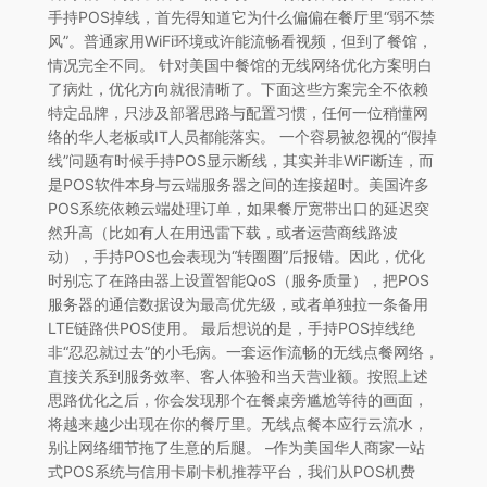
手持POS掉线，首先得知道它为什么偏偏在餐厅里“弱不禁
风”。普通家用WiFi环境或许能流畅看视频，但到了餐馆，
情况完全不同。 针对美国中餐馆的无线网络优化方案明白
了病灶，优化方向就很清晰了。下面这些方案完全不依赖
特定品牌，只涉及部署思路与配置习惯，任何一位稍懂网
络的华人老板或IT人员都能落实。 一个容易被忽视的“假掉
线”问题有时候手持POS显示断线，其实并非WiFi断连，而
是POS软件本身与云端服务器之间的连接超时。美国许多
POS系统依赖云端处理订单，如果餐厅宽带出口的延迟突
然升高（比如有人在用迅雷下载，或者运营商线路波
动），手持POS也会表现为“转圈圈”后报错。因此，优化
时别忘了在路由器上设置智能QoS（服务质量），把POS
服务器的通信数据设为最高优先级，或者单独拉一条备用
LTE链路供POS使用。 最后想说的是，手持POS掉线绝
非“忍忍就过去”的小毛病。一套运作流畅的无线点餐网络，
直接关系到服务效率、客人体验和当天营业额。按照上述
思路优化之后，你会发现那个在餐桌旁尴尬等待的画面，
将越来越少出现在你的餐厅里。无线点餐本应行云流水，
别让网络细节拖了生意的后腿。 –作为美国华人商家一站
式POS系统与信用卡刷卡机推荐平台，我们从POS机费