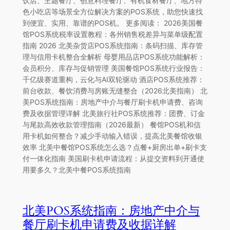
饮店、主题餐厅、创意料理餐厅、有机食材餐厅、地方特
色小吃店等场景全方位解决方案的POS系统，助您快速找
到便宜、实用、靠谱的POS机。 更多阅读： 2026美国餐
馆POS系统税率设置教程：各州销售税差异与菜单级配置
指南 2026 北美杂货店POS系统指南：条码扫描、库存管
理与信用卡机整合全解析 母婴用品店POS系统功能解析：
会员积分、库存与促销管理 美国餐馆POS系统行业报告：
千亿级赛道重构，云化与AI双轮驱动 酒店POS系统推荐：
前台收款、餐饮消费与房账无缝整合（2026北美指南） 北
美POS系统指南：房地产中介与餐厅刷卡机申请费、咨询
费及收据管理详解 北美旅行社POS系统推荐：团费、订金
与尾款高效收款管理指南（2026最新） 餐馆POS机和信
用卡机如何整合？减少手动输入错误，提高北美餐馆收银
效率 北美中餐馆POS系统怎么选？点餐+厨房出单+刷卡支
付一体化指南 美国刷卡机申请流程：从提交资料到开通使
用要多久？北美中餐POS系统指南
北美POS系统指南：房地产中介与
餐厅刷卡机申请费及收据详解