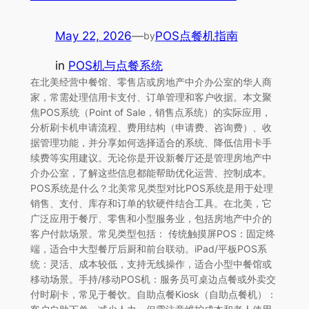
May 22, 2026
—
POS点餐机指南
by
in
POS机与点餐系统
在北美经营中餐馆、零售店或房地产中介办公室的华人商
家，常需处理信用卡支付、订单管理和客户收据。本文聚
焦POS系统（Point of Sale，销售点系统）的实际应用，
分析刷卡机申请流程、费用结构（申请费、咨询费）、收
据管理功能，并分享如何选择适合的系统、降低信用卡手
续费等实用建议。无论你是开设新餐厅还是管理房地产中
介办公室，了解这些信息都能帮助优化运营、控制成本。
POS系统是什么？北美常见类型对比POS系统是用于处理
销售、支付、库存和订单的软硬件结合工具。在北美，它
广泛应用于餐厅、零售和小型服务业，包括房地产中介的
客户付款场景。常见类型包括： 传统触摸屏POS：固定终
端，适合中大型餐厅后厨和前台联动。iPad/平板POS系
统：灵活、成本较低，支持无线操作，适合小型中餐馆或
移动场景。手持/移动POS机：服务员可桌边点餐或外卖交
付时刷卡，常见于餐饮。自助点餐Kiosk（自助点餐机）：