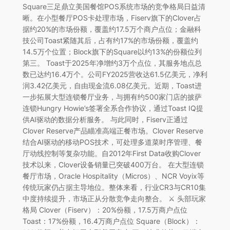
Square三足鼎立美国餐馆POS系统市场的竞争格局日益清
晰。在小型餐厅POS卡处理市场，Fiserv旗下的Clover占
据约20%的市场份额，覆盖约17.5万个商户点位；金融科
技公司Toast紧随其后，占有约17%的市场份额，覆盖约
14.5万个位置；Block旗下的Square以约13%的份额位列
第三。 Toast于2025年净增约3万个点位，其服务地点总
数已达约16.4万个。公司FY2025营收达61.5亿美元，净利
润3.42亿美元，自由现金流6.08亿美元。近期，Toast进
一步拓展大型连锁餐厅业务，与拥有约500家门店的披萨
连锁Hungry Howie’s签署全系合作协议，通过Toast IQ提
供AI驱动的数据分析服务。 与此同时，Fiserv正通过
Clover Reserve产品瞄准高端正餐市场。Clover Reserve
结合AI驱动的移动POS技术，可处理多道菜时序管理、餐
厅动线控制等复杂功能。自2012年First Data收购Clover
技术以来，Clover设备销量已突破400万台。 在大型连锁
餐厅市场，Oracle Hospitality（Micros）、NCR Voyix等
传统玩家仍占据主导地位。整体来看，行业CR3与CR10集
中度持续提升，市场正从分散竞争走向整合。 ⚔️ 头部玩家
格局 Clover（Fiserv）：20%份额，17.5万商户点位
Toast：17%份额，16.4万商户点位 Square（Block）：