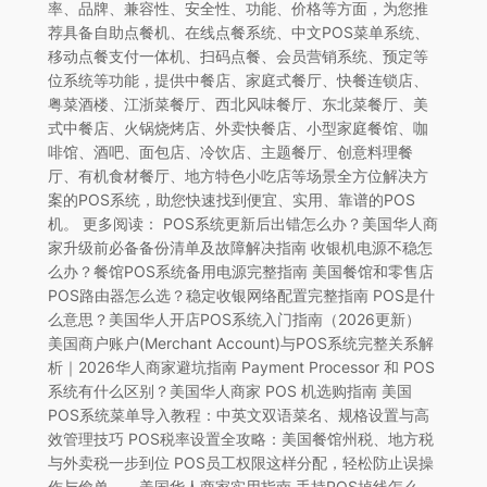
率、品牌、兼容性、安全性、功能、价格等方面，为您推
荐具备自助点餐机、在线点餐系统、中文POS菜单系统、
移动点餐支付一体机、扫码点餐、会员营销系统、预定等
位系统等功能，提供中餐店、家庭式餐厅、快餐连锁店、
粤菜酒楼、江浙菜餐厅、西北风味餐厅、东北菜餐厅、美
式中餐店、火锅烧烤店、外卖快餐店、小型家庭餐馆、咖
啡馆、酒吧、面包店、冷饮店、主题餐厅、创意料理餐
厅、有机食材餐厅、地方特色小吃店等场景全方位解决方
案的POS系统，助您快速找到便宜、实用、靠谱的POS
机。 更多阅读： POS系统更新后出错怎么办？美国华人商
家升级前必备备份清单及故障解决指南 收银机电源不稳怎
么办？餐馆POS系统备用电源完整指南 美国餐馆和零售店
POS路由器怎么选？稳定收银网络配置完整指南 POS是什
么意思？美国华人开店POS系统入门指南（2026更新）
美国商户账户(Merchant Account)与POS系统完整关系解
析｜2026华人商家避坑指南 Payment Processor 和 POS
系统有什么区别？美国华人商家 POS 机选购指南 美国
POS系统菜单导入教程：中英文双语菜名、规格设置与高
效管理技巧 POS税率设置全攻略：美国餐馆州税、地方税
与外卖税一步到位 POS员工权限这样分配，轻松防止误操
作与偷单——美国华人商家实用指南 手持POS掉线怎么