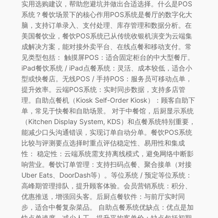
实用选购建议，帮助您避坑并做出合适选择。什么是POS
系统？餐饮场景下的核心作用POS系统是餐厅的数字化大
脑，支持订单录入、支付处理、库存管理和数据分析。在
美国餐饮业，餐饮POS系统已从传统收银机演变为云端集
成解决方案，能对接外卖平台、在线点餐和移动支付。常
见类型包括： 触摸屏POS：适合固定柜台的中大型餐厅。
iPad餐饮系统 / iPad点餐系统：灵活、成本较低，适合小
型或快餐店。无线POS / 手持POS：服务员可移动点单，
提升效率。云端POS系统：实时同步数据，支持多店管
理。自助点餐机（Kiosk Self-Order Kiosk）：顾客自助下
单，常见于快餐和自助场景。 对于中餐馆，后厨显示系统
（Kitchen Display System, KDS）和点餐系统特别重要，
能减少口头沟通错误，实现订单自动分单。餐饮POS系统
比较与评测要点选择时重点评估稳定性、易用性和集成
性： 稳定性：云端系统需支持离线模式，避免网络中断影
响营业。餐饮订单管理：支持扫码点餐、聚合接单（对接
Uber Eats、DoorDash等）。等位系统 / 预定等位系统：
高峰期管理排队，提升顾客体验。会员营销系统：积分、
优惠推送，增强回头客。后厨点餐软件：与前厅实时同
步，适合中餐复杂菜品。 自助点餐系统优缺点：优点是加
快点单速度、减少人工、提升平均客单价；缺点包括初期