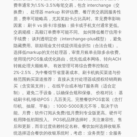
费率通常为1.5%-3.5%每笔交易，包含 interchange（交
换费）、处理器 markup 和评估费。餐厅类交易因服务性
质，费率可能略高，尤其奖励卡占比高时。常见费率影响
因素： 刷卡 vs 插卡/非接触：插卡或手机支付通常更低。
交易规模：高额订单费率可能不同。 如何降低餐厅信用卡
手续费： 谈判透明定价（interchange-plus模型），避免
隐藏费用。鼓励现金支付或提供现金折扣（合法合规）。
选择低markup的支付处理器，审查月账单去除多余收费。
使用现代POS集成优化路由，优先低成本网络。转向ACH
转账处理大额账单。 有效管理可将综合费率控制在
2%-2.5%，为中餐馆节省显著成本。刷卡机购买渠道与价
格范围购买渠道推荐： 直接从支付处理器或授权经销商购
买（含安装支持）。在线平台或本地IT服务商（适合定
制）。避免二手设备，以确保合规和保修。 价格对比： 基
础刷卡机/移动POS：几百美元。完整餐饮POS套装（含打
印机、抽屉、平板）：1000-5000美元不等，取决于功
能。月费：软件订阅从免费/低月费到专业版更高。硬件可
租用降低初期投入。 POS机品牌选择时，关注兼容性、售
后和更新，而非过度依赖特定名称。餐饮如何选择收银系
统选择适合餐饮的收银系统时，考虑： 业务类型：全服务