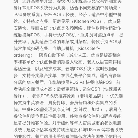
划，尤其高峰季开业。餐饮POS系统类型比较与评测北美
餐厅常用POS系统分为几类，适合不同规模的中餐场景：
iPad餐饮系统 / 平板POS：轻便、经济，适合中小型中餐
馆。支持移动点餐、厨房显示（Kitchen POS）。优点是
安装快、界面友好；缺点是依赖网络，硬件耐用性稍逊传
统触摸屏POS。手持/无线POS机：服务员可桌边点单，提
升效率，尤其适合忙碌的粤菜或川菜馆。餐饮手持POS系
统常集成扫码点餐。自助点餐机（Kiosk Self-
ordering）：顾客自助下单，减少人工。优点是提高翻台
率和客单价；缺点包括初期投入较高、老人或语言障碍顾
客适应慢，以及维护成本。云端POS系统：实时数据同
步，支持外卖聚合接单、在线点餐平台集成。适合有多家
分店的华人餐厅。传统触摸屏POS vs 快餐电脑POS：前
者功能全面但成本高；后者更简洁，适合QSR（快速服务
餐厅）。 餐饮POS系统推荐原则（非特定品牌）：优先选
择支持中英双语、厨房打印、会员营销和外卖集成的系
统。中餐POS需处理复杂定制（如辣度、加菜），后厨点
餐软件和等位系统也很实用。移动点餐软件和扫码点餐能
显著提升顾客体验。对于纽约等华人密集城市的餐饮电脑
系统，建议评估本地支持响应速度和与UServe等零售系统
的兼容性。餐厅信用卡手续费与降低方法美国餐厅信用卡