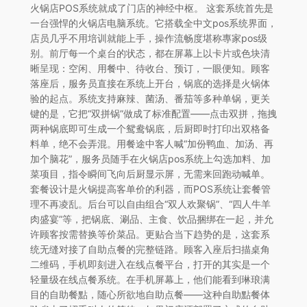
火锅店POS系统就成了门店的神经中枢。 这套系统首先是
一台强悍的火锅店电脑系统。它搭载全中文pos系统界面，
店员几乎不用培训就能上手，操作流畅度堪称專家pos级
别。前厅每一个桌台的状态，都在屏幕上以卡片或色块清
晰呈现：空闲、用餐中、待收台、预订，一眼便知。顾客
落座后，服务员直接在系统上开台，锅底的选择是火锅体
验的起点。系统支持麻辣、菌汤、番茄等多种单锅，更关
键的是，它把“双拼锅”做成了标准配置——点击双拼，拖拽
两种锅底即可生成一个鸳鸯锅底，后厨即时打印出双格备
料单，绝不会弄混。用餐途中客人喊“加份鸭血、加汤、再
加个脑花”，服务员随手在火锅店pos系统上勾选加料、加
菜项目，指令瞬间飞向后厨显示屏，无需来回跑动喊单。
套餐设计是火锅提高客单价的利器，而POS系统让套餐管
理不再凌乱。后台可以自由组合“双人欢聚锅”、“四人牛羊
肉盛宴”等，把锅底、涮品、主食、饮品捆绑在一起，并允
许顾客按需替换等价菜品。更贴合当下趋势的是，这套系
统无缝对接了自助点餐的完整链路。顾客入座后扫描桌角
二维码，手机即刻进入在线点餐平台，打开的其实是一个
轻量级在线点餐系统。在手机屏幕上，他们能看到琳琅满
目的自助餐點，随心所欲地自助点餐——这种自助點餐体