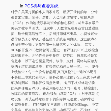
in
POS机与点餐系统
对于在美国打拼的华人商家来说，新店开业前的每一分钟
都异常宝贵。装修、进货、人员培训连轴转，收银系统
（POS） 作为连接顾客与资金的核心枢纽，却常常在最后
关头才被草草测试。 现实中，无数老板在开业首日遭遇噩
梦：刷卡机死活连不上、后厨打印机不出单、小费设置错
误导致员工少拿钱、甚至整个系统断网瘫痪。这些故障不
仅损失营业额，更伤害第一批进店客人的体验。 其实，
90%的开业POS故障都可以通过一套严谨的POS上线检查
流程来避免。无论你是开中餐馆、奶茶店、按摩店还是零
售超市，以下这份覆盖硬件、软件、支付、网络与应急方
案的全维度测试清单，将帮你稳稳跨出第一步。 一、硬件
上线检查：每一台设备都必须“真刀真枪”过一遍POS硬件
不是插上电就代表能用。请务必在开业前3-5天完成下列逐
项功能测试，而非仅仅清点数量。 备用平板或终端切换：
如果你使用云POS，务必用备机登录同一账号，模拟主机
故障后的接替流程。 电池续航（移动POS）：对于移动点
餐设备，测试在持续操作下的实际掉电速度，确保撑过一
个完整餐期。 打印清晰度与速度：打印多张带logo、中英
文菜名、优惠信息的完整小票，确保不缺行、不卡纸。 切