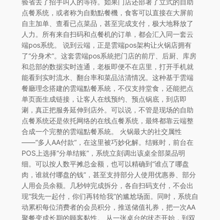
验省去了招手叫人的等待。如果门店还部署了立式的自助
点餐系统，或者称为自動點餐機，食客可以直接在大屏前
自主加单、查看已点菜品，甚至完成支付，极大地释放了
人力。所有来自扫码和点餐机的订单，都会汇入同一套云
端pos系统。 说到云端，正是雲端pos架构让火锅店拥有
了“分身术”。这套雲端pos系統把门店的前厅、后厨、库房
和总部的数据实时连通，老板即便不在店里，打开手机就
能看到实时流水、翻台率和菜品沽清情况。这种基于雲端
餐廳理念搭建的雲端點餐系統，不仅支持堂食，还能把点
单页面生成链接，让客人在线预约、预点锅底，到店即
涮，真正把服务延伸到店外。可以说，不管是现场的自助
点餐系统还是依托网络的在线点餐系统，最终都靠云端整
合成一个完整的雲端點餐系統。 火锅最大的社交属性
——“多人AA付款”，在这里被巧妙化解。结账时，前台在
POS上选择“分单结账”，系统立刻调出该桌全部菜品明
细。可以按人数平摊总金额，也可以精确到“谁点了哪盘
肉，谁就付哪盘的钱”，甚至支持部分人使用优惠券、部分
人用会员余额。几秒钟完成拆分，各自扫码支付，不会出
现“我先一起付，你们再转给我”的尴尬场面。同时，系统自
动累积每位消费者的会员积分，推送储值礼券，把一次AA
聚餐变成长期的顾客黏性。 从一张桌台的状态开始，到双