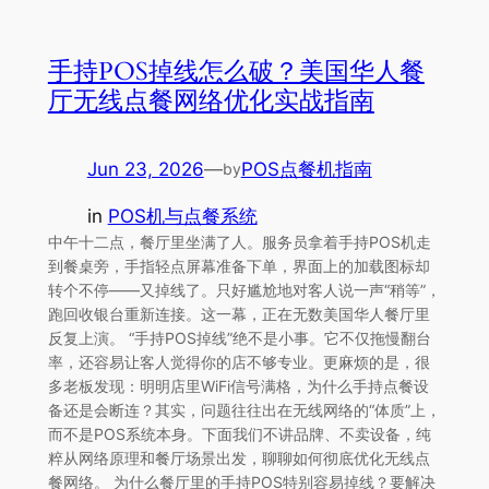
手持POS掉线怎么破？美国华人餐
厅无线点餐网络优化实战指南
Jun 23, 2026
—
POS点餐机指南
by
in
POS机与点餐系统
中午十二点，餐厅里坐满了人。服务员拿着手持POS机走
到餐桌旁，手指轻点屏幕准备下单，界面上的加载图标却
转个不停——又掉线了。只好尴尬地对客人说一声“稍等”，
跑回收银台重新连接。这一幕，正在无数美国华人餐厅里
反复上演。 “手持POS掉线”绝不是小事。它不仅拖慢翻台
率，还容易让客人觉得你的店不够专业。更麻烦的是，很
多老板发现：明明店里WiFi信号满格，为什么手持点餐设
备还是会断连？其实，问题往往出在无线网络的“体质”上，
而不是POS系统本身。下面我们不讲品牌、不卖设备，纯
粹从网络原理和餐厅场景出发，聊聊如何彻底优化无线点
餐网络。 为什么餐厅里的手持POS特别容易掉线？要解决