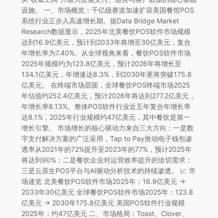
设施。 一、市场概览：千亿级赛道加速扩容美国餐馆POS
系统行业正步入高速增长期。据Data Bridge Market
Research数据显示，2025年北美餐饮POS软件市场规模
达到16.9亿美元，预计到2033年将增至30亿美元，复合
年增长率为7.40%。从全球视角来看，餐饮POS软件市场
2025年规模约为123.8亿美元，预计2026年将增长至
134.1亿美元，年增速达8.3%，到2030年更将突破175.8
亿美元。 在终端市场层面，全球餐饮POS终端市场2025
年估值约252.4亿美元，预计2026年将达到277.2亿美元，
年增长率8.13%。整体POS软件行业近五年复合年增长率
达8.1%，2025年行业规模约47亿美元，其中餐饮是第一
增长引擎。 市场增长的核心驱动力来自三大方向：一是数
字支付解决方案的广泛采用，Tap to Pay推动电子钱包渗
透率从2021年的72%提升至2023年的77%，预计2025年
将达到90%；二是餐饮企业对运营效率提升的迫切需求；
三是云原生POS平台与AI驱动分析技术的持续渗透。 📈 市
场速览 北美餐饮POS软件市场2025年：16.9亿美元 →
2033年30亿美元 全球餐饮POS软件市场2025年：123.8
亿美元 → 2030年175.8亿美元 美国POS软件行业规模
2025年：约47亿美元 二、市场格局：Toast、Clover、