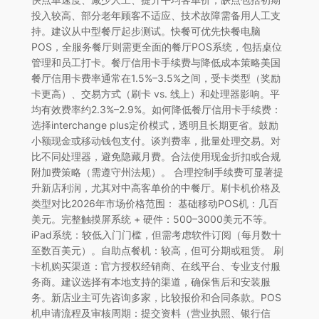
投入较高、部分老年顾客不适应、技术故障需备用人工支
持。建议从中型餐厅起步测试。快餐可优先快餐电脑
POS，全服务餐厅则需更全面的餐厅POS系统，包括桌位
管理和员工打卡。餐厅信用卡手续费与降低成本策略美国
餐厅信用卡费率通常在1.5%–3.5%之间，受卡类型（奖励
卡更高）、交易方式（刷卡 vs. 线上）和处理器影响。平
均有效费率约2.3%–2.9%。如何降低餐厅信用卡手续费：
选择interchange plus定价模式，透明且长期更省。鼓励
小额现金或移动钱包支付。谈判费率，批量处理交易。对
比不同处理器，避免隐藏月费。合法使用现金折扣或合规
附加费策略（需遵守州法规）。 合理控制手续费可显著提
升新店利润，尤其对中高客单价的中餐厅。刷卡机价格及
类型对比2026年市场价格范围： 基础移动POS机：几百
美元。完整触摸屏系统 + 硬件：500–3000美元不等。
iPad系统：较低入门门槛，但需考虑软件订阅（每月数十
至数百美元）。自助点餐机：较高，但可分期或租赁。 刷
卡机购买渠道：官方授权经销商、在线平台、专业支付服
务商。建议选择有本地支持的渠道，确保售后和安装服
务。新店业主可先咨询多家，比较报价和合同条款。POS
机申请流程及审核周期：提交资料（营业执照、银行信