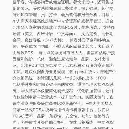
便于客户存档咨询费或佣金证明。餐饮场景中，还可集成
厨房显示、等位系统和后厨点餐软件，提升效率。其他功
能如库存管理、员工打卡、会员营销和报告分析，能帮助
华人商家实现高效房地产中介管理系统或餐厅管理。适合
北美华人商家的选择建议选择POS时，优先考虑： 支持多
语言（英文、西班牙语、中文界面）。灵活定价、无长期
合同。良好客服（24/7支持）。兼容外卖平台和移动支
付。平衡成本与功能：小型店从iPad系统起步，大店选全
面餐饮POS。 自助点餐系统可节省人力，但需评估客户接
受度和维护。总体，避免过度依赖单一品牌，多对比演
示。北美POS市场持续发展，云端和移动解决方案正成为
主流。建议根据自身业务规模（餐厅pos系统 vs. 房地产中
介收银系统）实际测试几家，计算总拥有成本（TCO），
包括手续费和时间节省带来的收益。通过合理选择POS系
统，华人商家不仅能简化刷卡流程、优化收据管理，还能
有效控制申请与运营成本，提升竞争力。实际决策前，咨
询专业商户服务提供商并比较最新报价。 –作为美国华人
商家一站式POS系统与信用卡刷卡机推荐平台，我们从
POS机费率、品牌、兼容性、安全性、功能、价格等方
面，为您推荐具备自助点餐机、在线点餐系统、中文POS
菜单系统、移动点餐支付一体机、扫码点餐、会员营销系