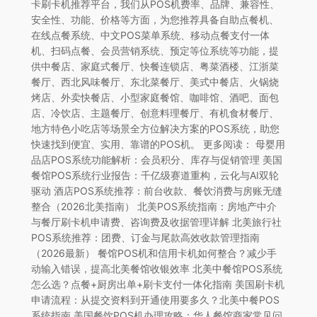
卡刷卡机推荐平台，我们从POS机费率、品牌、兼容性、
安全性、功能、价格等方面，为您推荐具备自助点餐机、
在线点餐系统、中文POS菜单系统、移动点餐支付一体
机、扫码点餐、会员营销系统、预定等位系统等功能，提
供中餐店、家庭式餐厅、快餐连锁店、粤菜酒楼、江浙菜
餐厅、西北风味餐厅、东北菜餐厅、美式中餐店、火锅烧
烤店、外卖快餐店、小型家庭餐馆、咖啡馆、酒吧、面包
店、冷饮店、主题餐厅、创意料理餐厅、有机食材餐厅、
地方特色小吃店等场景全方位解决方案的POS系统，助您
快速找到便宜、实用、靠谱的POS机。 更多阅读： 母婴用
品店POS系统功能解析：会员积分、库存与促销管理 美国
餐馆POS系统行业报告：千亿级赛道重构，云化与AI双轮
驱动 酒店POS系统推荐：前台收款、餐饮消费与房账无缝
整合（2026北美指南） 北美POS系统指南：房地产中介
与餐厅刷卡机申请费、咨询费及收据管理详解 北美旅行社
POS系统推荐：团费、订金与尾款高效收款管理指南
（2026最新） 餐馆POS机和信用卡机如何整合？减少手
动输入错误，提高北美餐馆收银效率 北美中餐馆POS系统
怎么选？点餐+厨房出单+刷卡支付一体化指南 美国刷卡机
申请流程：从提交资料到开通使用要多久？北美中餐POS
系统指南 美国餐饮POS机办理攻略：华人餐馆商家常见问