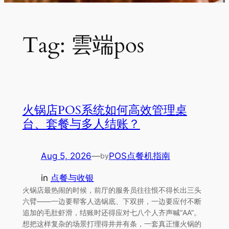
Tag:
雲端pos
火锅店POS系统如何高效管理桌
台、套餐与多人结账？
Aug 5, 2026
—
POS点餐机指南
by
in
点餐与收银
火锅店最热闹的时候，前厅的服务员往往恨不得长出三头
六臂——一边要帮客人选锅底、下双拼，一边要应付不断
追加的毛肚虾滑，结账时还得应对七八个人齐声喊“AA”。
想把这样复杂的场景打理得井井有条，一套真正懂火锅的