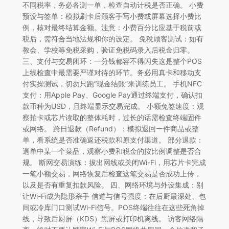
不同税率，务必各测一单，检查自动计税是否正确。 小费
预设与签单：模拟刷卡后顾客手写小费或屏幕选择小费比
例，核对最终结算金额。注意：小费百分比应基于税前或
税后，需符合当地法规和你的设定。 免稅顾客测试：如有
教会、学校等免税采购，验证免税码录入后税金归零。
三、支付与交易闭环：一分钱都容不得闪失这是整个POS
上线检查中最需要严谨对待的环节。务必用真卡和移动支
付实操测试，切勿只跑“现金结账”来训练员工。 手机NFC
支付：用Apple Pay、Google Pay通过终端支付，确认扣
款币种为USD，且终端显示交易完成。 小额免签速度：观
察拍卡或芯片读取的整体耗时，过长的话需检查终端固件
或网络。 跨日退款（Refund）：模拟退回一件商品或整
单，看系统是否准确返还税款和原支付渠道。 部分退款：
退单中某一个菜品，观察小费和税金的按比例调整是否合
规。 断网交易演练：拔出网线或关闭Wi-Fi，用芯片卡完成
一笔小额交易，网络恢复后检查这笔交易是否成功上传，
以及是否有重复扣款风险。 四、网络环境与外设集成：别
让Wi-Fi成为隐形杀手 信道与信号强度：在后厨最深处、包
间或冷库门口测试Wi-Fi信号。POS终端往往在这些死角掉
线，导致后厨屏（KDS）黑屏或打印机离线。 访客网络隔