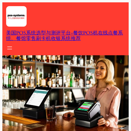
Skip
to
content
美国POS系统选型与测评平台-餐饮POS机在线点餐系
统、餐馆零售刷卡机收银系统推荐