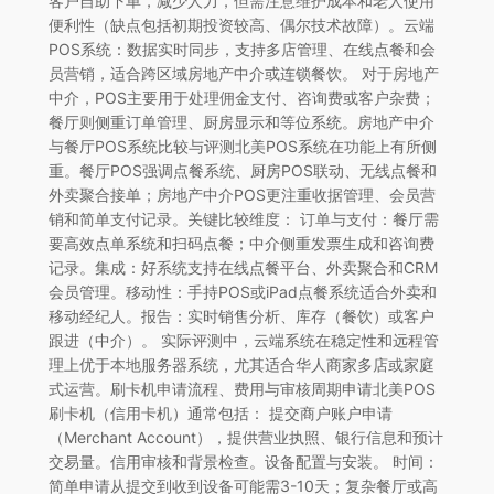
客户自助下单，减少人力，但需注意维护成本和老人使用
便利性（缺点包括初期投资较高、偶尔技术故障）。云端
POS系统：数据实时同步，支持多店管理、在线点餐和会
员营销，适合跨区域房地产中介或连锁餐饮。 对于房地产
中介，POS主要用于处理佣金支付、咨询费或客户杂费；
餐厅则侧重订单管理、厨房显示和等位系统。房地产中介
与餐厅POS系统比较与评测北美POS系统在功能上有所侧
重。餐厅POS强调点餐系统、厨房POS联动、无线点餐和
外卖聚合接单；房地产中介POS更注重收据管理、会员营
销和简单支付记录。关键比较维度： 订单与支付：餐厅需
要高效点单系统和扫码点餐；中介侧重发票生成和咨询费
记录。集成：好系统支持在线点餐平台、外卖聚合和CRM
会员管理。移动性：手持POS或iPad点餐系统适合外卖和
移动经纪人。报告：实时销售分析、库存（餐饮）或客户
跟进（中介）。 实际评测中，云端系统在稳定性和远程管
理上优于本地服务器系统，尤其适合华人商家多店或家庭
式运营。刷卡机申请流程、费用与审核周期申请北美POS
刷卡机（信用卡机）通常包括： 提交商户账户申请
（Merchant Account），提供营业执照、银行信息和预计
交易量。信用审核和背景检查。设备配置与安装。 时间：
简单申请从提交到收到设备可能需3-10天；复杂餐厅或高