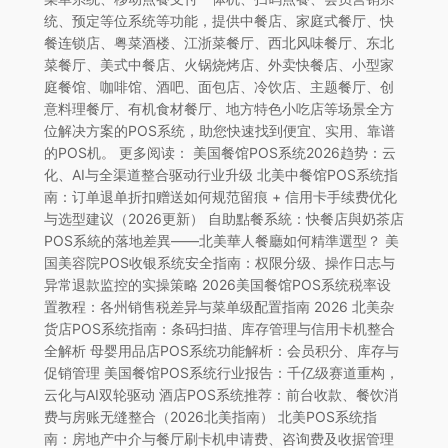
统、预定等位系统等功能，提供中餐店、家庭式餐厅、快
餐连锁店、粤菜酒楼、江浙菜餐厅、西北风味餐厅、东北
菜餐厅、美式中餐店、火锅烧烤店、外卖快餐店、小型家
庭餐馆、咖啡馆、酒吧、面包店、冷饮店、主题餐厅、创
意料理餐厅、有机食材餐厅、地方特色小吃店等场景全方
位解决方案的POS系统，助您快速找到便宜、实用、靠谱
的POS机。 更多阅读： 美国餐馆POS系统2026趋势：云
化、AI与全渠道整合驱动行业升级 北美中餐馆POS系统指
南：订单退单折扣赠送如何规范留痕 + 信用卡手续费优化
与选型建议（2026更新） 自助點餐系統：快餐店與奶茶店
POS系統的落地差異——北美華人餐廳如何精準選型？ 美
国美容院POS收银系统安全指南：权限分级、操作日志与
异常退款监控的实操策略 2026美国餐馆POS系统税率设
置教程：各州销售税差异与菜单级配置指南 2026 北美杂
货店POS系统指南：条码扫描、库存管理与信用卡机整合
全解析 母婴用品店POS系统功能解析：会员积分、库存与
促销管理 美国餐馆POS系统行业报告：千亿级赛道重构，
云化与AI双轮驱动 酒店POS系统推荐：前台收款、餐饮消
费与房账无缝整合（2026北美指南） 北美POS系统指
南：房地产中介与餐厅刷卡机申请费、咨询费及收据管理