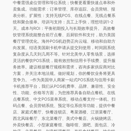
中餐需强桌位管理和等位系统；快餐更看重快速点单和外
卖集成。功能需求：订单管理、库存追踪、会员营销、报
表分析。扩展性：支持无线POS、在线点餐、无线点餐系
统和聚合接单。培训与支持：员工上手快，理想培训1-2
天。成本与ROI：平衡初期投入与长期效率提升。 高效餐
饮管理系统能整合前厅点餐、后厨软件和支付，助力美国
餐厅管理优化。海外POS机趋势正向云端、移动和自助方
向发展。结语美国刷卡机申请从提交到使用，时间因系统
复杂度从几天到几周不等。针对北美华人零售场景，选择
灵活的餐饮POS系统，能有效控制信用卡手续费、提升服
务效率。建议根据餐厅规模和需求，咨询多家供应商对比
方案，并关注本地法规。做好规划，你的餐饮业务将更具
竞争力。 –作为美国华人商家一站式POS系统与信用卡刷
卡机推荐平台，我们从POS机费率、品牌、兼容性、安全
性、功能、价格等方面，为您推荐具备自助点餐机、在线
点餐系统、中文POS菜单系统、移动点餐支付一体机、扫
码点餐、会员营销系统、预定等位系统等功能，提供中餐
店、家庭式餐厅、快餐连锁店、粤菜酒楼、江浙菜餐厅、
西北风味餐厅、东北菜餐厅、美式中餐店、火锅烧烤店、
外卖快餐店、小型家庭餐馆、咖啡馆、酒吧、面包店、冷