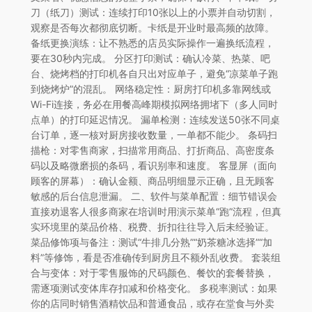
刀（纸刀）测试：连续打印10张以上的小票并自动切割，
观察是否每次都彻底切断。卡纸是开业时最高频的故障。
备纸更换演练：让不熟悉的店员实际操作一遍换纸流程，
要在30秒内完成。 分区打印测试：确认冷菜、热菜、吧
台、烧烤档的打印机各自只出对应单子，避免“凉菜单子跑
到烧烤炉”的混乱。 网络稳定性：厨房打印机多靠网线或
Wi-Fi连接，务必在用餐高峰期模拟网络拥堵下（多人同时
点单）的打印延迟情况。 漏单检测：连续发送50张不同桌
台订单，逐一核对厨房接收数量，一单都不能少。 条码扫
描枪：对零售商家，扫描常用商品、打折商品、高密度条
码以及略微磨损的条码，看识别率和速度。 客显屏（面向
顾客的屏幕）：确认金额、商品明细显示正确，且无顾客
敏感的后台信息泄漏。 二、软件与菜单配置：细节错误会
直接劝退客人很多商家在培训时用演示菜单“跑”流程，但真
实环境里的菜品价格、税费、折扣往往导入后未经验证。
菜品修饰项与备注：测试“牛排几分熟”“奶茶糖冰选择”“加
料”等修饰，看是否准确传到厨房且不额外乱收费。 套装组
合与变体：对于零售服饰的尺码颜色、餐饮的套餐替换，
需逐项测试变体库存扣减和价格变化。 多税率测试：如果
你的店同时销售酒精饮品和普通食品，或存在堂食与外卖