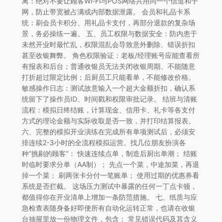
离：绝对不要让顾客Wi-Fi与POS网络共用同一个信道和子
网，防止带宽被占满或内部数据泄露。 会员和礼品卡系
统：刷会员卡积分、用礼品卡支付，再部分退款的复杂场
景，务必操练一遍。 五、员工权限与数据安全：防内患于
未然开业时最忙乱，权限混乱会导致意外删除、错误折扣
甚至收银舞弊。 角色权限验证：老板/经理账号应能查看所
有报表和后台；普通收银员无法关闭收银周期、不能随意
打折超过限定比例；后厨员工只能看单，不能修改价格。
敏感操作日志：测试故意输入一个超大金额折扣，确认系
统留下了操作员ID、时间戳和权限审批记录。 结班与清账
流程：模拟日终结账，计算现金、信用卡、礼卡等各支付
方式的理论金额与实际收取是否一致，并打印结算报表。
六、完整的模拟开业演练在完成所有单项测试后，必须安
排连续2-3小时的全流程模拟运营。找几位朋友扮演各
种“挑剔的顾客”： 快速连续点单，制造后厨出单潮； 结账
时临时要求分单（AA制）； 先点一个菜，中途加菜，再退
掉一个菜； 刷两张卡分付一笔账单； 使用过期的优惠券看
系统是否拦截。 这场压力测试中暴露的任何一丁点卡顿，
都值得你在开业清单上增加一条防范措施。 七、纸质与应
急检查表随身备好即便所有自动化运转正常，也请在收银
台抽屉里放一份物理文件，包含： 常见错误代码及其含义