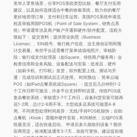
美华人零售场景，分享POS系统类型比较、餐厅支付实用
建议，以及如何选择适合中餐的收银系统，助力你的餐厅
更好地管理订单、支付和日常运营。美国POS系统申请流
程及审核周期POS机（Point of Sale System，销售点系
统）申请通常涉及商户账户开通和硬件/软件配置。流程大
致如下： 提交资料：提供营业执照（Business
License）、EIN税号、银行账户信息、业主身份证明和预
计交易量。有些平台还需餐厅菜单或场地照片。审核阶
段：银行或支付处理器（如Square、传统商户服务商）会
检查信用和业务风险。设备配送与安装：批准后，硬件
（如刷卡机、打印机）发货，软件配置上线。测试与开
通：完成培训和测试后正式使用。 时间预估： 简单云端
POS（如iPad点餐系统或Square）：提交后几分钟到1-2
个工作日即可激活，许多平台支持即时设置。传统POS或
复杂餐饮系统：审核需3-7个工作日，设备到货安装可能再
花1-2周，总计2-6周不等。大型或多店系统可能需4-8
周。不同类型处理时间差异：无线/手持POS机较快；自助
点餐机（Kiosk）需额外硬件安装，时间稍长；云端POS系
统最灵活，适合快速启动。 申请后多久能收到设备？视供
应商而定，标准配送通常3-7天，加急可更快。建议提前规