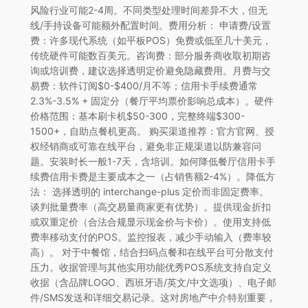
风险行业可能2-4周。不同类型处理时间差异不大，但无
线/手持设备可能额外配置时间。费用分析： 申请费/设置
费：许多现代系统（如平板POS）免费或低至几十美元，
传统硬件可能数百美元。咨询费：部分服务商收取初期咨
询或培训费，建议选择透明定价避免隐藏费用。月费与交
易费：软件订阅$0-$400/月不等；信用卡手续费通常
2.3%-3.5% + 固定分（餐厅平均票价影响总成本）。硬件
价格范围：基本刷卡机$50-300，完整终端$300-
1500+，自助点餐机更高。 购买渠道推荐：官方官网、授
权经销商或可靠在线平台，避免非正规渠道以防兼容问
题。安装时长一般1-7天，含培训。如何降低餐厅信用卡手
续费信用卡费是主要成本之一（占销售额2-4%）。降低方
法： 选择透明的 interchange-plus 定价而非固定费率。
谈判批量费率（高交易量商家更有优势）。提供现金折扣
或双重定价（合法合规显示现金价与卡价）。使用支持低
费率移动支付的POS。监控报表，减少手动输入（费率较
高）。 对于中餐馆，结合扫码点餐和在线平台可分散支付
压力。收据管理与其他实用功能优秀POS系统支持自定义
收据（含品牌LOGO、西班牙语/英文/中文选项）、电子邮
件/SMS发送和详细交易记录。这对房地产中介特别重要，