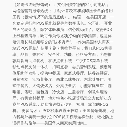
（如刷卡终端报错码）； 支付网关客服的24小时电话；
网络运营商报修热线； 手动计算税率和刷印压卡单的备用
工具（极端情况下的最后底线）。 结语： 在美国开店，一
套稳定运行的POS系统就是你的数字店长。它不乱，开业
当天的现金流、顾客体验和员工信心就稳住了。这份POS
上线检查清单，既可作为你逐项打勾的行动指南，也是你
培训店长时必须移交的“技术资产”。 –作为美国华人商家一
站式POS系统与信用卡刷卡机推荐平台，我们从POS机费
率、品牌、兼容性、安全性、功能、价格等方面，为您推
荐具备自助点餐机、在线点餐系统、中文POS菜单系统、
移动点餐支付一体机、扫码点餐、会员营销系统、预定等
位系统等功能，提供中餐店、家庭式餐厅、快餐连锁店、
粤菜酒楼、江浙菜餐厅、西北风味餐厅、东北菜餐厅、美
式中餐店、火锅烧烤店、外卖快餐店、小型家庭餐馆、咖
啡馆、酒吧、面包店、冷饮店、主题餐厅、创意料理餐
厅、有机食材餐厅、地方特色小吃店等场景全方位解决方
案的POS系统，助您快速找到便宜、实用、靠谱的POS
机。 更多阅读： POS税率设置全攻略：美国餐馆州税、地
方税与外卖税一步到位 POS员工权限这样分配，轻松防止
误操作与偷单——美国华人商家实用指南…