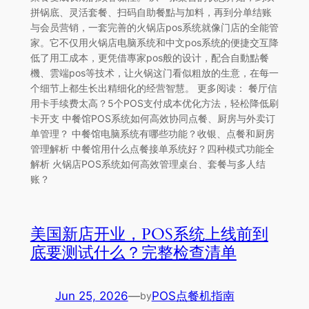
拼锅底、灵活套餐、扫码自助餐點与加料，再到分单结账
与会员营销，一套完善的火锅店pos系统就像门店的全能管
家。它不仅用火锅店电脑系统和中文pos系统的便捷交互降
低了用工成本，更凭借專家pos般的设计，配合自動點餐
機、雲端pos等技术，让火锅这门看似粗放的生意，在每一
个细节上都生长出精细化的经营智慧。 更多阅读： 餐厅信
用卡手续费太高？5个POS支付成本优化方法，轻松降低刷
卡开支 中餐馆POS系统如何高效协同点餐、厨房与外卖订
单管理？ 中餐馆电脑系统有哪些功能？收银、点餐和厨房
管理解析 中餐馆用什么点餐接单系统好？四种模式功能全
解析 火锅店POS系统如何高效管理桌台、套餐与多人结
账？
美国新店开业，POS系统上线前到
底要测试什么？完整检查清单
Jun 25, 2026
—
POS点餐机指南
by