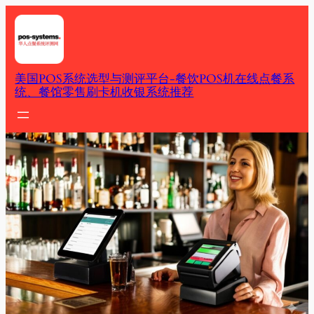
Skip
to
content
美国POS系统选型与测评平台-餐饮POS机在线点餐系
统、餐馆零售刷卡机收银系统推荐