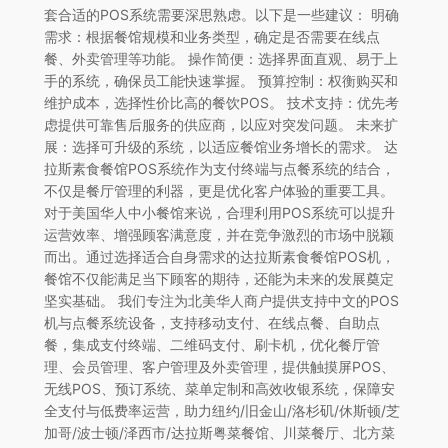
套合适的POS系统需要深思熟虑。以下是一些建议： 明确
需求：根据餐馆规模和业务类型，确定是否需要在线点
餐、外卖管理等功能。 操作简便：选择界面直观、易于上
手的系统，确保员工能快速掌握。 预算控制：权衡购买和
维护成本，选择性价比高的餐饮POS。 技术支持：优先考
虑提供可靠售后服务的供应商，以应对突发问题。 未来扩
展：选择可升级的系统，以适应餐馆业务增长的需求。 达
拉斯素食餐馆POS系统作为支付终端与点餐系统的结合，
不仅是餐厅管理的利器，更是优化客户体验的重要工具。
对于美国华人中小餐馆来说，合理利用POS系统可以提升
运营效率、增强顾客满意度，并在竞争激烈的市场中脱颖
而出。通过选择适合自身需求的达拉斯素食餐馆POS机，
餐馆不仅能满足当下顾客的期待，还能为未来的发展奠定
坚实基础。 我们专注为北美华人商户提供支持中文的POS
机与点餐系统设备，支持移动支付、在线点餐、自助点
餐，集成支付终端、二维码支付、刷卡机，优化餐厅管
理、会员管理、客户管理及外卖管理，提供触摸屏POS、
无线POS、预订系统、菜单定制和高效收银系统，保障安
全支付与低费率运营，助力纽约/旧金山/洛杉矶/休斯顿/芝
加哥/波士顿/泽西市/达拉斯粤菜餐馆、川菜餐厅、北方菜