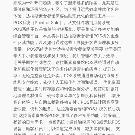
渐成为一种热门趋势，吸引了越来越多的顾客，尤其是注
重健康和环保的华人社区。为了提升运营效率并优化客户
体验，达拉斯素食餐馆需要借助现代化的管理工具——
POS系统（Point of Sale）。从支付终端到点餐系统，
POS系统不仅是简单的收银系统，更是集成了多种功能的
综合管理平台。本文将探讨达拉斯素食餐馆POS机的重要
性及其功能，以及如何通过这些工具提升客户管理和服务
质量。 POS系统为何对达拉斯素食餐馆至关重要 对于美国
华人中小餐馆老板和员工来说，餐厅管理不仅关乎效率，
还关乎顾客的满意度。达拉斯素食餐馆POS系统通过自动
化和数据化管理解决了许多传统运营中的痛点： 提升效
率：无论是堂食还是外卖，POS系统通过自动化的点餐系
统和支付终端，减少了人工操作的时间和错误。 优化资源
管理：通过实时库存跟踪和销售数据分析，餐馆可以更好
地管理食材供应，确保素食菜单的新鲜度和多样性。 增强
客户体验：从自助点餐到移动支付，POS系统让顾客享受
更快捷、便利的服务。 达拉斯素食餐馆POS系统的核心功
能 达拉斯素食餐馆POS机集成了多种实用功能，能够满足
餐馆的日常需求： 点餐系统：通过触摸屏POS或无线POS
设备，顾客和员工可以快速完成点餐，减少等待时间。 支