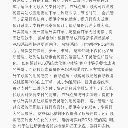
付终端：支持刷卡机、移动支付和二维码支付等多种方
式，适应不同顾客的支付习惯。 在线点餐：顾客可以通过
餐馆网站或应用提前下单，到店即取，节省时间。 会员管
理：记录顾客信息，提供个性化优惠，提升顾客忠诚度。
预订系统：支持在线桌位预订，帮助餐馆合理安排客流。
外卖管理：统一管理外卖订单，与堂食订单无缝衔接，提
高处理效率。 菜单定制：根据季节或顾客需求调整菜单，
POS系统可快速更新内容。 收银系统：作为餐饮POS的核
心，确保交易快速、安全、准确。 这些功能不仅简化了餐
厅管理，还为达拉斯素食餐馆的运营注入了灵活性和智能
化。 如何通过POS系统优化客户体验 客户体验是餐馆成功
的关键，而达拉斯素食餐馆POS系统通过以下方式显著提
升了顾客的用餐感受： 自助点餐：顾客可以通过自助设备
或触摸屏POS自主下单，减少沟通障碍，提升点餐效率。
移动支付与二维码支付：快速结账减少排队时间，迎合现
代顾客对便捷支付的需求。 在线点餐与外卖管理：提前下
单或外卖服务让顾客享受灵活的用餐选择。 客户管理：通
过会员管理系统了解顾客喜好，提供定制化服务，增强顾
客的归属感。 这些优化措施不仅提高了服务速度，还让顾
客感受到更人性化的关怀。 选择与实施POS系统的实用建
议 对于达拉斯素食餐馆的老板和员工来说，选择和实施一