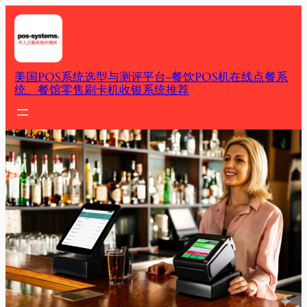
Skip
to
content
美国POS系统选型与测评平台-餐饮POS机在线点餐系
统、餐馆零售刷卡机收银系统推荐