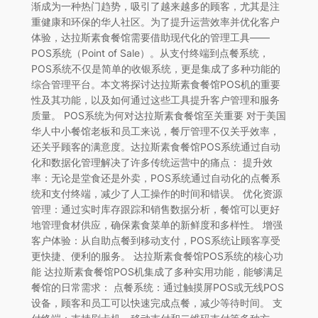
渐成为一种热门趋势，吸引了越来越多的顾客，尤其是注
重健康和环保的华人社区。为了提升运营效率并优化客户
体验，达拉斯素食餐馆需要借助现代化的管理工具——
POS系统（Point of Sale）。从支付终端到点餐系统，
POS系统不仅是简单的收银系统，更是集成了多种功能的
综合管理平台。本文将探讨达拉斯素食餐馆POS机的重要
性及其功能，以及如何通过这些工具提升客户管理和服务
质量。 POS系统为何对达拉斯素食餐馆至关重要 对于美国
华人中小餐馆老板和员工来说，餐厅管理不仅关乎效率，
还关乎顾客的满意度。达拉斯素食餐馆POS系统通过自动
化和数据化管理解决了许多传统运营中的痛点： 提升效
率：无论是堂食还是外卖，POS系统通过自动化的点餐系
统和支付终端，减少了人工操作的时间和错误。 优化资源
管理：通过实时库存跟踪和销售数据分析，餐馆可以更好
地管理食材供应，确保素食菜单的新鲜度和多样性。 增强
客户体验：从自助点餐到移动支付，POS系统让顾客享受
更快捷、便利的服务。 达拉斯素食餐馆POS系统的核心功
能 达拉斯素食餐馆POS机集成了多种实用功能，能够满足
餐馆的日常需求： 点餐系统：通过触摸屏POS或无线POS
设备，顾客和员工可以快速完成点餐，减少等待时间。 支