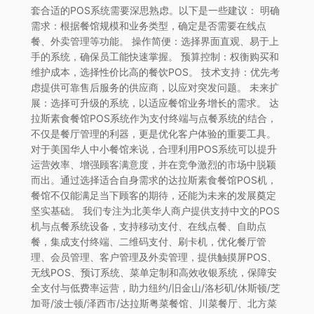
套合适的POS系统需要深思熟虑。以下是一些建议： 明确
需求：根据餐馆规模和业务类型，确定是否需要在线点
餐、外卖管理等功能。 操作简便：选择界面直观、易于上
手的系统，确保员工能快速掌握。 预算控制：权衡购买和
维护成本，选择性价比高的餐饮POS。 技术支持：优先考
虑提供可靠售后服务的供应商，以应对突发问题。 未来扩
展：选择可升级的系统，以适应餐馆业务增长的需求。 达
拉斯素食餐馆POS系统作为支付终端与点餐系统的结合，
不仅是餐厅管理的利器，更是优化客户体验的重要工具。
对于美国华人中小餐馆来说，合理利用POS系统可以提升
运营效率、增强顾客满意度，并在竞争激烈的市场中脱颖
而出。通过选择适合自身需求的达拉斯素食餐馆POS机，
餐馆不仅能满足当下顾客的期待，还能为未来的发展奠定
坚实基础。 我们专注为北美华人商户提供支持中文的POS
机与点餐系统设备，支持移动支付、在线点餐、自助点
餐，集成支付终端、二维码支付、刷卡机，优化餐厅管
理、会员管理、客户管理及外卖管理，提供触摸屏POS、
无线POS、预订系统、菜单定制和高效收银系统，保障安
全支付与低费率运营，助力纽约/旧金山/洛杉矶/休斯顿/芝
加哥/波士顿/泽西市/达拉斯粤菜餐馆、川菜餐厅、北方菜