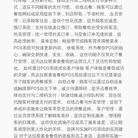
付终端：支持刷卡机、移动支付和二维码支付等多种方
式，适应不同顾客的支付习惯。 在线点餐：顾客可以通过
餐馆网站或应用提前下单，到店即取，节省时间。 会员管
理：记录顾客信息，提供个性化优惠，提升顾客忠诚度。
预订系统：支持在线桌位预订，帮助餐馆合理安排客流。
外卖管理：统一管理外卖订单，与堂食订单无缝衔接，提
高处理效率。 菜单定制：根据季节或顾客需求调整菜单，
POS系统可快速更新内容。 收银系统：作为餐饮POS的核
心，确保交易快速、安全、准确。 这些功能不仅简化了餐
厅管理，还为达拉斯素食餐馆的运营注入了灵活性和智能
化。 如何通过POS系统优化客户体验 客户体验是餐馆成功
的关键，而达拉斯素食餐馆POS系统通过以下方式显著提
升了顾客的用餐感受： 自助点餐：顾客可以通过自助设备
或触摸屏POS自主下单，减少沟通障碍，提升点餐效率。
移动支付与二维码支付：快速结账减少排队时间，迎合现
代顾客对便捷支付的需求。 在线点餐与外卖管理：提前下
单或外卖服务让顾客享受灵活的用餐选择。 客户管理：通
过会员管理系统了解顾客喜好，提供定制化服务，增强顾
客的归属感。 这些优化措施不仅提高了服务速度，还让顾
客感受到更人性化的关怀。 选择与实施POS系统的实用建
议 对于达拉斯素食餐馆的老板和员工来说，选择和实施一