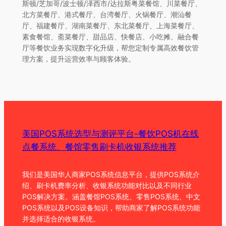
斯顿/芝加哥/波士顿/泽西市/达拉斯粤菜餐馆、川菜餐厅、
北方菜餐厅、港式餐厅、台湾餐厅、火锅餐厅、潮汕餐
厅、福建餐厅、湖南菜餐厅、东北菜餐厅、上海菜餐厅、
素食餐馆、斋菜餐厅、甜品店、快餐店、小吃摊、融合餐
厅等餐饮业务实现数字化升级，帮您定制专属高效餐饮管
理方案，提升运营效率与顾客体验。
美国POS系统选型与测评平台-餐饮POS机在线
点餐系统、餐馆零售刷卡机收银系统推荐
我们是美国华人商家POS系统信息平台，提供POS系统介
绍、刷卡机费率分析、收银系统功能对比以及不同行业
POS解决方案。涵盖餐馆POS系统、零售POS系统、中文
POS系统以及POS设备知识，帮助商家了解POS系统功能
并选择适合的收银系统。