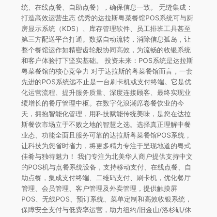
统、在线点餐、自助点餐），确保信息一致。 无缝集成：
打造高效运营生态 优秀的达拉斯粤菜餐馆POS系统可与厨
房显示系统（KDS）、库存管理软件、员工排班工具甚至
第三方配送平台打通。数据自动流转，消除信息孤岛，让
整个餐馆运作如精密齿轮般协同高效，为流畅的收银系统
和客户体验打下坚实基础。 投资未来：POS系统是达拉斯
粤菜餐馆的核心竞争力 对于达拉斯的粤菜餐馆而言，一套
先进的POS系统远不止是一台刷卡机或支付终端。它是优
化运营流程、提升服务质量、深度连接顾客、最终实现业
绩增长的餐厅管理中枢。在数字化浪潮席卷餐饮业的今
天，拥抱智能化管理，用科技赋能传统美味，是您在达拉
斯餐饮市场立于不败之地的智慧之选。选择真正理解中餐
业态、功能全面且服务可靠的达拉斯粤菜餐馆POS系统，
让科技为您省时省力，将更多精力专注于呈现地道的粤式
佳肴与独特魅力！ 我们专注为北美华人商户提供支持中文
的POS机与点餐系统设备，支持移动支付、在线点餐、自
助点餐，集成支付终端、二维码支付、刷卡机，优化餐厅
管理、会员管理、客户管理及外卖管理，提供触摸屏
POS、无线POS、预订系统、菜单定制和高效收银系统，
保障安全支付与低费率运营，助力纽约/旧金山/洛杉矶/休