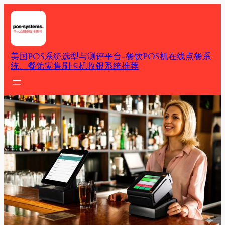
Skip
to
content
美国POS系统选型与测评平台-餐饮POS机在线点餐系
统、餐馆零售刷卡机收银系统推荐