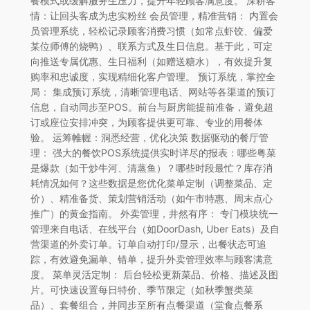
餐模式或缓解服务生压力，提升年轻顾客满意度。 深耕客
情：让回头客成为忠实粉丝 会员管理，精准营销： 内置会
员管理系统，轻松记录顾客消费习惯（如常点虾饺、偏爱
某位师傅的烧鸭）、联系方式及生日信息。基于此，可定
向推送专属优惠、生日福利（如赠送糖水），有效提升复
购率和忠诚度，实现精细化客户管理。 预订系统，掌控全
局： 集成预订系统，清晰管理电话、网站等各渠道的预订
信息，自动同步至POS。前台与厨房能提前准备，避免超
订或座位安排冲突，为顾客提供更可靠、专业的用餐体
验。 运筹帷幄：洞悉经营，优化决策 数据驱动的餐厅管
理： 强大的餐饮POS系统提供实时详尽的报表：哪些粤菜
是爆款（如干炒牛河、清蒸鱼）？哪些时段最忙？库存消
耗情况如何？这些数据是您优化菜单定制（调整菜品、定
价）、精准备货、策划营销活动（如午市特惠、周末点心
推广）的黄金指南。 外卖管理，井然有序： 专门模块统一
管理来自电话、在线平台（如DoorDash, Uber Eats）及自
营渠道的外卖订单。订单自动打印/显示，出餐状态可追
踪，有效避免漏单、错单，提升外卖管理效率与顾客满意
度。 菜单灵活定制： 后台轻松更新菜品、价格、描述及图
片。可快速设置每日特价、季节限定（如秋季蟹类菜
品）、套餐组合，并同步至所有点餐渠道（堂食点餐系