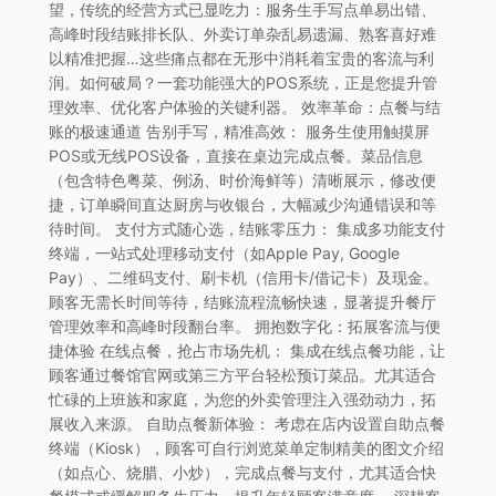
望，传统的经营方式已显吃力：服务生手写点单易出错、
高峰时段结账排长队、外卖订单杂乱易遗漏、熟客喜好难
以精准把握…这些痛点都在无形中消耗着宝贵的客流与利
润。如何破局？一套功能强大的POS系统，正是您提升管
理效率、优化客户体验的关键利器。 效率革命：点餐与结
账的极速通道 告别手写，精准高效： 服务生使用触摸屏
POS或无线POS设备，直接在桌边完成点餐。菜品信息
（包含特色粤菜、例汤、时价海鲜等）清晰展示，修改便
捷，订单瞬间直达厨房与收银台，大幅减少沟通错误和等
待时间。 支付方式随心选，结账零压力： 集成多功能支付
终端，一站式处理移动支付（如Apple Pay, Google
Pay）、二维码支付、刷卡机（信用卡/借记卡）及现金。
顾客无需长时间等待，结账流程流畅快速，显著提升餐厅
管理效率和高峰时段翻台率。 拥抱数字化：拓展客流与便
捷体验 在线点餐，抢占市场先机： 集成在线点餐功能，让
顾客通过餐馆官网或第三方平台轻松预订菜品。尤其适合
忙碌的上班族和家庭，为您的外卖管理注入强劲动力，拓
展收入来源。 自助点餐新体验： 考虑在店内设置自助点餐
终端（Kiosk），顾客可自行浏览菜单定制精美的图文介绍
（如点心、烧腊、小炒），完成点餐与支付，尤其适合快