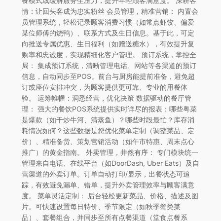
餐模式或缓解服务生压力，提升年轻顾客满意度。 深耕客
情：让回头客成为忠实粉丝 会员管理，精准营销： 内置会
员管理系统，轻松记录顾客消费习惯（如常点虾饺、偏爱
某位师傅的烧鸭）、联系方式及生日信息。基于此，可定
向推送专属优惠、生日福利（如赠送糖水），有效提升复
购率和忠诚度，实现精细化客户管理。 预订系统，掌控全
局： 集成预订系统，清晰管理电话、网站等各渠道的预订
信息，自动同步至POS。前台与厨房能提前准备，避免超
订或座位安排冲突，为顾客提供更可靠、专业的用餐体
验。 运筹帷幄：洞悉经营，优化决策 数据驱动的餐厅管
理： 强大的餐饮POS系统提供实时详尽的报表：哪些粤菜
是爆款（如干炒牛河、清蒸鱼）？哪些时段最忙？库存消
耗情况如何？这些数据是您优化菜单定制（调整菜品、定
价）、精准备货、策划营销活动（如午市特惠、周末点心
推广）的黄金指南。 外卖管理，井然有序： 专门模块统一
管理来自电话、在线平台（如DoorDash, Uber Eats）及自
营渠道的外卖订单。订单自动打印/显示，出餐状态可追
踪，有效避免漏单、错单，提升外卖管理效率与顾客满意
度。 菜单灵活定制： 后台轻松更新菜品、价格、描述及图
片。可快速设置每日特价、季节限定（如秋季蟹类菜
品）、套餐组合，并同步至所有点餐渠道（堂食点餐系