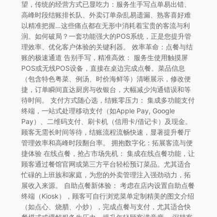
望，传统的经营方式已显吃力：服务生手写点单易出错、
高峰时段结账排长队、外卖订单杂乱易遗漏、熟客喜好难
以精准把握…这些痛点都在无形中消耗着宝贵的客流与利
润。如何破局？一套功能强大的POS系统，正是您提升管
理效率、优化客户体验的关键利器。 效率革命：点餐与结
账的极速通道 告别手写，精准高效： 服务生使用触摸屏
POS或无线POS设备，直接在桌边完成点餐。菜品信息
（包含特色粤菜、例汤、时价海鲜等）清晰展示，修改便
捷，订单瞬间直达厨房与收银台，大幅减少沟通错误和等
待时间。 支付方式随心选，结账零压力： 集成多功能支付
终端，一站式处理移动支付（如Apple Pay, Google
Pay）、二维码支付、刷卡机（信用卡/借记卡）及现金。
顾客无需长时间等待，结账流程流畅快速，显著提升餐厅
管理效率和高峰时段翻台率。 拥抱数字化：拓展客流与便
捷体验 在线点餐，抢占市场先机： 集成在线点餐功能，让
顾客通过餐馆官网或第三方平台轻松预订菜品。尤其适合
忙碌的上班族和家庭，为您的外卖管理注入强劲动力，拓
展收入来源。 自助点餐新体验： 考虑在店内设置自助点餐
终端（Kiosk），顾客可自行浏览菜单定制精美的图文介绍
（如点心、烧腊、小炒），完成点餐与支付，尤其适合快