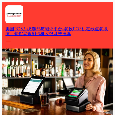
Skip
to
content
美国POS系统选型与测评平台-餐饮POS机在线点餐系
统、餐馆零售刷卡机收银系统推荐