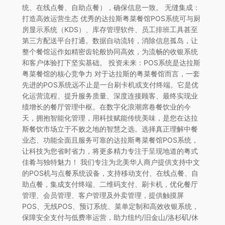
统、在线点餐、自助点餐），确保信息一致。 无缝集成：
打造高效运营生态 优秀的达拉斯粤菜餐馆POS系统可与厨
房显示系统（KDS）、库存管理软件、员工排班工具甚至
第三方配送平台打通。数据自动流转，消除信息孤岛，让
整个餐馆运作如精密齿轮般协同高效，为流畅的收银系统
和客户体验打下坚实基础。 投资未来：POS系统是达拉斯
粤菜餐馆的核心竞争力 对于达拉斯的粤菜餐馆而言，一套
先进的POS系统远不止是一台刷卡机或支付终端。它是优
化运营流程、提升服务质量、深度连接顾客、最终实现业
绩增长的餐厅管理中枢。在数字化浪潮席卷餐饮业的今
天，拥抱智能化管理，用科技赋能传统美味，是您在达拉
斯餐饮市场立于不败之地的智慧之选。选择真正理解中餐
业态、功能全面且服务可靠的达拉斯粤菜餐馆POS系统，
让科技为您省时省力，将更多精力专注于呈现地道的粤式
佳肴与独特魅力！ 我们专注为北美华人商户提供支持中文
的POS机与点餐系统设备，支持移动支付、在线点餐、自
助点餐，集成支付终端、二维码支付、刷卡机，优化餐厅
管理、会员管理、客户管理及外卖管理，提供触摸屏
POS、无线POS、预订系统、菜单定制和高效收银系统，
保障安全支付与低费率运营，助力纽约/旧金山/洛杉矶/休