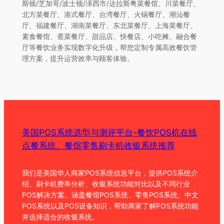
斯顿/芝加哥/波士顿/泽西市/达拉斯粤菜餐馆、川菜餐厅、
北方菜餐厅、港式餐厅、台湾餐厅、火锅餐厅、潮汕餐
厅、福建餐厅、湖南菜餐厅、东北菜餐厅、上海菜餐厅、
素食餐馆、斋菜餐厅、甜品店、快餐店、小吃摊、融合餐
厅等餐饮业务实现数字化升级，帮您定制专属高效餐饮管
理方案，提升运营效率与顾客体验。
美国POS系统选型与测评平台-餐饮POS机在线
点餐系统、餐馆零售刷卡机收银系统推荐
我们是美国华人商家POS系统信息平台，提供POS系统介
绍、刷卡机费率分析、收银系统功能对比以及不同行业
POS解决方案。涵盖餐馆POS系统、零售POS系统、中文
POS系统以及POS设备知识，帮助商家了解POS系统功能
并选择适合的收银系统。