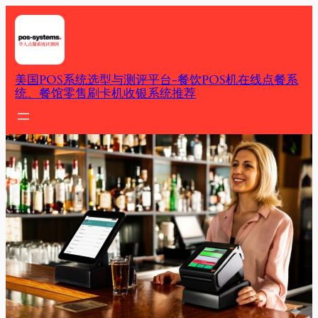
Skip
to
content
美国POS系统选型与测评平台-餐饮POS机在线点餐系
统、餐馆零售刷卡机收银系统推荐