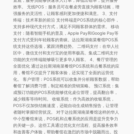
直观，服务员能够快速录入订单，降低出错率，提升服务
效率。 无线POS：服务员可在餐桌旁直接为顾客结账，增
强服务的灵活性，让顾客感到更加便捷和满意。 3、支付
终端：技术革新的前沿 支付终端是POS系统的核心部件，
支持多种现代支付方式，满足不同顾客群体的需求。 移动
支付：随着智能手机的普及，Apple Pay和Google Pay等
支付方式受到年轻顾客的青睐。达拉斯湖南菜餐馆POS系
统支持这些选项，紧跟消费趋势。 二维码支付：在华人社
区中，微信支付和支付宝的使用率极高。集成二维码支付
功能的支付终端能够吸引更多华人顾客。 4、餐厅管理的
全面优化 通过达拉斯湖南菜餐馆POS系统和点餐系统的应
用，餐馆不仅提升了顾客体验，还实现了全面的运营优
化。 客户管理：POS系统可以收集并分析顾客数据，帮助
餐馆了解消费习惯，制定精准的营销策略。 预订系统：集
成预订功能的POS系统能够优化桌位管理，提高翻台率，
减少顾客等待时间。 收银系统：作为高效的收银系统，
POS不仅加快结账速度，还能自动生成销售报告，让管理
者随时掌握经营状况。 对于达拉斯湖南菜餐馆这样的华人
中小型餐馆来说，POS机和点餐系统的应用是提升竞争力
的关键一步。这些工具通过优化支付流程、提高服务效率
和改善客户体验，帮助餐馆在激烈的市场中脱颖而出。投