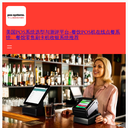
Skip
to
content
美国POS系统选型与测评平台-餐饮POS机在线点餐系
统、餐馆零售刷卡机收银系统推荐