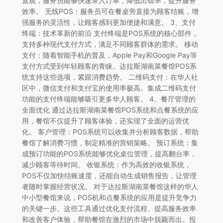
直观，服务员能够快速录入订单，降低出错率，提升服务
效率。 无线POS：服务员可在餐桌旁直接为顾客结账，增
强服务的灵活性，让顾客感到更加便捷和满意。 3、支付
终端：技术革新的前沿 支付终端是POS系统的核心部件，
支持多种现代支付方式，满足不同顾客群体的需求。 移动
支付：随着智能手机的普及，Apple Pay和Google Pay等
支付方式受到年轻顾客的青睐。达拉斯湖南菜餐馆POS系
统支持这些选项，紧跟消费趋势。 二维码支付：在华人社
区中，微信支付和支付宝的使用率极高。集成二维码支付
功能的支付终端能够吸引更多华人顾客。 4、餐厅管理的
全面优化 通过达拉斯湖南菜餐馆POS系统和点餐系统的应
用，餐馆不仅提升了顾客体验，还实现了全面的运营优
化。 客户管理：POS系统可以收集并分析顾客数据，帮助
餐馆了解消费习惯，制定精准的营销策略。 预订系统：集
成预订功能的POS系统能够优化桌位管理，提高翻台率，
减少顾客等待时间。 收银系统：作为高效的收银系统，
POS不仅加快结账速度，还能自动生成销售报告，让管理
者随时掌握经营状况。 对于达拉斯湖南菜餐馆这样的华人
中小型餐馆来说，POS机和点餐系统的应用是提升竞争力
的关键一步。这些工具通过优化支付流程、提高服务效率
和改善客户体验，帮助餐馆在激烈的市场中脱颖而出。投