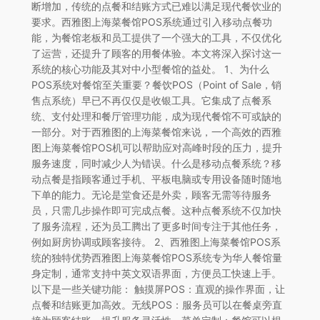
断增加，传统的点餐和结账方式已难以满足现代餐饮业的
要求。西雅图上海菜餐馆POS系统通过引入移动点餐功
能，为餐馆老板和员工提供了一个强大的工具，不仅优化
了运营，还提升了顾客的用餐体验。本文将深入探讨这一
系统的核心功能及其对中小型餐馆的益处。 1、为什么
POS系统对餐馆至关重要？餐饮POS（Point of Sale，销
售点系统）早已不再仅仅是收银工具。它集成了点餐系
统、支付处理和餐厅管理功能，成为现代餐馆不可或缺的
一部分。对于西雅图的上海菜餐馆来说，一个高效的西雅
图上海菜餐馆POS机可以帮助应对高峰时段的压力，提升
服务速度，同时减少人为错误。什么是移动点餐系统？移
动点餐是指顾客通过手机、平板电脑或专用设备随时随地
下单的能力。无论是堂食还是外卖，顾客无需等待服务
员，只需几步操作即可完成点餐。这种点餐系统不仅加快
了服务流程，还为员工腾出了更多时间专注于其他任务，
例如厨房协调或顾客接待。 2、西雅图上海菜餐馆POS系
统的独特优势西雅图上海菜餐馆POS系统专为华人餐馆量
身定制，通常支持中英文双语界面，方便员工快速上手。
以下是一些关键功能： 触摸屏POS：直观的操作界面，让
点餐和结账更加高效。无线POS：服务员可以在餐桌旁直