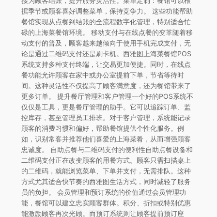
接为顾客结账，提升服务灵活性。菜单定制：餐馆可以根
据季节或顾客喜好调整菜单，保持竞争力。 这些功能帮助
餐馆实现从点餐到结账的全流程数字化管理，特别适合忙
碌的上海菜餐馆环境。 移动支付与在线点餐的变革随着移
动支付的普及，顾客越来越倾向于使用手机完成支付，无
论是通过二维码支付还是刷卡机。西雅图上海菜餐馆POS
系统支持多种支付终端，让交易更加便捷。同时，在线点
餐功能允许顾客在家中或办公室提前下单，节省等待时
间。这种灵活性不仅提高了顾客满意度，还为餐馆带来了
更多订单。 提升餐厅管理和客户管理一个好的POS系统不
仅仅是工具，更是餐厅管理的助手。它可以追踪订单、监
控库存，甚至管理员工排班。对于客户管理，系统能记录
顾客的消费习惯和偏好，帮助餐馆提供个性化服务。例
如，识别常客并推荐他们喜爱的上海菜肴，从而增强顾客
忠诚度。 自助点餐与二维码支付的便利性自助点餐设备和
二维码支付正在改变顾客的用餐方式。顾客只需扫描桌上
的二维码，就能浏览菜单、下单并支付，无需排队。这种
方式尤其适合快节奏的西雅图生活方式，同时减轻了服务
员的负担。 会员管理和预订系统的价值通过会员管理功
能，餐馆可以建立忠实顾客群体。积分、折扣或特别优惠
能激励顾客再次光顾。而预订系统则让顾客提前预订座