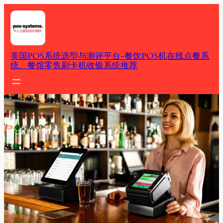
Skip
to
content
美国POS系统选型与测评平台-餐饮POS机在线点餐系
统、餐馆零售刷卡机收银系统推荐