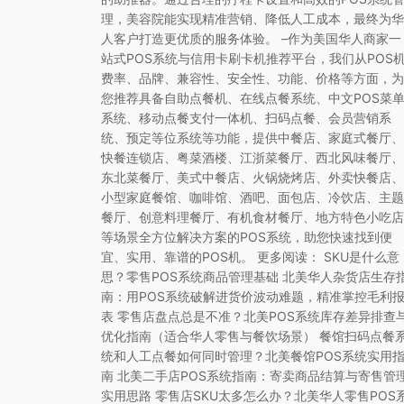
理，美容院能实现精准营销、降低人工成本，最终为华
人客户打造更优质的服务体验。 –作为美国华人商家一
站式POS系统与信用卡刷卡机推荐平台，我们从POS
费率、品牌、兼容性、安全性、功能、价格等方面，为
您推荐具备自助点餐机、在线点餐系统、中文POS菜
系统、移动点餐支付一体机、扫码点餐、会员营销系
统、预定等位系统等功能，提供中餐店、家庭式餐厅、
快餐连锁店、粤菜酒楼、江浙菜餐厅、西北风味餐厅、
东北菜餐厅、美式中餐店、火锅烧烤店、外卖快餐店、
小型家庭餐馆、咖啡馆、酒吧、面包店、冷饮店、主题
餐厅、创意料理餐厅、有机食材餐厅、地方特色小吃店
等场景全方位解决方案的POS系统，助您快速找到便
宜、实用、靠谱的POS机。 更多阅读： SKU是什么意
思？零售POS系统商品管理基础 北美华人杂货店生存
南：用POS系统破解进货价波动难题，精准掌控毛利
表 零售店盘点总是不准？北美POS系统库存差异排查
优化指南（适合华人零售与餐饮场景） 餐馆扫码点餐
统和人工点餐如何同时管理？北美餐馆POS系统实用
南 北美二手店POS系统指南：寄卖商品结算与寄售管
实用思路 零售店SKU太多怎么办？北美华人零售POS