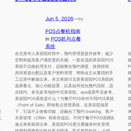
Jun 5, 2026
—
by
POS点餐机指南
in
POS机与点餐
系统
在北美华人美容院经营中，预约管理是提升效率、减少
设
空档和提高客户满意度的关键。一套合适的美容院POS
系统不仅能处理支付，还能整合预约调度、技师排班、
房间资源分配以及客户资料管理，帮助业主从繁琐的手
点
工记录中解放出来。本文将探讨北美美容院POS系统的
、
选择要点、核心功能设置，以及如何优化预约流程，适
日
合纽约、多伦多等地的中式美容院、spa或美甲店参考。
场
美容院POS系统是什么？与餐厅POS有何不同POS系统
（Point of Sale）即销售点管理系统，在美容院场景
注
下，它远不止收银功能，还融合了预约 booking、客户
北
关系管理（CRM）和库存追踪。不同于餐厅POS强调快
长
速点单和厨房出单，美容院POS更注重服务时长管理、
管
技师利用率和个性化客户跟进。常见类型包括： 云端