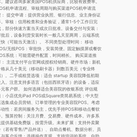
本。建议咨询多家美国POS机供应商，比较有效费率。
POS机申请流程、审核周期与购买渠道POS机申请流
程： 提交申请：提供营业执照、银行信息、业主身份证
等。审核：信用检查和业务验证，通常1-5个工作日完
成，部分快速方案当天或次日批准。设备交付与安装：
审批后，设备到货安装时长一般几天至两周，云端系统
更快（可能当天激活）。 不同类型处理时间： 移动
POS/无线POS：审批快，安装简便。固定触摸屏或餐饮
POS系统：可能需硬件配置，时间稍长。 购买渠道推
荐： 主流支付平台官网或授权经销商。硬件市场：新机
价格从几十美元（移动刷卡器）到数百美元（专业终
端）。二手或租赁选项：适合 startup 美容院降低初期
投入。注意支持多语言（包括西班牙语）的设备，适应
多元客户群。 如何选择适合美容院的收银系统 评估规
模：小店优先iPad POS或Square类简易系统；中大型
店选集成会员营销、订单管理的专业美容院POS。考虑
移动性：若房间服务为主，优先手持POS和移动点餐软
件。预算控制：关注月费、交易费、硬件成本。许多系
统提供基础免费版，按需升级。未来扩展：支持外卖聚
合（若有零售/产品外送）、自助点餐机、数据分析。员
工与客户反馈：选择操作直观、支持培训的系统。自助