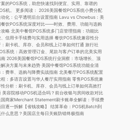
方案的POS系统，助您快速找到便宜、实用、靠谱的
POS机。 更多阅读： 2026美国餐馆POS系统小费分配
自动化：公平透明后台设置指南 Lavu vs Chowbus：美
国餐饮POS系统深度对比——时效、费用、功能与选购
全攻略 北美中餐馆POS系统多门店管理指南：功能比
较、信用卡手续费与实用选择 餐饮POS系统兼容性分
析：刷卡机、库存、会员和线上订单如何打通 旅行社
POS系统：高效管理订金、尾款与客户订单的北美实用
指南 2026美国餐馆POS系统行业洞察：市场增长、顶
级解决方案与未来趋势 美国中餐馆POS系统功能全清
单：费率、选购与降费实战指南 北美餐厅POS系统配置
教程：多语言设置与华人餐厅实用指南 零售POS系统兼
容性分析：刷卡机、库存、会员与线上订单如何高效打
通 美容院移动POS机适合吗？前台收银与房间收款对比
国商家Merchant Statement刷卡账单全解读：手续费
项目逐一拆解【省钱攻略】 结算革命：POS机Batch到
底什么意思？美国店主每日关账防错终极指南