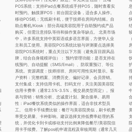
POS系统：支持iPad点餐系统或手持POS，随时查看实
时预约。触摸屏POS：前台固定设备，适合多人操作。
机
移动POS机：无线刷卡机，便于技师在房间内结账。自
助点餐机/Kiosk：部分高端美容院用于自助预约或产品
单
购买，但需注意排队等待和操作复杂等缺点。 北美市场
中，许多系统支持中英双语或多语言界面，方便华人业
主和员工使用。美容院POS系统比较与评测要点选择美
容院POS系统时，重点关注以下方面（避免盲目跟风品
牌，结合自身规模评估）： 预约管理功能：是否支持在
线预约、自动提醒（SMS/Email）、防双重预订、等位
系统。资源调度：技师排班、房间可用性实时显示。客
户资料：完整档案、消费历史、偏好记录、会员营销。
支付集成：支持信用卡机、扫码支付，关注美国美容院
指
信用卡费率（通常2.5%-3.5%，视交易类型而定）。报
报
表与营销：销售分析、忠诚度计划、聚合接单。易用
与
性：iPad餐饮系统类似的操作界面，适合非技术型员
系
工。 信用卡手续费比较：餐厅与美容院类似，刷卡机费
指
率受交易量、卡种影响。建议选择支持低费率处理的系
理
统，并优化卡到卡或移动支付比例来降低餐厅/美容院信
系
用卡手续费。了解pos机申请流程及审核周期（通常几天