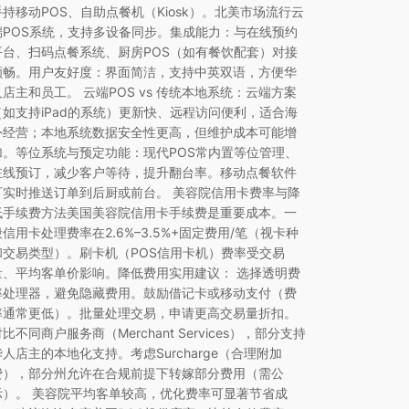
手持移动POS、自助点餐机（Kiosk）。北美市场流行云
端POS系统，支持多设备同步。集成能力：与在线预约
平台、扫码点餐系统、厨房POS（如有餐饮配套）对接
顺畅。用户友好度：界面简洁，支持中英双语，方便华
人店主和员工。 云端POS vs 传统本地系统：云端方案
（如支持iPad的系统）更新快、远程访问便利，适合海
外经营；本地系统数据安全性更高，但维护成本可能增
加。等位系统与预定功能：现代POS常内置等位管理、
在线预订，减少客户等待，提升翻台率。移动点餐软件
可实时推送订单到后厨或前台。 美容院信用卡费率与降
低手续费方法美国美容院信用卡手续费是重要成本。一
般信用卡处理费率在2.6%–3.5%+固定费用/笔（视卡种
和交易类型）。刷卡机（POS信用卡机）费率受交易
量、平均客单价影响。降低费用实用建议： 选择透明费
率处理器，避免隐藏费用。鼓励借记卡或移动支付（费
率通常更低）。批量处理交易，申请更高交易量折扣。
比不同商户服务商（Merchant Services），部分支持
华人店主的本地化支持。考虑Surcharge（合理附加
费），部分州允许在合规前提下转嫁部分费用（需公
示）。 美容院平均客单较高，优化费率可显著节省成