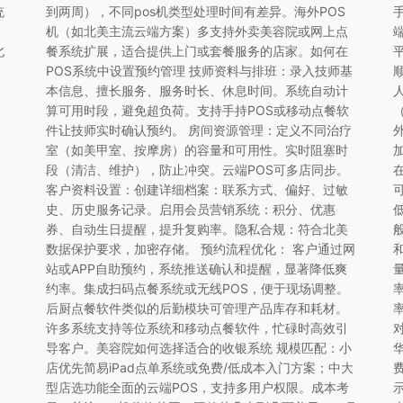
统
到两周），不同pos机类型处理时间有差异。海外POS
机（如北美主流云端方案）多支持外卖美容院或网上点
北
餐系统扩展，适合提供上门或套餐服务的店家。如何在
到
POS系统中设置预约管理 技师资料与排班：录入技师基
本信息、擅长服务、服务时长、休息时间。系统自动计
算可用时段，避免超负荷。支持手持POS或移动点餐软
件让技师实时确认预约。 房间资源管理：定义不同治疗
室（如美甲室、按摩房）的容量和可用性。实时阻塞时
段（清洁、维护），防止冲突。云端POS可多店同步。
客户资料设置：创建详细档案：联系方式、偏好、过敏
史、历史服务记录。启用会员营销系统：积分、优惠
券、自动生日提醒，提升复购率。隐私合规：符合北美
数据保护要求，加密存储。 预约流程优化： 客户通过网
站或APP自助预约，系统推送确认和提醒，显著降低爽
约率。集成扫码点餐系统或无线POS，便于现场调整。
后厨点餐软件类似的后勤模块可管理产品库存和耗材。
许多系统支持等位系统和移动点餐软件，忙碌时高效引
对
导客户。美容院如何选择适合的收银系统 规模匹配：小
店优先简易iPad点单系统或免费/低成本入门方案；中大
型店选功能全面的云端POS，支持多用户权限。成本考