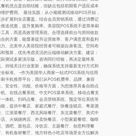
点餐机优点是自助结账，但缺点包括初期客户适应成本
和维护费用。 最佳实践：从小规模测试移动POS开始，
逐步扩展到全店覆盖。结合会员营销系统，通过消费记
录推送优惠，提升复购率。美容院POS系统不是简单刷
卡工具，而是高效管理系统。合理选择前台与房间收款
结合的方案，能显著提升运营效率、客户满意度和盈利
能力。北美华人美容院经营者可根据自身客流、空间布
局和预算，优先考虑灵活的云端移动解决方案。建议：
实际测试多家演示版，咨询同行经验，再决定最终系
统。持续关注行业更新，确保系统支持最新支付方式和
安全标准。 –作为美国华人商家一站式POS系统与信用
卡刷卡机推荐平台，我们从POS机费率、品牌、兼容
性、安全性、功能、价格等方面，为您推荐具备自助点
餐机、在线点餐系统、中文POS菜单系统、移动点餐支
付一体机、扫码点餐、会员营销系统、预定等位系统等
功能，提供中餐店、家庭式餐厅、快餐连锁店、粤菜酒
楼、江浙菜餐厅、西北风味餐厅、东北菜餐厅、美式中
餐店、火锅烧烤店、外卖快餐店、小型家庭餐馆、咖啡
馆、酒吧、面包店、冷饮店、主题餐厅、创意料理餐
厅、有机食材餐厅、地方特色小吃店等场景全方位解决