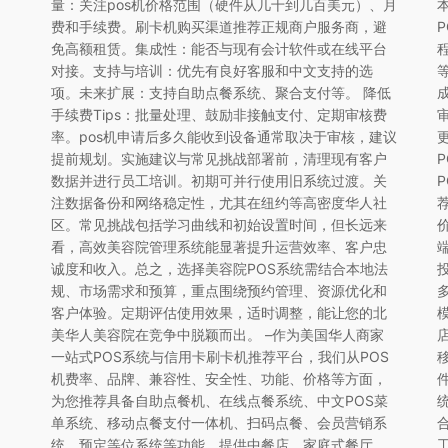
量：关注pos机价格范围（硬件从几十到几百美元）、月
费和手续费。刷卡机购买渠道推荐正规商户服务商，避
免高额租赁。集成性：能否与现有会计软件或在线平台
对接。支持与培训：优先有良好客服和中文支持的选
项。未来扩展：支持自助点餐系统、聚合支付等。 降低
手续费Tips：批量处理、鼓励非接触支付、定期审核费
率。pos机申请后多久能收到设备通常取决于审核，建议
提前规划。实施建议与常见挑战部署前，清理现有客户
数据并进行员工培训。初期可并行使用旧系统过渡。关
注数据备份和网络稳定性，尤其在纽约等高密度华人社
区。常见挑战包括学习曲线和初始设置时间，但长远来
看，高效美容院管理系统能显著提升运营效率、客户忠
诚度和收入。总之，选择美容院POS系统需结合本地法
规、市场需求和预算，重点围绕预约管理、资源优化和
客户体验。定期评估使用效果，适时调整，能让您的北
美华人美容院在竞争中脱颖而出。 –作为美国华人商家
一站式POS系统与信用卡刷卡机推荐平台，我们从POS
机费率、品牌、兼容性、安全性、功能、价格等方面，
为您推荐具备自助点餐机、在线点餐系统、中文POS菜
单系统、移动点餐支付一体机、扫码点餐、会员营销系
统、预定等位系统等功能，提供中餐店、家庭式餐厅、