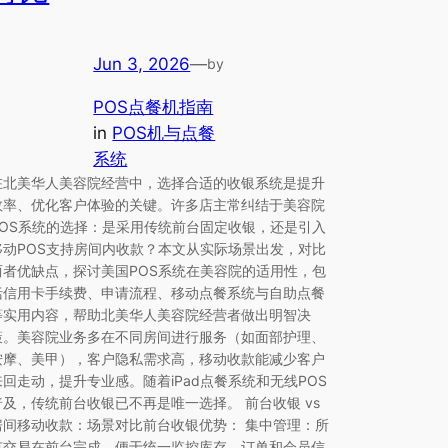
Jun 3, 2026
—
by
POS点餐机指南
in
POS机与点餐
系统
在北美华人美容院经营中，选择合适的收银系统是提升
效率、优化客户体验的关键。许多店主常纠结于美容院
POS系统的选择：是采用传统前台固定收银，还是引入
移动POS支持房间内收款？本文从实际场景出发，对比
两者优缺点，探讨美国POS系统在美容院的适用性，包
括信用卡手续费、申请流程、移动点餐系统与自助点餐
等实用内容，帮助北美华人美容院经营者做出明智决
策。美容院业务多在不同房间进行服务（如面部护理、
按摩、美甲），客户隐私需求高，移动收款能减少客户
来回走动，提升专业感。随着iPad点餐系统和无线POS
普及，传统前台收银已不再是唯一选择。 前台收银 vs
房间移动收款：场景对比前台收银优势： 集中管理：所
有交易在前台完成，便于统一监控库存、订单和会员信