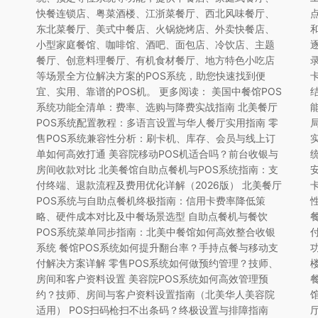
快餐连锁店、粤菜酒楼、江浙菜餐厅、西北风味餐厅、
东北菜餐厅、美式中餐店、火锅烧烤店、外卖快餐店、
小型家庭餐馆、咖啡馆、酒吧、面包店、冷饮店、主题
餐厅、创意料理餐厅、有机食材餐厅、地方特色小吃店
等场景全方位解决方案的POS系统，助您快速找到便
宜、实用、靠谱的POS机。 更多阅读： 美国中餐馆POS
系统功能全清单：费率、选购与降费实战指南 北美餐厅
POS系统配置教程：多语言设置与华人餐厅实用指南 零
售POS系统兼容性分析：刷卡机、库存、会员与线上订
单如何高效打通 美容院移动POS机适合吗？前台收银与
房间收款对比 北美餐馆自助点餐机与POS系统指南：支
付终端、退款流程及费用优化详解（2026版） 北美餐厅
POS系统与自助点餐机终极指南：信用卡费率降低策
略、硬件成本对比及中餐场景选型 自助点餐机与餐饮
POS系统菜单同步指南：北美中餐馆如何高效整合收银
系统 餐馆POS系统如何提升翻台率？手持点餐与移动支
付解决方案详解 零售POS系统如何做预约管理？技师、
房间和客户资料设置 美容院POS系统如何高效管理预
约？技师、房间与客户资料设置指南（北美华人美容院
适用） POS扫码枪扫不出条码？终极设置与排障指南