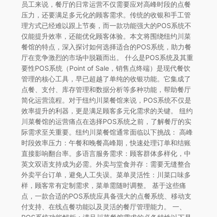
员工来说，餐厅的日常运营不仅需要应对高峰时段的点餐
压力，还要满足多元化的顾客需求。传统的收银和手工管
理方式已经难以跟上节奏，而一款功能强大的POS系统不
仅能提升效率，还能优化顾客体验。本文将围绕纽约川菜
餐馆的特点，深入探讨如何选择适合的POS系统，助力餐
厅在竞争激烈的市场中脱颖而出。 什么是POS系统及其重
要性POS系统（Point of Sale，销售点终端）是现代餐饮
管理的核心工具，早已超越了单纯的收银功能。它集成了
点餐、支付、库存管理和数据分析等多种功能，帮助餐厅
简化运营流程。对于纽约川菜餐馆来说，POS系统不仅是
效率提升的利器，更是满足顾客多元化需求的关键。 纽约
川菜餐馆的运营痛点在选择POS系统之前，了解餐厅的实
际需求至关重要。纽约川菜餐馆通常面临以下挑战： 高峰
时段效率压力：午餐和晚餐高峰期，快速处理订单和结账
直接影响翻台率。多语言服务需求：顾客群体多样化，中
英文双语支持成为必需。外卖与堂食并存：需要无缝整合
外卖平台订单，避免人工失误。菜单灵活性：川菜口味多
样，顾客常有定制需求，菜单需随时调整。 基于这些痛
点，一款合适的POS系统应具备强大的点餐系统、移动支
付支持、在线点餐功能以及灵活的餐厅管理能力。 一、