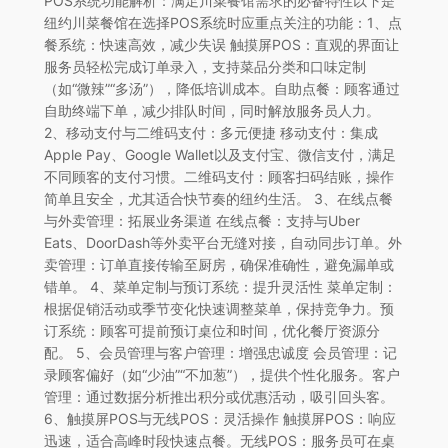
POS系统功能解析：满足川菜餐馆需求的必备特性以下是
纽约川菜餐馆在选择POS系统时应重点关注的功能：1、点
餐系统：快速高效，减少失误 触摸屏POS：直观的界面让
服务员轻松完成订单录入，支持菜品分类和口味定制
（如“微辣”“多汤”），降低培训成本。自助点餐：顾客通过
自助终端下单，减少排队时间，同时解放服务员人力。
2、移动支付与二维码支付：多元便捷 移动支付：集成
Apple Pay、Google Wallet以及支付宝、微信支付，满足
不同顾客的支付习惯。二维码支付：顾客扫码结账，操作
简单且安全，尤其适合快节奏的纽约生活。 3、在线点餐
与外卖管理：拓展业务渠道 在线点餐：支持与Uber
Eats、DoorDash等外卖平台无缝对接，自动同步订单。外
卖管理：订单直接传输至厨房，确保准确性，避免漏单或
错单。 4、菜单定制与预订系统：提升灵活性 菜单定制：
根据促销活动或季节变化快速调整菜单，保持竞争力。预
订系统：顾客可提前预订桌位和时间，优化餐厅资源分
配。 5、会员管理与客户管理：增强忠诚度 会员管理：记
录顾客偏好（如“少油”“不加葱”），提供个性化服务。客户
管理：通过数据分析推出积分或优惠活动，吸引回头客。
6、触摸屏POS与无线POS：灵活操作 触摸屏POS：响应
迅速，适合高峰时段快速点餐。无线POS：服务员可在桌