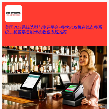
Skip
to
content
美国POS系统选型与测评平台-餐饮POS机在线点餐系
统、餐馆零售刷卡机收银系统推荐