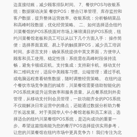
边直接结账，减少顾客排队时间。 7、餐饮POS与收银系
统：数据驱动决策 餐饮POS：整合订单管理、库存监控和
客户数据，提升整体运营效率。收银系统：分析畅销菜品
和高峰时段数据，优化经营策略。 二、如何选择适合纽约
川菜餐馆的POS系统面对市场上琳琅满目的POS系统，纽
约川菜餐馆老板和员工可以从以下几个方面入手： 操作简
便：选择界面直观、易上手的触摸屏POS，减少员工培训
时间。多语言支持：确保系统提供中英文界面，方便华人
顾客和员工使用。稳定性强：系统需在高峰时段保持流
畅，避免卡顿或宕机。支付集成：支持刷卡机、移动支付
和二维码支付，适应中美顾客习惯。云端管理：通过手机
或电脑远程查看销售数据，随时调整经营策略。 在纽约这
个餐饮市场竞争激烈的城市，川菜餐馆需要借助智能化的
POS系统来提升运营效率和服务质量。从点餐系统到外卖
管理，从移动支付到会员管理，一款功能齐全的POS系统
不仅能解决日常运营中的痛点，还能通过数据分析助力餐
厅长远发展。对于美国华人中小餐馆老板和员工来说，选
择适合的纽约川菜餐馆POS系统，是迈向成功的重要一
步。希望这篇指南能为您的餐厅POS选择提供实用参考，
让您的川菜餐馆在纽约市场中更具竞争力！ 我们专注为北