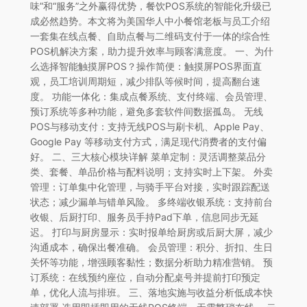
味”和“服务”之外赢得优势，餐饮POS系统的智能化升级已
成必然趋势。本文将为美国华人中小餐馆老板与员工介绍
一套集在线点餐、自助点餐与二维码支付于一体的综合性
POS机解决方案，助力提升效率与顾客满意度。 一、为什
么选择智能触摸屏POS？操作简便：触摸屏POS界面直
观，员工培训周期短，减少排队等候时间，提高翻台速
度。 功能一体化：集成点餐系统、支付终端、会员管理、
预订系统等多种功能，避免多套软件间数据孤岛。 无线
POS与移动支付：支持无线POS与刷卡机、Apple Pay、
Google Pay 等移动支付方式，满足现代消费者的支付偏
好。 二、三大核心模块详解 菜单定制：灵活调整菜品分
类、套餐、单品价格与配料说明；支持实时上下架。 外卖
管理：订单集中化管理，与骑手平台对接，实时跟踪配送
状态；减少漏单与错单风险。 多终端收银系统：支持前台
收银、后厨打印、服务员手持Pad下单，信息同步无延
迟。 打印与厨房显示：实时报单给厨房或后厨大屏，减少
沟通成本，确保出餐准确。 会员管理：积分、折扣、生日
关怀等功能，增强顾客黏性；数据分析助力精准营销。 预
订系统：在线预约座位，自动分配桌号并提前打印预定
单，优化人流与排班。 三、落地实施与收益分析低成本快