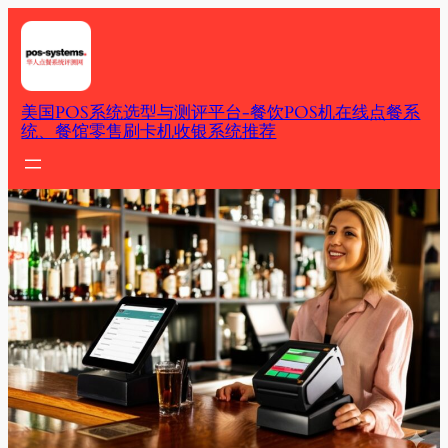
Skip
to
content
美国POS系统选型与测评平台-餐饮POS机在线点餐系
统、餐馆零售刷卡机收银系统推荐