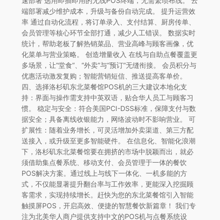
速部署 选用即插即用的无线POS终端，无需繁琐布线。 云
端部署减少维护成本，升级与备份自动完成。 提升运营效
率 通过自动化流程，将订单录入、支付结算、厨房传单、
会员管理等核心环节全部打通，减少人工错误。 数据实时
统计，帮助老板了解热销菜品、营业高峰与顾客画像，优
化菜单与营业策略。 创造增量收入 在线与自助点餐覆盖更
多场景，让“堂食”、“外卖”与“预订”无缝衔接。 会员积分与
优惠活动激发复购；智能营销短信、推送提高客单价。
四、选择洛杉矶东北菜餐馆POS机的三大建议本地化支
持：界面与操作需支持中英双语，贴合华人员工与顾客习
惯。 稳定与安全：符合美国PCI-DSS标准，保障支付与数
据安全；具备离线收银能力，网络波动时不影响营业。 可
扩展性：随着业务增长，可灵活增加外卖渠道、第三方配
送接入，或升级至更多智能硬件。 在信息化、智能化浪潮
下，洛杉矶东北菜餐馆要在拥挤的市场中脱颖而出，就必
须借助集点餐系统、移动支付、会员管理于一体的餐饮
POS解决方案。通过线上与线下一体化、一机多能的方
式，不仅能显著提升翻台率与工作效率，更能深入挖掘顾
客需求，实现持续增长。赶快为您的东北菜餐馆引入智能
触摸屏POS，开启高效、便捷的智慧餐饮新篇章！ 我们专
注为北美华人商户提供支持中文的POS机与点餐系统设