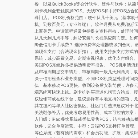
餐，以及QuickBooks等会计软件。硬件与软件：从简
刷卡机到全套触摸屏POS。无线POS和手持POS适合
碌门店。 POS机价格范围：硬件从几十美元（基本刷
机）到数百美元（专业终端）。软件月费从免费/低价
上百美元。申请流程通常包括提交资料审核，处理时间
从几天到几周不等，到货安装时长视供应商而定。如何
降低信用卡手续费？ 选择低费率处理器或谈判合同。
励现金支付（合法现金折扣）。使用支持多支付方式的
系统，减少高费交易。定期审视报表，优化支付组合。
美国POS系统许多提供透明费率报告。 POS机申请流
及审核周期提交申请后，审核周期一般几天到两周，取
决于信用检查和业务类型。不同POS机类型处理时间
似，基本移动POS更快。收到设备后安装简便，许多
端系统可快速上线。刷卡机购买渠道包括官方站点、授
权经销商或在线平台，建议选择有本地支持的选项，尤
其在纽约等华人社区密集区。社区门店选择建议对于北
美洗鞋修补店，优先考虑易用性高、成本可控的方案：
入门级：iPad餐饮系统或类似零售POS，结合移动点
软件，适合单店运营。中型：云端POS支持订单管理
等位系统（若有预约需求）和会员功能。扩展：集成厨