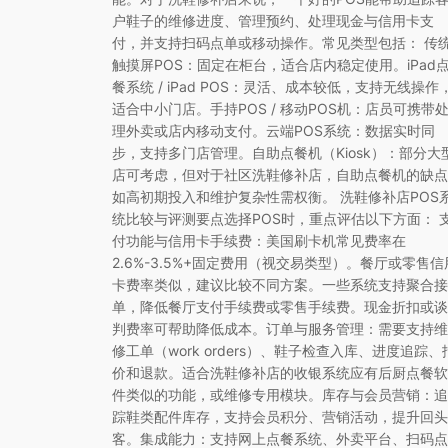
户鞋子的维修进度、管理预约、处理现金与信用卡支
付，并支持扫码点单或移动操作。常见类型包括： 传
触摸屏POS：固定在柜台，适合店内稳定使用。iPad
餐系统 / iPad POS：灵活、成本较低，支持无线操作
适合中小门店。手持POS / 移动POS机：店员可携带
理外卖或店内移动支付。云端POS系统：数据实时同
步，支持多门店管理。自助点餐机（Kiosk）：部分大
店可考虑，但对于社区洗鞋修补店，自助点餐机的缺点
如高初期投入和维护复杂性需权衡。 洗鞋修补店POS
统比较与评测要点选择POS时，重点评估以下方面： 
付功能与信用卡手续费：美国刷卡机常见费率在
2.6%-3.5%+固定费用（视交易类型）。餐厅或零售信
卡费率类似，建议比较不同方案。一些系统支持聚合接
单，降低餐厅支付手续费或零售手续费。现金折扣或谈
判费率可帮助降低成本。订单与服务管理：需要支持维
修工单（work orders）、鞋子检查入库、进度追踪、
价和退款。适合洗鞋修补店的收银系统应有后厨点餐软
件类似的功能，或维修专用模块。库存与会员营销：追
踪鞋类配件库存，支持会员积分、营销活动，提升回头
客。集成能力：支持网上点餐系统、外卖平台、扫码点