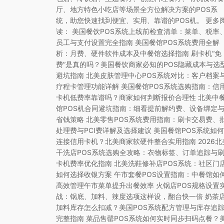
厅、地方特色小吃店等场景全方位解决方案的POS系
统，助您快速找到便宜、实用、靠谱的POS机。 更多
读： 美国餐饮POS系统上线前检查清单：菜单、税率
员工与支付设置完全指南 美国餐馆POS系统费用全解
析：月费、硬件软件成本及中餐馆选择指南 刷卡机“免
费”是真的吗？美国餐饮商家必知的POS隐藏成本与选
避坑指南 北美皮肤管理中心POS系统对比：客户档案
疗程卡管理功能详解 美国餐馆POS系统选购指南：信
卡机低费率靠谱吗？商家如何判断报价合理性 北美中
馆POS机合同避坑指南：细看提前解约费、设备绑定
省钱策略 北美零售POS系统费用指南：刷卡交易费、
处理费与PCI费详解及选择建议 美国餐馆POS系统如何
连接信用卡机？北美商家软硬件整合实用指南 2026北
干洗店POS系统选购全攻略：衣物标签、订单追踪与
卡机费率优化指南 北美洗鞋修补店POS系统：社区门
如何选择收银方案 午市套餐POS设置指南：中餐馆如
高效管理午市菜单提升出餐效率 火锅店POS规格设置
战：锅底、加料、辣度选项这样设，翻台快一倍 奶茶
加料库存怎么扣减？美国POS系统配方管理与库存追
完整指南 菜品售罄POS系统如何实时同步扫码点餐？