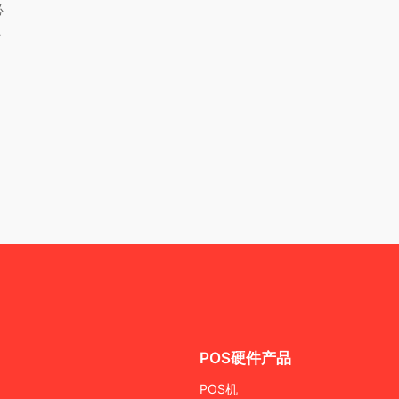
必
员
POS硬件产品
POS机