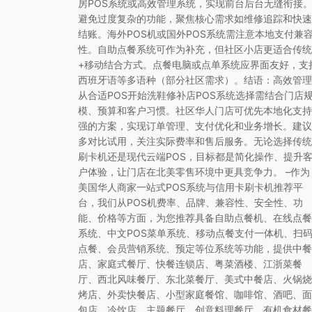
房POS系统或高效管理系统，实现前台后台无缝衔接
避免过度复杂的功能，聚焦核心需求如维修追踪和快速
结账。海外POS机或国外POS系统需注意本地支付兼
性。自助点餐系统可作为补充，但社区小店更适合传统
+移动结合方式。点餐电脑或点单系统应界面友好，支
西班牙语等多语种（部分社区需求）。结语：高效管理
从合适POS开始洗鞋修补店POS系统选择需结合门店
模、预算和客户习惯。社区华人门店可优先本地化支持
强的方案，实现订单管理、支付优化和业务增长。建议
多对比试用，关注实际费率和售后服务。无论选择传统
刷卡机还是现代云端POS，目标都是简化操作、提升
户体验，让门店在北美零售环境中更具竞争力。 –作为
美国华人商家一站式POS系统与信用卡刷卡机推荐平
台，我们从POS机费率、品牌、兼容性、安全性、功
能、价格等方面，为您推荐具备自助点餐机、在线点餐
系统、中文POS菜单系统、移动点餐支付一体机、扫
点餐、会员营销系统、预定等位系统等功能，提供中餐
店、家庭式餐厅、快餐连锁店、粤菜酒楼、江浙菜餐
厅、西北风味餐厅、东北菜餐厅、美式中餐店、火锅烧
烤店、外卖快餐店、小型家庭餐馆、咖啡馆、酒吧、面
包店、冷饮店、主题餐厅、创意料理餐厅、有机食材餐