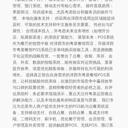
管理、预订系统、移动支付等核心需求。 操作直观易用：
界面简洁、培训成本低，尤其考虑前台和服务员的操作习
惯。 本地化服务支持： 供应商在泽西市或周边区域能提供
及时、可靠的技术支持和中文服务至关重要。 性价比与扩
展性： 合理成本投入，并考虑未来业务增长（如增开分
店、拓展新渠道）的系统扩展能力。 展望未来：POS系统
作为餐厅的智慧中枢 对泽西市的粤菜餐馆而言，升级泽西
市粤菜餐馆POS系统已非单纯购买收银工具，而是拥抱数
字化运营的战略投资。一套整合了点餐、收银、库存、会
员、外卖、数据的智能系统，能有效应对运营挑战、显著
提升效率、深度优化顾客体验，并最终转化为可观的利润
增长。 选择真正契合自身需求的泽西市粤菜餐馆POS系
统，让科技赋能传统美味，在激烈的市场竞争中赢得效率
与口碑的双重优势，是精明餐馆经营者的必然之选。在评
估系统时，务必要求现场演示，重点关注对粤菜运营痛点
的解决能力，以及本地化服务的响应速度与质量。 我们专
注为北美华人商户提供支持中文的POS机与点餐系统设
备，支持移动支付、在线点餐、自助点餐，集成支付终
端、二维码支付、刷卡机，优化餐厅管理、会员管理、客
户管理及外卖管理，提供触摸屏POS、无线POS、预订系