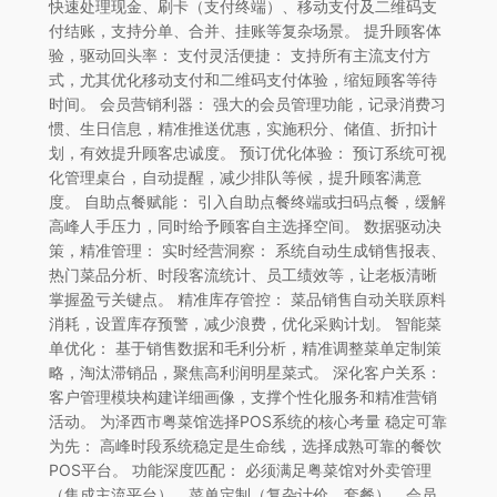
快速处理现金、刷卡（支付终端）、移动支付及二维码支
付结账，支持分单、合并、挂账等复杂场景。 提升顾客体
验，驱动回头率： 支付灵活便捷： 支持所有主流支付方
式，尤其优化移动支付和二维码支付体验，缩短顾客等待
时间。 会员营销利器： 强大的会员管理功能，记录消费习
惯、生日信息，精准推送优惠，实施积分、储值、折扣计
划，有效提升顾客忠诚度。 预订优化体验： 预订系统可视
化管理桌台，自动提醒，减少排队等候，提升顾客满意
度。 自助点餐赋能： 引入自助点餐终端或扫码点餐，缓解
高峰人手压力，同时给予顾客自主选择空间。 数据驱动决
策，精准管理： 实时经营洞察： 系统自动生成销售报表、
热门菜品分析、时段客流统计、员工绩效等，让老板清晰
掌握盈亏关键点。 精准库存管控： 菜品销售自动关联原料
消耗，设置库存预警，减少浪费，优化采购计划。 智能菜
单优化： 基于销售数据和毛利分析，精准调整菜单定制策
略，淘汰滞销品，聚焦高利润明星菜式。 深化客户关系：
客户管理模块构建详细画像，支撑个性化服务和精准营销
活动。 为泽西市粤菜馆选择POS系统的核心考量 稳定可靠
为先： 高峰时段系统稳定是生命线，选择成熟可靠的餐饮
POS平台。 功能深度匹配： 必须满足粤菜馆对外卖管理
（集成主流平台）、菜单定制（复杂计价、套餐）、会员