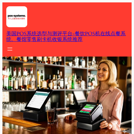
Skip
to
content
美国POS系统选型与测评平台-餐饮POS机在线点餐系
统、餐馆零售刷卡机收银系统推荐