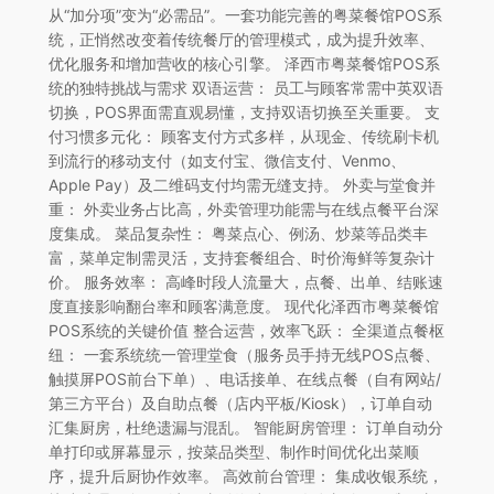
从“加分项”变为“必需品”。一套功能完善的粤菜餐馆POS系
统，正悄然改变着传统餐厅的管理模式，成为提升效率、
优化服务和增加营收的核心引擎。 泽西市粤菜餐馆POS系
统的独特挑战与需求 双语运营： 员工与顾客常需中英双语
切换，POS界面需直观易懂，支持双语切换至关重要。 支
付习惯多元化： 顾客支付方式多样，从现金、传统刷卡机
到流行的移动支付（如支付宝、微信支付、Venmo、
Apple Pay）及二维码支付均需无缝支持。 外卖与堂食并
重： 外卖业务占比高，外卖管理功能需与在线点餐平台深
度集成。 菜品复杂性： 粤菜点心、例汤、炒菜等品类丰
富，菜单定制需灵活，支持套餐组合、时价海鲜等复杂计
价。 服务效率： 高峰时段人流量大，点餐、出单、结账速
度直接影响翻台率和顾客满意度。 现代化泽西市粤菜餐馆
POS系统的关键价值 整合运营，效率飞跃： 全渠道点餐枢
纽： 一套系统统一管理堂食（服务员手持无线POS点餐、
触摸屏POS前台下单）、电话接单、在线点餐（自有网站/
第三方平台）及自助点餐（店内平板/Kiosk），订单自动
汇集厨房，杜绝遗漏与混乱。 智能厨房管理： 订单自动分
单打印或屏幕显示，按菜品类型、制作时间优化出菜顺
序，提升后厨协作效率。 高效前台管理： 集成收银系统，