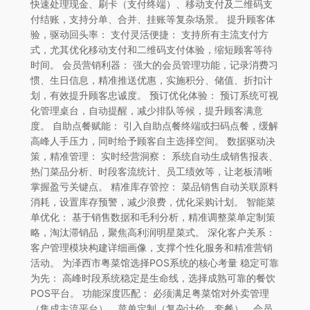
快速处理现金、刷卡（支付终端）、移动支付及二维码支
付结账，支持分单、合并、挂账等复杂场景。 提升顾客体
验，驱动回头率： 支付灵活便捷： 支持所有主流支付方
式，尤其优化移动支付和二维码支付体验，缩短顾客等待
时间。 会员营销利器： 强大的会员管理功能，记录消费习
惯、生日信息，精准推送优惠，实施积分、储值、折扣计
划，有效提升顾客忠诚度。 预订优化体验： 预订系统可视
化管理桌台，自动提醒，减少排队等候，提升顾客满意
度。 自助点餐赋能： 引入自助点餐终端或扫码点餐，缓解
高峰人手压力，同时给予顾客自主选择空间。 数据驱动决
策，精准管理： 实时经营洞察： 系统自动生成销售报表、
热门菜品分析、时段客流统计、员工绩效等，让老板清晰
掌握盈亏关键点。 精准库存管控： 菜品销售自动关联原料
消耗，设置库存预警，减少浪费，优化采购计划。 智能菜
单优化： 基于销售数据和毛利分析，精准调整菜单定制策
略，淘汰滞销品，聚焦高利润明星菜式。 深化客户关系：
客户管理模块构建详细画像，支撑个性化服务和精准营销
活动。 为泽西市粤菜馆选择POS系统的核心考量 稳定可靠
为先： 高峰时段系统稳定是生命线，选择成熟可靠的餐饮
POS平台。 功能深度匹配： 必须满足粤菜馆对外卖管理
（集成主流平台）、菜单定制（复杂计价、套餐）、会员