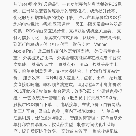
从“加分项”变为“必需品”。一套功能完善的粤菜餐馆POS系
统，正悄然改变着传统餐厅的管理模式，成为提升效率、
优化服务和增加营收的核心引擎。 泽西市粤菜餐馆POS系
统的独特挑战与需求 双语运营： 员工与顾客常需中英双语
切换，POS界面需直观易懂，支持双语切换至关重要。 支
付习惯多元化： 顾客支付方式多样，从现金、传统刷卡机
到流行的移动支付（如支付宝、微信支付、Venmo、
Apple Pay）及二维码支付均需无缝支持。 外卖与堂食并
重： 外卖业务占比高，外卖管理功能需与在线点餐平台深
度集成。 菜品复杂性： 粤菜点心、例汤、炒菜等品类丰
富，菜单定制需灵活，支持套餐组合、时价海鲜等复杂计
价。 服务效率： 高峰时段人流量大，点餐、出单、结账速
度直接影响翻台率和顾客满意度。 现代化泽西市粤菜餐馆
POS系统的关键价值 整合运营，效率飞跃： 全渠道点餐枢
纽： 一套系统统一管理堂食（服务员手持无线POS点餐、
触摸屏POS前台下单）、电话接单、在线点餐（自有网站/
第三方平台）及自助点餐（店内平板/Kiosk），订单自动
汇集厨房，杜绝遗漏与混乱。 智能厨房管理： 订单自动分
单打印或屏幕显示，按菜品类型、制作时间优化出菜顺
序，提升后厨协作效率。 高效前台管理： 集成收银系统，