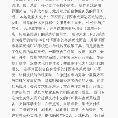
管理、预订系统、移动支付等核心需求。 操作直观易用：
界面简洁、培训成本低，尤其考虑前台和服务员的操作习
惯。 本地化服务支持： 供应商在泽西市或周边区域能提供
及时、可靠的技术支持和中文服务至关重要。 性价比与扩
展性： 合理成本投入，并考虑未来业务增长（如增开分
店、拓展新渠道）的系统扩展能力。 展望未来：POS系统
作为餐厅的智慧中枢 对泽西市的粤菜餐馆而言，升级泽西
市粤菜餐馆POS系统已非单纯购买收银工具，而是拥抱数
字化运营的战略投资。一套整合了点餐、收银、库存、会
员、外卖、数据的智能系统，能有效应对运营挑战、显著
提升效率、深度优化顾客体验，并最终转化为可观的利润
增长。 选择真正契合自身需求的泽西市粤菜餐馆POS系
统，让科技赋能传统美味，在激烈的市场竞争中赢得效率
与口碑的双重优势，是精明餐馆经营者的必然之选。在评
估系统时，务必要求现场演示，重点关注对粤菜运营痛点
的解决能力，以及本地化服务的响应速度与质量。 我们专
注为北美华人商户提供支持中文的POS机与点餐系统设
备，支持移动支付、在线点餐、自助点餐，集成支付终
端、二维码支付、刷卡机，优化餐厅管理、会员管理、客
户管理及外卖管理，提供触摸屏POS、无线POS、预订系