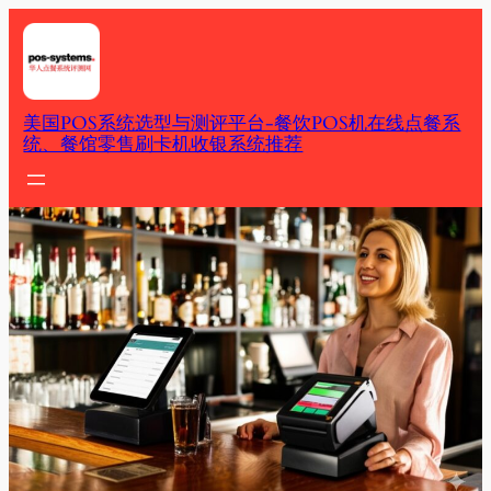
Skip
to
content
美国POS系统选型与测评平台-餐饮POS机在线点餐系
统、餐馆零售刷卡机收银系统推荐