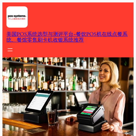
Skip
to
content
美国POS系统选型与测评平台-餐饮POS机在线点餐系
统、餐馆零售刷卡机收银系统推荐