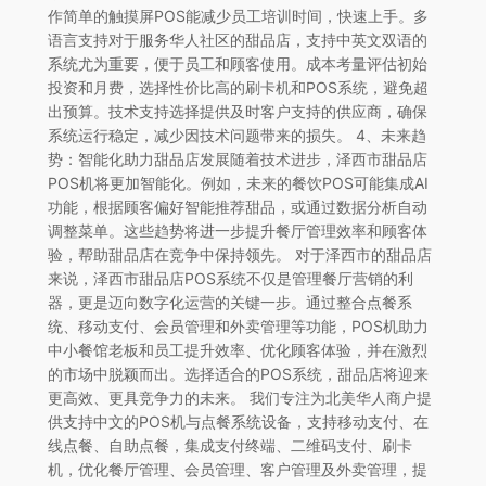
作简单的触摸屏POS能减少员工培训时间，快速上手。多
语言支持对于服务华人社区的甜品店，支持中英文双语的
系统尤为重要，便于员工和顾客使用。成本考量评估初始
投资和月费，选择性价比高的刷卡机和POS系统，避免超
出预算。技术支持选择提供及时客户支持的供应商，确保
系统运行稳定，减少因技术问题带来的损失。 4、未来趋
势：智能化助力甜品店发展随着技术进步，泽西市甜品店
POS机将更加智能化。例如，未来的餐饮POS可能集成AI
功能，根据顾客偏好智能推荐甜品，或通过数据分析自动
调整菜单。这些趋势将进一步提升餐厅管理效率和顾客体
验，帮助甜品店在竞争中保持领先。 对于泽西市的甜品店
来说，泽西市甜品店POS系统不仅是管理餐厅营销的利
器，更是迈向数字化运营的关键一步。通过整合点餐系
统、移动支付、会员管理和外卖管理等功能，POS机助力
中小餐馆老板和员工提升效率、优化顾客体验，并在激烈
的市场中脱颖而出。选择适合的POS系统，甜品店将迎来
更高效、更具竞争力的未来。 我们专注为北美华人商户提
供支持中文的POS机与点餐系统设备，支持移动支付、在
线点餐、自助点餐，集成支付终端、二维码支付、刷卡
机，优化餐厅管理、会员管理、客户管理及外卖管理，提