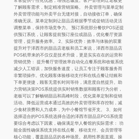
常客提供个性化优惠，增强忠诚度。客户管理则让老板更
了解顾客需求，制定精准营销策略。 外卖管理与菜单定制
外卖管理功能与外卖平台无缝对接，自动接收订单，确保
准确无误。菜单定制则让甜品店根据季节或促销活动灵活
调整菜单，保持市场竞争力。 预订系统部分餐饮POS还提
供预订系统，让顾客提前预订座位或甜品，优化餐厅资源
管理，提升服务效率。 2、实际优势：效率与体验的双重
提升对于泽西市的甜品店老板和员工来说，泽西市甜品店
POS机带来的不仅仅是技术升级，更是实实在在的运营和
营销优势： 提升餐厅管理效率自动化点餐系统和收银系统
减少人工错误，加快服务速度，让员工专注于顾客服务而
非繁琐操作。优化顾客体验移动支付和在线点餐让结账和
下单更便捷，顾客无需长时间等待，满意度自然提升。助
力营销决策POS系统提供实时销售数据和顾客行为分析，
老板可以了解畅销甜品和高峰时段，优化菜单定制和促销
活动。降低运营成本通过高效的外卖管理和库存控制，减
少食材浪费和人力成本，为中小餐馆节省开支。 3、如何
选择适合的POS系统选择合适的泽西市甜品店POS系统需
要综合考虑以下因素，确保满足华人餐馆的实际需求： 功
能全面性确保系统支持在线点餐、移动支付、会员管理等
核心功能，覆盖甜品店的各种场景。易用性界面直观、操