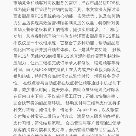
市场竞争和顾客对高效服务的需求，泽西市甜品店POS机
成为提升餐厅管理与营销的智能工具。本文将深入探讨泽
西市甜品店POS系统的核心功能、实际优势，以及如何助
力甜品店实现高效运营和顾客满意度的双赢，特别针对美
国华人餐馆老板和员工的需求，提供实用建议。 1、核心
功能：从点餐到管理的全方位支持泽西市甜品店POS系统
不仅仅是一个收银系统，它整合了多种功能，帮助甜品店
优化日常运营并提升顾客体验。以下是其主要功能： 触摸
屏POS与无线POS触摸屏POS以直观的操作界面和快速响
应能力，让员工轻松完成订单录入和修改，缩短顾客等待
时间。而无线POS则支持员工在店内或户外直接为顾客点
餐和结账，特别适合临时活动或繁忙时段，增强服务灵活
性。 在线点餐与自助点餐在线点餐让顾客通过手机提前下
单，减少排队时间，提升效率。自助点餐终端则允许顾客
在店内自主下单，不仅减轻员工压力，还能加快翻台率，
适合快节奏的甜品店环境。 移动支付与二维码支付支持多
种支付终端，如信用卡、借记卡、Apple Pay，以及微信
支付和支付宝等二维码支付方式，满足华人顾客的多样化
支付习惯，简化结账流程。 会员管理与客户管理通过记录
顾客的消费习惯和历史订单，会员管理功能帮助甜品店为