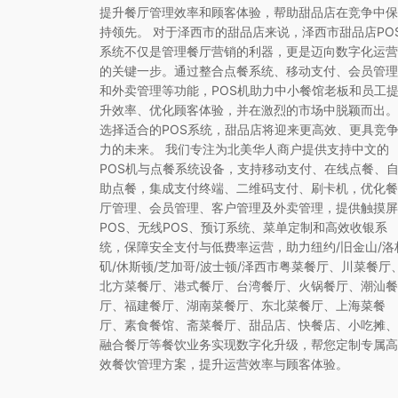
提升餐厅管理效率和顾客体验，帮助甜品店在竞争中保
持领先。 对于泽西市的甜品店来说，泽西市甜品店PO
系统不仅是管理餐厅营销的利器，更是迈向数字化运营
的关键一步。通过整合点餐系统、移动支付、会员管理
和外卖管理等功能，POS机助力中小餐馆老板和员工
升效率、优化顾客体验，并在激烈的市场中脱颖而出。
选择适合的POS系统，甜品店将迎来更高效、更具竞
力的未来。 我们专注为北美华人商户提供支持中文的
POS机与点餐系统设备，支持移动支付、在线点餐、
助点餐，集成支付终端、二维码支付、刷卡机，优化餐
厅管理、会员管理、客户管理及外卖管理，提供触摸屏
POS、无线POS、预订系统、菜单定制和高效收银系
统，保障安全支付与低费率运营，助力纽约/旧金山/洛
矶/休斯顿/芝加哥/波士顿/泽西市粤菜餐厅、川菜餐厅
北方菜餐厅、港式餐厅、台湾餐厅、火锅餐厅、潮汕餐
厅、福建餐厅、湖南菜餐厅、东北菜餐厅、上海菜餐
厅、素食餐馆、斋菜餐厅、甜品店、快餐店、小吃摊、
融合餐厅等餐饮业务实现数字化升级，帮您定制专属高
效餐饮管理方案，提升运营效率与顾客体验。