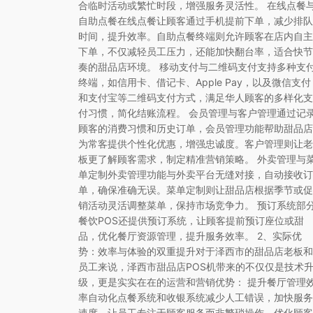
合临时活动或繁忙时段，增强服务灵活性。 在线点餐
自助点餐在线点餐让顾客通过手机提前下单，减少排队
时间，提升效率。自助点餐终端则允许顾客在店内自主
下单，不仅减轻员工压力，还能加快翻台率，适合快节
奏的甜品店环境。 移动支付与二维码支付支持多种支
终端，如信用卡、借记卡、Apple Pay，以及微信支付
和支付宝等二维码支付方式，满足华人顾客的多样化支
付习惯，简化结账流程。 会员管理与客户管理通过记
顾客的消费习惯和历史订单，会员管理功能帮助甜品店
为常客提供个性化优惠，增强忠诚度。客户管理则让老
板更了解顾客需求，制定精准营销策略。 外卖管理与
单定制外卖管理功能与外卖平台无缝对接，自动接收订
单，确保准确无误。菜单定制则让甜品店根据季节或促
销活动灵活调整菜单，保持市场竞争力。 预订系统部
餐饮POS还提供预订系统，让顾客提前预订座位或甜
品，优化餐厅资源管理，提升服务效率。 2、实际优
势：效率与体验的双重提升对于泽西市的甜品店老板和
员工来说，泽西市甜品店POS机带来的不仅仅是技术
级，更是实实在在的运营和营销优势： 提升餐厅管理
率自动化点餐系统和收银系统减少人工错误，加快服务
速度，让员工专注于顾客服务而非繁琐操作。优化顾客