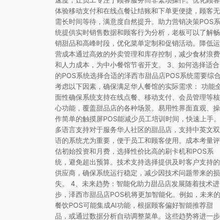
体验移动支付和在线点餐让结账和下单更便捷，顾客无
需长时间等待，满意度自然提升。助力营销决策POS
统提供实时销售数据和顾客行为分析，老板可以了解畅
销甜品和高峰时段，优化菜单定制和促销活动。降低运
营成本通过高效的外卖管理和库存控制，减少食材浪费
和人力成本，为中小餐馆节省开支。 3、如何选择适合
的POS系统选择合适的泽西市甜品店POS系统需要综
考虑以下因素，确保满足华人餐馆的实际需求： 功能
面性确保系统支持在线点餐、移动支付、会员管理等核
心功能，覆盖甜品店的各种场景。易用性界面直观、操
作简单的触摸屏POS能减少员工培训时间，快速上手
多语言支持对于服务华人社区的甜品店，支持中英文双
语的系统尤为重要，便于员工和顾客使用。成本考量评
估初始投资和月费，选择性价比高的刷卡机和POS系
统，避免超出预算。技术支持选择提供及时客户支持的
供应商，确保系统运行稳定，减少因技术问题带来的损
失。 4、未来趋势：智能化助力甜品店发展随着技术进
步，泽西市甜品店POS机将更加智能化。例如，未来
餐饮POS可能集成AI功能，根据顾客偏好智能推荐甜
品，或通过数据分析自动调整菜单。这些趋势将进一步