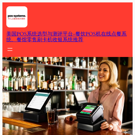
Skip
to
content
美国POS系统选型与测评平台-餐饮POS机在线点餐系
统、餐馆零售刷卡机收银系统推荐