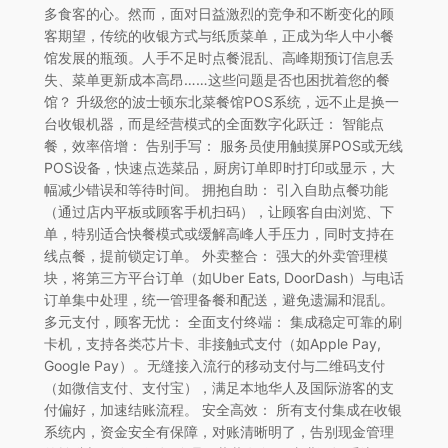
多食客的心。然而，面对日益激烈的竞争和不断变化的顾
客期望，传统的收银方式与纸质菜单，正成为华人中小餐
馆发展的瓶颈。人手不足时点餐混乱、高峰期预订信息丢
失、菜单更新成本高昂……这些问题是否也困扰着您的餐
馆？ 升级您的波士顿东北菜餐馆POS系统，远不止是换一
台收银机器，而是经营模式的全面数字化跃迁： 智能点
餐，效率倍增： 告别手写： 服务员使用触摸屏POS或无线
POS设备，快速点选菜品，厨房订单即时打印或显示，大
幅减少错误和等待时间。 拥抱自助： 引入自助点餐功能
（通过店内平板或顾客手机扫码），让顾客自由浏览、下
单，特别适合快餐模式或缓解高峰人手压力，同时支持在
线点餐，提前锁定订单。 外卖整合： 强大的外卖管理模
块，将第三方平台订单（如Uber Eats, DoorDash）与电话
订单集中处理，统一管理备餐和配送，避免遗漏和混乱。
多元支付，顾客无忧： 全面支付终端： 集成稳定可靠的刷
卡机，支持各类芯片卡、非接触式支付（如Apple Pay,
Google Pay）。无缝接入流行的移动支付与二维码支付
（如微信支付、支付宝），满足本地华人及国际游客的支
付偏好，加速结账流程。 安全高效： 所有支付集成在收银
系统内，资金安全有保障，对账清晰明了，告别现金管理