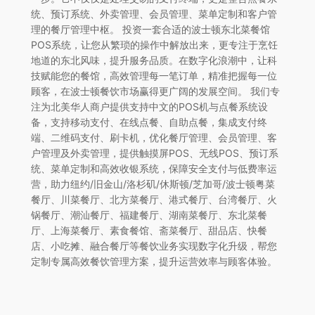
统、预订系统、外卖管理、会员管理、菜单定制和客户管
理的餐厅管理中枢。 投资一套合适的波士顿东北菜餐馆
POS系统，让您从繁琐的操作中解放出来，更专注于烹饪
地道的东北风味，提升服务品质。在数字化浪潮中，让科
技赋能您的餐馆，高效管理每一笔订单，精准把握每一位
顾客，在波士顿餐饮市场赢得更广阔的发展空间。 我们专
注为北美华人商户提供支持中文的POS机与点餐系统设
备，支持移动支付、在线点餐、自助点餐，集成支付终
端、二维码支付、刷卡机，优化餐厅管理、会员管理、客
户管理及外卖管理，提供触摸屏POS、无线POS、预订系
统、菜单定制和高效收银系统，保障安全支付与低费率运
营，助力纽约/旧金山/洛杉矶/休斯顿/芝加哥/波士顿粤菜
餐厅、川菜餐厅、北方菜餐厅、港式餐厅、台湾餐厅、火
锅餐厅、潮汕餐厅、福建餐厅、湖南菜餐厅、东北菜餐
厅、上海菜餐厅、素食餐馆、斋菜餐厅、甜品店、快餐
店、小吃摊、融合餐厅等餐饮业务实现数字化升级，帮您
定制专属高效餐饮管理方案，提升运营效率与顾客体验。