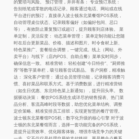
的繁琐与风险。 预订管理，井井有条： 专业预订系统：
告别纸笔或零散的电话记录。顾客通过电话、网站或在线
平台进行的预订，直接录入波士顿东北菜餐馆POS系统，
自动管理桌位状态、记录顾客偏好（如偏好包间、忌口
等），有效防止重复预订或超订，提升顾客到店体验。 菜
单定制，灵活应变： 动态菜单管理： 菜单定制功能让您随
时在后台更新菜品、价格、描述和图片。时令食材上新、
特色菜推广、套餐组合调整，一键完成。线上（网站、外
卖平台）与线下（店内POS、自助点餐）菜单实时同步，
确保信息一致。 精准营销： 轻松创建“今日特价”、“厨师推
荐”等数字菜单栏，吸引顾客尝试新品。 客户洞察，精准触
达： 深化客户管理： 通过会员管理功能，记录顾客消费习
惯、喜好菜品和联系方式。基于消费数据，进行精准营销
（如生日优惠、东北特色菜上新通知），提升回头率。 数
据驱动决策： 餐饮POS系统生成详尽的销售报表、热门菜
品分析、客流高峰时段等数据，助您优化菜单结构、调整
定价策略、精准安排员工排班，实现更智慧的餐厅管理。
波士顿东北菜餐馆POS机：数字化升级的核心引擎 对于波
士顿的东北菜餐馆而言，选择一套功能完备的POS系统，
是提升运营效率、优化顾客体验、增强市场竞争力的关键
一步。它不仅仅是处理交易的支付终端，更是整合点餐系