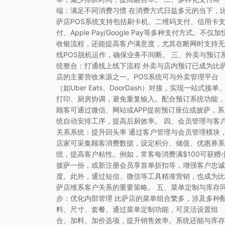
端：满足不同消费习惯 在消费方式日益多元的当下，
萨店POS系统支持包括刷卡机、二维码支付、信用卡
付、Apple Pay/Google Pay等多种支付方式。不仅加
收银流程，还能提高客户满意度，尤其在断网时支持无
线POS脱机运作，确保业务不间断。 三、外卖与预订
统整合：打通线上线下流程 外卖与店内预订已成为比
店的主要营收来源之一。POS系统可与外卖管理平台
（如Uber Eats、DoorDash）对接，实现一站式接单
打印、厨房协调，避免重复输入。配合预订系统功能，
顾客可通过微信、网站或APP提前预订座位或披萨，系
统自动安排工序，提高后厨效率。 四、会员管理与客
关系系统：提升回头率 通过客户管理与会员管理模块
店家可采集顾客消费数据，设定积分、储值、优惠券系
统，提高客户粘性。例如，常客每消费满$100可获赠
披萨一份，或新注册会员享首单折扣等，增强客户忠诚
度。此外，通过短信、微信等工具精准营销，也成为比
萨店维系客户关系的重要策略。 五、菜单定制与库存
步：优化内部管理 比萨店的菜单组合繁多，涉及多种
料、尺寸、套餐。通过菜单定制功能，可灵活设置组
合、加料、加价选项，提升销售效率。系统还能与库存