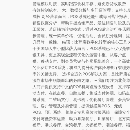
管理模块对接，实时跟踪食材库存，避免断货或浪费，
有效控制成本。 六、数据分析与多门店管理：支持长
成长 对经营者而言，POS系统还能生成每日营业报表
销售数据分析，帮助掌握热销产品、最佳销售时段及员
工绩效。若店铺为连锁模式，通过POS后台进行多店
步管理，统一菜单价格、促销活动、会员积分规则，提
升品牌一致性。 结语：比萨店数字化转型的核心工具 
于美国华人中小型比萨店而言，POS系统已不仅仅是
银工具，更是实现全流程优化的运营中枢。从客户点
餐、移动支付、到会员营销与外卖系统整合，一个高效
的比萨店POS系统，将成为提升客户体验与餐厅管理
率的关键支撑。 选择合适的POS解决方案，是比萨店
激烈市场中脱颖而出的必由之路。 – 我们专注为北美
人商户提供支持中文的POS机与点餐系统设备，支持
动支付、在线点餐、自助点餐，集成支付终端、扫码点
餐系统、二维码支付、刷卡机，优化餐厅管理、会员管
理、客户管理及外卖管理，提供触摸屏POS、无线
POS、预订系统、菜单定制和高效收银系统，保障安
支付与低费率运营，助力粤菜餐厅、川菜餐厅、北方菜
餐厅、港式餐厅、台湾餐厅、火锅餐厅、潮汕餐厅、福