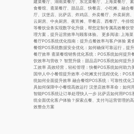
建菜餐厅、湖南菜餐厅、东北菜餐厅、上海菜餐厅、素
食餐馆、斋菜餐厅、甜品店、快餐店、小吃摊、融合餐
厅、汉堡店、比萨店、炸鸡店、外卖餐厅、外卖厨房、
云厨房、中央厨房、夜宵摊、早餐店、西餐厅、牛排馆
等餐饮业务实现数字化升级，帮您定制专属高效餐饮管
理方案，提升运营效率与顾客体验。 更多阅读: 上海菜
餐厅POS系统优化指南：提升点餐效率与客户体验 素
餐馆POS系统数据安全优化：如何确保可靠运行，提
餐厅效率 斋菜餐馆销售优化系统：POS系统如何提升
饮效率与营收？ 智慧升级：甜品店POS系统如何提升
工效率 高效经营，轻松管理：快餐POS系统如何助力
国华人中小餐馆提升效率 小吃摊支付流程优化：POS
统如何全面提升效率 融合餐馆POS系统：可靠性优化
具如何保障中小餐馆高效运行 汉堡店效率革命：如何
智能POS系统让订单处理快人一步 比萨店如何用POS
统全面优化客户体验？探索点餐、支付与运营管理的高
效整合方案