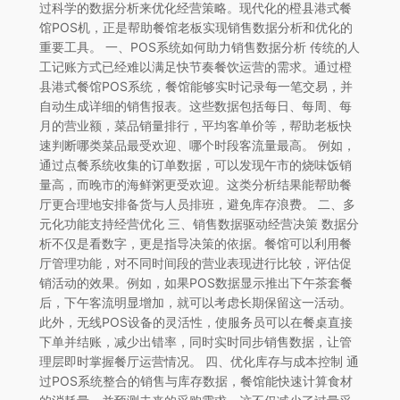
过科学的数据分析来优化经营策略。现代化的橙县港式餐
馆POS机，正是帮助餐馆老板实现销售数据分析和优化的
重要工具。 一、POS系统如何助力销售数据分析 传统的人
工记账方式已经难以满足快节奏餐饮运营的需求。通过橙
县港式餐馆POS系统，餐馆能够实时记录每一笔交易，并
自动生成详细的销售报表。这些数据包括每日、每周、每
月的营业额，菜品销量排行，平均客单价等，帮助老板快
速判断哪类菜品最受欢迎、哪个时段客流量最高。 例如，
通过点餐系统收集的订单数据，可以发现午市的烧味饭销
量高，而晚市的海鲜粥更受欢迎。这类分析结果能帮助餐
厅更合理地安排备货与人员排班，避免库存浪费。 二、多
元化功能支持经营优化 三、销售数据驱动经营决策 数据分
析不仅是看数字，更是指导决策的依据。餐馆可以利用餐
厅管理功能，对不同时间段的营业表现进行比较，评估促
销活动的效果。例如，如果POS数据显示推出下午茶套餐
后，下午客流明显增加，就可以考虑长期保留这一活动。
此外，无线POS设备的灵活性，使服务员可以在餐桌直接
下单并结账，减少出错率，同时实时同步销售数据，让管
理层即时掌握餐厅运营情况。 四、优化库存与成本控制 通
过POS系统整合的销售与库存数据，餐馆能快速计算食材