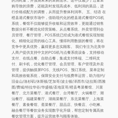
的消耗量，并预测未来的采购需求。这不仅减少了过量采
购导致的浪费，还能及时发现高成本、低利润的菜品，进
行价格或配方的调整，从而提升整体利润率。 五、结语 在
橙县港式餐饮市场中，借助现代化的橙县港式餐馆POS机
系统，餐馆不仅能够提升收银和运营效率，更能通过销售
数据分析不断优化经营策略。从点餐系统、外卖管理到会
员管理、餐厅管理，POS系统已经成为港式餐馆实现智能
化、精细化运营的核心工具。懂得利用数据的餐馆，将在
竞争中更具优势，赢得更多忠实顾客。 我们专注为北美华
人商户提供支持中文的POS机与点餐系统设备，支持移动
支付、在线点餐、自助点餐，集成支付终端、二维码支
付、刷卡机，优化餐厅管理、会员管理、客户管理及外卖
管理，提供触摸屏POS、无线POS、预订系统、菜单定制
和高效收银系统，保障安全支付与低费率运营，助力纽约/
旧金山/洛杉矶/休斯顿/芝加哥/波士顿/泽西市/达拉斯/西雅
图/费城/特拉华谷/华盛顿/圣地亚哥/橙县粤菜餐馆、川菜
餐厅、北方菜餐厅、港式餐厅、台湾餐厅、火锅餐厅、潮
汕餐厅、福建菜餐厅、湖南菜餐厅、东北菜餐厅、上海菜
餐厅、素食餐馆、斋菜餐厅、甜品店、快餐店、小吃摊、
融合餐厅等餐饮业务实现数字化升级，帮您定制专属高效
餐饮管理方案，提升运营效率与顾客体验。