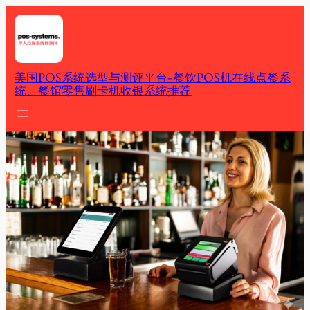
Skip
to
content
美国POS系统选型与测评平台-餐饮POS机在线点餐系
统、餐馆零售刷卡机收银系统推荐