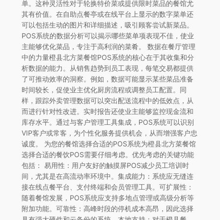
单。这种灵活性对于轮换特价菜或提供限时菜品的餐馆尤
其有价值。在自助点餐亭或在线平台上显示的数字菜单还
可以包括生动的图片和详细描述，吸引顾客尝试新菜品。
POS系统的数据分析可以揭示哪些菜单项表现不佳，使业
主能够优化菜品，专注于高利润的菜肴。 数据在餐厅管理
中的力量橙县北方菜餐馆POS系统的核心在于其收集和分
析数据的能力。从销售趋势到员工表现，每笔交易都提供
了可推动效率的洞察。例如，数据可能显示某些菜品准备
时间较长，促使业主优化厨房流程或调整员工配置。同
样，跟踪外卖管理数据可以突出配送流程中的低效点，从
而进行针对性改进。实时报告还使业主能够监控现金流和
库存水平。通过与客户管理工具集成，POS系统可以识别
VIP客户或常客，为个性化服务提供机会，从而增强客户忠
诚度。 为您的餐馆选择合适的POS系统为橙县北方菜餐馆
选择合适的餐饮POS需要仔细考虑。优先考虑的关键功能
包括： 易用性：用户友好的触摸屏POS减少员工培训时
间，尤其是在高流动率环境中。集成能力：系统应无缝连
接在线点餐平台、支付终端和会员管理工具。可扩展性：
随着餐馆发展，POS系统应支持多地点管理或高级分析等
附加功能。可靠性：高峰时段的停机成本高昂，因此选择
具有强大硬件和云备份的系统。本地支持：对于橙县餐