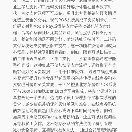
放了员工，让他们专注于其他任务，从而提高整体效率。
通过移动支付和二维码支付提升客户体验在当今数字时
代，移动支付选项不可或缺。橙县北方菜餐馆的顾客期望
无缝且安全的交易。现代POS系统集成了支持刷卡机、二
维码支付和Apple Pay或微信支付等移动钱包的支付终
端，后者在华裔社区尤其受欢迎。通过提供多种支付方
式，餐馆能够满足不同偏好，缩短结账等待时间。二维码
支付系统还支持非接触式交易，这一功能在疫情期间成为
必需品，并持续受到顾客青睐。例如，顾客可以扫描桌上
的二维码查看菜单、下单并支付——所有操作都通过智能
手机完成。这种集成不仅加快了支付流程，还收集了有关
顾客偏好的宝贵数据，可用于精准促销。 通过在线点餐和
外卖管理提升效率食品配送应用的兴起使得在线点餐和外
卖管理对餐馆至关重要。全面的橙县北方菜餐馆POS系统
可与DoorDash或Uber Eats等平台集成，将多个渠道的订
单整合到一个界面。这消除了员工管理多个平板或系统的
需求，减少错误并确保外卖订单及时准备。在线点餐系统
的数据还能提供热门菜品和高峰下单时间的洞察。例如，
如果周末麻婆豆腐和小笼包是畅销品，业主可以相应调整
库存和员工安排。这种数据驱动的方法优化了餐厅管理，
减少食物浪费，直接影响盈利能力。 通过会员管理增强客