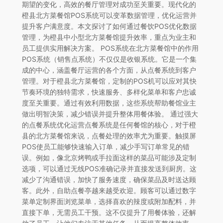
期望的变化，高效的餐厅管理对成功至关重要。现代化的
橙县北方菜餐馆POS系统可以变革数据管理，优化运营并
提升客户满意度。本文探讨了如何通过餐饮POS优化数据
管理，为橙县中小型北方菜餐馆提升效率，重点为业主和
员工提供实用解决方案。 POS系统在北方菜餐馆中的作用
POS系统（销售点系统）不仅仅是收银系统。它是一个集
成的中心，涵盖餐厅运营的各个方面，从点餐系统到客户
管理。对于橙县北方菜餐馆，定制的POS机可以应对其快
节奏环境的独特需求，快速服务、多样化菜单和客户忠诚
度至关重要。通过有效利用数据，这些系统帮助餐馆业主
做出明智决策，减少错误并提升整体用餐体验。 通过强大
的点餐系统优化运营点餐系统是任何餐馆的核心，对于橙
县的北方菜餐馆来说，点餐处理的效率尤为重要。触摸屏
POS使员工能够快速输入订单，减少手写订单常见的错
误。例如，像北京烤鸭或手拉面这样的菜品可能涉及定制
选项，可以通过无线POS准确记录并直接发送到厨房。这
减少了沟通错误，加快了服务速度，确保菜品及时送达顾
客。此外，自助点餐亭越来越受欢迎。顾客可以通过数字
菜单定制界面浏览菜单，选择喜欢的辣度或附加配料，并
直接下单，无需员工干预。这不仅提升了用餐体验，还解