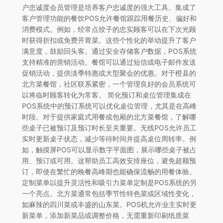
户忠诚度会员管理是培养客户忠诚度的强大工具。集成了
客户管理功能的餐饮POS允许餐馆跟踪用餐历史、偏好和
消费模式。例如，经常点饺子的忠实顾客可以在下次光顾
时获得折扣或免费开胃菜。这些个性化的举动提升了客户
满意度，鼓励回头客。通过安全存储客户数据，POS系统
支持精准的营销活动。餐馆可以通过短信或电子邮件发送
促销活动，提供淡季特惠或大型聚会的优惠。对于橙县的
北方菜餐馆，社区联系紧密，一个管理良好的会员系统可
以将临时顾客转化为常客。 简化预订和桌位管理集成在
POS系统中的预订系统可以优化桌位管理，尤其是在高峰
时段。对于提供家庭式用餐或包厢的北方菜餐馆，了解哪
些桌子已被预订及预订时长至关重要。无线POS允许员工
实时更新桌子状态，减少等待时间并提高桌位周转率。例
如，触摸屏POS可以显示数字平面图，展示哪些桌子被占
用、预订或可用。这帮助员工高效安排座位，避免超额预
订，即使在繁忙的晚餐高峰期也能确保流畅的用餐体验。
定制菜单以提升灵活性和吸引力菜单定制是POS系统的另
一个亮点。北方菜通常包括季节性特色菜或区域性变化，
如麻辣的四川菜或丰盛的山东菜。POS机允许业主实时更
新菜单，添加新菜品或调整价格，无需重新印刷纸质菜