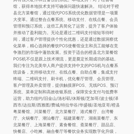
馆，获得本地技术支持可确保问题快速解决。 结论对于橙
县北方菜餐馆，通过现代POS系统优化数据管理是一项重
大变革。通过整合点餐系统、移动支付、在线点餐、会员
管理和预订系统，这些工具简化了运营，提升了客户体验
并推动了盈利能力。无论是通过二维码支付缩短等待时
间，通过客户管理提供个性化优惠，还是通过数据洞察优
化菜单，精心选择的餐饮POS使餐馆业主和员工能够在竞
争激烈的市场中蓬勃发展。投资于适合的橙县北方菜餐馆
POS机不仅是跟上技术潮流，更是奠定长期成功的基础。
我们专注为北美华人商户提供支持中文的POS机与点餐系
统设备，支持移动支付、在线点餐、自助点餐，集成支付
终端、二维码支付、刷卡机，优化餐厅管理、会员管理、
客户管理及外卖管理，提供触摸屏POS、无线POS、预订
系统、菜单定制和高效收银系统，保障安全支付与低费率
运营，助力纽约/旧金山/洛杉矶/休斯顿/芝加哥/波士顿/泽
西市/达拉斯/西雅图/费城/特拉华谷/华盛顿/圣地亚哥/橙县
粤菜餐馆、川菜餐厅、北方菜餐厅、港式餐厅、台湾餐
厅、火锅餐厅、潮汕餐厅、福建菜餐厅、湖南菜餐厅、东
北菜餐厅、上海菜餐厅、素食餐馆、斋菜餐厅、甜品店、
快餐店、小吃摊、融合餐厅等餐饮业务实现数字化升级，