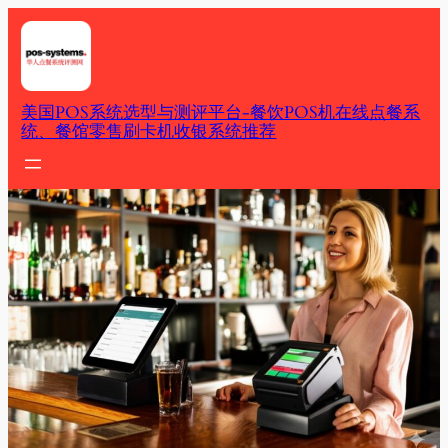
Skip
to
content
美国POS系统选型与测评平台-餐饮POS机在线点餐系
统、餐馆零售刷卡机收银系统推荐