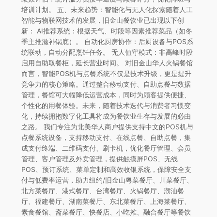
培训计划。 五、未来趋势：智能化与无人化探索随着人工
智能与物联网技术的发展，旧金山餐饮业已出现以下创
新： AI推荐系统：根据天气、时段等因素推荐菜品（如冬
季主推滋补锅底）。 自动化厨房协作：后厨设备与POS系
统联动，自动分配烹饪任务。 无人值守模式：非高峰时段
启用自助取餐柜，延长营业时间。 对旧金山华人火锅餐馆
而言，智能POS机与点餐系统不仅是技术升级，更是提升
竞争力的核心策略。通过整合移动支付、自助点餐与数据
管理，餐馆可大幅降低运营成本，同时为顾客提供便捷、
个性化的用餐体验。未来，随着技术迭代与消费者习惯变
化，持续拥抱数字化工具将成为餐饮业生存与发展的必由
之路。 我们专注为北美华人商户提供支持中文的POS机与
点餐系统设备，支持移动支付、在线点餐、自助点餐，集
成支付终端、二维码支付、刷卡机，优化餐厅管理、会员
管理、客户管理及外卖管理，提供触摸屏POS、无线
POS、预订系统、菜单定制和高效收银系统，保障安全支
付与低费率运营，助力纽约/旧金山粤菜餐厅、川菜餐厅、
北方菜餐厅、港式餐厅、台湾餐厅、火锅餐厅、潮汕餐
厅、福建餐厅、湖南菜餐厅、东北菜餐厅、上海菜餐厅、
素食餐馆、斋菜餐厅、快餐店、小吃摊、融合餐厅等餐饮