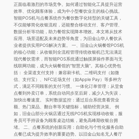
正面临着激烈的市场竞争。如何通过智能化工具提升运营
效率、优化顾客体验，成为中小型餐饮业主的核心挑战。
智能POS机与点餐系统作为餐饮数字化转型的关键工具，
不仅能够简化收银流程，还能整合移动支付、客户管理、
数据分析等功能，助力餐馆实现降本增效。本文将从技术
应用、场景适配及未来趋势等角度，为旧金山华人餐饮从
业者提供实用POS解决方案。 一、旧金山火锅餐馆POS机
的核心功能：从收银到全流程管理传统收银机已无法满足
现代餐饮需求，而智能POS系统通过触摸屏操作界面与无
线联网功能，成为火锅餐馆的“智慧大脑”。其核心优势包
括： 全渠道支付支持：兼容刷卡机、二维码支付（如微
信、支付宝）、NFC近场支付（如Apple Pay）等多种方
式，满足不同顾客的支付习惯。 一体化订单管理：从堂食
点餐到外卖订单，系统自动同步至后厨，减少人为失误，
加快出餐速度。 实时数据监控：通过后台系统查看营业
额、热门菜品、翻台率等关键指标，辅助经营决策。 例
如，旧金山部分火锅店通过无线POS机实现移动收银，服
务员可手持设备为顾客桌边结账，避免高峰期收银台拥
堵。 二、点餐系统的创新应用：自助化与个性化服务自助
点餐已成为提升效率的重要趋势。以旧金山知名无人餐厅