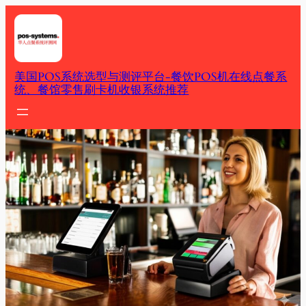
Skip
to
content
美国POS系统选型与测评平台-餐饮POS机在线点餐系
统、餐馆零售刷卡机收银系统推荐