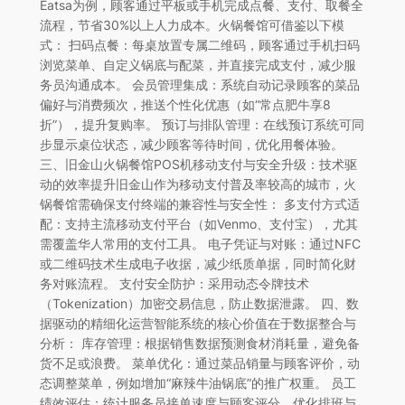
Eatsa为例，顾客通过平板或手机完成点餐、支付、取餐全
流程，节省30%以上人力成本。火锅餐馆可借鉴以下模
式： 扫码点餐：每桌放置专属二维码，顾客通过手机扫码
浏览菜单、自定义锅底与配菜，并直接完成支付，减少服
务员沟通成本。 会员管理集成：系统自动记录顾客的菜品
偏好与消费频次，推送个性化优惠（如“常点肥牛享8
折”），提升复购率。 预订与排队管理：在线预订系统可同
步显示桌位状态，减少顾客等待时间，优化用餐体验。
三、旧金山火锅餐馆POS机移动支付与安全升级：技术驱
动的效率提升旧金山作为移动支付普及率较高的城市，火
锅餐馆需确保支付终端的兼容性与安全性： 多支付方式适
配：支持主流移动支付平台（如Venmo、支付宝），尤其
需覆盖华人常用的支付工具。 电子凭证与对账：通过NFC
或二维码技术生成电子收据，减少纸质单据，同时简化财
务对账流程。 支付安全防护：采用动态令牌技术
（Tokenization）加密交易信息，防止数据泄露。 四、数
据驱动的精细化运营智能系统的核心价值在于数据整合与
分析： 库存管理：根据销售数据预测食材消耗量，避免备
货不足或浪费。 菜单优化：通过菜品销量与顾客评价，动
态调整菜单，例如增加“麻辣牛油锅底”的推广权重。 员工
绩效评估：统计服务员接单速度与顾客评分，优化排班与