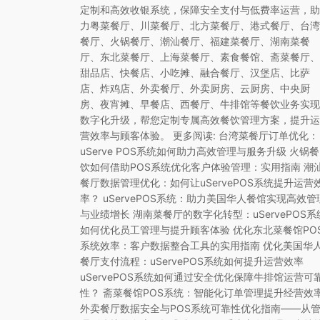
定制和高效收银系统，保障安全支付与低费率运营，助
力粤菜餐厅、川菜餐厅、北方菜餐厅、港式餐厅、台湾
餐厅、火锅餐厅、潮汕餐厅、福建菜餐厅、湖南菜餐
厅、东北菜餐厅、上海菜餐厅、素食餐馆、斋菜餐厅、
甜品店、快餐店、小吃摊、融合餐厅、汉堡店、比萨
店、炸鸡店、外卖餐厅、外卖厨房、云厨房、中央厨
房、夜宵摊、早餐店、西餐厅、牛排馆等餐饮业务实现
数字化升级，帮您定制专属高效餐饮管理方案，提升运
营效率与顾客体验。 更多阅读: 台湾菜餐厅订单优化：
uServe POS系统如何助力高效管理与服务升级 火锅餐
饮如何借助POS系统优化客户体验管理：实用指南 潮
餐厅数据管理优化：如何让uServePOS系统提升运营
率？ uServePOS系统：助力美国华人餐馆实现高效管
与业绩增长 湖南菜餐厅的数字化转型：uServePOS系
如何优化员工管理与提升顾客体验 优化东北菜餐馆PO
系统效率：客户数据整合工具的实用指南 优化美国华
餐厅支付流程：uServePOS系统如何提升运营效率
uServePOS系统如何通过安全优化保障牛排馆运营可
性？ 斋菜餐馆POS系统：智能化订单管理提升经营效
外卖餐厅数据安全与POS系统可靠性优化指南——从