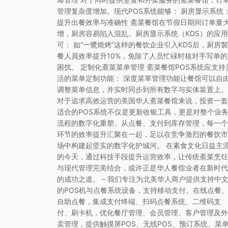
管理复杂度增加。现代POS系统能够： 厨房显示系统
提升出餐效率与准确性 斋菜餐馆在节假日期间订单量
增，厨房容易陷入混乱。厨房显示系统（KDS）的应用
可： 如“一鷺燒烤”这样的餐饮企业引入KDS后，厨房製
餐人員效率提升10%，免除了人员忙碌时核对手写单的
困扰。 定制化斋菜菜单管理 斋菜餐馆POS系统应支持
活的菜单定制功能： 深度菜單管理功能让餐馆可以自
调整菜单信息，并实时同步到所有数字与实体装置上。
对于追求高效运营的美国华人斋菜餐馆来说，投资一套
适合的POS系统不仅是更新收银工具，更是对整个业
流程的数字化重塑。从点餐、支付到库存管理，每一个
环节的效率提升汇聚在一起，足以在竞争激烈的餐饮市
场中构建起坚实的数字化护城河。 在素食文化日益主
的今天，通过科技手段提升运营效率，让传统斋菜烹饪
与现代管理完美结合，或许正是华人餐馆业者在新时代
的成功之道。 – 我们专注为北美华人商户提供支持中
的POS机与点餐系统设备，支持移动支付、在线点餐
自助点餐，集成支付终端、扫码点餐系统、二维码支
付、刷卡机，优化餐厅管理、会员管理、客户管理及外
卖管理，提供触摸屏POS、无线POS、预订系统、菜