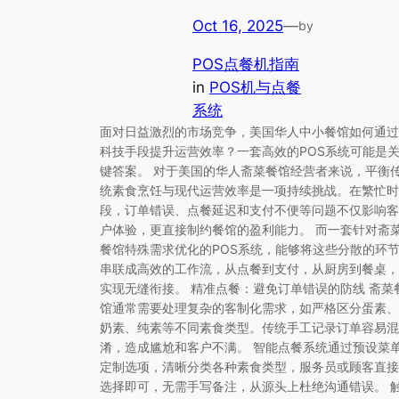
Oct 16, 2025
—
by
POS点餐机指南
in
POS机与点餐
系统
面对日益激烈的市场竞争，美国华人中小餐馆如何通过
科技手段提升运营效率？一套高效的POS系统可能是
键答案。 对于美国的华人斋菜餐馆经营者来说，平衡
统素食烹饪与现代运营效率是一项持续挑战。在繁忙时
段，订单错误、点餐延迟和支付不便等问题不仅影响客
户体验，更直接制约餐馆的盈利能力。 而一套针对斋
餐馆特殊需求优化的POS系统，能够将这些分散的环
串联成高效的工作流，从点餐到支付，从厨房到餐桌，
实现无缝衔接。 精准点餐：避免订单错误的防线 斋菜
馆通常需要处理复杂的客制化需求，如严格区分蛋素、
奶素、纯素等不同素食类型。传统手工记录订单容易混
淆，造成尴尬和客户不满。 智能点餐系统通过预设菜
定制选项，清晰分类各种素食类型，服务员或顾客直接
选择即可，无需手写备注，从源头上杜绝沟通错误。 