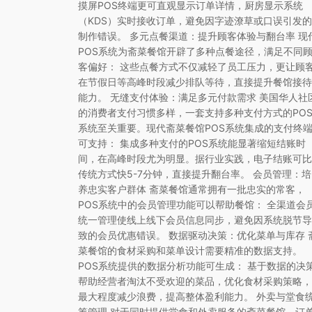
摸屏POS终端更可直观显示订单详情，厨房显示系统
（KDS）实时接收订单，避免因字迹潦草或口误引发的
制作错误。 多元点餐渠道：提升顾客体验与翻台率 现
POS系统为斋菜餐馆开辟了多种点餐途径，满足不同
客偏好： 这些点餐方式不仅减轻了员工压力，更让顾
在节假日等高峰时段减少排队等待，直接提升餐馆接待
能力。 无缝支付体验：满足多元付款需求 美国华人社
的消费者支付习惯多样，一套支持多种支付方式的PO
系统至关重要。现代斋菜餐馆POS系统集成的支付终
可支持： 集成多种支付的POS系统能显著缩短结账时
间，在高峰时段尤为明显。据行业实践，电子结账可比
传统方式快5-7分钟，直接提升翻台率。 会员管理：培
养忠实客户群体 斋菜餐馆通常拥有一批忠实的常客，
POS系统中的会员管理功能可以帮助餐馆： 全渠道会
统一管理使线上线下会员信息同步，避免因系统脱节导
致的会员优惠错误。 数据驱动决策：优化菜单与库存 
菜餐馆的食材采购和菜单设计需要精准的数据支持。
POS系统提供的数据分析功能可生成： 基于数据的决
帮助经营者淘汰不受欢迎的菜品，优化食材采购策略，
最大程度减少浪费，提高整体盈利能力。 外卖与堂食
筹管理 对于同时提供堂食和外卖服务的斋菜餐馆，订