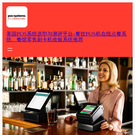
Skip
to
content
美国POS系统选型与测评平台-餐饮POS机在线点餐系
统、餐馆零售刷卡机收银系统推荐