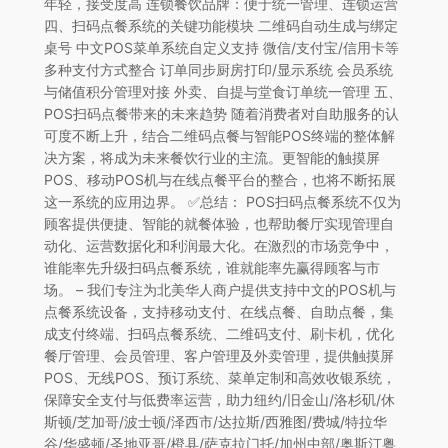
年轻，接受度高 连锁餐饮品牌：便于统一管理、连锁运营
四、扫码点餐系统的关键功能模块 二维码自动生成与绑定
桌号 中文POS菜单系统自定义支持 微信/支付宝/信用卡等
多种支付方式整合 订单同步厨房打印/显示系统 会员系统
与储值积分管理对接 外卖、自提与堂食订单统一管理 五、
POS扫码点餐带来的未来趋势 随着消费者对自助服务的认
可度不断上升，结合二维码点餐与智能POS终端的整体解
决方案，将成为未来餐饮行业的主流。更智能的触摸屏
POS、移动POS机与在线点餐平台的整合，也将不断拓展
这一系统的应用边界。 ✅总结： POS扫码点餐系统不仅为
顾客提供便捷、智能的就餐体验，也帮助餐厅实现管理自
动化、运营数据化和利润最大化。在激烈的市场竞争中，
谁能率先升级扫码点餐系统，谁就能率先赢得顾客与市
场。 – 我们专注为北美华人商户提供支持中文的POS机与
点餐系统设备，支持移动支付、在线点餐、自助点餐，集
成支付终端、扫码点餐系统、二维码支付、刷卡机，优化
餐厅管理、会员管理、客户管理及外卖管理，提供触摸屏
POS、无线POS、预订系统、菜单定制和高效收银系统，
保障安全支付与低费率运营，助力纽约/旧金山/洛杉矶/休
斯顿/芝加哥/波士顿/泽西市/达拉斯/西雅图/费城/特拉华
谷/华盛顿/圣地亚哥/橙县/萨克拉门托/加州中部/奥斯汀粤