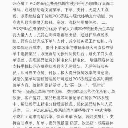
码点餐？ POS扫码点餐是指顾客使用手机扫描餐厅桌面二
维码，通过移动端浏览菜单、下单、支付，无需人工点
餐。该系统结合了传统POS系统与现代移动支付功能，为
商家和顾客提供无接触、高效、流畅的用餐体验。 二、
POS扫码点餐的核心优势 节省人力成本传统服务员点单需
要大量人力，尤其在高峰期容易出错。通过扫码点餐系
统，顾客自助完成下单与支付，减少服务员工作负担，有
效降低运营成本。 提升下单效率与准确率顾客可直接在菜
单中选择菜品，系统自动同步到厨房后台，避免了口头点
单误差，实现菜品信息的标准化与精准化。 增强顾客体验
支持手机扫码点餐意味着顾客无需排队、无需等待服务
员，即可自主点餐、付款，极大提升就餐效率与满意度。
灵活的菜单与营销管理餐厅可通过POS系统后台实时调整
菜单内容、价格和促销活动，如“买一送一”、“限时折
扣”等，提高点单率与转化率。 数据驱动运营优化所有订单
数据、客户偏好、菜品热度等均被记录在餐饮POS系统
中，帮助餐厅主精准分析经营状况，优化菜品结构与人员
调度。 三、POS扫码点餐系统适合哪些餐厅？ 中式快餐、
小吃店：追求高翻台率、快速出单 火锅、烧烤类餐厅：支
持自助点单、加单，提升流畅度 奶茶、饮品店：顾客群体