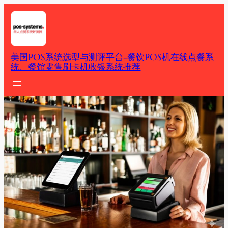
Skip
to
content
美国POS系统选型与测评平台-餐饮POS机在线点餐系
统、餐馆零售刷卡机收银系统推荐