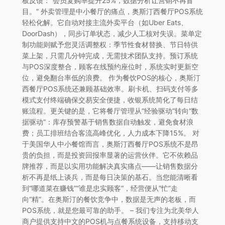
板反馈：“会员复购率提升25%，数据分析让营销不再盲
目。” 外卖管理是中小餐厅的痛点，奥斯汀西餐厅POS系统
轻松化解。它自动对接主流外卖平台（如Uber Eats、
DoorDash），同步订单状态，减少人工核对失误。菜单定
制功能则赋予您灵活调整权：季节性食材替换、节日特供
菜上架，只需几分钟完成，无需技术团队支持。预订系统
与POS深度整合，顾客在线预约座位时，系统实时更新空
位，避免翻台率低的浪费。 作为餐饮POS的核心，奥斯汀
西餐厅POS系统还兼顾基础效率。刷卡机、扫码支付等多
模式支付终端确保交易安全便捷，收银系统简化了每日结
账流程。更关键的是，它将餐厅管理从“经验驱动”转向“数
据驱动”：库存预警基于销售数据自动触发，避免食材浪
费；员工排班结合客流高峰优化，人力成本下降15%。 对
于美国华人中小餐馆而言，奥斯汀西餐厅POS系统不是昂
贵的负担，而是投资回报率显著的运营伙伴。它不依赖品
牌推荐，而是以实用功能解决真实痛点——让销售数据分
析不再是纸上谈兵，而是每日决策的基石。当您能清晰看
到“哪道菜在赚钱”“谁是忠实顾客”，经营便从“忙”走
向“精”。在奥斯汀的餐饮竞争中，数据是无声的老板，而
POS系统，就是您最可靠的助手。 – 我们专注为北美华人
商户提供支持中文的POS机与点餐系统设备，支持移动支