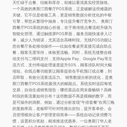
天忙碌于点餐、结账和库存，却难以看清真实经营脉络。
一个高效的奥斯汀西餐厅POS系统，正是破解这些难题的
关键。它不仅是收银工具，更是销售数据分析优化的中枢
引擎，帮您从繁琐中抽身，专注提升餐厅竞争力。 奥斯汀
西餐厅POS系统的核心价值，在于将传统点餐流程升级为
智能化管理。通过触摸屏POS界面，服务员能快速录入订
单，减少人为错误，尤其适合高峰时段。无线POS功能让
您在餐厅各处移动操作——比如在餐桌旁直接完成自助点
餐，顾客无需等待，体验更流畅。同时，系统无缝整合移
动支付与二维码支付，支持Apple Pay、Google Pay等主
流方式，支付终端处理速度提升50%，顾客排队时间大幅
缩短。在线点餐功能更让顾客提前在手机预订或点餐，到
店即取，有效分流客流压力。 销售数据分析的优化，是奥
斯汀西餐厅POS系统最强大的赋能点。系统实时追踪每笔
交易，自动生成销售报告：哪些菜品在周末最畅销？高峰
时段的客流量如何分布？这些数据不再是模糊的数字，而
是可操作的洞察。例如，通过分析发现“牛排套餐”在周三晚
的复购率高，老板即可针对性推出折扣，提升客单价。会
员管理模块让客户管理变得简单——系统自动记录消费习
惯，设置积分奖励，精准推送优惠券。一位奥斯汀华人老