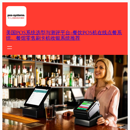
Skip
to
content
美国POS系统选型与测评平台-餐饮POS机在线点餐系
统、餐馆零售刷卡机收银系统推荐