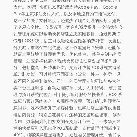
着移动支付的普及，越来越多的顾客倾向于使用手机进行
支付。奥斯汀快餐POS系统应支持Apple Pay、Google
Pay等主流移动支付方式，以及本地流行的二维码支付。
这不仅加快了支付速度，还减少了现金处理的麻烦，提高
了交易安全性。 会员管理与客户忠诚度提升 一个强大的会
员管理系统可以帮助快餐店建立忠实顾客群。通过奥斯汀
快餐POS系统，店主可以轻松追踪顾客消费习惯，设置积
分奖励，推送个性化优惠。这不仅能提高回头率，还能帮
助店主更好地了解顾客需求，优化菜单。 菜单定制与外卖
管理：适应多样化需求 现代快餐店往往需要提供多种服
务，包括堂食、外带和外卖。奥斯汀快餐POS系统支持菜
单定制功能，可以根据不同渠道（堂食、外带、外卖）设
置不同的菜单和价格。同时，外卖管理功能可以与各大外
卖平台无缝对接，自动处理订单，减少人工错误。 餐厅管
理与预订系统的整合 对于提供预订服务的快餐店，POS系
统应与预订系统整合，实现座位管理、预订确认和顾客信
息同步。这不仅提升了顾客体验，也帮助店主更有效地管
理店内资源，特别是在奥斯汀这样的旅游热点城市。 实际
应用：效率提升的切实案例在奥斯汀市中心，一家华人经
营的快餐店引入现代化POS系统后，支付处理时间减少了
40%，顾客满意度显著提升。通过会员管理系统，他们成