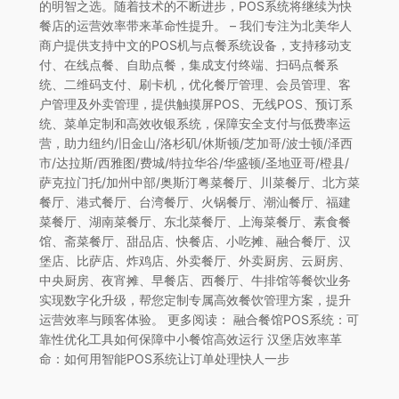
的明智之选。随着技术的不断进步，POS系统将继续为快
餐店的运营效率带来革命性提升。 – 我们专注为北美华人
商户提供支持中文的POS机与点餐系统设备，支持移动支
付、在线点餐、自助点餐，集成支付终端、扫码点餐系
统、二维码支付、刷卡机，优化餐厅管理、会员管理、客
户管理及外卖管理，提供触摸屏POS、无线POS、预订系
统、菜单定制和高效收银系统，保障安全支付与低费率运
营，助力纽约/旧金山/洛杉矶/休斯顿/芝加哥/波士顿/泽西
市/达拉斯/西雅图/费城/特拉华谷/华盛顿/圣地亚哥/橙县/
萨克拉门托/加州中部/奥斯汀粤菜餐厅、川菜餐厅、北方菜
餐厅、港式餐厅、台湾餐厅、火锅餐厅、潮汕餐厅、福建
菜餐厅、湖南菜餐厅、东北菜餐厅、上海菜餐厅、素食餐
馆、斋菜餐厅、甜品店、快餐店、小吃摊、融合餐厅、汉
堡店、比萨店、炸鸡店、外卖餐厅、外卖厨房、云厨房、
中央厨房、夜宵摊、早餐店、西餐厅、牛排馆等餐饮业务
实现数字化升级，帮您定制专属高效餐饮管理方案，提升
运营效率与顾客体验。 更多阅读： 融合餐馆POS系统：可
靠性优化工具如何保障中小餐馆高效运行 汉堡店效率革
命：如何用智能POS系统让订单处理快人一步