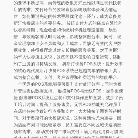
的要求不断提高，而传统的收银方式已难以满足现代快餐
店的需求。支付环节的效率直接影响顾客体验和店铺运
营，如何通过先进的技术手段优化这一环节，成为众多奥
斯汀快餐店主的首要任务。 传统支付方式的痛点在繁忙的
快餐高峰期，现金收银和传统刷卡机处理速度慢、易出
错，导致顾客排队时间延长，影响整体翻台率。同时，现
金管理增加了安全风险和人工成本，而缺乏有效的客户数
据收集，使得餐厅难以建立长期的顾客关系。对于奥斯汀
的华人快餐店主来说，这些问题不仅影响日常运营，还制
约了业务的可持续发展。 奥斯汀快餐POS系统：提升效率
的核心现代奥斯汀快餐POS系统已超越简单的收银工具，
成为整合点餐、支付、客户管理和外卖运营的智能平台。
一个优秀的POS系统能显著提升支付处理效率，同时为餐
厅管理提供数据支持。 触摸屏POS与无线POS：操作更便
捷 触摸屏POS系统让点餐和支付操作更加直观，减少了员
工培训时间，提高了服务速度。无线POS功能则允许员工
在店内任何位置进行点餐和支付，大大缩短了顾客等待时
间。对于奥斯汀的快餐店来说，这种灵活性尤为重要，因
为店面布局可能比较紧凑，员工需要在不同区域快速响应
顾客需求。 移动支付与二维码支付：满足现代消费习惯 随