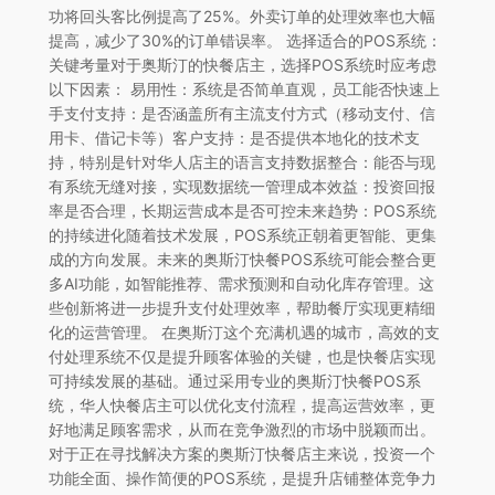
功将回头客比例提高了25%。外卖订单的处理效率也大幅
提高，减少了30%的订单错误率。 选择适合的POS系统：
关键考量对于奥斯汀的快餐店主，选择POS系统时应考虑
以下因素： 易用性：系统是否简单直观，员工能否快速上
手支付支持：是否涵盖所有主流支付方式（移动支付、信
用卡、借记卡等）客户支持：是否提供本地化的技术支
持，特别是针对华人店主的语言支持数据整合：能否与现
有系统无缝对接，实现数据统一管理成本效益：投资回报
率是否合理，长期运营成本是否可控未来趋势：POS系统
的持续进化随着技术发展，POS系统正朝着更智能、更集
成的方向发展。未来的奥斯汀快餐POS系统可能会整合更
多AI功能，如智能推荐、需求预测和自动化库存管理。这
些创新将进一步提升支付处理效率，帮助餐厅实现更精细
化的运营管理。 在奥斯汀这个充满机遇的城市，高效的支
付处理系统不仅是提升顾客体验的关键，也是快餐店实现
可持续发展的基础。通过采用专业的奥斯汀快餐POS系
统，华人快餐店主可以优化支付流程，提高运营效率，更
好地满足顾客需求，从而在竞争激烈的市场中脱颖而出。
对于正在寻找解决方案的奥斯汀快餐店主来说，投资一个
功能全面、操作简便的POS系统，是提升店铺整体竞争力