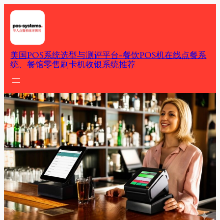
Skip
to
content
美国POS系统选型与测评平台-餐饮POS机在线点餐系
统、餐馆零售刷卡机收银系统推荐