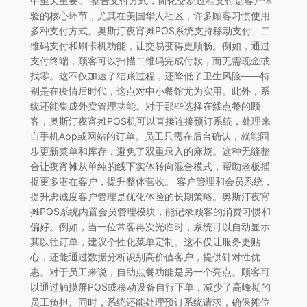
中至关重要。 整合支付方式，简化交易过程支付是客户体
验的核心环节，尤其在美国华人社区，许多顾客习惯使用
多种支付方式。奥斯汀夜宵摊POS系统支持移动支付、二
维码支付和刷卡机功能，让交易变得更顺畅。例如，通过
支付终端，顾客可以扫描二维码完成付款，而无需现金或
找零。这不仅加速了结账过程，还降低了卫生风险——特
别是在疫情后时代，这点对中小餐馆尤为实用。此外，系
统还能集成外卖管理功能。对于那些选择在线点餐的顾
客，奥斯汀夜宵摊POS机可以直接连接预订系统，处理来
自手机App或网站的订单。员工只需在后台确认，就能同
步更新菜单和库存，避免了双重录入的麻烦。这种无缝整
合让夜宵摊从单纯的线下实体转向混合模式，帮助老板捕
捉更多潜在客户，提升整体营收。 客户管理和会员系统，
提升忠诚度客户管理是优化体验的长期策略。奥斯汀夜宵
摊POS系统内置会员管理模块，能记录顾客的消费习惯和
偏好。例如，当一位常客再次光临时，系统可以自动显示
其以往订单，建议个性化菜单定制。这不仅让服务更贴
心，还能通过数据分析识别高价值客户，提供针对性优
惠。对于员工来说，自助点餐功能是另一个亮点。顾客可
以通过触摸屏POS或移动设备自行下单，减少了高峰期的
员工负担。同时，系统还能处理预订系统请求，确保摊位