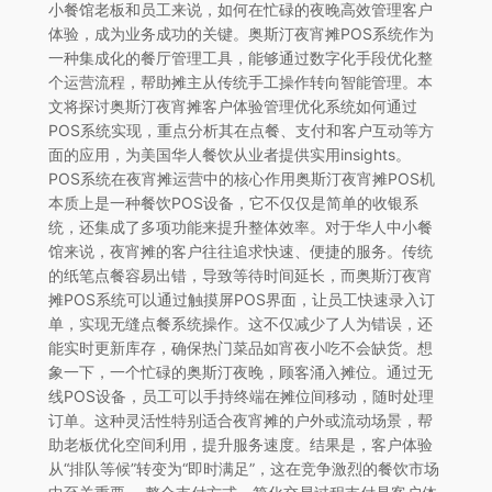
小餐馆老板和员工来说，如何在忙碌的夜晚高效管理客户
体验，成为业务成功的关键。奥斯汀夜宵摊POS系统作为
一种集成化的餐厅管理工具，能够通过数字化手段优化整
个运营流程，帮助摊主从传统手工操作转向智能管理。本
文将探讨奥斯汀夜宵摊客户体验管理优化系统如何通过
POS系统实现，重点分析其在点餐、支付和客户互动等方
面的应用，为美国华人餐饮从业者提供实用insights。
POS系统在夜宵摊运营中的核心作用奥斯汀夜宵摊POS机
本质上是一种餐饮POS设备，它不仅仅是简单的收银系
统，还集成了多项功能来提升整体效率。对于华人中小餐
馆来说，夜宵摊的客户往往追求快速、便捷的服务。传统
的纸笔点餐容易出错，导致等待时间延长，而奥斯汀夜宵
摊POS系统可以通过触摸屏POS界面，让员工快速录入订
单，实现无缝点餐系统操作。这不仅减少了人为错误，还
能实时更新库存，确保热门菜品如宵夜小吃不会缺货。想
象一下，一个忙碌的奥斯汀夜晚，顾客涌入摊位。通过无
线POS设备，员工可以手持终端在摊位间移动，随时处理
订单。这种灵活性特别适合夜宵摊的户外或流动场景，帮
助老板优化空间利用，提升服务速度。结果是，客户体验
从“排队等候”转变为“即时满足”，这在竞争激烈的餐饮市场