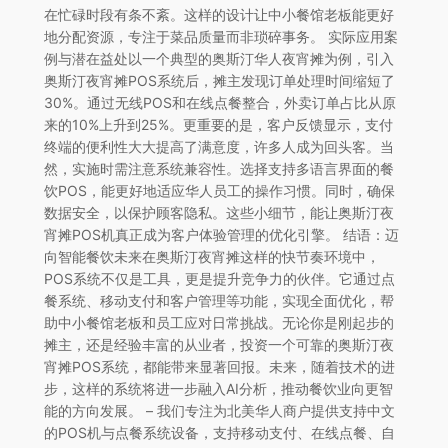
在忙碌时段有条不紊。这样的设计让中小餐馆老板能更好
地分配资源，专注于菜品质量而非琐碎事务。 实际应用案
例与潜在益处以一个典型的奥斯汀华人夜宵摊为例，引入
奥斯汀夜宵摊POS系统后，摊主发现订单处理时间缩短了
30%。通过无线POS和在线点餐整合，外卖订单占比从原
来的10%上升到25%。更重要的是，客户反馈显示，支付
终端的便利性大大提高了满意度，许多人成为回头客。当
然，实施时需注意系统兼容性。选择支持多语言界面的餐
饮POS，能更好地适应华人员工的操作习惯。同时，确保
数据安全，以保护顾客隐私。这些小细节，能让奥斯汀夜
宵摊POS机真正成为客户体验管理的优化引擎。 结语：迈
向智能餐饮未来在奥斯汀夜宵摊这样的快节奏环境中，
POS系统不仅是工具，更是提升竞争力的伙伴。它通过点
餐系统、移动支付和客户管理等功能，实现全面优化，帮
助中小餐馆老板和员工应对日常挑战。无论你是刚起步的
摊主，还是经验丰富的从业者，投资一个可靠的奥斯汀夜
宵摊POS系统，都能带来显著回报。未来，随着技术的进
步，这样的系统将进一步融入AI分析，推动餐饮业向更智
能的方向发展。 – 我们专注为北美华人商户提供支持中文
的POS机与点餐系统设备，支持移动支付、在线点餐、自