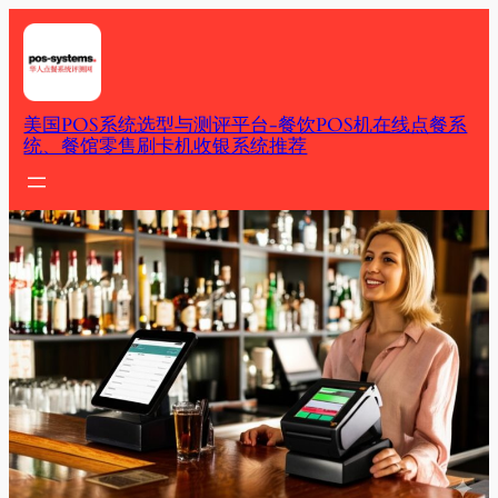
Skip
to
content
美国POS系统选型与测评平台-餐饮POS机在线点餐系
统、餐馆零售刷卡机收银系统推荐