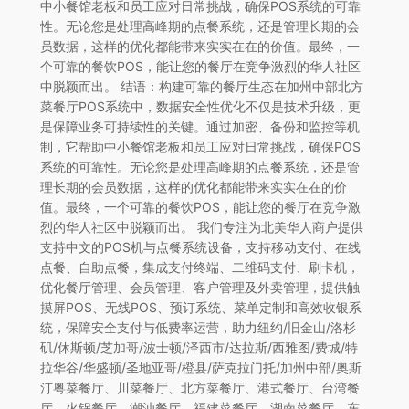
中小餐馆老板和员工应对日常挑战，确保POS系统的可靠
性。无论您是处理高峰期的点餐系统，还是管理长期的会
员数据，这样的优化都能带来实实在在的价值。最终，一
个可靠的餐饮POS，能让您的餐厅在竞争激烈的华人社区
中脱颖而出。 结语：构建可靠的餐厅生态在加州中部北方
菜餐厅POS系统中，数据安全性优化不仅是技术升级，更
是保障业务可持续性的关键。通过加密、备份和监控等机
制，它帮助中小餐馆老板和员工应对日常挑战，确保POS
系统的可靠性。无论您是处理高峰期的点餐系统，还是管
理长期的会员数据，这样的优化都能带来实实在在的价
值。最终，一个可靠的餐饮POS，能让您的餐厅在竞争激
烈的华人社区中脱颖而出。 我们专注为北美华人商户提供
支持中文的POS机与点餐系统设备，支持移动支付、在线
点餐、自助点餐，集成支付终端、二维码支付、刷卡机，
优化餐厅管理、会员管理、客户管理及外卖管理，提供触
摸屏POS、无线POS、预订系统、菜单定制和高效收银系
统，保障安全支付与低费率运营，助力纽约/旧金山/洛杉
矶/休斯顿/芝加哥/波士顿/泽西市/达拉斯/西雅图/费城/特
拉华谷/华盛顿/圣地亚哥/橙县/萨克拉门托/加州中部/奥斯
汀粤菜餐厅、川菜餐厅、北方菜餐厅、港式餐厅、台湾餐
厅、火锅餐厅、潮汕餐厅、福建菜餐厅、湖南菜餐厅、东