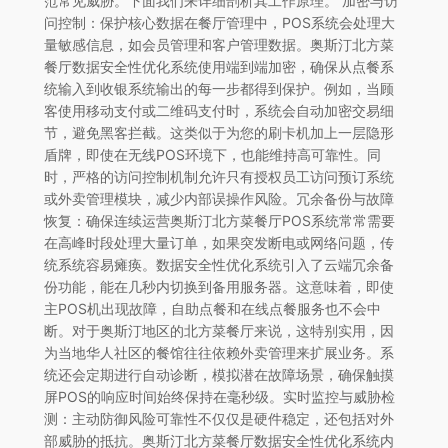
范常见威胁。下面我们来详细剖析其工作原理。 加密与访
问控制：保护核心数据在餐厅管理中，POS系统会处理大
量敏感信息，如会员管理和客户管理数据。奥斯汀北方菜
餐厅数据安全性优化系统使用端到端加密，确保从点餐系
统输入到收银系统输出的每一步都得到保护。例如，当顾
客使用移动支付或二维码支付时，系统会自动加密交易细
节，避免黑客拦截。这类似于为您的刷卡机加上一层隐形
盾牌，即使在无线POS环境下，也能维持高可靠性。同
时，严格的访问控制机制允许只有授权员工访问预订系统
或外卖管理模块，减少内部误操作风险。冗余备份与故障
恢复：确保连续运营奥斯汀北方菜餐厅POS系统常常需要
在高峰时段处理大量订单，如果突发断电或网络问题，传
统系统容易瘫痪。数据安全性优化系统引入了云端冗余备
份功能，能在几秒内切换到备用服务器。这意味着，即使
主POS机出现故障，自助点餐和在线点餐服务也不会中
断。对于奥斯汀地区的北方菜餐厅来说，这特别实用，因
为当地华人社区的餐馆往往依赖外卖管理来扩展业务。系
统还会定期进行自动诊断，模拟潜在故障场景，确保触摸
屏POS的响应时间始终保持在毫秒级。实时监控与威胁检
测：主动防御风险可靠性不仅仅是硬件稳定，还包括对外
部威胁的抵抗。奥斯汀北方菜餐厅数据安全性优化系统内