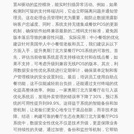
置AI驱动的监控模块，能实时扫描异常活动。例如，如果
检测到可疑的支付终端访问，它会立即隔离问题并通知管
理员。这在处理会员管理时尤为重要，能防止数据泄露影
响客户忠诚度。同时，系统支持无缝集成餐饮POS的更新
机制，确保软件始终兼容最新的二维码支付标准，避免因
版本落后导致的兼容性问题。 实际应用：中小餐馆的优化
建议针对美国华人中小餐馆老板和员工，我们建议从以下
方面入手，提升奥斯汀北方菜餐厅POS系统的可靠性。首
先，评估当前收银系统是否支持移动支付和在线点餐，如
果不支持，可考虑升级到兼容无线POS的版本。其次，利
用数据安全性优化系统进行定期审计，确保菜单定制和客
户管理模块的安全设置到位。最后，培训员工使用自助点
餐功能，这不仅能减轻前台负担，还能通过支付终端的优
化提高整体效率。例如，一家奥斯汀北方菜餐厅在引入该
优化系统后，发现外卖管理的错误率下降了30%，预订系
统的可用性提升到99.9%。这得益于系统的智能备份和加
密机制，让老板们更安心地专注于菜品创新，而非技术故
障。结语：构建可靠的餐厅生态在奥斯汀北方菜餐厅POS
系统中，数据安全性优化不仅是技术升级，更是保障业务
可持续性的关键。通过加密、备份和监控等机制，它帮助