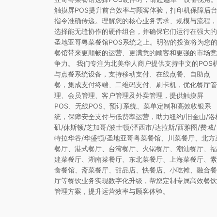
触摸屏POS提升前台效率与顾客体验，打印机保障后
指令准确传递。理解您的核心业务需求、规模与流程，
选择能无缝协作的硬件组合，并确保它们运行在强大的
圣地亚哥粤菜餐馆POS系统之上。明智的投资将为您
餐馆带来更顺畅的运营、更满意的顾客和更强的市场竞
争力。 我们专注为北美华人商户提供支持中文的POS
与点餐系统设备，支持移动支付、在线点餐、自助点
餐，集成支付终端、二维码支付、刷卡机，优化餐厅管
理、会员管理、客户管理及外卖管理，提供触摸屏
POS、无线POS、预订系统、菜单定制和高效收银系
统，保障安全支付与低费率运营，助力纽约/旧金山/洛
矶/休斯顿/芝加哥/波士顿/泽西市/达拉斯/西雅图/费城/
特拉华谷/华盛顿/圣地亚哥粤菜餐馆、川菜餐厅、北方
餐厅、港式餐厅、台湾餐厅、火锅餐厅、潮汕餐厅、福
建菜餐厅、湖南菜餐厅、东北菜餐厅、上海菜餐厅、素
食餐馆、斋菜餐厅、甜品店、快餐店、小吃摊、融合餐
厅等餐饮业务实现数字化升级，帮您定制专属高效餐饮
管理方案，提升运营效率与顾客体验。