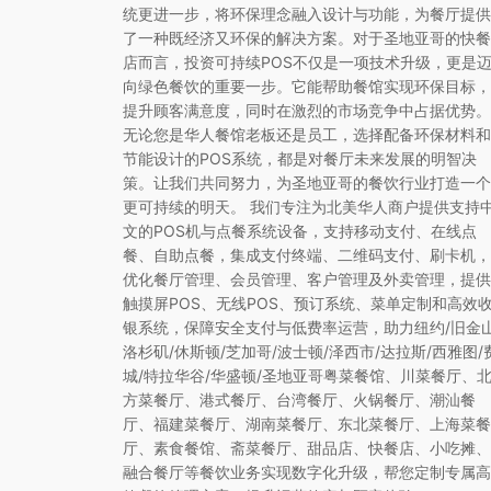
统更进一步，将环保理念融入设计与功能，为餐厅提供
了一种既经济又环保的解决方案。对于圣地亚哥的快餐
店而言，投资可持续POS不仅是一项技术升级，更是
向绿色餐饮的重要一步。它能帮助餐馆实现环保目标，
提升顾客满意度，同时在激烈的市场竞争中占据优势。
无论您是华人餐馆老板还是员工，选择配备环保材料和
节能设计的POS系统，都是对餐厅未来发展的明智决
策。让我们共同努力，为圣地亚哥的餐饮行业打造一个
更可持续的明天。 我们专注为北美华人商户提供支持
文的POS机与点餐系统设备，支持移动支付、在线点
餐、自助点餐，集成支付终端、二维码支付、刷卡机，
优化餐厅管理、会员管理、客户管理及外卖管理，提供
触摸屏POS、无线POS、预订系统、菜单定制和高效
银系统，保障安全支付与低费率运营，助力纽约/旧金山
洛杉矶/休斯顿/芝加哥/波士顿/泽西市/达拉斯/西雅图/
城/特拉华谷/华盛顿/圣地亚哥粤菜餐馆、川菜餐厅、
方菜餐厅、港式餐厅、台湾餐厅、火锅餐厅、潮汕餐
厅、福建菜餐厅、湖南菜餐厅、东北菜餐厅、上海菜餐
厅、素食餐馆、斋菜餐厅、甜品店、快餐店、小吃摊、
融合餐厅等餐饮业务实现数字化升级，帮您定制专属高