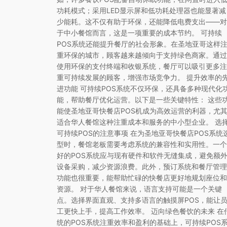
功耗模式；采用LED显示屏和低功耗处理器也能显著减
少能耗。这不仅有助于环保，还能降低电费支出——对
于中小餐馆而言，这是一项重要的成本节约。 可持续
POS系统还能提升餐厅的社会形象。在圣地亚哥这样
重环保的城市，顾客越来越倾向于支持绿色商家。通过
使用环保的支付终端和收银系统，餐厅可以吸引更多注
重可持续发展的顾客，增强市场竞争力。 提升效率的
进功能 可持续POS系统不仅环保，还具备多种现代化
能，帮助餐厅优化运营。以下是一些关键特性： 这些
能使圣地亚哥快餐店POS机成为高效运营的利器，尤
适合华人餐馆这种注重成本和服务的中小型企业。 选
可持续POS的注意事项 在为圣地亚哥快餐店POS系统
型时，餐馆老板需要考虑系统的兼容性和实用性。一个
好的POS系统应与现有硬件和软件无缝集成，避免额
设备采购，减少资源浪费。此外，预订系统和餐厅管理
功能也很重要，能帮助忙碌的快餐店更好地规划座位和
资源。 对于华人餐馆来说，语言支持可能是一个关键
点。选择界面直观、支持多语言的触摸屏POS，能让
工更快上手，提高工作效率。 迈向绿色餐饮的未来 在
统的POS系统注重效率和盈利的基础上，可持续POS