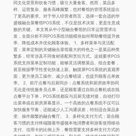
同文化背景和饮食习惯，吸引大量食客。然而，菜品多
样、运营复杂、服务高峰频繁，也对餐馆的管理系统提出
了更高的要求。对于华人经营者而言，选择一套合适的华
盛顿融合菜餐馆POS系统，不仅是技术决策，更是生意成
败的关键。 本文将从中小型融合餐馆的日常运营需求出
发，全面分析不同POS系统功能模块如何帮助餐馆提升效
率、降低成本并优化顾客体验。 1、多样菜单与灵活配
置：菜单定制的关键融合菜馆最大的特色之一是菜品种类
繁多，经常涉及不同食材搭配和烹饪方式。这就要求POS
系统支持菜单定制功能，能够灵活调整菜品、组合套餐，
甚至根据季节性变化快速上新。触摸屏POS系统的直观界
面，更方便员工操作、减少点餐错误，也提升顾客点单效
率。 2、前厅点餐与后厨同步：点餐系统和厨房效率协同
无论是传统服务员点单，还是顾客通过自助点餐机或在线
点餐平台下单，POS系统都应与后厨无缝对接，自动打印
出菜单或在厨房屏幕显示。一个高效的点餐系统不仅可以
加快服务节奏，还能减少人工沟通误差，特别适合菜品多
变、操作频繁的融合餐厅。 3、多样化支付方式：迎合顾
客习惯的支付终端随着华盛顿本地消费者和游客使用移动
支付、信用卡的比例上升，餐馆需要支持多种支付方式的