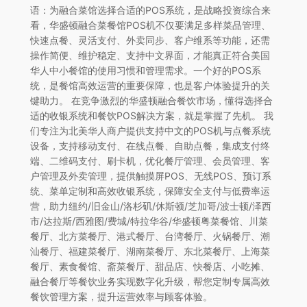
语：为融合菜馆选择合适的POS系统，是战略投资综合来
看，华盛顿融合菜餐馆POS机不仅要满足多样菜品管理、
快速点餐、灵活支付、外卖同步、客户维系等功能，还需
操作简便、维护稳定、支持中文界面，才能真正符合美国
华人中小餐馆的使用习惯和管理需求。一个好的POS系
统，是餐馆高效运营的重要保障，也是客户体验提升的关
键助力。 在竞争激烈的华盛顿融合餐饮市场，懂得选择合
适的收银系统和餐饮POS解决方案，就是掌握了先机。 我
们专注为北美华人商户提供支持中文的POS机与点餐系统
设备，支持移动支付、在线点餐、自助点餐，集成支付终
端、二维码支付、刷卡机，优化餐厅管理、会员管理、客
户管理及外卖管理，提供触摸屏POS、无线POS、预订系
统、菜单定制和高效收银系统，保障安全支付与低费率运
营，助力纽约/旧金山/洛杉矶/休斯顿/芝加哥/波士顿/泽西
市/达拉斯/西雅图/费城/特拉华谷/华盛顿粤菜餐馆、川菜
餐厅、北方菜餐厅、港式餐厅、台湾餐厅、火锅餐厅、潮
汕餐厅、福建菜餐厅、湖南菜餐厅、东北菜餐厅、上海菜
餐厅、素食餐馆、斋菜餐厅、甜品店、快餐店、小吃摊、
融合餐厅等餐饮业务实现数字化升级，帮您定制专属高效
餐饮管理方案，提升运营效率与顾客体验。