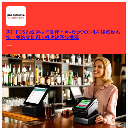
Skip
to
content
美国POS系统选型与测评平台-餐饮POS机在线点餐系
统、餐馆零售刷卡机收银系统推荐