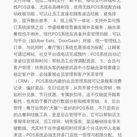
支付终端，包括二维码支付、刷卡机、移动支付终端和无
线POS设备。尤其在高峰时段，使用无线POS系统配合移
动收银功能，可以让员工直接在顾客桌边结账，避免排
队，提升翻台效率。 4、线上线下一体化：支持外卖与预
订系统疫情之后，华盛顿餐馆普遍发展外卖服务，融合菜
餐馆也不例外。现代POS系统应具备外卖管理功能，可以
与平台（如Uber Eats、DoorDash）对接，统一管理线上
订单。与此同时，餐厅预订系统也逐渐成为标配，让顾客
可通过网站、社交平台或电话完成预约，POS系统自动记
录桌位安排和时间，帮助员工合理调配资源。 5、会员与
客户管理：培养回头客的秘密武器中小型融合菜馆要建立
稳定客户群，必须重视会员管理和客户关系管理
（CRM）。POS系统内建的会员管理系统可记录顾客消费
记录、偏好菜品、生日信息等，从而开展个性化营销，例
如积分兑换、节日优惠、专属折扣等。这不仅能提升顾客
黏性，也有助于餐厅进行数据分析和精准营销。 6、后台
管理：餐厅运营的“大脑”一套好的POS系统，不只是前台
的点餐和结账工具，更是后台管理平台。它可以帮助店主
掌握库存情况、员工排班、销售报表、菜品畅销排名等关
键数据。尤其对于在华盛顿同时经营多个分店的华人老板
来说，POS系统必须支持多门店统一管理与权限分配。 结